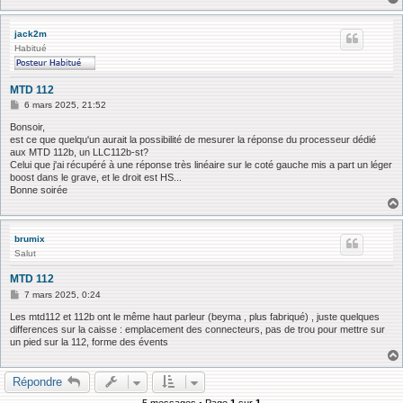
jack2m
Habitué
MTD 112
M
6 mars 2025, 21:52
e
s
Bonsoir,
s
est ce que quelqu'un aurait la possibilité de mesurer la réponse du processeur dédié
a
aux MTD 112b, un LLC112b-st?
g
Celui que j'ai récupéré à une réponse très linéaire sur le coté gauche mis a part un léger
e
boost dans le grave, et le droit est HS...
Bonne soirée
brumix
Salut
MTD 112
M
7 mars 2025, 0:24
e
s
Les mtd112 et 112b ont le même haut parleur (beyma , plus fabriqué) , juste quelques
s
differences sur la caisse : emplacement des connecteurs, pas de trou pour mettre sur
a
un pied sur la 112, forme des évents
g
e
Répondre
5 messages • Page
1
sur
1