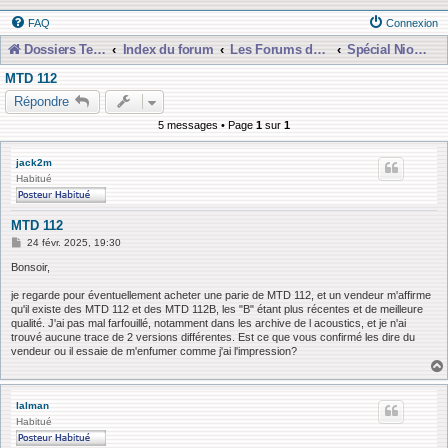
FAQ
Connexion
Dossiers Techniques
Index du forum
Les Forums de Discussions
Spécial Nioubie Débutant
MTD 112
Répondre
5 messages • Page
1
sur
1
jack2m
Habitué
MTD 112
M
24 févr. 2025, 19:30
e
s
Bonsoir,
s
a
je regarde pour éventuellement acheter une parie de MTD 112, et un vendeur m'affirme
g
qu'il existe des MTD 112 et des MTD 112B, les "B" étant plus récentes et de meilleure
e
qualité. J'ai pas mal farfouillé, notamment dans les archive de l acoustics, et je n'ai
trouvé aucune trace de 2 versions différentes. Est ce que vous confirmé les dire du
vendeur ou il essaie de m'enfumer comme j'ai l'impression?
lalman
Habitué