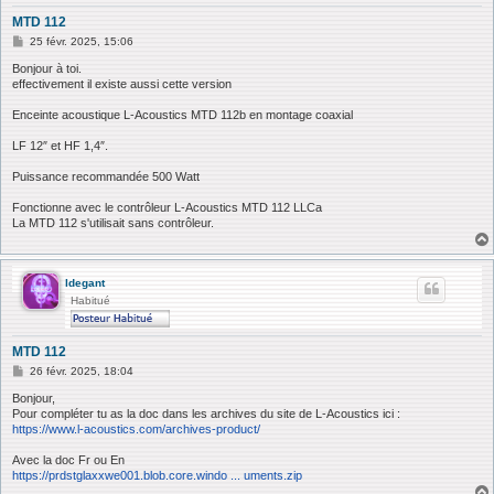
MTD 112
M
25 févr. 2025, 15:06
e
s
Bonjour à toi.
s
effectivement il existe aussi cette version
a
g
Enceinte acoustique L-Acoustics MTD 112b en montage coaxial
e
LF 12″ et HF 1,4″.
Puissance recommandée 500 Watt
Fonctionne avec le contrôleur L-Acoustics MTD 112 LLCa
La MTD 112 s'utilisait sans contrôleur.
ldegant
Habitué
MTD 112
M
26 févr. 2025, 18:04
e
s
Bonjour,
s
Pour compléter tu as la doc dans les archives du site de L-Acoustics ici :
a
https://www.l-acoustics.com/archives-product/
g
e
Avec la doc Fr ou En
https://prdstglaxxwe001.blob.core.windo ... uments.zip