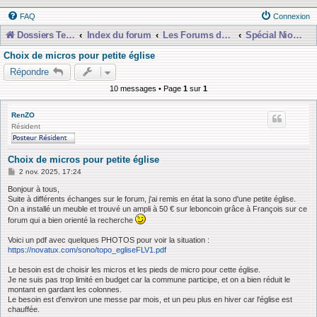
FAQ
Connexion
Dossiers Techniques
Index du forum
Les Forums de Discussions
Spécial Nioubie Débutant
Choix de micros pour petite église
Répondre
10 messages • Page
1
sur
1
RenZO
Résident
Choix de micros pour petite église
M
2 nov. 2025, 17:24
e
s
Bonjour à tous,
s
Suite à différents échanges sur le forum, j'ai remis en état la sono d'une petite église.
a
On a installé un meuble et trouvé un ampli à 50 € sur leboncoin grâce à François sur ce
g
forum qui a bien orienté la recherche
e
Voici un pdf avec quelques PHOTOS pour voir la situation :
https://novatux.com/sono/topo_egliseFLV1.pdf
Le besoin est de choisir les micros et les pieds de micro pour cette église.
Je ne suis pas trop limité en budget car la commune participe, et on a bien réduit le
montant en gardant les colonnes.
Le besoin est d'environ une messe par mois, et un peu plus en hiver car l'église est
chauffée.