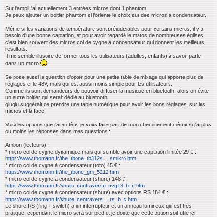
Sur l'ampli j'ai actuellement 3 entrées micros dont 1 phantom.
Je peux ajouter un boitier phantom si j'oriente le choix sur des micros à condensateur.
Même si les variations de température sont préjudiciables pour certains micros, il y a
besoin d'une bonne captation, et pour avoir regardé le matos de nombreuses églises,
c'est bien souvent des micros col de cygne à condensateur qui donnent les meilleurs
résultats.
Il me semble illusoire de former tous les utilisateurs (adultes, enfants) à savoir parler
dans un micro
Se pose aussi la question d'opter pour une petite table de mixage qui apporte plus de
réglages et le 48V, mais qui est aussi moins simple pour les utilisateurs.
Comme ils sont demandeurs de pouvoir diffuser la musique en bluetooth, alors on évite
un autre boitier qui serait dédié au bluetooth.
gluglu suggérait de prendre une table numérique pour avoir les bons réglages, sur les
micros et la face.
Voici les options que j'ai en tête, je vous faire part de mon cheminement même si j'ai plus
ou moins les réponses dans mes questions :
Ambon (lecteurs) :
* micro col de cygne dynamique mais qui semble avoir une captation limitée 29 € :
https://www.thomann.fr/the_tbone_tb312s ... smikro.htm
* micro col de cygne à condensateur (toto) 45 € :
https://www.thomann.fr/the_tbone_gm_5212.htm
* micro col de cygne à condensateur (shure) 148 € :
https://www.thomann.fr/shure_centraverse_cvg18_b_c.htm
* micro col de cygne à condensateur (shure) avec options RS 184 € :
https://www.thomann.fr/shure_centravers ... rs_b_c.htm
Le shure RS (ring + switch) a un interrupteur et un anneau lumineux qui est très
pratique, cependant le micro sera sur pied et je doute que cette option soit utile ici.