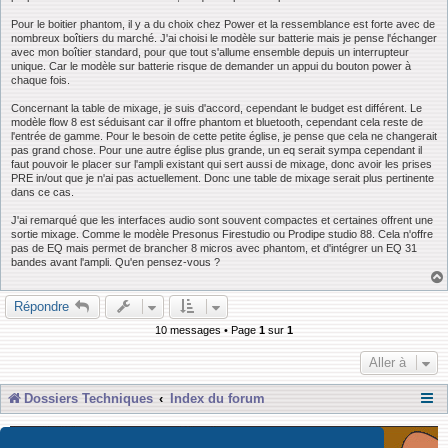
Pour le boitier phantom, il y a du choix chez Power et la ressemblance est forte avec de
nombreux boîtiers du marché. J'ai choisi le modèle sur batterie mais je pense l'échanger
avec mon boîtier standard, pour que tout s'allume ensemble depuis un interrupteur
unique. Car le modèle sur batterie risque de demander un appui du bouton power à
chaque fois.
Concernant la table de mixage, je suis d'accord, cependant le budget est différent. Le
modèle flow 8 est séduisant car il offre phantom et bluetooth, cependant cela reste de
l'entrée de gamme. Pour le besoin de cette petite église, je pense que cela ne changerait
pas grand chose. Pour une autre église plus grande, un eq serait sympa cependant il
faut pouvoir le placer sur l'ampli existant qui sert aussi de mixage, donc avoir les prises
PRE in/out que je n'ai pas actuellement. Donc une table de mixage serait plus pertinente
dans ce cas.
J'ai remarqué que les interfaces audio sont souvent compactes et certaines offrent une
sortie mixage. Comme le modèle Presonus Firestudio ou Prodipe studio 88. Cela n'offre
pas de EQ mais permet de brancher 8 micros avec phantom, et d'intégrer un EQ 31
bandes avant l'ampli. Qu'en pensez-vous ?
Répondre
10 messages • Page
1
sur
1
Aller à
Dossiers Techniques
Index du forum