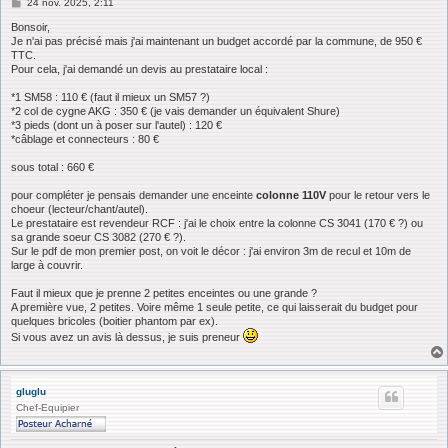
M
24 nov. 2025, 2:11
e
s
Bonsoir,
s
Je n'ai pas précisé mais j'ai maintenant un budget accordé par la commune, de 950 €
a
TTC.
g
Pour cela, j'ai demandé un devis au prestataire local :
e
*1 SM58 : 110 € (faut il mieux un SM57 ?)
*2 col de cygne AKG : 350 € (je vais demander un équivalent Shure)
*3 pieds (dont un à poser sur l'autel) : 120 €
*câblage et connecteurs : 80 €
sous total : 660 €
pour compléter je pensais demander une enceinte
colonne 110V
pour le retour vers le
choeur (lecteur/chant/autel).
Le prestataire est revendeur RCF : j'ai le choix entre la colonne CS 3041 (170 € ?) ou
sa grande soeur CS 3082 (270 € ?).
Sur le pdf de mon premier post, on voit le décor : j'ai environ 3m de recul et 10m de
large à couvrir.
Faut il mieux que je prenne 2 petites enceintes ou une grande ?
A première vue, 2 petites. Voire même 1 seule petite, ce qui laisserait du budget pour
quelques bricoles (boitier phantom par ex).
Si vous avez un avis là dessus, je suis preneur
gluglu
Chef-Equipier