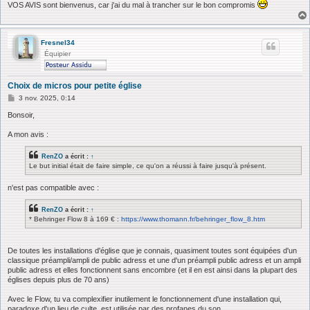
VOS AVIS sont bienvenus, car j'ai du mal à trancher sur le bon compromis
Fresnel34
Équipier
Choix de micros pour petite église
M
3 nov. 2025, 0:14
e
s
Bonsoir,
s
a
A mon avis :
g
e
RenZO
a écrit :
↑
Le but initial était de faire simple, ce qu'on a réussi à faire jusqu'à présent.
n'est pas compatible avec :
RenZO
a écrit :
↑
* Behringer Flow 8 à 169 € :
https://www.thomann.fr/behringer_flow_8.htm
De toutes les installations d'église que je connais, quasiment toutes sont équipées d'un
classique préampli/ampli de public adress et une d'un préampli public adress et un ampli
public adress et elles fonctionnent sans encombre (et il en est ainsi dans la plupart des
églises depuis plus de 70 ans)
Avec le Flow, tu va complexifier inutilement le fonctionnement d'une installation qui,
paradoxe d'un lieu de culte, est utilisée par des profanes du son.