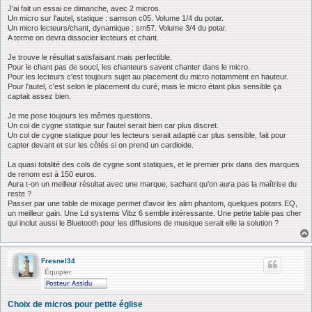
s
J'ai fait un essai ce dimanche, avec 2 micros.
s
Un micro sur l'autel, statique : samson c05. Volume 1/4 du potar.
a
Un micro lecteurs/chant, dynamique : sm57. Volume 3/4 du potar.
g
A terme on devra dissocier lecteurs et chant.
e
Je trouve le résultat satisfaisant mais perfectible.
Pour le chant pas de souci, les chanteurs savent chanter dans le micro.
Pour les lecteurs c'est toujours sujet au placement du micro notamment en hauteur.
Pour l'autel, c'est selon le placement du curé, mais le micro étant plus sensible ça
captait assez bien.
Je me pose toujours les mêmes questions.
Un col de cygne statique sur l'autel serait bien car plus discret.
Un col de cygne statique pour les lecteurs serait adapté car plus sensible, fait pour
capter devant et sur les côtés si on prend un cardioide.
La quasi totalité des cols de cygne sont statiques, et le premier prix dans des marques
de renom est à 150 euros.
Aura t-on un meilleur résultat avec une marque, sachant qu'on aura pas la maîtrise du
reste ?
Passer par une table de mixage permet d'avoir les alim phantom, quelques potars EQ,
un meilleur gain. Une Ld systems Vibz 6 semble intéressante. Une petite table pas cher
qui inclut aussi le Bluetooth pour les diffusions de musique serait elle la solution ?
Fresnel34
Équipier
Choix de micros pour petite église