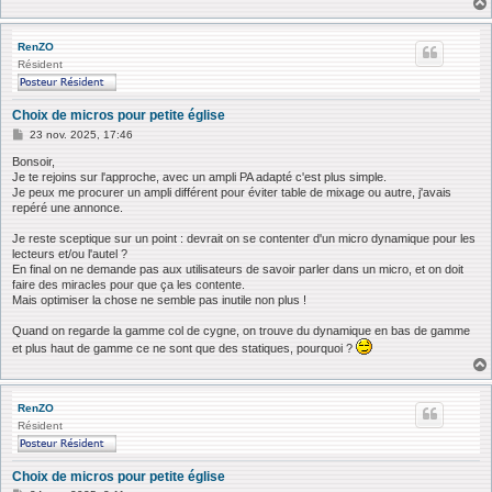
RenZO
Résident
Choix de micros pour petite église
M
23 nov. 2025, 17:46
e
s
Bonsoir,
s
Je te rejoins sur l'approche, avec un ampli PA adapté c'est plus simple.
a
Je peux me procurer un ampli différent pour éviter table de mixage ou autre, j'avais
g
repéré une annonce.
e
Je reste sceptique sur un point : devrait on se contenter d'un micro dynamique pour les
lecteurs et/ou l'autel ?
En final on ne demande pas aux utilisateurs de savoir parler dans un micro, et on doit
faire des miracles pour que ça les contente.
Mais optimiser la chose ne semble pas inutile non plus !
Quand on regarde la gamme col de cygne, on trouve du dynamique en bas de gamme
et plus haut de gamme ce ne sont que des statiques, pourquoi ?
RenZO
Résident
Choix de micros pour petite église