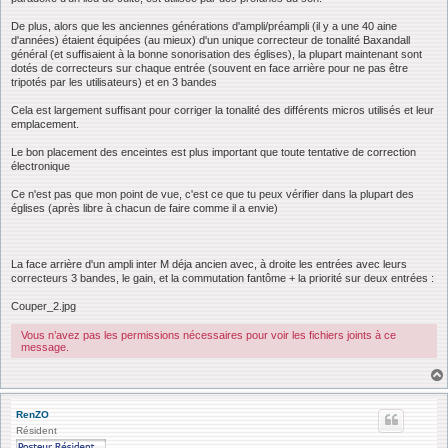
De plus, alors que les anciennes générations d'ampli/préampli (il y a une 40 aine
d'années) étaient équipées (au mieux) d'un unique correcteur de tonalité Baxandall
général (et suffisaient à la bonne sonorisation des églises), la plupart maintenant sont
dotés de correcteurs sur chaque entrée (souvent en face arrière pour ne pas être
tripotés par les utilisateurs) et en 3 bandes
Cela est largement suffisant pour corriger la tonalité des différents micros utilisés et leur
emplacement.
Le bon placement des enceintes est plus important que toute tentative de correction
électronique
Ce n'est pas que mon point de vue, c'est ce que tu peux vérifier dans la plupart des
églises (après libre à chacun de faire comme il a envie)
La face arrière d'un ampli inter M déja ancien avec, à droite les entrées avec leurs
correcteurs 3 bandes, le gain, et la commutation fantôme + la priorité sur deux entrées :
Couper_2.jpg
Vous n’avez pas les permissions nécessaires pour voir les fichiers joints à ce
message.
RenZO
Résident