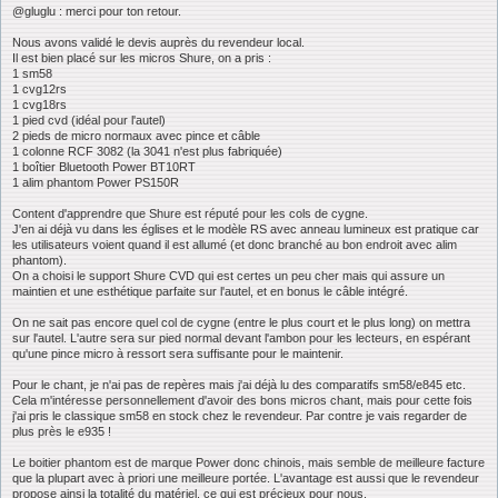
s
@gluglu : merci pour ton retour.
a
g
Nous avons validé le devis auprès du revendeur local.
e
Il est bien placé sur les micros Shure, on a pris :
1 sm58
1 cvg12rs
1 cvg18rs
1 pied cvd (idéal pour l'autel)
2 pieds de micro normaux avec pince et câble
1 colonne RCF 3082 (la 3041 n'est plus fabriquée)
1 boîtier Bluetooth Power BT10RT
1 alim phantom Power PS150R
Content d'apprendre que Shure est réputé pour les cols de cygne.
J'en ai déjà vu dans les églises et le modèle RS avec anneau lumineux est pratique car
les utilisateurs voient quand il est allumé (et donc branché au bon endroit avec alim
phantom).
On a choisi le support Shure CVD qui est certes un peu cher mais qui assure un
maintien et une esthétique parfaite sur l'autel, et en bonus le câble intégré.
On ne sait pas encore quel col de cygne (entre le plus court et le plus long) on mettra
sur l'autel. L'autre sera sur pied normal devant l'ambon pour les lecteurs, en espérant
qu'une pince micro à ressort sera suffisante pour le maintenir.
Pour le chant, je n'ai pas de repères mais j'ai déjà lu des comparatifs sm58/e845 etc.
Cela m'intéresse personnellement d'avoir des bons micros chant, mais pour cette fois
j'ai pris le classique sm58 en stock chez le revendeur. Par contre je vais regarder de
plus près le e935 !
Le boitier phantom est de marque Power donc chinois, mais semble de meilleure facture
que la plupart avec à priori une meilleure portée. L'avantage est aussi que le revendeur
propose ainsi la totalité du matériel, ce qui est précieux pour nous.