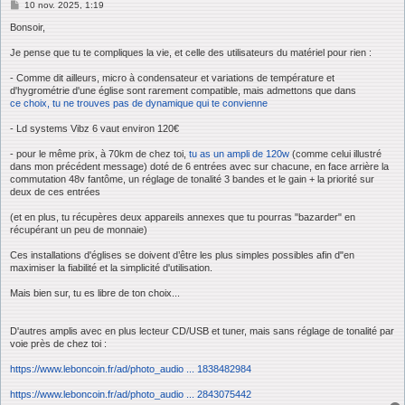
M
10 nov. 2025, 1:19
e
s
Bonsoir,
s
a
Je pense que tu te compliques la vie, et celle des utilisateurs du matériel pour rien :
g
e
- Comme dit ailleurs, micro à condensateur et variations de température et
d'hygrométrie d'une église sont rarement compatible, mais admettons que dans
ce choix, tu ne trouves pas de dynamique qui te convienne
- Ld systems Vibz 6 vaut environ 120€
- pour le même prix, à 70km de chez toi,
tu as un ampli de 120w
(comme celui illustré
dans mon précédent message) doté de 6 entrées avec sur chacune, en face arrière la
commutation 48v fantôme, un réglage de tonalité 3 bandes et le gain + la priorité sur
deux de ces entrées
(et en plus, tu récupères deux appareils annexes que tu pourras "bazarder" en
récupérant un peu de monnaie)
Ces installations d'églises se doivent d’être les plus simples possibles afin d"en
maximiser la fiabilité et la simplicité d'utilisation.
Mais bien sur, tu es libre de ton choix...
D'autres amplis avec en plus lecteur CD/USB et tuner, mais sans réglage de tonalité par
voie près de chez toi :
https://www.leboncoin.fr/ad/photo_audio ... 1838482984
https://www.leboncoin.fr/ad/photo_audio ... 2843075442