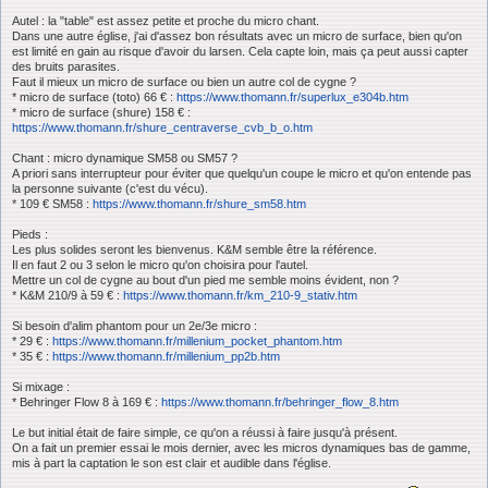
Autel : la "table" est assez petite et proche du micro chant.
Dans une autre église, j'ai d'assez bon résultats avec un micro de surface, bien qu'on
est limité en gain au risque d'avoir du larsen. Cela capte loin, mais ça peut aussi capter
des bruits parasites.
Faut il mieux un micro de surface ou bien un autre col de cygne ?
* micro de surface (toto) 66 € :
https://www.thomann.fr/superlux_e304b.htm
* micro de surface (shure) 158 € :
https://www.thomann.fr/shure_centraverse_cvb_b_o.htm
Chant : micro dynamique SM58 ou SM57 ?
A priori sans interrupteur pour éviter que quelqu'un coupe le micro et qu'on entende pas
la personne suivante (c'est du vécu).
* 109 € SM58 :
https://www.thomann.fr/shure_sm58.htm
Pieds :
Les plus solides seront les bienvenus. K&M semble être la référence.
Il en faut 2 ou 3 selon le micro qu'on choisira pour l'autel.
Mettre un col de cygne au bout d'un pied me semble moins évident, non ?
* K&M 210/9 à 59 € :
https://www.thomann.fr/km_210-9_stativ.htm
Si besoin d'alim phantom pour un 2e/3e micro :
* 29 € :
https://www.thomann.fr/millenium_pocket_phantom.htm
* 35 € :
https://www.thomann.fr/millenium_pp2b.htm
Si mixage :
* Behringer Flow 8 à 169 € :
https://www.thomann.fr/behringer_flow_8.htm
Le but initial était de faire simple, ce qu'on a réussi à faire jusqu'à présent.
On a fait un premier essai le mois dernier, avec les micros dynamiques bas de gamme,
mis à part la captation le son est clair et audible dans l'église.