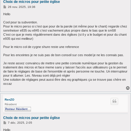
Choix de micros pour petite église
M
26 nov. 2025, 19:36
e
s
Hello
s
a
Cool pour ta subvention.
g
Pour le micro perso si c’est que pour de la parole (et même pour le chant) regarde chez
e
sennheiser e835 ou e845 c’est vachement plus propre dans le bas que le sm58
C’est ce que je mets régulièrement dans des églises (si il y a le budget et pour du chant
e935 qui est meilleur)
Pour le micro col de cygne shure reste une reference
Pour les enceintes je ne suis pas de bon conseil sur ces model je ne les connais pas.
Je reste assez convaincu de mettre une petite console numérique pour la gestion du
traitement des micros et face meme sans y laisser l’accès aux utilisateurs ça te permet
de faire le réglages de base de l’ensemble et après personne ne touche. Un interrupteur
pour tt allumer. Les. Niveau sont déjà pré régler
Une solution de réglages peut aussi être des eq graphiques ça se trouve pas chère en
occaz
RenZO
Résident
Choix de micros pour petite église
M
7 déc. 2025, 2:05
e
s
Hello