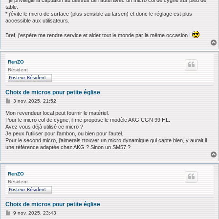
* je privilégie la captation au dessus de l'autel avec un micro col de cygne sur pied de
table.
* j'évite le micro de surface (plus sensible au larsen) et donc le réglage est plus
accessible aux utilisateurs.
Bref, j'espère me rendre service et aider tout le monde par la même occasion !
RenZO
Résident
Choix de micros pour petite église
M
3 nov. 2025, 21:52
e
s
Mon revendeur local peut fournir le matériel.
s
Pour le micro col de cygne, il me propose le modèle AKG CGN 99 HL.
a
Avez vous déjà utilisé ce micro ?
g
Je peux l'utiliser pour l'ambon, ou bien pour l'autel.
e
Pour le second micro, j'aimerais trouver un micro dynamique qui capte bien, y aurait il
une référence adaptée chez AKG ? Sinon un SM57 ?
RenZO
Résident
Choix de micros pour petite église
M
9 nov. 2025, 23:43
e