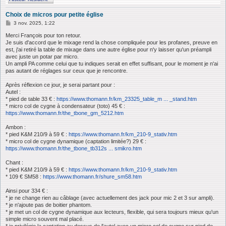
Choix de micros pour petite église
M
3 nov. 2025, 1:22
e
s
Merci François pour ton retour.
s
Je suis d'accord que le mixage rend la chose compliquée pour les profanes, preuve en
a
est, j'ai retiré la table de mixage dans une autre église pour n'y laisser qu'un préampli
g
avec juste un potar par micro.
e
Un ampli PA comme celui que tu indiques serait en effet suffisant, pour le moment je n'ai
pas autant de réglages sur ceux que je rencontre.
Après réflexion ce jour, je serai partant pour :
Autel :
* pied de table 33 € :
https://www.thomann.fr/km_23325_table_m ... _stand.htm
* micro col de cygne à condensateur (toto) 45 € :
https://www.thomann.fr/the_tbone_gm_5212.htm
Ambon :
* pied K&M 210/9 à 59 € :
https://www.thomann.fr/km_210-9_stativ.htm
* micro col de cygne dynamique (captation limitée?) 29 € :
https://www.thomann.fr/the_tbone_tb312s ... smikro.htm
Chant :
* pied K&M 210/9 à 59 € :
https://www.thomann.fr/km_210-9_stativ.htm
* 109 € SM58 :
https://www.thomann.fr/shure_sm58.htm
Ainsi pour 334 € :
* je ne change rien au câblage (avec actuellement des jack pour mic 2 et 3 sur ampli).
* je n'ajoute pas de boitier phantom.
* je met un col de cygne dynamique aux lecteurs, flexible, qui sera toujours mieux qu'un
simple micro souvent mal placé.