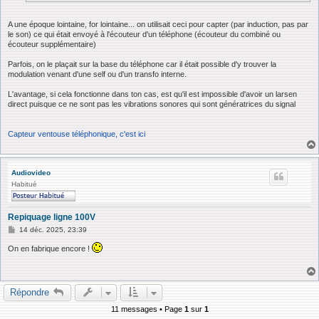
A une époque lointaine, for lointaine... on utilisait ceci pour capter (par induction, pas par
le son) ce qui était envoyé à l'écouteur d'un téléphone (écouteur du combiné ou
écouteur supplémentaire)
Parfois, on le plaçait sur la base du téléphone car il était possible d'y trouver la
modulation venant d'une self ou d'un transfo interne.
L'avantage, si cela fonctionne dans ton cas, est qu'il est impossible d'avoir un larsen
direct puisque ce ne sont pas les vibrations sonores qui sont génératrices du signal
Capteur ventouse téléphonique, c'est ici
Audiovideo
Habitué
Repiquage ligne 100V
M
14 déc. 2025, 23:39
e
s
On en fabrique encore !
s
a
g
e
Répondre
11 messages • Page
1
sur
1