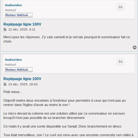
Audiovideo
Habitué
Repiquage ligne 100V
M
12 déc. 2025, 9:11
e
s
Merci pour les réponses. J'y vais samedi et je verrais pourquoi le sonorisateur fait ce
s
choix.
a
g
e
Audiovideo
Habitué
Repiquage ligne 100V
M
13 déc. 2025, 18:43
e
s
Petit retour...
s
a
Objectif mettre deux enceintes à l'extérieur pour permettre à ceux qui n'ont pas pu
g
rentrer dans l'église d'avoir au moins le son !
e
Le micro devant la colonne est une solution utilisé par ce sonorisateur en secours
lorsqu'il n'est pas possible de se brancher directement.
Ce matin il y avait une sortie disponible sur l'ampli. Donc branchement en direct.
Tout était merveilleux, non ! Le curé est venu avec une enceinte connectée non reliée à