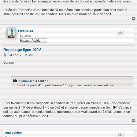
la sono de l'église ! Le repiquage via le micro de la chorale a cependant été satisfaisant.
L'idée de Fresnel34 d'une boite de DI ou même d'un bricolo a partir d'un petit transfo
100v pourrait constituer une solution. Mais un curé branché, là je sèche !
Fresnel34
Équipier
Repiquage ligne 100V
M
13 déc. 2025, 20:22
e
s
Bonsoir
s
a
g
e
Audiovideo
a écrit :
↑
un bricolo a partir d'un petit transfo 100v pourrait constituer une solution.
Effectivement est envisageable la solution de récupérer un transfo 100v (par exemple
sur un petit HP de plafond 1 - 3 ou 6w) et en sortie basse impédance (ex HP) d'y placer
soit un atténuateur potentiométrique quelconque (un vrai potard ou 2 résistances + un
condo) ou plus "sérieux" une DI
Audiovideo