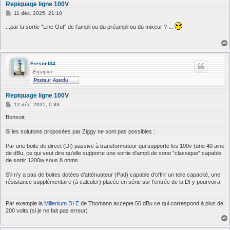
Repiquage ligne 100V
M
11 déc. 2025, 21:10
e
s
...par la sortie "Line Out" de l'ampli ou du préampli ou du mixeur ? ...
s
a
g
e
Fresnel34
Équipier
Repiquage ligne 100V
M
12 déc. 2025, 0:33
e
s
Bonsoir,
s
a
Si les solutions proposées par Ziggy ne sont pas possibles :
g
e
Par une boite de direct (DI) passive à transformateur qui supporte les 100v (une 40 aine
de dBu, ce qui veut dire qu'elle supporte une sortie d'ampli de sono "classique" capable
de sortir 1200w sous 8 ohms
S'il n'y a pas de boites dotées d’atténuateur (Pad) capable d'offrir un telle capacité, une
résistance supplémentaire (à calculer) placée en série sur l'entrée de la DI y pourvoira
Par exemple la
Millenium DI E
de Thomann accepte 50 dBu ce qui correspond à plus de
200 volts (si je ne fait pas erreur)