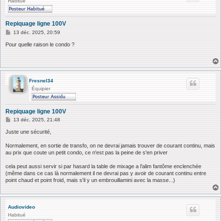
Habitué
Repiquage ligne 100V
M
13 déc. 2025, 20:59
e
s
Pour quelle raison le condo ?
s
a
g
e
Fresnel34
Équipier
Repiquage ligne 100V
M
13 déc. 2025, 21:48
e
s
Juste une sécurité,
s
a
Normalement, en sortie de transfo, on ne devrai jamais trouver de courant continu, mais
g
au prix que coute un petit condo, ce n'est pas la peine de s'en priver
e
cela peut aussi servir si par hasard la table de mixage a l'alim fantôme enclenchée
(même dans ce cas là normalement il ne devrai pas y avoir de courant continu entre
point chaud et point froid, mais s'il y un embrouillamini avec la masse...)
Audiovideo
Habitué