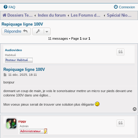
FAQ
Connexion
Dossiers Techniques
Index du forum
Les Forums de Discussions
Spécial Nioubie Débutant
Repiquage ligne 100V
Répondre
11 messages • Page
1
sur
1
Audiovideo
Habitué
Repiquage ligne 100V
M
11 déc. 2025, 18:11
e
s
bonjour
s
a
donnant un coup de main, je vois le sonorisateur mettre un micro sur pieds devant une
g
colonne 100V dans une église...
e
Mon voeux pieux serait de trouver une solution plus élégante
ziggy
Admin