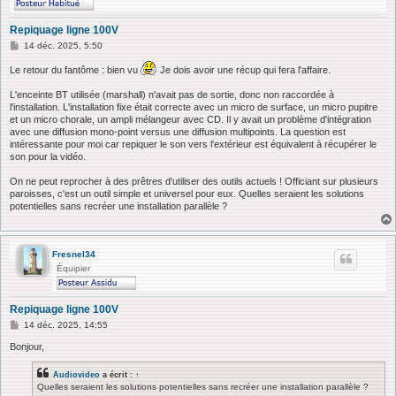
Repiquage ligne 100V
M
14 déc. 2025, 5:50
e
s
Le retour du fantôme : bien vu
Je dois avoir une récup qui fera l'affaire.
s
a
L'enceinte BT utilisée (marshall) n'avait pas de sortie, donc non raccordée à
g
l'installation. L'installation fixe était correcte avec un micro de surface, un micro pupitre
e
et un micro chorale, un ampli mélangeur avec CD. Il y avait un problème d'intégration
avec une diffusion mono-point versus une diffusion multipoints. La question est
intéressante pour moi car repiquer le son vers l'extérieur est équivalent à récupérer le
son pour la vidéo.
On ne peut reprocher à des prêtres d'utiliser des outils actuels ! Officiant sur plusieurs
paroisses, c'est un outil simple et universel pour eux. Quelles seraient les solutions
potentielles sans recréer une installation parallèle ?
Fresnel34
Équipier
Repiquage ligne 100V
M
14 déc. 2025, 14:55
e
s
Bonjour,
s
a
Audiovideo
a écrit :
↑
g
Quelles seraient les solutions potentielles sans recréer une installation parallèle ?
e