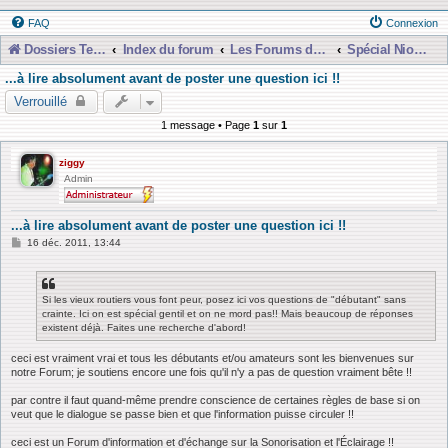
FAQ
Connexion
Dossiers Techniques
Index du forum
Les Forums de Discussions
Spécial Nioubie Débutant
...à lire absolument avant de poster une question ici !!
Verrouillé
1 message • Page
1
sur
1
ziggy
Admin
...à lire absolument avant de poster une question ici !!
M
16 déc. 2011, 13:44
e
s
s
a
Si les vieux routiers vous font peur, posez ici vos questions de "débutant" sans
g
crainte. Ici on est spécial gentil et on ne mord pas!! Mais beaucoup de réponses
e
existent déjà. Faites une recherche d'abord!
ceci est vraiment vrai et tous les débutants et/ou amateurs sont les bienvenues sur
notre Forum; je soutiens encore une fois qu'il n'y a pas de question vraiment bête !!
par contre il faut quand-même prendre conscience de certaines règles de base si on
veut que le dialogue se passe bien et que l'information puisse circuler !!
ceci est un Forum d'information et d'échange sur la Sonorisation et l'Éclairage !!