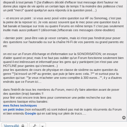
disparaît à tout jamais !! (j'ai d'ailleurs décidé d'effacer tout message dont l'auteur ne
donne plus signe de vie après un certain laps de temps !! la moindre des politesse c'est
un petit "merci" quand quelqu'un aura répondu à la question posé....)
-- et encore un point : si vous avez posé votre question sur AF ou Sonomag, c'est pas
la peine de la reposer ici. Je vois assez souvent que le mec pose une question tout à
fait banale et basique sur trois ou quatre Forums en même temps !! c'est pas seulement
inutile mais aussi polluant !! (désormais j'effacerais ces messages clone-doublon)
--dernier point : peut-être vais-je vexer certains, mais ici n'est pas l'endroit pour poser
des questions sur l'autoradio ou sur la chaîne Hi-Fi de vos parents ou grand parents etc
etc
on est sur un Forum d'échange et d'information sur la SONORISATION; on essaye
d'aider quand on peut; mais il ne faut pas oublier qu'un Forum fonctionne seulement bien
quand il est intéressant et informatif pour les gens qui y participent (on n'est pas une
HOTLINE pour gamins qui s'ennuient...)
pour les questions de cours de physique en classe de sixième ou autre question du
genre ""j'ai trouvé un HP au grenier, que puis-je faire avec cela..?"" et surtout pour la
question qui tue: ""je veux m'acheter une sono complète à 300 euros..."", il y a d'autres
endroits que ce Forum ici....
dans l'intérêt de tous les membres du Forum, merci d'y faire attention avant de poser
des question (trop) banales !!
pour finir voici encore trois liens pour commencer une petite recherche sur des
questions basique et/ou banales:
mes fiches techniques
un petit index
(non exhaustif!) où sont indexé pas mal de sujets récurrents du Forum
et bien entendu
Google
qui en sait long sur plein de trucs.....
Verrouillé