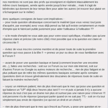
nos membres ne sont pas des profs qui enseignent et répètent inlassablement les
même cours basiques, année après année jusqu'à leur retraite... mais il s'agit de
bénévoles qui donnent de leur temps libre pour aider les autres (et trouver leur plaisir en
s'échangeant sur le métier)
donc quelques consignes de base sont impératives :
-- pour toute question ultrabasique concernant le matériel (que vous venez tout juste
d’acquérir, par exemple) avez vous déjà pensé au fait qu'il existe certainement un mode
d'emploi que le fabricant publie justement pour aider l'utilisateur à l'utilisation ??
-- si le mode d'emploi ne vous aide pas pour votre souci spécifique, n'oubliez pas qu'une
réponse claire et précise (de notre côté) n'est possible que si la question est claire et
circonscrite !!
-- évitez de vous inscrire comme membre et de poser toute de suite la première
question qui vous passe à la tête !! -> prenez un jour ou deux de vous familiariser avec
le Forum !!
-- avant de poser une question basique et banal (comment brancher une enceinte
etc...), faites une recherches : soit sur ce Forum ou sur mon site internet, soit sur
d'autres Forum ou Google ou autres moteurs de recherche.... rien de plus fatigant et de
plus polluant que de relire les mêmes questions basiques semaine après semaine
(questions dont on trouve généralement des douzaines de réponses toute de suite en
faisant la moindre recherche!!)
-- soyez un minimum patient; rien de plus énervant que le mec qui pose une question et
qui balance un "UP" déjà deux heures plus tard !! =>> et puis si jamais il n'y a aucune
réponse du tout c'est pas un drame non plus et surtout pas une raison pour s'énerver !!!
soit personne n'a de réponse (pourquoi parler quand on ne sait pas ??) - soit on n'a tout
simplement pas envie de répondre (ce qui est un droit et un choix!!)
-- rien de plus énervant que le mec qui s'inscrit au Forum, y pose une question et re-