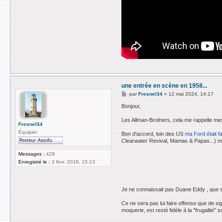
une entrée en scène en 1958...
M
par
Fresnel34
»
12 mai 2024, 14:17
e
s
Bonjour,
s
a
Les Allman-Brothers, cela me rappelle mes
g
Fresnel34
e
Équipier
Bon d'accord, loin des US
ma Ford était f
Clearwater Revival, Mamas & Papas...) ma
Messages :
428
Enregistré le :
3 févr. 2018, 15:13
Je ne connaissait pas Duane Eddy , que sur
Ce ne sera pas lui faire offense que de 
moquerie, est resté fidèle à la "frugalité