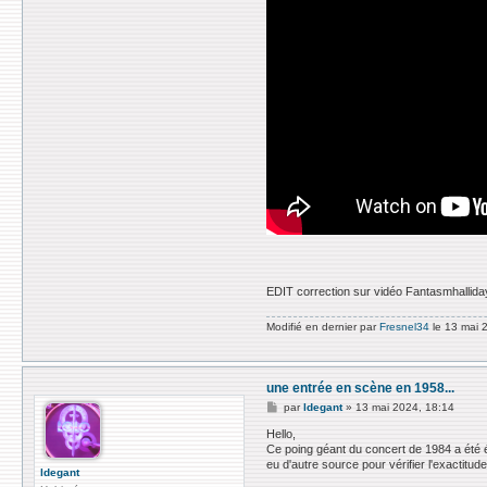
EDIT correction sur vidéo Fantasmhallida
Modifié en dernier par
Fresnel34
le 13 mai 2
une entrée en scène en 1958...
M
par
ldegant
»
13 mai 2024, 18:14
e
s
Hello,
s
Ce poing géant du concert de 1984 a été ég
a
eu d'autre source pour vérifier l'exactitude
g
ldegant
e