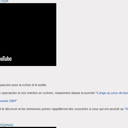
pCJQf4
passion pour la scène et le public.
ses spectacles et ses entrées en scènes, notamment depuis la tournée "
L'ange au yeux de las
vivant 1984
"
nt le décorum et les immenses portes rappelleront des souvenirs à ceux qui ont assisté au "
A
-EhZpHwQ