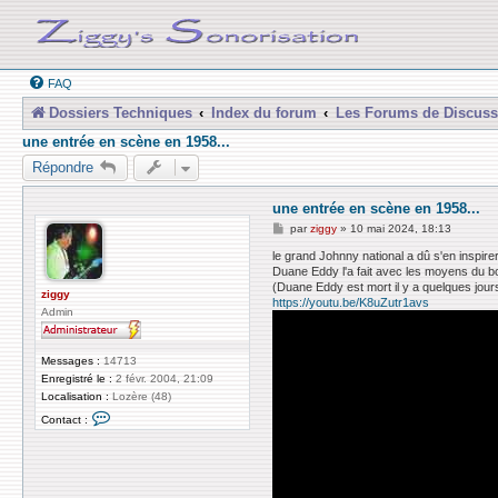
FAQ
Dossiers Techniques
Index du forum
Les Forums de Discuss
une entrée en scène en 1958...
Répondre
une entrée en scène en 1958...
M
par
ziggy
»
10 mai 2024, 18:13
e
s
le grand Johnny national a dû s'en inspirer
s
Duane Eddy l'a fait avec les moyens du bo
a
(Duane Eddy est mort il y a quelques jour
g
ziggy
https://youtu.be/K8uZutr1avs
e
Admin
Messages :
14713
Enregistré le :
2 févr. 2004, 21:09
Localisation :
Lozère (48)
C
Contact :
o
n
t
a
c
t