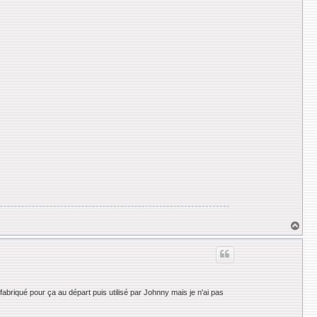
H
a
u
t
fabriqué pour ça au départ puis utilisé par Johnny mais je n'ai pas