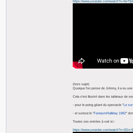
https://www.youtube.com/watch?v=IteTf
(hors sujet)
Quoique l'on pense de Johnny, il a eu une 
Cela s'est illustré dans les tableaux de 
- pour le poing géant du spectacle "
Le sur
- et surtout le "
FantasmHalliday 1982
" do
Toutes ses entrées à voir ici :
https://www.youtube.com/watch?v=SGn