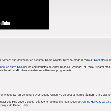
 "virées" sur Montpellier en écoutant Radio-Alligator (grosso-modo la radio du
Rockstore
) d
abriquée outre-Rhin
par les compatriotes de Ziggy, (modèle Granada), et Radio-Alligator éta
is les Allman-Brothers y étaient régulièrement programmés.
 le coup j'ai failli confondre avec Duane Allman, vu au dessus et trop tôt mort "à la Coluche
signaler que plus encore que la "débauche" de moyens techniques de
Johnny Hallyday au parc
" scénique de Duane Eddy :