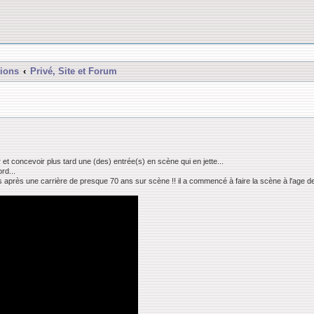
ions
Privé, Site et Forum
 et concevoir plus tard une (des) entrée(s) en scène qui en jette...
rd...
s après une carrière de presque 70 ans sur scène !! il a commencé à faire la scène à l'age de