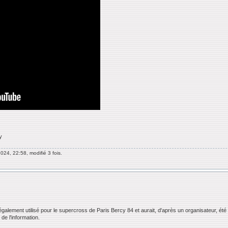
y
024, 22:58, modifié 3 fois.
alement utilisé pour le supercross de Paris Bercy 84 et aurait, d'après un organisateur, été 
 de l'information.