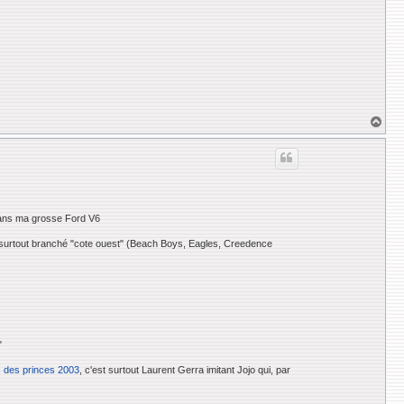
H
a
u
t
ans ma grosse Ford V6
it surtout branché "cote ouest" (Beach Boys, Eagles, Creedence
"
 des princes 2003
, c'est surtout Laurent Gerra imitant Jojo qui, par