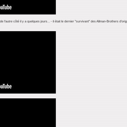
e l'autre côté il y a quelques jours... - il était le dernier "survivant" des Allman-Brothers d'ori