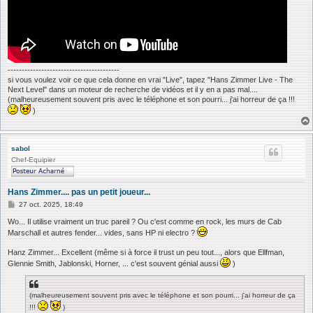
----------------------------------------
si vous voulez voir ce que cela donne en vrai "Live", tapez "Hans Zimmer Live - The
Next Level" dans un moteur de recherche de vidéos et il y en a pas mal....
(malheureusement souvent pris avec le téléphone et son pourri... j'ai horreur de ça !!!
)
sabol
Chef-Equipier
Hans Zimmer.... pas un petit joueur...
M
27 oct. 2025, 18:49
e
s
Wo... Il utilise vraiment un truc pareil ? Ou c'est comme en rock, les murs de Cab
s
Marschall et autres fender... vides, sans HP ni electro ?
a
g
Hanz Zimmer... Excellent (même si à force il trust un peu tout..., alors que Ellfman,
e
Glennie Smith, Jablonski, Horner, ... c'est souvent génial aussi
)
(malheureusement souvent pris avec le téléphone et son pourri... j'ai horreur de ça
!!!
)