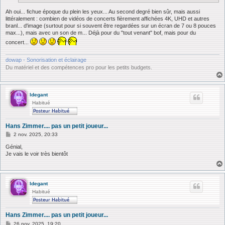
Ah oui... fichue époque du plein les yeux... Au second degré bien sûr, mais aussi
littéralement : combien de vidéos de concerts fièrement affichées 4K, UHD et autres
branl... d'image (surtout pour si souvent être regardées sur un écran de 7 ou 8 pouces
max...), mais avec un son de m... Déjà pour du "tout venant" bof, mais pour du
concert...
dowap - Sonorisation et éclairage
Du matériel et des compétences pro pour les petits budgets.
ldegant
Habitué
Hans Zimmer.... pas un petit joueur...
M
2 nov. 2025, 20:33
e
s
Génial,
s
Je vais le voir très bientôt
a
g
e
ldegant
Habitué
Hans Zimmer.... pas un petit joueur...
M
26 nov. 2025, 19:20