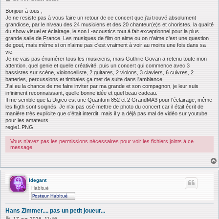
e
s
Bonjour à tous ,
s
Je ne resiste pas à vous faire un retour de ce concert que j'ai trouvé absolument
a
grandiose, par le niveau des 24 musiciens et des 20 chanteur(e)s et choristes, la qualité
g
du show visuel et éclairage, le son L-acoustics tout à fait exceptionnel pour la plus
e
grande salle de France. Les musiques de film on aime ou on n'aime c'est une question
de gout, mais même si on n'aime pas c'est vraiment à voir au moins une fois dans sa
vie.
Je ne vais pas énumérer tous les musiciens, mais Guthrie Govan a retenu toute mon
attention, quel genie et quelle créativité, puis un concert qui commence avec 3
bassistes sur scène, violoncelliste, 2 guitares, 2 violons, 3 claviers, 6 cuivres, 2
batteries, percussions et timbales ça met de suite dans l'ambiance.
J'ai eu la chance de me faire inviter par ma grande et son compagnon, je leur suis
infiniment reconnaissant, quelle bonne idée et quel beau cadeau.
Il me semble que la Digico est une Quantum 852 et 2 GrandMA3 pour l'éclairage, même
les fligth sont soignés. Je n'ai pas osé mettre de photo du concert car il était écrit de
manière très explicite que c'était interdit, mais il y a déjà pas mal de vidéo sur youtube
pour les amateurs.
regie1.PNG
Vous n’avez pas les permissions nécessaires pour voir les fichiers joints à ce
message.
ldegant
Habitué
Hans Zimmer.... pas un petit joueur...
M
17 avr. 2026, 11:46