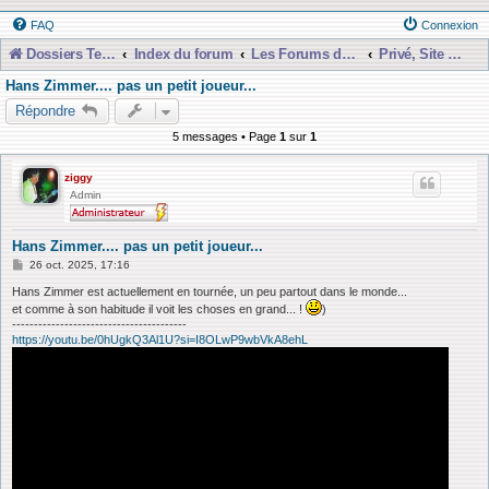
FAQ
Connexion
Dossiers Techniques
Index du forum
Les Forums de Discussions
Privé, Site et Forum
Hans Zimmer.... pas un petit joueur...
Répondre
5 messages • Page
1
sur
1
ziggy
Admin
Hans Zimmer.... pas un petit joueur...
M
26 oct. 2025, 17:16
e
s
Hans Zimmer est actuellement en tournée, un peu partout dans le monde...
s
et comme à son habitude il voit les choses en grand... !
)
a
----------------------------------------
g
https://youtu.be/0hUgkQ3Al1U?si=I8OLwP9wbVkA8ehL
e