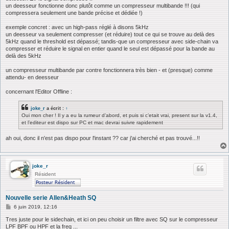
un deesseur fonctionne donc plutôt comme un compresseur multibande !!! (qui
compressera seulement une bande précise et dédiée !)
exemple concret : avec un high-pass réglé à disons 5kHz
un deesseur va seulement compresser (et réduire) tout ce qui se trouve au delà des
5kHz quand le threshold est dépassé; tandis-que un compresseur avec side-chain va
compresser et réduire le signal en entier quand le seul est dépassé pour la bande au
delà des 5kHz
un compresseur multibande par contre fonctionnera très bien - et (presque) comme
attendu- en deesseur
concernant l'Editor Offline :
joke_r
a écrit :
↑
Oui mon cher ! Il y a eu la rumeur d’abord, et puis si c’etait vrai, present sur la v1.4,
et l’editeur est dispo sur PC et mac devrai suivre rapidement
ah oui, donc il n'est pas dispo pour l'instant ?? car j'ai cherché et pas trouvé...!!
joke_r
Résident
Nouvelle serie Allen&Heath SQ
M
6 juin 2019, 12:16
e
s
Tres juste pour le sidechain, et ici on peu choisir un filtre avec SQ sur le compresseur
s
LPF BPF ou HPF et la freq ...