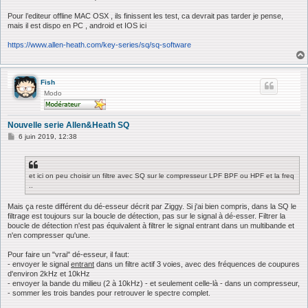
a
g
Pour l’editeur offline MAC OSX , ils finissent les test, ca devrait pas tarder je pense,
e
mais il est dispo en PC , android et IOS ici
https://www.allen-heath.com/key-series/sq/sq-software
Fish
Modo
Nouvelle serie Allen&Heath SQ
M
6 juin 2019, 12:38
e
s
s
a
et ici on peu choisir un filtre avec SQ sur le compresseur LPF BPF ou HPF et la freq
g
..
e
Mais ça reste différent du dé-esseur décrit par Ziggy. Si j'ai bien compris, dans la SQ le
filtrage est toujours sur la boucle de détection, pas sur le signal à dé-esser. Filtrer la
boucle de détection n'est pas équivalent à filtrer le signal entrant dans un multibande et
n'en compresser qu'une.
Pour faire un "vrai" dé-esseur, il faut:
- envoyer le signal
entrant
dans un filtre actif 3 voies, avec des fréquences de coupures
d'environ 2kHz et 10kHz
- envoyer la bande du milieu (2 à 10kHz) - et seulement celle-là - dans un compresseur,
- sommer les trois bandes pour retrouver le spectre complet.