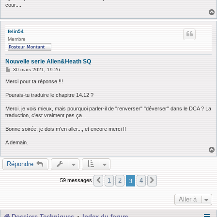
cour....
felin54
Membre
Nouvelle serie Allen&Heath SQ
M
30 mars 2021, 19:26
e
s
Merci pour ta réponse !!!
s
a
Pourais-tu traduire le chapitre 14.12 ?
g
e
Merci, je vois mieux, mais pourquoi parler-il de "renverser" "déverser" dans le DCA ? La
traduction, c'est vraiment pas ça....
Bonne soirée, je dois m'en aller..., et encore merci !!
A demain.
Répondre
3
1
2
4
59 messages
Précédente
Suivante
Aller à
Dossiers Techniques
Index du forum