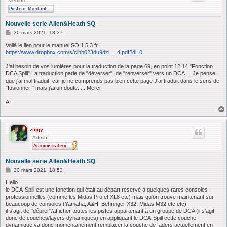
Membre
Nouvelle serie Allen&Heath SQ
M
30 mars 2021, 18:37
e
s
Voilà le lien pour le manuel SQ 1.5.3 fr :
s
https://www.dropbox.com/s/cihb023du9dzl ... 4.pdf?dl=0
a
g
J'ai besoin de vos lumières pour la traduction de la page 69, en point 12.14 "Fonction
e
DCA Spill" La traduction parle de "déverser", de "renverser" vers un DCA.....Je pense
que j'ai mal traduit, car je ne comprends pas bien cette page J'ai traduit dans le sens de
"fusionner " mais j'ai un doute..... Merci
A+
ziggy
Admin
Nouvelle serie Allen&Heath SQ
M
30 mars 2021, 18:53
e
s
Hello
s
le DCA-Spill est une fonction qui était au départ reservé à quelques rares consoles
a
professionnelles (comme les Midas Pro et XL8 etc) mais qu'on trouve maintenant sur
g
beaucoup de consoles (Yamaha, A&H, Behringer X32; Midas M32 etc etc)
e
il s'agit de "déplier"/afficher toutes les pistes appartenant à un groupe de DCA (il s'agit
donc de couches/layers dynamiques) en appliquant le DCA-Spill cette couche
dynamique va donc momentanément remplacer la couche de faders actuellement en