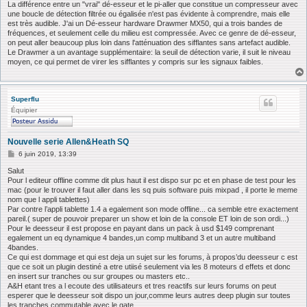
La différence entre un "vrai" dé-esseur et le pi-aller que constitue un compresseur avec
une boucle de détection filtrée ou égalisée n'est pas évidente à comprendre, mais elle
est très audible. J'ai un Dé-esseur hardware Drawmer MX50, qui a trois bandes de
fréquences, et seulement celle du milieu est compressée. Avec ce genre de dé-esseur,
on peut aller beaucoup plus loin dans l'atténuation des sifflantes sans artefact audible.
Le Drawmer a un avantage supplémentaire: la seuil de détection varie, il suit le niveau
moyen, ce qui permet de virer les sifflantes y compris sur les signaux faibles.
Superflu
Équipier
Nouvelle serie Allen&Heath SQ
M
6 juin 2019, 13:39
e
s
Salut
s
Pour l editeur offline comme dit plus haut il est dispo sur pc et en phase de test pour les
a
mac (pour le trouver il faut aller dans les sq puis software puis mixpad , il porte le meme
g
nom que l appli tablettes)
e
Par contre l’appli tablette 1.4 a egalement son mode offline... ca semble etre exactement
pareil.( super de pouvoir preparer un show et loin de la console ET loin de son ordi...)
Pour le deesseur il est propose en payant dans un pack à usd $149 comprenant
egalement un eq dynamique 4 bandes,un comp multiband 3 et un autre multiband
4bandes.
Ce qui est dommage et qui est deja un sujet sur les forums, à propos’du deesseur c est
que ce soit un plugin destiné a etre utiisé seulement via les 8 moteurs d effets et donc
en insert sur tranches ou sur groupes ou masters etc..
A&H etant tres a l ecoute des utilisateurs et tres reactifs sur leurs forums on peut
esperer que le deesseur soit dispo un jour,comme leurs autres deep plugin sur toutes
les tranches commutable avec le gate.