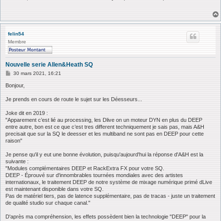
s
a
g
e
felin54
Membre
Nouvelle serie Allen&Heath SQ
M
30 mars 2021, 16:21
e
s
Bonjour,
s
a
Je prends en cours de route le sujet sur les Déesseurs...
g
e
Joke dit en 2019 :
"Apparement c’est lié au processing, les Dlive on un moteur DYN en plus du DEEP
entre autre, bon est ce que c’est tres different techniquement je sais pas, mais A&H
precisait que sur la SQ le deesser et les multiband ne sont pas en DEEP pour cette
raison"
Je pense qu'il y eut une bonne évolution, puisqu'aujourd'hui la réponse d'A&H est la
suivante :
"Modules complémentaires DEEP et RackExtra FX pour votre SQ.
DEEP - Éprouvé sur d'innombrables tournées mondiales avec des artistes
internationaux, le traitement DEEP de notre système de mixage numérique primé dLive
est maintenant disponible dans votre SQ.
Pas de matériel tiers, pas de latence supplémentaire, pas de tracas - juste un traitement
de qualité studio sur chaque canal."
D'après ma compréhension, les effets possèdent bien la technologie "DEEP" pour la