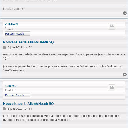
LESS IS MORE
KoiNKoiN
Équipier
Nouvelle serie Allen&Heath SQ
M
6 juin 2019, 14:32
e
s
merci pour les détails sur le déesseur, domage pour l'option payante (sans déconner -_-
s
" ).....
a
g
(sinon, oui je sait tricher comme proposé, mais comme l'a bien repris fish, c'est pas un
e
"vrai" déesseur).
Superflu
Équipier
Nouvelle serie Allen&Heath SQ
M
6 juin 2019, 14:44
e
s
Oui .. heureusement celui qui veut acheter le deesseur et qui n a pas pas besoin des
s
dyneq et multbd, peut le prendre seul a 39dollars..
a
g