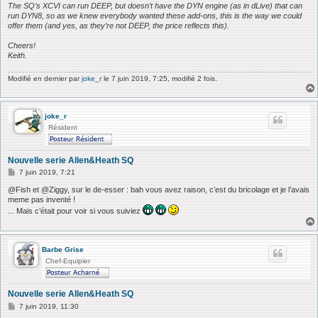
The SQ’s XCVI can run DEEP, but doesn’t have the DYN engine (as in dLive) that can
run DYN8, so as we knew everybody wanted these add-ons, this is the way we could
offer them (and yes, as they’re not DEEP, the price reflects this).
Cheers!
Keith.
Modifié en dernier par
joke_r
le 7 juin 2019, 7:25, modifié 2 fois.
joke_r
Résident
Nouvelle serie Allen&Heath SQ
M
7 juin 2019, 7:21
e
s
@Fish et @Ziggy, sur le de-esser : bah vous avez raison, c’est du bricolage et je l’avais
s
meme pas inventé !
a
... Mais c’était pour voir si vous suiviez
g
e
Barbe Grise
Chef-Equipier
Nouvelle serie Allen&Heath SQ
M
7 juin 2019, 11:30
e