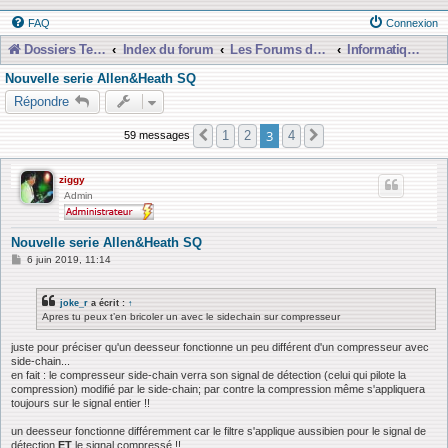
FAQ
Connexion
Dossiers Techniques
Index du forum
Les Forums de Discussions
Informatique, Consoles Numériques et MAO
Nouvelle serie Allen&Heath SQ
Répondre
3
1
2
4
59 messages
Précédente
Suivante
ziggy
Admin
Nouvelle serie Allen&Heath SQ
M
6 juin 2019, 11:14
e
s
s
joke_r
a écrit :
↑
a
Apres tu peux t’en bricoler un avec le sidechain sur compresseur
g
e
juste pour préciser qu'un deesseur fonctionne un peu différent d'un compresseur avec
side-chain...
en fait : le compresseur side-chain verra son signal de détection (celui qui pilote la
compression) modifié par le side-chain; par contre la compression même s'appliquera
toujours sur le signal entier !!
un deesseur fonctionne différemment car le filtre s'applique aussibien pour le signal de
détection
ET
le signal compressé !!