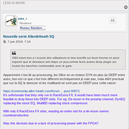
e
LESS IS MORE
joke_r
Résident
Nouvelle serie Allen&Heath SQ
M
7 juin 2019, 7:19
e
s
s
a
A&H etant tres a l ecoute des utilisateurs et tres reactifs sur leurs forums on peut
g
esperer que le deesseur soit dispo un jour,comme leurs autres deep plugin sur
e
toutes les tranches commutable avec le gate.
Apparement c’est lié au processing, les Dlive on un moteur DYN en plus du DEEP entre
autre, bon est ce que c’est tres different techniquement je sais pas, mais A&H precisait
que sur la SQ le deesser et les multiband ne sont pas en DEEP pour cette raison
https://community.allen-heath.com/forum ... post-84071
It’s unfortunate that they only run in RackExtra FX. It would have been much more
feasible to drop these into DEEP slots. For eg. De-esser in the preamp channel, DynEQ
replacing the stock EQ, MultiBD replacing stock compressor.
With only 8 RackExtra FX slots, wasting an entire slot for a de-esser seems
counterproductive.
Was this decision due to a lack of processing power with the FPGA?