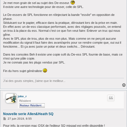
s
Je met mon grain de sel au sujet des De-esseur.
s
Il existe une autre technologie pour de-esser, celle de SPL.
a
g
Le De-essers de SPL fonctionne en réinjectant la bande "essée" en opposition de
e
phase.
Séduisant sur le papier, efficace dans la pratique, déroutant lors de la prise en main.
En effet avec un de-ess classique performant, avec des réglages poussés, on entend
un trou à la place du ess. Normal c'est ce que l'on veut faire: Enlever un truc qui nous
gêne.
Avec le SPL plus de trou, plus de ess non plus. Mais comme on ne perçoit aucune
modification du signal il faut faire des avant/après pour se rendre compte que, oui oui il
fonctionne... Et ça avec juste un potar et deux switchs... Déroutant.
Dans les consoles Beh il existe une copie soft du De-ess SPL fournie de base, mais ce
n'est qu'une pâle copie.
Je ne connais pas les plugs vendus par SPL.
Fin du hors sujet généraliste
J'ai des gouts simples, j'aime que le meilleur...
joke_r
Résident
Nouvelle serie Allen&Heath SQ
M
27 juin 2019, 8:55
e
s
Pour info, la version mac OSX de l’editeur SQ mixpad est enfin disponible !