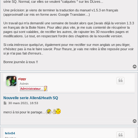
série SQ. Normal, car elles se veulent "calquées " sur les DLives...
Une précision: je viens de terminer la traduction du manuel v1.5.3 en français
(approximatif car mis en forme avec Google Translater....)
Un travail qui m'a demandé une semaine de boulot alors que j'avais déjà la version 1.3.3
en français de la Boite Noire. Pour allez plus vite, je me suis contenté de récupérer la
pages qui sont valables, de rectifier les autres, de rajouter les 30 nouvelles pages et
modifications. Le tout, en respectant l'ordre des chapitres de la nouvelle version.
Si cela intéresse quelqu'un, également pour me rectifier sur mon anglais un peu léger,
n'hésitez pas à ma le faire savoir. Pour l'heure, je vais me relire à tête reposée pour voir
si je n'ai pas fait d'erreurs..
Bonne journée à tous !!
ziggy
Admin
Nouvelle serie Allen&Heath SQ
M
30 mars 2021, 16:53
e
s
merci à toi pour le partage...
s
a
g
e
felin54