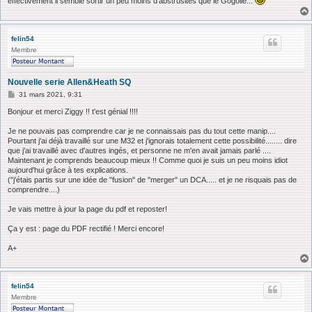
effectivement il semble sortir un peu moins d'abstrusités que le Gogolle...
felin54
Membre
Nouvelle serie Allen&Heath SQ
M
31 mars 2021, 9:31
e
s
Bonjour et merci Ziggy !! t'est génial !!!!
s
a
Je ne pouvais pas comprendre car je ne connaissais pas du tout cette manip....
g
Pourtant j'ai déjà travaillé sur une M32 et j'ignorais totalement cette possibilité........ dire
e
que j'ai travaillé avec d'autres ingés, et personne ne m'en avait jamais parlé ....
Maintenant je comprends beaucoup mieux !! Comme quoi je suis un peu moins idiot
aujourd'hui grâce à tes explications.
("j'étais partis sur une idée de "fusion" de "merger" un DCA..... et je ne risquais pas de
comprendre....)
Je vais mettre à jour la page du pdf et reposter!
Ça y est : page du PDF rectifié ! Merci encore!
A+
felin54
Membre