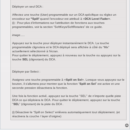
Déployer un seul DCA :
Affectez une touche (User) programmable sur un DCA spécifique ou réglez un
encodeur sur
"Spill'
quand l’encodeur est attribué à «
DCA Level Fader
».
(i) : Pour plus d'informations sur l'attribution de fonctions aux touches
programmables, voir la section “SoftKeys/SoftRotaries” de ce guide.
image…..
Appuyez sur la touche pour déployer instantanément le DCA. La touche
programmable clignotera et le DCA déployé sera affichée à côté du “Mix”
actuellement sélectionné à l'écran.
Pour quitter le déploiement, appuyez à nouveau sur la touche ou appuyez sur la
touche
SEL
(clignotant) du DCA.
Déployer par Select :
Assignez une touche programmable à «
Spill on Sel
». Lorsque vous appuyez sur le
bouton, il s'allumera pour montrer que la fonction “
Spill on Sel
” est active et une
seconde pression désactivera la fonction.
Une fois la fonction activé, appuyez sur la touche "SEL" de n'importe quelle piste
DCA ce qui déploiera le DCA. Pour quitter le déploiement, appuyez sur la touche
"
SEL
" (clignotant) de la piste du DCA .
(i) Désactiver le “Spill on Select” enlèvera automatiquement tout déploiement. (et
réactivera la couche / layer d’origine)