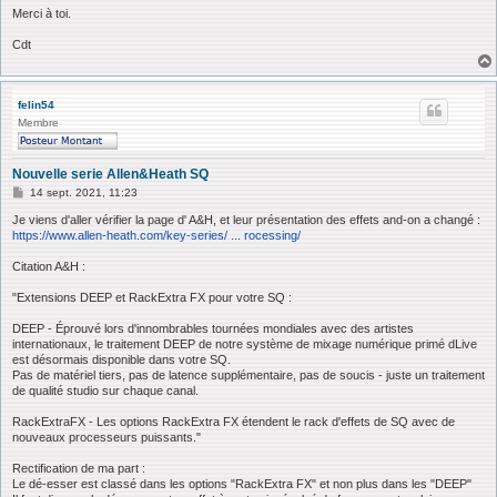
Merci à toi.
Cdt
felin54
Membre
Nouvelle serie Allen&Heath SQ
M
14 sept. 2021, 11:23
e
s
Je viens d'aller vérifier la page d' A&H, et leur présentation des effets and-on a changé :
s
https://www.allen-heath.com/key-series/ ... rocessing/
a
g
Citation A&H :
e
"Extensions DEEP et RackExtra FX pour votre SQ :
DEEP - Éprouvé lors d'innombrables tournées mondiales avec des artistes
internationaux, le traitement DEEP de notre système de mixage numérique primé dLive
est désormais disponible dans votre SQ.
Pas de matériel tiers, pas de latence supplémentaire, pas de soucis - juste un traitement
de qualité studio sur chaque canal.
RackExtraFX - Les options RackExtra FX étendent le rack d'effets de SQ avec de
nouveaux processeurs puissants."
Rectification de ma part :
Le dé-esser est classé dans les options "RackExtra FX" et non plus dans les "DEEP"