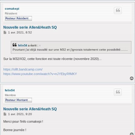
comakepi
Résident
Nouvelle serie Allen&Heath SQ
M
1 avr. 2021, 8:52
e
s
s
felin54
a écrit :
↑
a
Pourtant j'ai déjà travaillé sur une M32 et j'ignorais totalement cette possibilité........
g
e
Sur la M32/X32, cette fonction est toute récente (novembre 2020)...
https://slift.bandcamp.com/
https://www.youtube.com/watch?v=nJYEbyRfMKY
felin54
Membre
Nouvelle serie Allen&Heath SQ
M
1 avr. 2021, 9:20
e
s
Merci pour l'info comakepi !
s
a
Bonne journée !
g