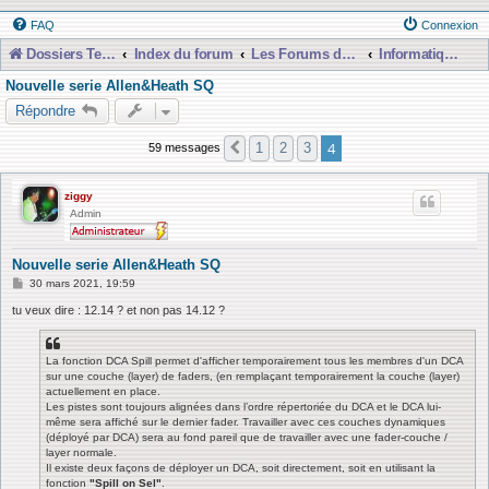
FAQ
Connexion
Dossiers Techniques
Index du forum
Les Forums de Discussions
Informatique, Consoles Numériques et MAO
Nouvelle serie Allen&Heath SQ
Répondre
4
1
2
3
59 messages
Précédente
ziggy
Admin
Nouvelle serie Allen&Heath SQ
M
30 mars 2021, 19:59
e
s
tu veux dire : 12.14 ? et non pas 14.12 ?
s
a
g
La fonction DCA Spill permet d'afficher temporairement tous les membres d'un DCA
e
sur une couche (layer) de faders, (en remplaçant temporairement la couche (layer)
actuellement en place.
Les pistes sont toujours alignées dans l’ordre répertoriée du DCA et le DCA lui-
même sera affiché sur le dernier fader. Travailler avec ces couches dynamiques
(déployé par DCA) sera au fond pareil que de travailler avec une fader-couche /
layer normale.
Il existe deux façons de déployer un DCA, soit directement, soit en utilisant la
fonction
"Spill on Sel"
.