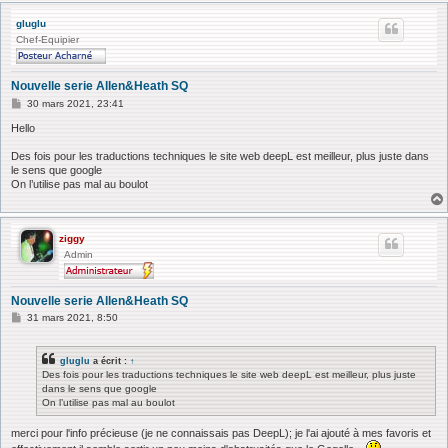
gluglu
Chef-Equipier
Nouvelle serie Allen&Heath SQ
M
30 mars 2021, 23:41
e
s
Hello
s
a
Des fois pour les traductions techniques le site web deepL est meilleur, plus juste dans
g
le sens que google
e
On l’utilise pas mal au boulot
ziggy
Admin
Nouvelle serie Allen&Heath SQ
M
31 mars 2021, 8:50
e
s
s
gluglu
a écrit :
↑
a
Des fois pour les traductions techniques le site web deepL est meilleur, plus juste
g
dans le sens que google
e
On l’utilise pas mal au boulot
merci pour l'info précieuse (je ne connaissais pas DeepL); je l'ai ajouté à mes favoris et