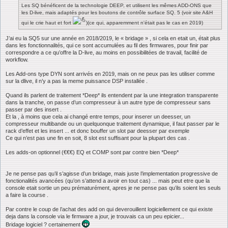
Les SQ bénéficent de la technologie DEEP, et utilisent les mêmes ADD-ONS que
les D-live, mais adaptés pour les boutons de contrôle surface SQ. 5 (voir site A&H
qui le crie haut et fort
)(ce qui, apparemment n'était pas le cas en 2019)
J’ai eu la SQ5 sur une année en 2018/2019, le « bridage » , si cela en etait un, était plus
dans les fonctionnalités, qui ce sont accumulées au fil des firmwares, pour finir par
correspondre a ce qu’offre la D-live, au moins en possibilitées de travail, facilité de
workflow.
Les Add-ons type DYN sont arrivés en 2019, mais on ne peux pas les utiliser comme
sur la dlive, il n’y a pas la meme puissance DSP installée .
Quand ils parlent de traitement *Deep* ils entendent par la une integration transparente
dans la tranche, on passe d’un compresseur à un autre type de compresseur sans
passer par des insert .
Et la , à moins que cela ai changé entre temps, pour inserer un deesser, un
compresseur multibande ou un quelquonque traitement dynamique, il faut passer par le
rack d’effet et les insert ... et donc bouffer un slot par deesser par exemple
Ce qui n’est pas une fin en soit, 8 slot est suffisant pour la plupart des cas .
Les adds-on optionnel (€€€) EQ et COMP sont par contre bien *Deep*
Je ne pense pas qu’il s’agisse d’un bridage, mais juste l’implementation progressive de
fonctionalités avancées (qu’on s’attend a avoir en tout cas) ... mais peut etre que la
console etait sortie un peu prématurément, apres je ne pense pas qu’ils soient les seuls
a faire la course .
Par contre le coup de l’achat des add on qui deverouillent logiciellement ce qui existe
deja dans la console via le firmware a jour, je trouvais ca un peu epicier...
Bridage logiciel ? certainement