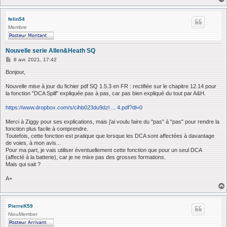
e
felin54
Membre
Nouvelle serie Allen&Heath SQ
M
8 avr. 2021, 17:42
e
s
Bonjour,
s
a
Nouvelle mise à jour du fichier pdf SQ 1.5.3 en FR : rectifiée sur le chapitre 12.14 pour
g
la fonction "DCA Spill" expliquée pas à pas, car pas bien expliqué du tout par A&H.
e
https://www.dropbox.com/s/cihb023du9dzl ... 4.pdf?dl=0
Merci à Ziggy pour ses explications, mais j'ai voulu faire du "pas" à "pas" pour rendre la
fonction plus facile à comprendre.
Toutefois, cette fonction est pratique que lorsque les DCA sont affectées à davantage
de voies, à mon avis...
Pour ma part, je vais utiliser éventuellement cette fonction que pour un seul DCA
(affecté à la batterie), car je ne mixe pas des grosses formations.
Mais qui sait ?
A+
PierreK59
NiouMember