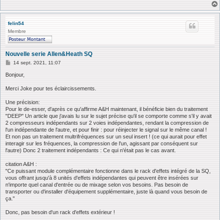
felin54
Membre
Nouvelle serie Allen&Heath SQ
M
14 sept. 2021, 11:07
e
s
Bonjour,
s
a
Merci Joke pour tes éclaircissements.
g
e
Une précision:
Pour le de-esser, d'après ce qu'affirme A&H maintenant, il bénéficie bien du traitement
"DEEP" Un article que j'avais lu sur le sujet précise qu'il se comporte comme s'il y avait
2 compresseurs indépendants sur 2 voies indépendantes, rendant la compression de
l'un indépendante de l'autre, et pour finir : pour réinjecter le signal sur le même canal !
Et non pas un traitement multrifréquences sur un seul insert ! (ce qui aurait pour effet
interagir sur les fréquences, la compression de l'un, agissant par conséquent sur
l'autre) Donc 2 traitement indépendants : Ce qui n'était pas le cas avant.
citation A&H :
"Ce puissant module complémentaire fonctionne dans le rack d'effets intégré de la SQ,
vous offrant jusqu'à 8 unités d'effets indépendantes qui peuvent être insérées sur
n'importe quel canal d'entrée ou de mixage selon vos besoins. Pas besoin de
transporter ou d'installer d'équipement supplémentaire, juste là quand vous besoin de
ça."
Donc, pas besoin d'un rack d'effets extérieur !