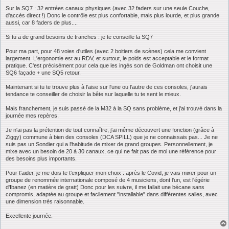
Sur la SQ7 : 32 entrées canaux physiques (avec 32 faders sur une seule Couche,
d'accès direct !) Donc le contrôle est plus confortable, mais plus lourde, et plus grande
aussi, car 8 faders de plus....
Si tu a de grand besoins de tranches : je te conseille la SQ7
Pour ma part, pour 48 voies d'utiles (avec 2 boitiers de scènes) cela me convient
largement. L'ergonomie est au RDV, et surtout, le poids est acceptable et le format
pratique. C'est précisément pour cela que les ingés son de Goldman ont choisit une
SQ6 façade + une SQ5 retour.
Maintenant si tu te trouve plus à l'aise sur l'une ou l'autre de ces consoles, j'aurais
tendance te conseiller de choisir la bête sur laquelle tu te sent le mieux.
Mais franchement, je suis passé de la M32 à la SQ sans problème, et j'ai trouvé dans la
journée mes repères.
Je n'ai pas la prétention de tout connaître, j'ai même découvert une fonction (grâce à
Ziggy) commune à bien des consoles (DCA SPILL) que je ne connaissais pas... Je ne
suis pas un Sondier qui a l'habitude de mixer de grand groupes. Personnellement, je
mixe avec un besoin de 20 à 30 canaux, ce qui ne fait pas de moi une référence pour
des besoins plus importants.
Pour t'aider, je me dois te t'expliquer mon choix : après le Covid, je vais mixer pour un
groupe de renommée internationale composé de 4 musiciens, dont l'un, est l'égérie
d'Ibanez (en matière de gratt) Donc pour les suivre, il me fallait une bécane sans
compromis, adaptée au groupe et facilement "installable" dans différentes salles, avec
une dimension très raisonnable.
Excellente journée.