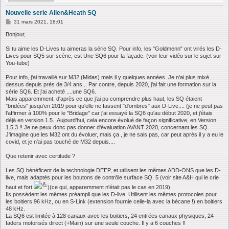
Nouvelle serie Allen&Heath SQ
M
31 mars 2021, 18:01
e
s
Bonjour,
s
a
Si tu aime les D-Lives tu aimeras la série SQ. Pour info, les "Goldmenn" ont virés les D-
g
Lives pour SQ5 sur scène, est Une SQ6 pour la façade. (voir leur vidéo sur le sujet sur
e
You-tube)
Pour info, j'ai travaillé sur M32 (Midas) mais il y quelques années. Je n'ai plus mixé
dessus depuis près de 3/4 ans... Par contre, depuis 2020, j'ai fait une formation sur la
série SQ6. Et j'ai acheté ....une SQ6.
Mais apparemment, d'après ce que j'ai pu comprendre plus haut, les SQ étaient
"bridées" jusqu'en 2019 pour qu'elle ne fassent "d'ombres" aux D-Live.... (je ne peut pas
l'affirmer à 100% pour le "Bridage" car j'ai essayé la SQ6 qu'au début 2020, et j'étais
déjà en version 1.5.. Aujourd'hui, cela encore évolué de façon significative, en Version
1.5.3 !! Je ne peux donc pas donner d'évaluation AVANT 2020, concernant les SQ.
J'imagine que les M32 ont du évoluer, mais ça , je ne sais pas, car peut après il y a eu le
covid, et je n'ai pas touché de M32 depuis....
Que retenir avec certitude ?
Les SQ bénéficent de la technologie DEEP, et utilisent les mêmes ADD-ONS que les D-
live, mais adaptés pour les boutons de contrôle surface SQ. 5 (voir site A&H qui le crie
haut et fort
)(ce qui, apparemment n'était pas le cas en 2019)
Ils possèdent les mêmes préampli que les D-live. Utilisent les mêmes protocoles pour
les boitiers 96 kHz, ou en S-Link (extension fournie celle-la avec la bécane !) en boitiers
48 kHz.
La SQ6 est limitée à 128 canaux avec les boitiers, 24 entrées canaux physiques, 24
faders motorisés direct (+Main) sur une seule couche. Il y a 6 couches !!