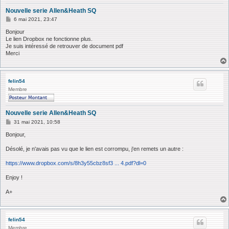
Nouvelle serie Allen&Heath SQ
M
6 mai 2021, 23:47
e
s
Bonjour
s
Le lien Dropbox ne fonctionne plus.
a
Je suis intéressé de retrouver de document pdf
g
Merci
e
felin54
Membre
Nouvelle serie Allen&Heath SQ
M
31 mai 2021, 10:58
e
s
Bonjour,
s
a
Désolé, je n'avais pas vu que le lien est corrompu, j'en remets un autre :
g
e
https://www.dropbox.com/s/8h3y55cbz8sf3 ... 4.pdf?dl=0
Enjoy !
A+
felin54
Membre