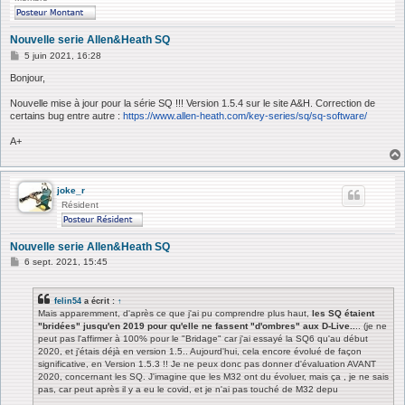
Nouvelle serie Allen&Heath SQ
M
5 juin 2021, 16:28
e
s
Bonjour,
s
a
Nouvelle mise à jour pour la série SQ !!! Version 1.5.4 sur le site A&H. Correction de
g
certains bug entre autre :
https://www.allen-heath.com/key-series/sq/sq-software/
e
A+
joke_r
Résident
Nouvelle serie Allen&Heath SQ
M
6 sept. 2021, 15:45
e
s
s
felin54
a écrit :
↑
a
Mais apparemment, d'après ce que j'ai pu comprendre plus haut,
les SQ étaient
g
"bridées" jusqu'en 2019 pour qu'elle ne fassent "d'ombres" aux D-Live..
.. (je ne
e
peut pas l'affirmer à 100% pour le "Bridage" car j'ai essayé la SQ6 qu'au début
2020, et j'étais déjà en version 1.5.. Aujourd'hui, cela encore évolué de façon
significative, en Version 1.5.3 !! Je ne peux donc pas donner d'évaluation AVANT
2020, concernant les SQ. J'imagine que les M32 ont du évoluer, mais ça , je ne sais
pas, car peut après il y a eu le covid, et je n'ai pas touché de M32 depu