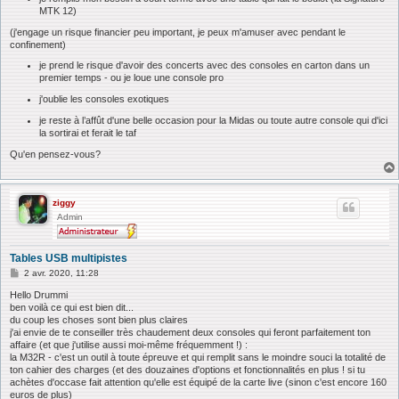
MTK 12)
(j'engage un risque financier peu important, je peux m'amuser avec pendant le
confinement)
je prend le risque d'avoir des concerts avec des consoles en carton dans un
premier temps - ou je loue une console pro
j'oublie les consoles exotiques
je reste à l’affût d'une belle occasion pour la Midas ou toute autre console qui d'ici
la sortirai et ferait le taf
Qu'en pensez-vous?
ziggy
Admin
Tables USB multipistes
M
2 avr. 2020, 11:28
e
s
Hello Drummi
s
ben voilà ce qui est bien dit...
a
du coup les choses sont bien plus claires
g
j'ai envie de te conseiller très chaudement deux consoles qui feront parfaitement ton
e
affaire (et que j'utilise aussi moi-même fréquemment !) :
la M32R - c'est un outil à toute épreuve et qui remplit sans le moindre souci la totalité de
ton cahier des charges (et des douzaines d'options et fonctionnalités en plus ! si tu
achètes d'occase fait attention qu'elle est équipé de la carte live (sinon c'est encore 160
euros de plus)