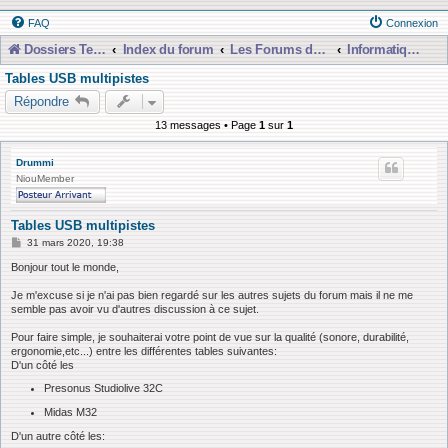
FAQ
Connexion
Dossiers Techniques
Index du forum
Les Forums de Discussions
Informatique, Consoles Numériques et MAO
Tables USB multipistes
Répondre
13 messages • Page
1
sur
1
Drummi
NiouMember
Tables USB multipistes
M
31 mars 2020, 19:38
e
s
Bonjour tout le monde,
s
a
Je m'excuse si je n'ai pas bien regardé sur les autres sujets du forum mais il ne me
g
semble pas avoir vu d'autres discussion à ce sujet.
e
Pour faire simple, je souhaiterai votre point de vue sur la qualité (sonore, durabilité,
ergonomie,etc...) entre les différentes tables suivantes:
D'un côté les
Presonus Studiolive 32C
Midas M32
D'un autre côté les: