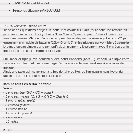
TASCAM Model 16 ou 24
Presonus Studiolive AR16C USB
**3615 vismavis : mode on ***
Je pose ces questions car je suis batteur et vivant sur Paris j'ai acheté une batterie en
peau mesh ainsi que des cymbales "Low Volume" pour ne pas m'attirer la foudre de
tous mes voisins. Afin de m'amuser un peu plus et de pouvoir m'enregistrer sur PC j'ai
également un module de batterie (2Box Drumit 3) et les triggers qui vont bien. Jusque la,
je pense qu'une simple carte son suffirait amplement... idéalement avec 5 entrées car le
module à 5 sorties + 1 micro pour la voix...
Oui, mais lorsque je fais également des petits concerts (bars,...): et donc la simple carte
son ne suffit plus... et c'est dommage d'avoir une carte son 5 entrées + une table de
mixage...
Ainsi, une table qui me permet à la fois de faire du live, de l'enregistrement live et du
studio serait tout de même plus judicieux...
mes besoins en terme de table
Voies:
- 3 entrées line (GC + CC + Toms)
- 3 entrées micros (OH G + OH D + Charley)
- 1 entrée micro (voix)
- 2 entrées guitare
- 1 entrée basse
- 1 entrée keyboard
- 2 entrée voix
= 13 voies
Effets: