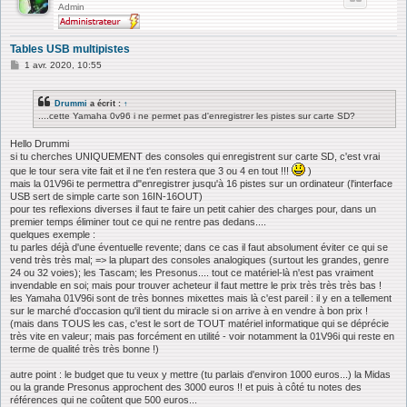
Admin
Tables USB multipistes
M
1 avr. 2020, 10:55
e
s
s
Drummi
a écrit :
↑
a
....cette Yamaha 0v96 i ne permet pas d'enregistrer les pistes sur carte SD?
g
e
Hello Drummi
si tu cherches UNIQUEMENT des consoles qui enregistrent sur carte SD, c'est vrai
que le tour sera vite fait et il ne t'en restera que 3 ou 4 en tout !!!
)
mais la 01V96i te permettra d"enregistrer jusqu'à 16 pistes sur un ordinateur (l'interface
USB sert de simple carte son 16IN-16OUT)
pour tes reflexions diverses il faut te faire un petit cahier des charges pour, dans un
premier temps éliminer tout ce qui ne rentre pas dedans....
quelques exemple :
tu parles déjà d'une éventuelle revente; dans ce cas il faut absolument éviter ce qui se
vend très très mal; => la plupart des consoles analogiques (surtout les grandes, genre
24 ou 32 voies); les Tascam; les Presonus.... tout ce matériel-là n'est pas vraiment
invendable en soi; mais pour trouver acheteur il faut mettre le prix très très très bas !
les Yamaha 01V96i sont de très bonnes mixettes mais là c'est pareil : il y en a tellement
sur le marché d'occasion qu'il tient du miracle si on arrive à en vendre à bon prix !
(mais dans TOUS les cas, c'est le sort de TOUT matériel informatique qui se déprécie
très vite en valeur; mais pas forcément en utilité - voir notamment la 01V96i qui reste en
terme de qualité très très bonne !)
autre point : le budget que tu veux y mettre (tu parlais d'environ 1000 euros...) la Midas
ou la grande Presonus approchent des 3000 euros !! et puis à côté tu notes des
références qui ne coûtent que 500 euros...