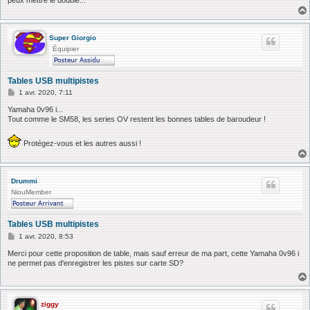
Super Giorgio
Équipier
Tables USB multipistes
M
1 avr. 2020, 7:11
e
s
Yamaha 0v96 i...
s
Tout comme le SM58, les series OV restent les bonnes tables de baroudeur !
a
g
e
Protégez-vous et les autres aussi !
Drummi
NiouMember
Tables USB multipistes
M
1 avr. 2020, 8:53
e
s
Merci pour cette proposition de table, mais sauf erreur de ma part, cette Yamaha 0v96 i
s
ne permet pas d'enregistrer les pistes sur carte SD?
a
g
e
ziggy