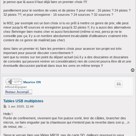
je pense que là aussi il faut déjà faire un premier choix !!!!
pareillement pour le nombre de voies et de pistes !! pour mixer : 16 pistes ? 24 pistes ?
32 pistes ??; et pour enregistrer : 16 sources ? 24 sources ? 32 sources ?
la M32, par exemple est un bon choix si tu es prêt à mettre ce genre de prix; elle peut
mixer jusqu'à 48 sources et enregistrer jusqu'à 32 pistes !!; il y a aussi des alternatives
chez Behringer bien moins cher et aussi fonctionnel (même si moi, perso je ne te
conseille pas ça; il y a un nombre absolument incalculable d'utilisateurs vraiment très
content de ce genre de matériel pas cher)
donc faire un premier tri; faire les premiers choix pour avancer ton projet est très
important pour pouvoir discuter concrètement !!
tant que tu restes sur ton point du départ actuel (où il y a des douzaines et douzaines
de consoles qui peuvent rentrer en considération) rien de concret pourra être dit et une
éventuelle discussion partirait dans tous les sens en même temps !!
Maurice ON
Affond-Equipier
Tables USB multipistes
M
1 avr. 2020, 11:44
e
s
Hello !
s
Purée de confinement, vivement que l'on puisse sortir, tirer de câbles, brancher des
a
micros, se faire engueler par la chianteuse qui n'entend pas la reverbe dans son p....n
g
de retour, etc ...
e
Sinon je verrais bien une Midas MR18, pas de carte SD, dailleurs pourquoi tu veux