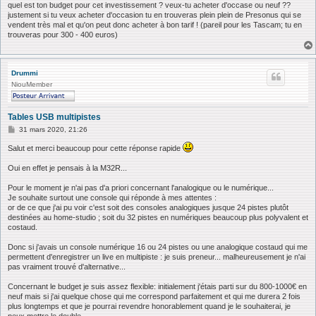
quel est ton budget pour cet investissement ? veux-tu acheter d'occase ou neuf ??
justement si tu veux acheter d'occasion tu en trouveras plein plein de Presonus qui se
vendent très mal et qu'on peut donc acheter à bon tarif ! (pareil pour les Tascam; tu en
trouveras pour 300 - 400 euros)
Drummi
NiouMember
Tables USB multipistes
M
31 mars 2020, 21:26
e
s
Salut et merci beaucoup pour cette réponse rapide
s
a
Oui en effet je pensais à la M32R...
g
e
Pour le moment je n'ai pas d'a priori concernant l'analogique ou le numérique...
Je souhaite surtout une console qui réponde à mes attentes :
or de ce que j'ai pu voir c'est soit des consoles analogiques jusque 24 pistes plutôt
destinées au home-studio ; soit du 32 pistes en numériques beaucoup plus polyvalent et
costaud.
Donc si j'avais un console numérique 16 ou 24 pistes ou une analogique costaud qui me
permettent d'enregistrer un live en multipiste : je suis preneur... malheureusement je n'ai
pas vraiment trouvé d'alternative...
Concernant le budget je suis assez flexible: initialement j'étais parti sur du 800-1000€ en
neuf mais si j'ai quelque chose qui me correspond parfaitement et qui me durera 2 fois
plus longtemps et que je pourrai revendre honorablement quand je le souhaiterai, je
peux mettre le double...