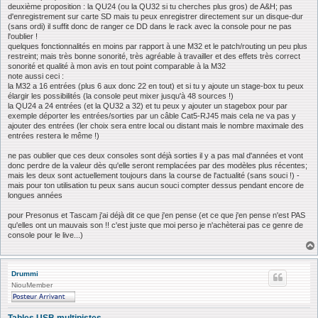
deuxième proposition : la QU24 (ou la QU32 si tu cherches plus gros) de A&H; pas
d'enregistrement sur carte SD mais tu peux enregistrer directement sur un disque-dur
(sans ordi) il suffit donc de ranger ce DD dans le rack avec la console pour ne pas
l'oublier !
quelques fonctionnalités en moins par rapport à une M32 et le patch/routing un peu plus
restreint; mais très bonne sonorité, très agréable à travailler et des effets très correct
sonorité et qualité à mon avis en tout point comparable à la M32
note aussi ceci :
la M32 a 16 entrées (plus 6 aux donc 22 en tout) et si tu y ajoute un stage-box tu peux
élargir les possibilités (la console peut mixer jusqu'à 48 sources !)
la QU24 a 24 entrées (et la QU32 a 32) et tu peux y ajouter un stagebox pour par
exemple déporter les entrées/sorties par un câble Cat5-RJ45 mais cela ne va pas y
ajouter des entrées (ler choix sera entre local ou distant mais le nombre maximale des
entrées restera le même !)
ne pas oublier que ces deux consoles sont déjà sorties il y a pas mal d'années et vont
donc perdre de la valeur dès qu'elle seront remplacées par des modèles plus récentes;
mais les deux sont actuellement toujours dans la course de l'actualité (sans souci !) -
mais pour ton utilisation tu peux sans aucun souci compter dessus pendant encore de
longues années
pour Presonus et Tascam j'ai déjà dit ce que j'en pense (et ce que j'en pense n'est PAS
qu'elles ont un mauvais son !! c'est juste que moi perso je n'achèterai pas ce genre de
console pour le live...)
Drummi
NiouMember