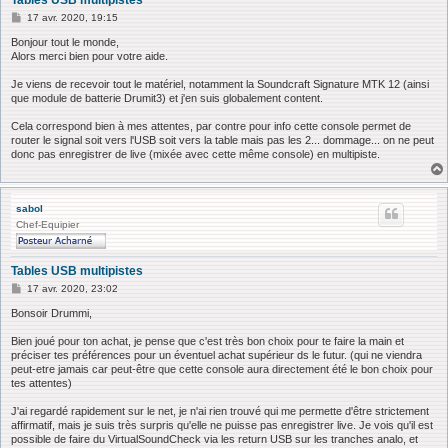
Tables USB multipistes
M
17 avr. 2020, 19:15
e
s
Bonjour tout le monde,
s
Alors merci bien pour votre aide.
a
g
Je viens de recevoir tout le matériel, notamment la Soundcraft Signature MTK 12 (ainsi
e
que module de batterie Drumit3) et j'en suis globalement content.
Cela correspond bien à mes attentes, par contre pour info cette console permet de
router le signal soit vers l'USB soit vers la table mais pas les 2... dommage... on ne peut
donc pas enregistrer de live (mixée avec cette même console) en multipiste.
sabol
Chef-Equipier
Tables USB multipistes
M
17 avr. 2020, 23:02
e
s
Bonsoir Drummi,
s
a
Bien joué pour ton achat, je pense que c'est très bon choix pour te faire la main et
g
préciser tes préférences pour un éventuel achat supérieur ds le futur. (qui ne viendra
e
peut-etre jamais car peut-être que cette console aura directement été le bon choix pour
tes attentes)
J'ai regardé rapidement sur le net, je n'ai rien trouvé qui me permette d'être strictement
affirmatif, mais je suis très surpris qu'elle ne puisse pas enregistrer live. Je vois qu'il est
possible de faire du VirtualSoundCheck via les return USB sur les tranches analo, et