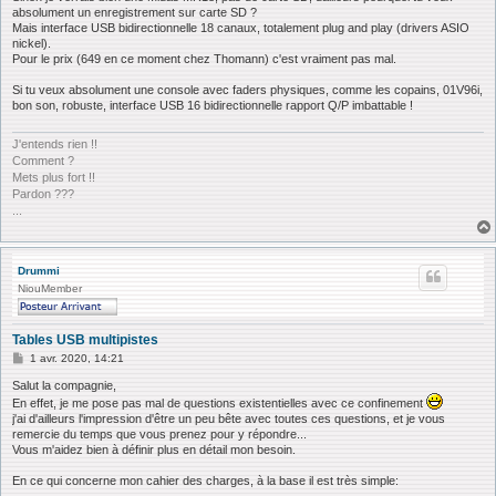
absolument un enregistrement sur carte SD ?
Mais interface USB bidirectionnelle 18 canaux, totalement plug and play (drivers ASIO
nickel).
Pour le prix (649 en ce moment chez Thomann) c'est vraiment pas mal.
Si tu veux absolument une console avec faders physiques, comme les copains, 01V96i,
bon son, robuste, interface USB 16 bidirectionnelle rapport Q/P imbattable !
J'entends rien !!
Comment ?
Mets plus fort !!
Pardon ???
...
Drummi
NiouMember
Tables USB multipistes
M
1 avr. 2020, 14:21
e
s
Salut la compagnie,
s
En effet, je me pose pas mal de questions existentielles avec ce confinement
a
j'ai d'ailleurs l'impression d'être un peu bête avec toutes ces questions, et je vous
g
remercie du temps que vous prenez pour y répondre...
e
Vous m'aidez bien à définir plus en détail mon besoin.
En ce qui concerne mon cahier des charges, à la base il est très simple: