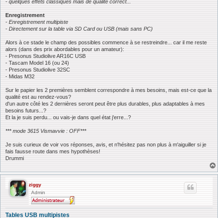
- quelques effets classiques mais de qualité correct...
Enregistrement
- Enregistrement multipiste
- Directement sur la table via SD Card ou USB (mais sans PC)
Alors à ce stade le champ des possibles commence à se restreindre... car il me reste
alors (dans des prix abordables pour un amateur):
- Presonus Studiolive AR16C USB
- Tascam Model 16 (ou 24)
- Presonus Studiolive 32SC
- Midas M32
Sur le papier les 2 premières semblent correspondre à mes besoins, mais est-ce que la
qualité est au rendez-vous?
d'un autre côté les 2 dernières seront peut être plus durables, plus adaptables à mes
besoins futurs...?
Et la je suis perdu... ou vais-je dans quel état j'erre...?
*** mode 3615 Vismavvie : OFF***
Je suis curieux de voir vos réponses, avis, et n'hésitez pas non plus à m'aiguiller si je
fais fausse route dans mes hypothèses!
Drummi
ziggy
Admin
Tables USB multipistes