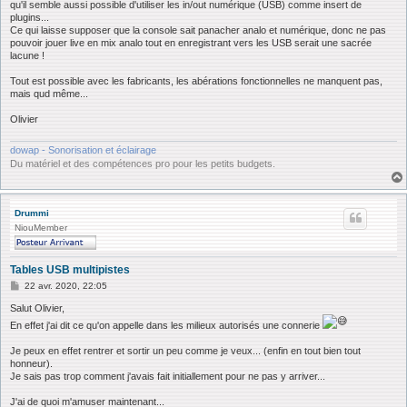
qu'il semble aussi possible d'utiliser les in/out numérique (USB) comme insert de
plugins...
Ce qui laisse supposer que la console sait panacher analo et numérique, donc ne pas
pouvoir jouer live en mix analo tout en enregistrant vers les USB serait une sacrée
lacune !
Tout est possible avec les fabricants, les abérations fonctionnelles ne manquent pas,
mais qud même...
Olivier
dowap - Sonorisation et éclairage
Du matériel et des compétences pro pour les petits budgets.
Drummi
NiouMember
Tables USB multipistes
M
22 avr. 2020, 22:05
e
s
Salut Olivier,
s
En effet j'ai dit ce qu'on appelle dans les milieux autorisés une connerie
a
g
Je peux en effet rentrer et sortir un peu comme je veux... (enfin en tout bien tout
e
honneur).
Je sais pas trop comment j'avais fait initiallement pour ne pas y arriver...
J'ai de quoi m'amuser maintenant...