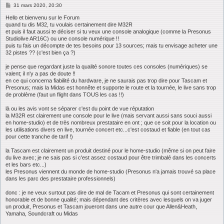
M
31 mars 2020, 20:30
e
s
Hello et bienvenu sur le Forum
s
quand tu dis M32, tu voulais certainement dire M32R
a
et puis il faut aussi te déciser si tu veux une console analogique (comme la Presonus
g
Studiolive AR16C) ou une console numérique !!
e
puis tu fais un décompte de tes besoins pour 13 sources; mais tu envisage acheter une
32 pistes ?? (c'est bien ça ?)
je pense que regardant juste la qualité sonore toutes ces consoles (numériques) se
valent; il n'y a pas de doute !!
en ce qui concerna fiabilité du hardware, je ne saurais pas trop dire pour Tascam et
Presonus; mais la Midas est honnête et supporte le route et la tournée, le live sans trop
de problème (faut un flight dans TOUS les cas !!)
là ou les avis vont se séparer c'est du point de vue réputation
la M32R est clairement une console pour le live (mais servant aussi sans souci aussi
en home-studio) et de très nombreux prestataire en ont ; que ce soit pour la location ou
les utilisations divers en live, tournée concert etc...c'est costaud et fiable (en tout cas
pour cette tranche de tarif !)
la Tascam est clairement un produit destiné pour le home-studio (même si on peut faire
du live avec; je ne sais pas si c'est assez costaud pour être trimbalé dans les concerts
et les bars etc...)
les Presonus viennent du monde de home-studio (Presonus n'a jamais trouvé sa place
dans les parc des prestataire professionnels)
donc : je ne veux surtout pas dire de mal de Tacam et Presonus qui sont certainement
honorable et de bonne qualité; mais dépendant des critères avec lesquels on va juger
un produit, Presonus et Tascam joueront dans une autre cour que Allen&Heath,
Yamaha, Soundcraft ou Midas