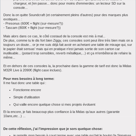
chargeur, et j'en passe... donc pour moins d'emmerdes: un lecteur SD sur la
console...
Donc la on quitte Soundcraft (et certainement pleins d'autres) pour des marques plus
exotiques... :
- Presonus (600€ + flight (sur-mesure?))
- Tascam (800€ + flight (sur-mesure?))
Mais alors dans ce cas, le côté costaud de la console est mis à mal...
De plus, comme tu le dis fort bien Ziggy, ces consoles sont peut être très bien mais on a
toujours un doute... or je me suis déjà fait avoir en achetant une table de mixage qui, sur
le papier était sensas' mais qui en pratique n'est jamais sortie de son carton car
inutilisable... (potard trop sensibles, reverb métallique,...) et ça m'embêterai de refaire la
même...
Et en dehors de ces consoles la, la prochaine dans la gamme de tarif est donc la Midas
M32R Live à 2090€ (flight case inclues).
Pour mes besoins à long terme:
Il me faut donc une table qui :
Fonctionne encore
Simple d'utilisation
Qui vaille encore quelque chose si mes projets évoluent
Et la encore, je fais beaucoup plus confiance à la Midas qu'aux autres (garantie
10ans,etc...) ...
De cette réflexion, j'ai l'impression que je sors quelque chose:
je remplis mon besoin à court terme avec une table qui fait le boulot (la Signature