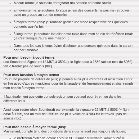
A court terme: je souhaite enregistrer ma batterie en home-studio
à moyen terme: je souhaite, lorsque je fais des concerts ne pas me retrouver
avec un groupe au son de crécelles
à moyen terme (bis): je souhaite garder une trace respectable des quelques
concerts que j'ai fait
à long terme: je souhaite installer cette table dans mon studio de répétition (mais
ça c'est lorsque j'aurai une maison...)
Dans tous les cas je veux éviter d'acheter une console qui reste dans le carton
car par utilisable
Pour mon besoin à court terme:
une Soundcraft Signature 12 MKT à 350€ (+ le flight case à 155€ soit un total de 505€)
fait le travail: pas de soucis (tbc)
Pour mes besoins à moyen terme:
Pour une poignée de dollars de plus; je pourrai avoir plus d'entrées et ainsi m'en servir
en live avec d'autres musiciens pour de la façade et de l'enregistrement et ainsi remplir
mon besoin à moyen terme...
Il faut également que cette console soit un peu costaud pour être mue dans les
différents lieux.
Ainsi, pour rester chez Soundcraft par exemple, la signature 22 MKT à 800€ (+ flight
case à 175€, soit un total de 975€ et une plus-value de 470€) fait le travail : pas de
soucis (tbc)
Pour mon besoin à moyen terme (bis):
Maintenant, compte tenu des conditions de live qui ne sont pas toujours idylliques:
je préférerai éviter de devoir sortir le PC, risquer qu'il plante, avoir oublié le