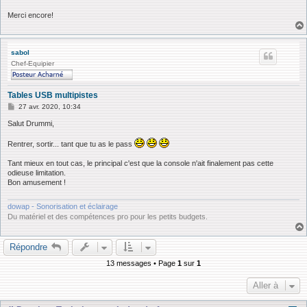
Merci encore!
sabol
Chef-Equipier
Tables USB multipistes
M
27 avr. 2020, 10:34
e
s
Salut Drummi,
s
a
Rentrer, sortir... tant que tu as le pass
g
e
Tant mieux en tout cas, le principal c'est que la console n'ait finalement pas cette
odieuse limitation.
Bon amusement !
dowap - Sonorisation et éclairage
Du matériel et des compétences pro pour les petits budgets.
Répondre
13 messages • Page
1
sur
1
Aller à