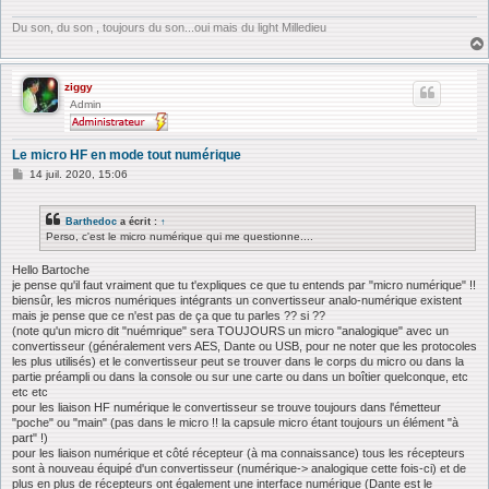
Du son, du son , toujours du son...oui mais du light Milledieu
ziggy
Admin
Le micro HF en mode tout numérique
M
14 juil. 2020, 15:06
e
s
s
Barthedoc
a écrit :
↑
a
Perso, c'est le micro numérique qui me questionne....
g
e
Hello Bartoche
je pense qu'il faut vraiment que tu t'expliques ce que tu entends par "micro numérique" !!
biensûr, les micros numériques intégrants un convertisseur analo-numérique existent
mais je pense que ce n'est pas de ça que tu parles ?? si ??
(note qu'un micro dit "nuémrique" sera TOUJOURS un micro "analogique" avec un
convertisseur (généralement vers AES, Dante ou USB, pour ne noter que les protocoles
les plus utilisés) et le convertisseur peut se trouver dans le corps du micro ou dans la
partie préampli ou dans la console ou sur une carte ou dans un boîtier quelconque, etc
etc etc
pour les liaison HF numérique le convertisseur se trouve toujours dans l'émetteur
"poche" ou "main" (pas dans le micro !! la capsule micro étant toujours un élément "à
part" !)
pour les liaison numérique et côté récepteur (à ma connaissance) tous les récepteurs
sont à nouveau équipé d'un convertisseur (numérique-> analogique cette fois-ci) et de
plus en plus de récepteurs ont également une interface numérique (Dante est le