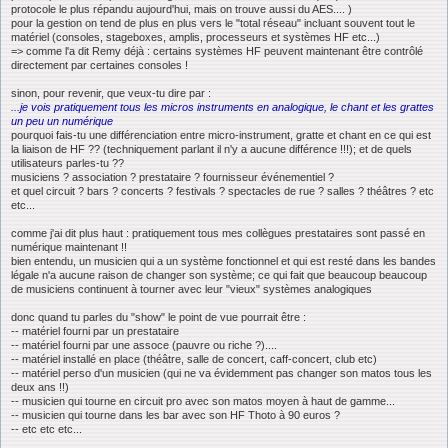
protocole le plus répandu aujourd'hui, mais on trouve aussi du AES.... )
pour la gestion on tend de plus en plus vers le "total réseau" incluant souvent tout le
matériel (consoles, stageboxes, amplis, processeurs et systèmes HF etc...)
=> comme l'a dit Remy déjà : certains systèmes HF peuvent maintenant être contrôlé
directement par certaines consoles !
sinon, pour revenir, que veux-tu dire par :
...je vois pratiquement tous les micros instruments en analogique, le chant et les grattes
un peu un numérique
pourquoi fais-tu une différenciation entre micro-instrument, gratte et chant en ce qui est
la liaison de HF ?? (techniquement parlant il n'y a aucune différence !!!); et de quels
utilisateurs parles-tu ??
musiciens ? association ? prestataire ? fournisseur événementiel ?
et quel circuit ? bars ? concerts ? festivals ? spectacles de rue ? salles ? théâtres ? etc
etc...
comme j'ai dit plus haut : pratiquement tous mes collègues prestataires sont passé en
numérique maintenant !!
bien entendu, un musicien qui a un système fonctionnel et qui est resté dans les bandes
légale n'a aucune raison de changer son système; ce qui fait que beaucoup beaucoup
de musiciens continuent à tourner avec leur "vieux" systèmes analogiques
donc quand tu parles du "show" le point de vue pourrait être :
-- matériel fourni par un prestataire
-- matériel fourni par une assoce (pauvre ou riche ?)....
-- matériel installé en place (théâtre, salle de concert, caff-concert, club etc)
-- matériel perso d'un musicien (qui ne va évidemment pas changer son matos tous les
deux ans !!)
-- musicien qui tourne en circuit pro avec son matos moyen à haut de gamme...
-- musicien qui tourne dans les bar avec son HF Thoto à 90 euros ?
-- etc etc etc...