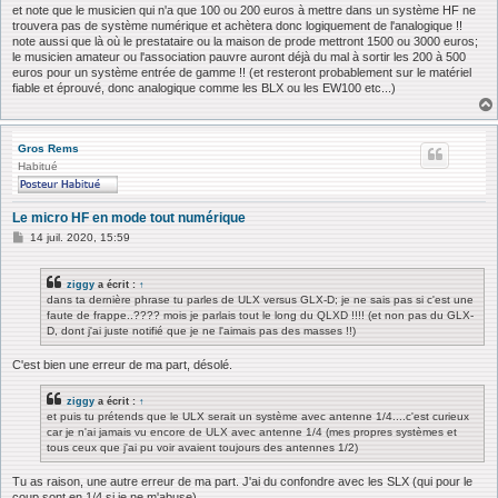
et note que le musicien qui n'a que 100 ou 200 euros à mettre dans un système HF ne
trouvera pas de système numérique et achètera donc logiquement de l'analogique !!
note aussi que là où le prestataire ou la maison de prode mettront 1500 ou 3000 euros;
le musicien amateur ou l'association pauvre auront déjà du mal à sortir les 200 à 500
euros pour un système entrée de gamme !! (et resteront probablement sur le matériel
fiable et éprouvé, donc analogique comme les BLX ou les EW100 etc...)
Gros Rems
Habitué
Le micro HF en mode tout numérique
M
14 juil. 2020, 15:59
e
s
s
ziggy
a écrit :
↑
a
dans ta dernière phrase tu parles de ULX versus GLX-D; je ne sais pas si c'est une
g
faute de frappe..???? mois je parlais tout le long du QLXD !!!! (et non pas du GLX-
e
D, dont j'ai juste notifié que je ne l'aimais pas des masses !!)
C'est bien une erreur de ma part, désolé.
ziggy
a écrit :
↑
et puis tu prétends que le ULX serait un système avec antenne 1/4....c'est curieux
car je n'ai jamais vu encore de ULX avec antenne 1/4 (mes propres systèmes et
tous ceux que j'ai pu voir avaient toujours des antennes 1/2)
Tu as raison, une autre erreur de ma part. J'ai du confondre avec les SLX (qui pour le
coup sont en 1/4 si je ne m'abuse).