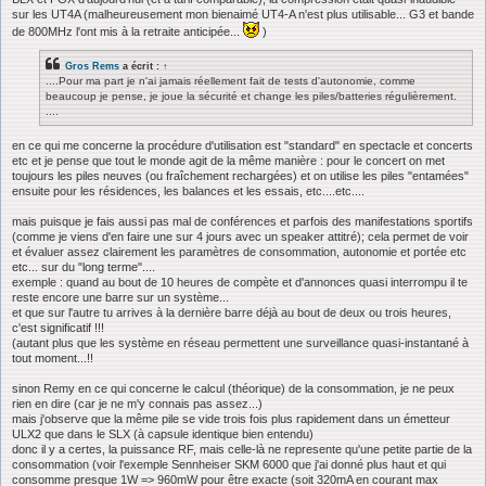
sur les UT4A (malheureusement mon bienaimé UT4-A n'est plus utilisable... G3 et bande
de 800MHz l'ont mis à la retraite anticipée...
)
Gros Rems
a écrit :
↑
....Pour ma part je n'ai jamais réellement fait de tests d'autonomie, comme
beaucoup je pense, je joue la sécurité et change les piles/batteries régulièrement.
....
en ce qui me concerne la procédure d'utilisation est "standard" en spectacle et concerts
etc et je pense que tout le monde agit de la même manière : pour le concert on met
toujours les piles neuves (ou fraîchement rechargées) et on utilise les piles "entamées"
ensuite pour les résidences, les balances et les essais, etc....etc....
mais puisque je fais aussi pas mal de conférences et parfois des manifestations sportifs
(comme je viens d'en faire une sur 4 jours avec un speaker attitré); cela permet de voir
et évaluer assez clairement les paramètres de consommation, autonomie et portée etc
etc... sur du "long terme"....
exemple : quand au bout de 10 heures de compète et d'annonces quasi interrompu il te
reste encore une barre sur un système...
et que sur l'autre tu arrives à la dernière barre déjà au bout de deux ou trois heures,
c'est significatif !!!
(autant plus que les système en réseau permettent une surveillance quasi-instantané à
tout moment...!!
sinon Remy en ce qui concerne le calcul (théorique) de la consommation, je ne peux
rien en dire (car je ne m'y connais pas assez...)
mais j'observe que la même pile se vide trois fois plus rapidement dans un émetteur
ULX2 que dans le SLX (à capsule identique bien entendu)
donc il y a certes, la puissance RF, mais celle-là ne represente qu'une petite partie de la
consommation (voir l'exemple Sennheiser SKM 6000 que j'ai donné plus haut et qui
consomme presque 1W => 960mW pour être exacte (soit 320mA en courant max