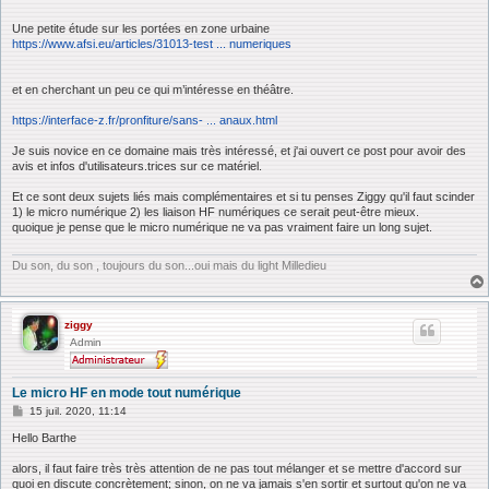
Une petite étude sur les portées en zone urbaine
https://www.afsi.eu/articles/31013-test ... numeriques
et en cherchant un peu ce qui m’intéresse en théâtre.
https://interface-z.fr/pronfiture/sans- ... anaux.html
Je suis novice en ce domaine mais très intéressé, et j'ai ouvert ce post pour avoir des
avis et infos d'utilisateurs.trices sur ce matériel.
Et ce sont deux sujets liés mais complémentaires et si tu penses Ziggy qu'il faut scinder
1) le micro numérique 2) les liaison HF numériques ce serait peut-être mieux.
quoique je pense que le micro numérique ne va pas vraiment faire un long sujet.
Du son, du son , toujours du son...oui mais du light Milledieu
ziggy
Admin
Le micro HF en mode tout numérique
M
15 juil. 2020, 11:14
e
s
Hello Barthe
s
a
alors, il faut faire très très attention de ne pas tout mélanger et se mettre d'accord sur
g
quoi en discute concrètement; sinon, on ne va jamais s'en sortir et surtout qu'on ne va
e