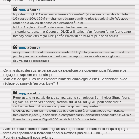
ziggy
a écrit :
↑
la portée du QLXD avec ses antennes "normales" (et qui sont aussi des lambda
1/2) est de 100, 120M en champs dégagé et même plus (et cela à 10mW); avec
l'antenne à 4M on dépasse ces distances à l'aise
le ULXD réglé à 30mW porte même plus loin encore
- expérience perso : le récepteur QLXD à l'intérieur d'un fourgon fermé (donc cage
faraday complète) reçoit une portée émetteur de 60M et plus sans soucis
ziggy
a écrit :
↑
moi personnellement et dans les bandes UHF j'ai toujours remarqué une meilleure
portée pour les systèmes numériques par rapport au modèles analogiques
équivalent et comparable
Comme dit au dessus, je pense que ca s'explique principalement par l'absence de
réglage de squelch en numérique.
Mais est-ce que tu as déjà comparé numérique/analogique chez Sennheiser (avec
réglage du squelch "au plus juste") ?
ziggy
a écrit :
↑
Remy quand tu parlais de tes comparaisons numériques Sennheiser-Shure (donc
Digital6000 chez Sennheiser), avais-tu du ULXD ou QLXD pour comparer ?
car bien entendu il faudrait comparer ce qui est comparable !!
le GLXD par exemple ne peut pas être comparé à un Digital6000 (comparaison
totalement injuste !) !! son frère à comparer chez Sennheiser serait plutôt le XSW !
l'homologue pour le Digital6000 serait le ULXD ou un Axient !!
Alors les seules comparaisons rigoureuses (contexte strictement identique) que j'ai
faites c'est pendant la formation et nous n'avions pas d'ULXD ou QLXD.
Pour être exhaustif nous avions :