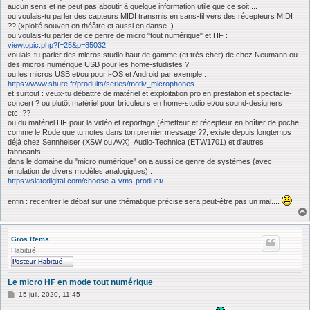
aucun sens et ne peut pas aboutir à quelque information utile que ce soit....
ou voulais-tu parler des capteurs MIDI transmis en sans-fil vers des récepteurs MIDI
?? (xploité souven en théâtre et aussi en danse !)
ou voulais-tu parler de ce genre de micro "tout numérique" et HF :
viewtopic.php?f=25&p=85032
voulais-tu parler des micros studio haut de gamme (et très cher) de chez Neumann ou
des micros numérique USB pour les home-studistes ?
ou les micros USB et/ou pour i-OS et Android par exemple :
https://www.shure.fr/produits/series/motiv_microphones
et surtout : veux-tu débattre de matériel et exploitation pro en prestation et spectacle-
concert ? ou plutôt matériel pour bricoleurs en home-studio et/ou sound-designers
etc..??
ou du matériel HF pour la vidéo et reportage (émetteur et récepteur en boîtier de poche
comme le Rode que tu notes dans ton premier message ??; existe depuis longtemps
déjà chez Sennheiser (XSW ou AVX), Audio-Technica (ETW1701) et d'autres
fabricants....
dans le domaine du "micro numérique" on a aussi ce genre de systèmes (avec
émulation de divers modèles analogiques) :
https://slatedigital.com/choose-a-vms-product/
enfin : recentrer le débat sur une thématique précise sera peut-être pas un mal....
Gros Rems
Habitué
Le micro HF en mode tout numérique
M
15 juil. 2020, 11:45
e