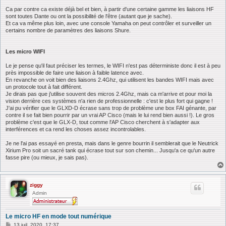
Ca par contre ca existe déjà bel et bien, à partir d'une certaine gamme les liaisons HF
sont toutes Dante ou ont la possibilité de l'être (autant que je sache).
Et ca va même plus loin, avec une console Yamaha on peut contrôler et surveiller un
certains nombre de paramètres des liaisons Shure.
Les micro WIFI
Le je pense qu'il faut préciser les termes, le WIFI n'est pas déterministe donc il est à peu
près impossible de faire une liaison à faible latence avec.
En revanche on voit bien des liaisons 2.4Ghz, qui utilisent les bandes WIFI mais avec
un protocole tout à fait différent.
Je dirais pas que j'utilise souvent des micros 2.4Ghz, mais ca m'arrive et pour moi la
vision derrière ces systèmes n'a rien de professionnelle : c'est le plus fort qui gagne !
J'ai pu vérifier que le GLXD-D écrase sans trop de problème une box FAI génante, par
contre il se fait bien pourrir par un vrai AP Cisco (mais le lui rend bien aussi !). Le gros
problème c'est que le GLX-D, tout comme l'AP Cisco cherchent à s'adapter aux
interférences et ca rend les choses assez incontrolables.
Je ne l'ai pas essayé en presta, mais dans le genre bourrin il semblerait que le Neutrick
Xirium Pro soit un sacré tank qui écrase tout sur son chemin... Jusqu'a ce qu'un autre
fasse pire (ou mieux, je sais pas).
ziggy
Admin
Le micro HF en mode tout numérique
M
13 juil. 2020, 17:37