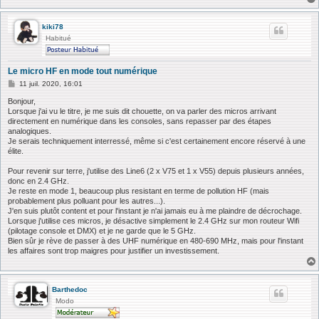
kiki78
Habitué
Le micro HF en mode tout numérique
M
11 juil. 2020, 16:01
e
s
Bonjour,
s
Lorsque j'ai vu le titre, je me suis dit chouette, on va parler des micros arrivant
a
directement en numérique dans les consoles, sans repasser par des étapes
g
analogiques.
e
Je serais techniquement interressé, même si c'est certainement encore réservé à une
élite.
Pour revenir sur terre, j'utilise des Line6 (2 x V75 et 1 x V55) depuis plusieurs années,
donc en 2.4 GHz.
Je reste en mode 1, beaucoup plus resistant en terme de pollution HF (mais
probablement plus polluant pour les autres...).
J'en suis plutôt content et pour l'instant je n'ai jamais eu à me plaindre de décrochage.
Lorsque j'utilise ces micros, je désactive simplement le 2.4 GHz sur mon routeur Wifi
(pilotage console et DMX) et je ne garde que le 5 GHz.
Bien sûr je rève de passer à des UHF numérique en 480-690 MHz, mais pour l'instant
les affaires sont trop maigres pour justifier un investissement.
Barthedoc
Modo