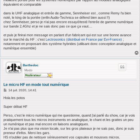
meilleure portée pour les systèmes numériques par rapport au modèles analogiques
équivalent et comparable
dans le UHF analogique et entrée de gamme, Sennheiser est , comme Remy l'a bien
noté, le king de la portée (enfin Audio-Technica se défend bien aussi !!)
chez Sennheiser, perso je n'ai pas encore essayé/testé l'entrée de gamme numérique
sur bande 2,4Ghz et je ne sais donc pas ce que ça vaut....
et puis je finirai mon message en parlant d'un fabricant qui est sur une bonne avance
sur le marché du HF : c'est
Lectrosonics (distribué en France par Evi-France)
;
notamment en proposant des système hybrides (utilisant donc conception analogique et
numérique ensemble)
Barthedoc
Modo
Le micro HF en mode tout numérique
M
14 juil. 2020, 14:41
e
s
Hola les potos
s
a
Super débat HF
g
e
Perso, c'est le micro numérique qui me questionne, quand j'ai parlé du show, car je vois
pratiquement tous les micros instruments en analogique, le chant et les grattes un peu
un numérique et pas mal encore en liaisons analogiques.
Je n'ai pas plus que ma vision locale, sur les gros plateaux je ne sais pas, donc je suis
preneur d'infos. Merci les gars.
HS n'oublier pas de nettoyer sérieusement vos capsules et mousses micros.