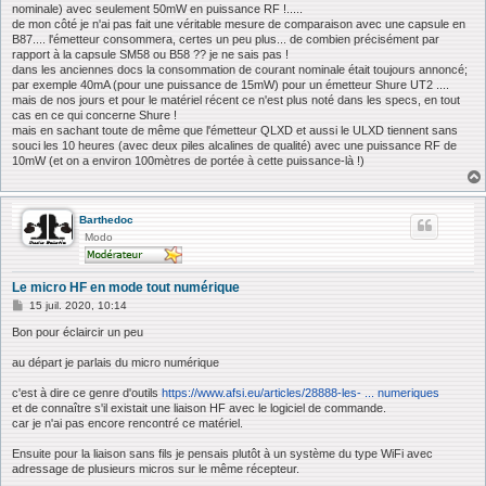
nominale) avec seulement 50mW en puissance RF !.....
de mon côté je n'ai pas fait une véritable mesure de comparaison avec une capsule en
B87.... l'émetteur consommera, certes un peu plus... de combien précisément par
rapport à la capsule SM58 ou B58 ?? je ne sais pas !
dans les anciennes docs la consommation de courant nominale était toujours annoncé;
par exemple 40mA (pour une puissance de 15mW) pour un émetteur Shure UT2 ....
mais de nos jours et pour le matériel récent ce n'est plus noté dans les specs, en tout
cas en ce qui concerne Shure !
mais en sachant toute de même que l'émetteur QLXD et aussi le ULXD tiennent sans
souci les 10 heures (avec deux piles alcalines de qualité) avec une puissance RF de
10mW (et on a environ 100mètres de portée à cette puissance-là !)
Barthedoc
Modo
Le micro HF en mode tout numérique
M
15 juil. 2020, 10:14
e
s
Bon pour éclaircir un peu
s
a
au départ je parlais du micro numérique
g
e
c'est à dire ce genre d'outils
https://www.afsi.eu/articles/28888-les- ... numeriques
et de connaître s'il existait une liaison HF avec le logiciel de commande.
car je n'ai pas encore rencontré ce matériel.
Ensuite pour la liaison sans fils je pensais plutôt à un système du type WiFi avec
adressage de plusieurs micros sur le même récepteur.