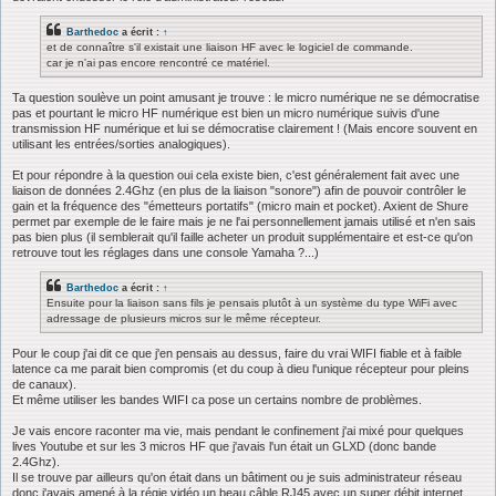
Barthedoc
a écrit :
↑
et de connaître s'il existait une liaison HF avec le logiciel de commande.
car je n'ai pas encore rencontré ce matériel.
Ta question soulève un point amusant je trouve : le micro numérique ne se démocratise
pas et pourtant le micro HF numérique est bien un micro numérique suivis d'une
transmission HF numérique et lui se démocratise clairement ! (Mais encore souvent en
utilisant les entrées/sorties analogiques).
Et pour répondre à la question oui cela existe bien, c'est généralement fait avec une
liaison de données 2.4Ghz (en plus de la liaison "sonore") afin de pouvoir contrôler le
gain et la fréquence des "émetteurs portatifs" (micro main et pocket). Axient de Shure
permet par exemple de le faire mais je ne l'ai personnellement jamais utilisé et n'en sais
pas bien plus (il semblerait qu'il faille acheter un produit supplémentaire et est-ce qu'on
retrouve tout les réglages dans une console Yamaha ?...)
Barthedoc
a écrit :
↑
Ensuite pour la liaison sans fils je pensais plutôt à un système du type WiFi avec
adressage de plusieurs micros sur le même récepteur.
Pour le coup j'ai dit ce que j'en pensais au dessus, faire du vrai WIFI fiable et à faible
latence ca me parait bien compromis (et du coup à dieu l'unique récepteur pour pleins
de canaux).
Et même utiliser les bandes WIFI ca pose un certains nombre de problèmes.
Je vais encore raconter ma vie, mais pendant le confinement j'ai mixé pour quelques
lives Youtube et sur les 3 micros HF que j'avais l'un était un GLXD (donc bande
2.4Ghz).
Il se trouve par ailleurs qu'on était dans un bâtiment ou je suis administrateur réseau
donc j'avais amené à la régie vidéo un beau câble RJ45 avec un super débit internet.