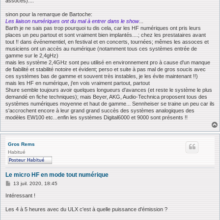
assoces)....
sinon pour la remarque de Bartoche:
Les liaison numériques ont du mal à entrer dans le show
...
Barth je ne sais pas trop pourquoi tu dis cela, car les HF numériques ont pris leurs
places un peu partout et sont vraiment bien implantés....; chez les prestataires avant
tout !! dans événementiel, en festival et en concerts, tournées; mêmes les assoces et
musiciens ont un accès au numérique (notamment tous ces systèmes entrée de
gamme sur le 2,4gHz)
mais les système 2,4GHz sont peu utilisé en environnement pro à cause d'un manque
de fiabilité et stabilité notoire et évident; perso et suite à pas mal de gros soucis avec
ces systèmes bas de gamme et souvent très instables, je les évite maintenant !!)
mais les HF en numérique, j'en vois vraiment partout, partout
Shure semble toujours avoir quelques longueurs d'avances (et reste le système le plus
demandé en fiche techniques); mais Beyer, AKG, Audio-Technica proposent tous des
systèmes numériques moyenne et haut de gamme... Sennheiser se traine un peu car ils
s'accrochent encore à leur grand grand succès des systèmes analogiques des
modèles EW100 etc...enfin les systèmes Digital6000 et 9000 sont présents !!
Gros Rems
Habitué
Le micro HF en mode tout numérique
M
13 juil. 2020, 18:45
e
s
Intéressant !
s
a
Les 4 à 5 heures avec du ULX c'est à quelle puissance d'émission ?
g
e