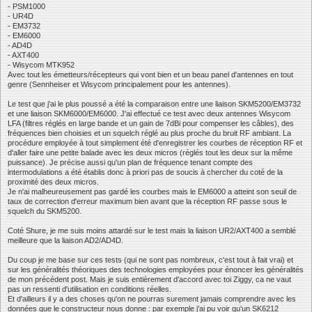
- PSM1000
- UR4D
- EM3732
- EM6000
- AD4D
- AXT400
- Wisycom MTK952
Avec tout les émetteurs/récepteurs qui vont bien et un beau panel d'antennes en tout
genre (Sennheiser et Wisycom principalement pour les antennes).
Le test que j'ai le plus poussé a été la comparaison entre une liaison SKM5200/EM3732
et une liaison SKM6000/EM6000. J'ai effectué ce test avec deux antennes Wisycom
LFA (filtres réglés en large bande et un gain de 7dBi pour compenser les câbles), des
fréquences bien choisies et un squelch réglé au plus proche du bruit RF ambiant. La
procédure employée à tout simplement été d'enregistrer les courbes de réception RF et
d'aller faire une petite balade avec les deux micros (réglés tout les deux sur la même
puissance). Je précise aussi qu'un plan de fréquence tenant compte des
intermodulations a été établis donc à priori pas de soucis à chercher du coté de la
proximité des deux micros.
Je n'ai malheureusement pas gardé les courbes mais le EM6000 a atteint son seuil de
taux de correction d'erreur maximum bien avant que la réception RF passe sous le
squelch du SKM5200.
Coté Shure, je me suis moins attardé sur le test mais la liaison UR2/AXT400 a semblé
meilleure que la liaison AD2/AD4D.
Du coup je me base sur ces tests (qui ne sont pas nombreux, c'est tout à fait vrai) et
sur les généralités théoriques des technologies employées pour énoncer les généralités
de mon précédent post. Mais je suis entièrement d'accord avec toi Ziggy, ca ne vaut
pas un ressenti d'utilisation en conditions réelles.
Et d'ailleurs il y a des choses qu'on ne pourras surement jamais comprendre avec les
données que le constructeur nous donne : par exemple j'ai pu voir qu'un SK6212