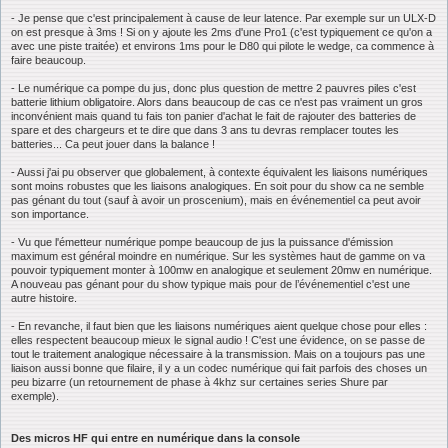
- Je pense que c'est principalement à cause de leur latence. Par exemple sur un ULX-D
on est presque à 3ms ! Si on y ajoute les 2ms d'une Pro1 (c'est typiquement ce qu'on a
avec une piste traitée) et environs 1ms pour le D80 qui pilote le wedge, ca commence à
faire beaucoup.
- Le numérique ca pompe du jus, donc plus question de mettre 2 pauvres piles c'est
batterie lithium obligatoire. Alors dans beaucoup de cas ce n'est pas vraiment un gros
inconvénient mais quand tu fais ton panier d'achat le fait de rajouter des batteries de
spare et des chargeurs et te dire que dans 3 ans tu devras remplacer toutes les
batteries... Ca peut jouer dans la balance !
- Aussi j'ai pu observer que globalement, à contexte équivalent les liaisons numériques
sont moins robustes que les liaisons analogiques. En soit pour du show ca ne semble
pas génant du tout (sauf à avoir un proscenium), mais en événementiel ca peut avoir
son importance.
- Vu que l'émetteur numérique pompe beaucoup de jus la puissance d'émission
maximum est général moindre en numérique. Sur les systèmes haut de gamme on va
pouvoir typiquement monter à 100mw en analogique et seulement 20mw en numérique.
A nouveau pas génant pour du show typique mais pour de l’événementiel c'est une
autre histoire.
- En revanche, il faut bien que les liaisons numériques aient quelque chose pour elles :
elles respectent beaucoup mieux le signal audio ! C'est une évidence, on se passe de
tout le traitement analogique nécessaire à la transmission. Mais on a toujours pas une
liaison aussi bonne que filaire, il y a un codec numérique qui fait parfois des choses un
peu bizarre (un retournement de phase à 4khz sur certaines series Shure par
exemple).
Des micros HF qui entre en numérique dans la console