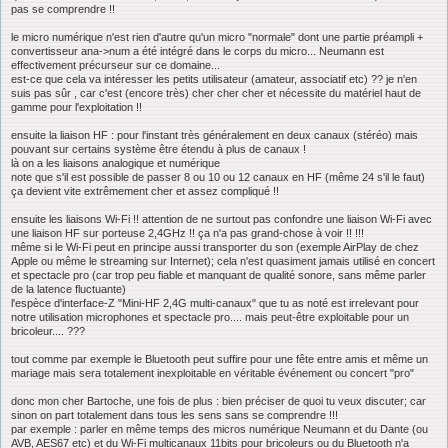
pas se comprendre !!
le micro numérique n'est rien d'autre qu'un micro "normale" dont une partie préampli +
convertisseur ana->num a été intégré dans le corps du micro... Neumann est
effectivement précurseur sur ce domaine...
est-ce que cela va intéresser les petits utilisateur (amateur, associatif etc) ?? je n'en
suis pas sûr , car c'est (encore très) cher cher cher et nécessite du matériel haut de
gamme pour l'exploitation !!
ensuite la liaison HF : pour l'instant très généralement en deux canaux (stéréo) mais
pouvant sur certains système être étendu à plus de canaux !
là on a les liaisons analogique et numérique
note que s'il est possible de passer 8 ou 10 ou 12 canaux en HF (même 24 s'il le faut)
ça devient vite extrêmement cher et assez compliqué !!
ensuite les liaisons Wi-Fi !! attention de ne surtout pas confondre une liaison Wi-Fi avec
une liaison HF sur porteuse 2,4GHz !! ça n'a pas grand-chose à voir !! !!!
même si le Wi-Fi peut en principe aussi transporter du son (exemple AirPlay de chez
Apple ou même le streaming sur Internet); cela n'est quasiment jamais utilisé en concert
et spectacle pro (car trop peu fiable et manquant de qualité sonore, sans même parler
de la latence fluctuante)
l'espèce d'interface-Z "Mini-HF 2,4G multi-canaux" que tu as noté est irrelevant pour
notre utilisation microphones et spectacle pro.... mais peut-être exploitable pour un
bricoleur.... ???
tout comme par exemple le Bluetooth peut suffire pour une fête entre amis et même un
mariage mais sera totalement inexploitable en véritable événement ou concert "pro"
donc mon cher Bartoche, une fois de plus : bien préciser de quoi tu veux discuter; car
sinon on part totalement dans tous les sens sans se comprendre !!!
par exemple : parler en même temps des micros numérique Neumann et du Dante (ou
AVB, AES67 etc) et du Wi-Fi multicanaux 11bits pour bricoleurs ou du Bluetooth n'a