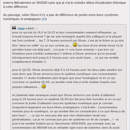
enterre littéralement un SK6000 sans que je n'ai le moindre début d'explication théorique
à cette différence.
Au passage, selon Shure il n'y a pas de différence de portée entre leurs systèmes
numériques et analogiques (
ici
)
ziggy
a écrit :
↑
pour ce qui est du ULX et ULX2 et leur consommation vraiment effrayante, ça
m'avait toujours énervé !! (je me suis renseigné auprès des collègues et la plupart
me l'ont confirmé.... les 7, 8 heures annoncé par Shure, c'est de la fiction et ça doit
être "micro en veille" ou un truc comme ça....
(au bout d'une demie heure t'a la
première barre est déjà parti ...) et puis => une barre restante = pas bon car
l'émetteur peut s'arrêter subitement !! (même si Shure annonce qu'on pourrait
théoriquement tenir jusqu'à 2 heures avec une seule barre.... ce qui me semble
complètement irréaliste !)
pour le QLXD, Shure annonce déjà 9 à 10 heures avec les deux piles alcaline (on
note donc que Shure annonce pour le système numérique une consommation
moindre => durée d'utilisation plus longue que pour l'analogique et en ce qui
concerne ce système QLXD, ça semble cette fois-ci enfin réaliste d'après mes
propres utilisations....
et j'aimerais faire remarquer aussi que Shure annonce une durée d'utilisation
jusqu'à 16 heures pour un système GLXD (en fait pour être honnête et en ce qui
concerne la durée d'utilisation tous les systèmes numérique que je connais
l'emportent largement sur leurs frères analogiques; c'est-à-dire : consommation
moindre pour le numérique; ce qui semble être en contradiction à ce que Remy a dit
plus haut ! .... ce qui ne veut pas dire que mon observation serait une
généralisation, car je ne connais que peu de systèmes en fin de compte....! - et
puis il me semble évident qu'un Sennheiser SKM 6000, par exemple avec sa
consommation de 960mW est un véritable ogre tueur de batteries; donc là aussi :