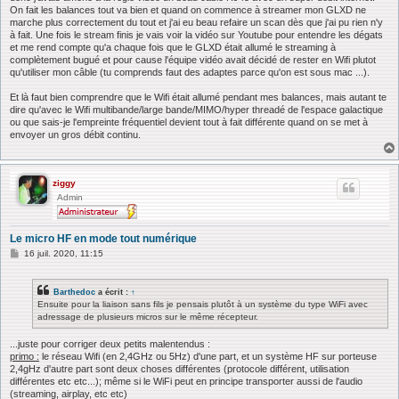
On fait les balances tout va bien et quand on commence à streamer mon GLXD ne
marche plus correctement du tout et j'ai eu beau refaire un scan dès que j'ai pu rien n'y
à fait. Une fois le stream finis je vais voir la vidéo sur Youtube pour entendre les dégats
et me rend compte qu'a chaque fois que le GLXD était allumé le streaming à
complètement bugué et pour cause l'équipe vidéo avait décidé de rester en Wifi plutot
qu'utiliser mon câble (tu comprends faut des adaptes parce qu'on est sous mac ...).
Et là faut bien comprendre que le Wifi était allumé pendant mes balances, mais autant te
dire qu'avec le Wifi multibande/large bande/MIMO/hyper threadé de l'espace galactique
ou que sais-je l'empreinte fréquentiel devient tout à fait différente quand on se met à
envoyer un gros débit continu.
ziggy
Admin
Le micro HF en mode tout numérique
M
16 juil. 2020, 11:15
e
s
s
Barthedoc
a écrit :
↑
a
Ensuite pour la liaison sans fils je pensais plutôt à un système du type WiFi avec
g
adressage de plusieurs micros sur le même récepteur.
e
...juste pour corriger deux petits malentendus :
primo :
le réseau Wifi (en 2,4GHz ou 5Hz) d'une part, et un système HF sur porteuse
2,4gHz d'autre part sont deux choses différentes (protocole différent, utilisation
différentes etc etc...); même si le WiFi peut en principe transporter aussi de l'audio
(streaming, airplay, etc etc)