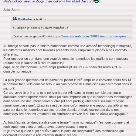
s
Petite colision avec le Ziggy, mais ouf on a l'air plutot d'accord
s
a
Salut Barth
g
e
Barthedoc
a écrit :
↑
au départ je parlais du micro numérique
c'est à dire ce genre d'outils
https://www.afsi.eu/articles/28888-les- ... numeriques
Au fond je ne vois pas le "micro numérique" comme une avancé technologique majeure,
les différents maillons sont toujours présents mais simplement placés à des endroits
différents.
Pour envoyer un son dans une piste de console numérique les maillons sont toujours
(autant que je sache et à l'heure actuelle) :
capsule de microphone -> pré-ampli (parfois plusieurs) -> convertisseurs A/N ->
console numérique
La plus grande question est de savoir ou placer le pré-ampli et le convertisseurs A/N (à
la console face, à la console retour, au plus proche des musiciens ou carrément dans le
micro ?)
Certes, avoir le pré-amp et le convertisseur A/N dans le micro semble permettre
quelques petites optimisations, mais j'ai bien l'impression que la plupart des technologies
dont parles ton document peuvent être (et sont parfois) utilisables sur une "chaîne
numérique classique". Et après il est certains qu'on améliore le rapport signal/bruit en
passant dans le numérique au plus proche du micro, mais est-ce que dans nos
contextes live cela fait vraiment une différence d'avoir 0 ou 5m de câble analogique ?
Au fond j'aurais tendance à dire que le terme "micro numérique" n'est que commercial,
techniquement c'est un micro avec convertisseur intégré.
Et je trouve que ce sujet soulève aussi le point de l'adaptabilité des techniciens qui
devraient endosser le rôle d'administrateur réseau.