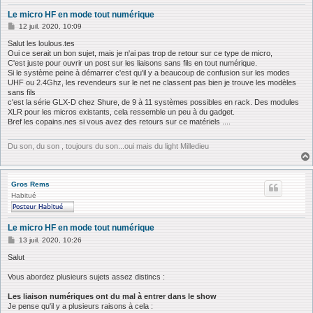
Le micro HF en mode tout numérique
M
12 juil. 2020, 10:09
e
s
Salut les loulous.tes
s
Oui ce serait un bon sujet, mais je n'ai pas trop de retour sur ce type de micro,
a
C'est juste pour ouvrir un post sur les liaisons sans fils en tout numérique.
g
Si le système peine à démarrer c'est qu'il y a beaucoup de confusion sur les modes
e
UHF ou 2.4Ghz, les revendeurs sur le net ne classent pas bien je trouve les modèles
sans fils
c'est la série GLX-D chez Shure, de 9 à 11 systèmes possibles en rack. Des modules
XLR pour les micros existants, cela ressemble un peu à du gadget.
Bref les copains.nes si vous avez des retours sur ce matériels ....
Du son, du son , toujours du son...oui mais du light Milledieu
Gros Rems
Habitué
Le micro HF en mode tout numérique
M
13 juil. 2020, 10:26
e
s
Salut
s
a
Vous abordez plusieurs sujets assez distincs :
g
e
Les liaison numériques ont du mal à entrer dans le show
Je pense qu'il y a plusieurs raisons à cela :