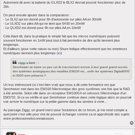
Autrement dit avec la batterie du GLXD2 le BLX2 devrait pouvoir fonctionner plus de
26h.
On peut ensuite ajouter dans la comparaison :
- Le SLX2 qui est donné pour 8h d'autonomie sur piles AA en 30mW.
- Le ULXD2 sur piles AA qui ne tient que 5H30 en 20mW
- Le QLXD2 est donné pour 9h sur piles AA en 10mW
Cela étant dit, dans la pratique le simple fait que les micros numériques puissent
souvent fonctionner en 1mW peut tout à fait permettre de dire qu'ils tiennent plus
longtemps.
Et d'ailleurs (pour cette raison ou non) Shure indique effectivement que les emetteurs
numériques tiennent plus longtemps (
ici
)
ziggy
a écrit :
↑
Sennheiser se traine un peu car ils s'accrochent encore à leur grand grand succès
des systèmes analogiques des modèles EW100 etc...enfin les systèmes Digital6000
et 9000 sont présents !!
Un truc intéressant (si c'est bien vrai) que nous a dit cette formatrice est que
Sennheiser met dans les EW100 l'électronique des gros systèmes une fois que la R&D
a été amortie. Selon elle dans un recepteur EW100G4 on retrouve l’électronique d'un
EM3732. Si ca se vérifie et que Sennheiser continue dans cette logique alors on pourrait
voir arriver le numérique sur la petite gamme dans les années à venir...
Au passage Ziggy, un grand merci pour l’existence de ce forum, je me rend compte a
quel point c'est utile pour moi de pouvoir échanger comme ca et approfondir des sujets
entre professionnels/connaisseurs.
ziggy