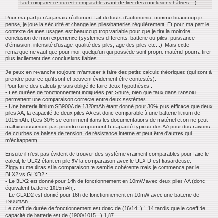
faut comparer ce qui est comparable avant de tirer des conclusions hâtives....)
Pour ma part je n'ai jamais réellement fait de tests d'autonomie, comme beaucoup je
pense, je joue la sécurité et change les piles/batteries régulièrement. Et pour ma part le
contexte de mes usages est beaucoup trop variable pour que je tire la moindre
conclusion de mon expérience (systèmes différents, batterie ou piles, puissance
d'émission, intensité d'usage, qualité des piles, age des piles etc...). Mais cette
remarque ne vaut que pour moi, quelqu'un qui possède sont propre matériel pourra tirer
plus facilement des conclusions fiables.
Je peux en revanche toujours m'amuser à faire des petits calculs théoriques (qui sont à
prendre pour ce qu'il sont et peuvent évidement être contestés).
Pour faire des calculs je suis obligé de faire deux hypothèses :
- Les durées de fonctionnement indiquées par Shure, bien que faux dans l'absolu
permettent une comparaison correcte entre deux systèmes.
- Une batterie lithium SB900A de 1320mAh étant donné pour 30% plus efficace que deux
piles AA, la capacité de deux piles AA est donc comparable à une batterie lithium de
1015mAh. (Ces 30% se confirment dans les documentations de matériel et on ne peut
malheureusement pas prendre simplement la capacité typique des AA pour des raisons
de courbes de baisse de tension, de résistance interne et peut être d'autres qui
m’échappent).
Ensuite il n'est pas évident de trouver des système vraiment comparables pour faire le
calcul, le ULX2 étant en pile 9V la comparaison avec le ULX-D est hasardeuse.
Ziggy tu me diras si la comparaison te semble cohérente mais je commence par le
BLX2 vs GLXD2 :
- Le BLX2 est donné pour 14h de fonctionnement en 10mW avec deux piles AA (donc
équivalent batterie 1015mAh).
- Le GLXD2 est donné pour 16h de fonctionnement en 10mW avec une batterie de
1900mAh.
Le coeff de durée de fonctionnement est donc de (16/14=) 1,14 tandis que le coeff de
capacité de batterie est de (1900/1015 =) 1,87.