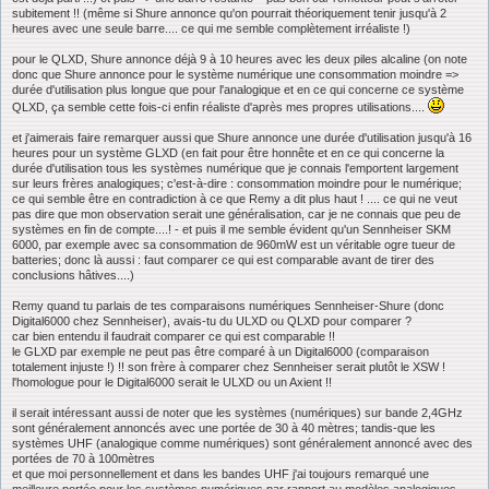
subitement !! (même si Shure annonce qu'on pourrait théoriquement tenir jusqu'à 2
heures avec une seule barre.... ce qui me semble complètement irréaliste !)
pour le QLXD, Shure annonce déjà 9 à 10 heures avec les deux piles alcaline (on note
donc que Shure annonce pour le système numérique une consommation moindre =>
durée d'utilisation plus longue que pour l'analogique et en ce qui concerne ce système
QLXD, ça semble cette fois-ci enfin réaliste d'après mes propres utilisations....
et j'aimerais faire remarquer aussi que Shure annonce une durée d'utilisation jusqu'à 16
heures pour un système GLXD (en fait pour être honnête et en ce qui concerne la
durée d'utilisation tous les systèmes numérique que je connais l'emportent largement
sur leurs frères analogiques; c'est-à-dire : consommation moindre pour le numérique;
ce qui semble être en contradiction à ce que Remy a dit plus haut ! .... ce qui ne veut
pas dire que mon observation serait une généralisation, car je ne connais que peu de
systèmes en fin de compte....! - et puis il me semble évident qu'un Sennheiser SKM
6000, par exemple avec sa consommation de 960mW est un véritable ogre tueur de
batteries; donc là aussi : faut comparer ce qui est comparable avant de tirer des
conclusions hâtives....)
Remy quand tu parlais de tes comparaisons numériques Sennheiser-Shure (donc
Digital6000 chez Sennheiser), avais-tu du ULXD ou QLXD pour comparer ?
car bien entendu il faudrait comparer ce qui est comparable !!
le GLXD par exemple ne peut pas être comparé à un Digital6000 (comparaison
totalement injuste !) !! son frère à comparer chez Sennheiser serait plutôt le XSW !
l'homologue pour le Digital6000 serait le ULXD ou un Axient !!
il serait intéressant aussi de noter que les systèmes (numériques) sur bande 2,4GHz
sont généralement annoncés avec une portée de 30 à 40 mètres; tandis-que les
systèmes UHF (analogique comme numériques) sont généralement annoncé avec des
portées de 70 à 100mètres
et que moi personnellement et dans les bandes UHF j'ai toujours remarqué une