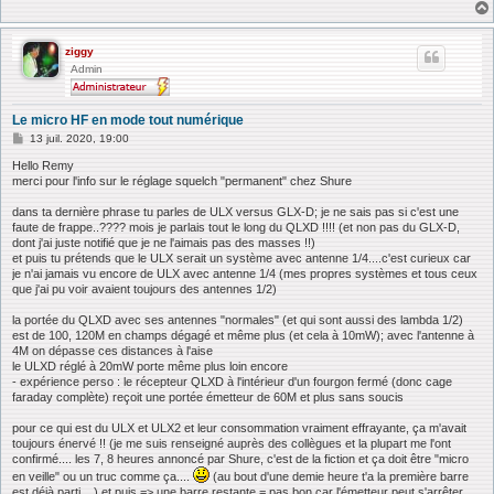
ziggy
Admin
Le micro HF en mode tout numérique
M
13 juil. 2020, 19:00
e
s
Hello Remy
s
merci pour l'info sur le réglage squelch "permanent" chez Shure
a
g
dans ta dernière phrase tu parles de ULX versus GLX-D; je ne sais pas si c'est une
e
faute de frappe..???? mois je parlais tout le long du QLXD !!!! (et non pas du GLX-D,
dont j'ai juste notifié que je ne l'aimais pas des masses !!)
et puis tu prétends que le ULX serait un système avec antenne 1/4....c'est curieux car
je n'ai jamais vu encore de ULX avec antenne 1/4 (mes propres systèmes et tous ceux
que j'ai pu voir avaient toujours des antennes 1/2)
la portée du QLXD avec ses antennes "normales" (et qui sont aussi des lambda 1/2)
est de 100, 120M en champs dégagé et même plus (et cela à 10mW); avec l'antenne à
4M on dépasse ces distances à l'aise
le ULXD réglé à 20mW porte même plus loin encore
- expérience perso : le récepteur QLXD à l'intérieur d'un fourgon fermé (donc cage
faraday complète) reçoit une portée émetteur de 60M et plus sans soucis
pour ce qui est du ULX et ULX2 et leur consommation vraiment effrayante, ça m'avait
toujours énervé !! (je me suis renseigné auprès des collègues et la plupart me l'ont
confirmé.... les 7, 8 heures annoncé par Shure, c'est de la fiction et ça doit être "micro
en veille" ou un truc comme ça....
(au bout d'une demie heure t'a la première barre
est déjà parti ...) et puis => une barre restante = pas bon car l'émetteur peut s'arrêter