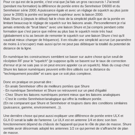
Pour ce qui est de la portée, c'est vrai que j'ai fais un gros raccourcis ! J'ai testé
(pendant ma formation) la différence de portée entre du Sennheiser D6000 et du
Sennheiser série 2000. A puissance égale et avec un réglage de squelch au plus juste
(pour le 2000) la portée est largement supérieur avec la liaison 2000.
Mais Shure à (depuis le début) fait le choix de la simplicité plutôt que de la portée en
limitant beaucoup le réglage de squelch sur les liaisons analo. Personellement je n'ai
jamais entendu de "bruit blanc" avec une liaison Shure et j'ai compris pendant cette
formation que c'est parce que même au plus bas le squelch reste très haut
(globalement si tu as besoin de remonter le squelch sur une liaison Shure c'est qu'il
vaudrait mieux changer de fréquence). Il en résulte une simplicité accrue (un paramètre
de moins à s'occuper) mais aussi qu'on ne peut pas débloquer la totalité du potentiel de
distance de la ligne.
En numérique les constructeurs semblent se baser sur autre chose qu'un seuil de
récéption RF pour le "squelch" (je suppose qu'ils se basent sur le taux de correction
d'erreur et je ne sais pas si on peut encore appeler ca un squelch). Mais du coup chez
Shure les liaison numériques peuvent enfin être utilisés sur la distance du
"techniquement possible" et sans que ce soit plus complexe.
Donc en pratique on pourrait dire :
- En analo Sennheiser offre de meilleurs portées que Shure
- En numérique Sennheiser et Shure se retrouvent sur un pied d'égalité
- Chez Shure les liaisons numériques portent mieux que les liaisons analogiques
- C'est le combo Sennheiser/analogique qui offre la meilleure portée.
(En ne comparant que Shure et Sennheiser et toujours dans des conditions similaires
(puissance, gamme, environnement...)).
Une dernière chose qui peut aussi expliquer une différence de portée entre ULX et
GLX-D serait la taille de l'antenne. Le ULX est en antenne 1/4 et donc son bon
fonctionnement dépend du châssis de l'appareil qui joue le rôle de plan de masse. Shure
semble avoir désormais adopté les antennes 1/2 ce qui permet de s'affranchir de plan
de masse.