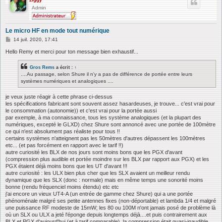
Admin
Le micro HF en mode tout numérique
M
14 juil. 2020, 17:41
e
s
Hello Remy et merci pour ton message bien exhaustif...
s
a
Gros Rems
a écrit :
↑
g
....Au passage, selon Shure il n'y a pas de différence de portée entre leurs
e
systèmes numériques et analogiques ....
je veux juste réagir à cette phrase ci-dessus
les spécifications fabricant sont souvent assez hasardeuses, je trouve... c'est vrai pour
le consommation (autonomie)) et c'est vrai pour la portée aussi
par exemple, à ma connaissance, tous les système analogiques (et la plupart des
numériques, excepté le GLXD) chez Shure sont annoncé avec une portée de 100mètre
ce qui n'est absolument pas réaliste pour tous !!
certains systèmes n'atteignent pas les 50mètres d'autres dépassent les 100mètres
etc... (et pas forcément en rapport avec le tarif !!)
autre curiosité les BLX de nos jours sont moins bons que les PGX d'avant
(compression plus audible et portée moindre sur les BLX par rapport aux PGX) et les
PGX étaient déjà moins bons que les UT d'avant !!!
autre curiosité : les ULX bien plus cher que les SLX avaient un meilleur rendu
dynamique que les SLX (donc : normale) mais en même temps une sonorité moins
bonne (rendu fréquenciel moins étendu) etc etc
j'ai encore un vieux UT4-A (un entrée de gamme chez Shure) qui a une portée
phénoménale malgré ses petite antennes fixes (non-déportable) et lambda 1/4 et malgré
une puissance RF modeste de 15mW; les 80 ou 100M n'ont jamais posé de problème là
où un SLX ou ULX a jeté l'éponge depuis longtemps déjà....et puis contrairement aux
BLX et PGX d'aujourd'hui (et à tarif comparable), la compression était quasi-inaudible