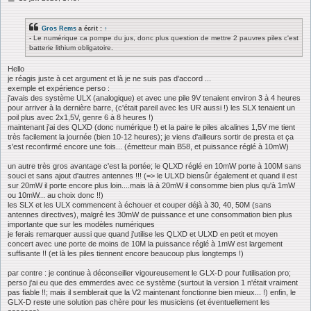
e
s
s
Gros Rems
a écrit :
↑
a
- Le numérique ca pompe du jus, donc plus question de mettre 2 pauvres piles c'est
g
batterie lithium obligatoire.
e
Hello
je réagis juste à cet argument et là je ne suis pas d'accord ...
exemple et expérience perso :
j'avais des système ULX (analogique) et avec une pile 9V tenaient environ 3 à 4 heures
pour arriver à la dernière barre, (c'était pareil avec les UR aussi !) les SLX tenaient un
poil plus avec 2x1,5V, genre 6 à 8 heures !)
maintenant j'ai des QLXD (donc numérique !) et la paire le piles alcalines 1,5V me tient
très facilement la journée (bien 10-12 heures); je viens d'ailleurs sortir de presta et ça
s'est reconfirmé encore une fois... (émetteur main B58, et puissance réglé à 10mW)
un autre très gros avantage c'est la portée; le QLXD réglé en 10mW porte à 100M sans
souci et sans ajout d'autres antennes !!! (=> le ULXD biensûr également et quand il est
sur 20mW il porte encore plus loin....mais là à 20mW il consomme bien plus qu'à 1mW
ou 10mW... au choix donc !!)
les SLX et les ULX commencent à échouer et couper déjà à 30, 40, 50M (sans
antennes directives), malgré les 30mW de puissance et une consommation bien plus
importante que sur les modèles numériques
je ferais remarquer aussi que quand j'utilise les QLXD et ULXD en petit et moyen
concert avec une porte de moins de 10M la puissance réglé à 1mW est largement
suffisante !! (et là les piles tiennent encore beaucoup plus longtemps !)
par contre : je continue à déconseiller vigoureusement le GLX-D pour l'utilisation pro;
perso j'ai eu que des emmerdes avec ce système (surtout la version 1 n'était vraiment
pas fiable !!; mais il semblerait que la V2 maintenant fonctionne bien mieux... !) enfin, le
GLX-D reste une solution pas chère pour les musiciens (et éventuellement les