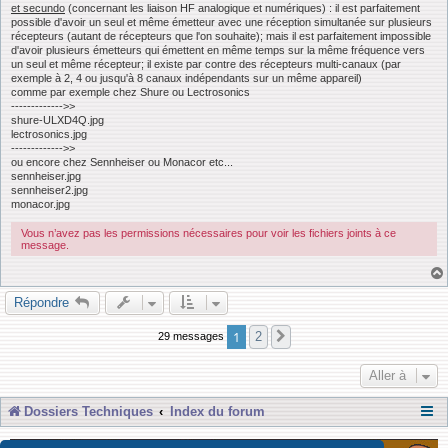
et secundo
(concernant les liaison HF analogique et numériques) : il est parfaitement
possible d'avoir un seul et même émetteur avec une réception simultanée sur plusieurs
récepteurs (autant de récepteurs que l'on souhaite); mais il est parfaitement impossible
d'avoir plusieurs émetteurs qui émettent en même temps sur la même fréquence vers
un seul et même récepteur; il existe par contre des récepteurs multi-canaux (par
exemple à 2, 4 ou jusqu'à 8 canaux indépendants sur un même appareil)
comme par exemple chez Shure ou Lectrosonics
------------->>
shure-ULXD4Q.jpg
lectrosonics.jpg
------------->>
ou encore chez Sennheiser ou Monacor etc...
sennheiser.jpg
sennheiser2.jpg
monacor.jpg
Vous n’avez pas les permissions nécessaires pour voir les fichiers joints à ce
message.
Répondre
1
2
29 messages
Suivante
Aller à
Dossiers Techniques
Index du forum