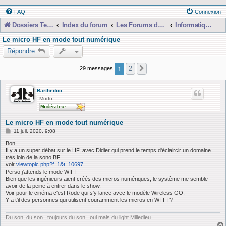
FAQ
Connexion
Dossiers Techniques
Index du forum
Les Forums de Discussions
Informatique, Consoles Numériques et MAO
Le micro HF en mode tout numérique
Répondre
1
2
29 messages
Suivante
Barthedoc
Modo
Le micro HF en mode tout numérique
M
11 juil. 2020, 9:08
e
s
Bon
s
Il y a un super débat sur le HF, avec Didier qui prend le temps d'éclaircir un domaine
a
très loin de la sono BF.
g
voir
viewtopic.php?f=1&t=10697
e
Perso j'attends le mode WIFI
Bien que les ingénieurs aient créés des micros numériques, le système me semble
avoir de la peine à entrer dans le show.
Voir pour le cinéma c'est Rode qui s'y lance avec le modèle Wireless GO.
Y a t'il des personnes qui utilisent couramment les micros en WI-FI ?
Du son, du son , toujours du son...oui mais du light Milledieu