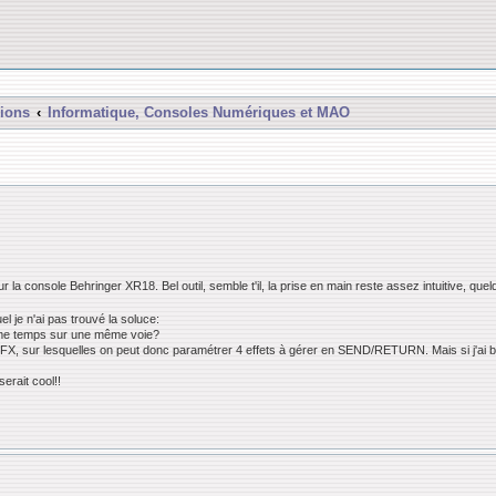
ions
Informatique, Consoles Numériques et MAO
la console Behringer XR18. Bel outil, semble t'il, la prise en main reste assez intuitive, que
el je n'ai pas trouvé la soluce:
ême temps sur une même voie?
es FX, sur lesquelles on peut donc paramétrer 4 effets à gérer en SEND/RETURN. Mais si j'ai
serait cool!!