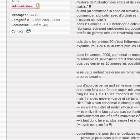
Admin
l’histoire de l’utilisation des effets et d
plaisir..” !!
quand j’ai commencé la sono on n’avait AU
Messages :
14713
commencer à bricoler avec d'ordinaires 
s'usaient ultravite !)
Enregistré le :
2 févr. 2004, 21:09
dans les années 80 Uli Behringer a enfin e
Localisation :
Lozère (48)
fabricants suivaient rapidement à propose
C
Contact :
entrée de gamme et/ou de revoir/réajuster 
o
n
t
puis dans les années 90 c’était l’efferve
a
expandeurs, 4 ou 6 multi-effets plus les 
c
t
dans les années 2000, ça montait et monta
e
raisonnable et j’ai vraiment réduit dras
r
z
puis ces dernières 10 années les possibil
i
g
je ne veux surtout pas écrire un roman sur
g
propres besoins….
y
tout d’abord je pense qu’il est vraiment n
personne fera peut-être un super-mix ave
plug-ins sur TOUTES les tranches de mix….
mais il y a des mise-en-garde et certains 
Nico Fish a bien condensé la chose et déj
— en live il faut être et rester efficace 
— et en live il ne faut surtout pas confon
indéniablement une très très mauvaise idé
— il faut donc faire au plus simple ! et e
(=savoir ce qu’on fait !!)
concrètement et pour donner quelques ex
— perso, je peux sans aucun souci mixer u