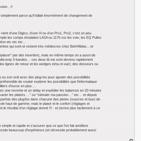
ssion…!!
t simplement parce qu’il fallait énormément de changement de
vient d’une Digico, d’une Vi ou d’un Pro1, Pro2, c’est un peu
mple les comps émulation LA2A ou 1176 sur les voix; les EQ Pultec
rdéon etc etc etc…
verbes qui sont et restent très médiocres chez BehrMidas... et
remplacer" par des insertion), mais en même temps on a aussi de
le multicomp 3-bandes… ces deux-là me sont devenu rapidement
es lignes de retour et les wedges et/ou in-ear); des desseurs ou
 ou son ordi avec des plug-ins pour ajouter des possibilités
hensible de vouloir explorer les possibilités que l'informatique
iers d'euros en plus....
avec une reverbe et un delay et expédier les balances en 20 minutes
 “varier les plaisirs….” ou “stimuler ma passion…” etc… et depuis
 parfois des plug’ins dans chacune des pistes (sources et bus) de
 haut de gamme; mais le plaisir et le confort (réglages et
 résultat d’un réglage donné !!! - et j’arrive plus facilement à ce
 simple et rapide et s’assurer que ce que l’on fait améliore
nécessite beaucoup d’expérience (et nécessite probablement aussi
H