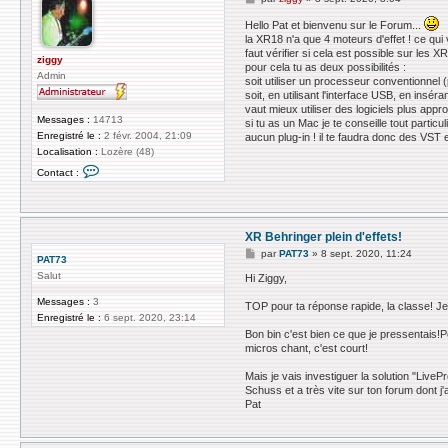
e
s
Hello Pat et bienvenu sur le Forum...
s
la XR18 n'a que 4 moteurs d'effet ! ce qui ve
a
faut vérifier si cela est possible sur les XR
g
ziggy
pour cela tu as deux possibilités :
e
Admin
soit utiliser un processeur conventionnel
soit, en utilisant l'interface USB, en insé
vaut mieux utiliser des logiciels plus ap
Messages :
14713
si tu as un Mac je te conseille tout partic
Enregistré le :
2 févr. 2004, 21:09
aucun plug-in ! il te faudra donc des VST e
Localisation :
Lozère (48)
C
Contact :
o
n
t
a
c
XR Behringer plein d'effets!
t
e
M
par
PAT73
»
8 sept. 2020, 11:24
PAT73
r
e
z
Salut
s
Hi Ziggy,
i
s
g
a
Messages :
3
TOP pour ta réponse rapide, la classe! J
g
g
Enregistré le :
6 sept. 2020, 23:14
y
e
Bon bin c'est bien ce que je pressentais!P
micros chant, c'est court!
Mais je vais investiguer la solution "Live
Schuss et a très vite sur ton forum dont j
Pat