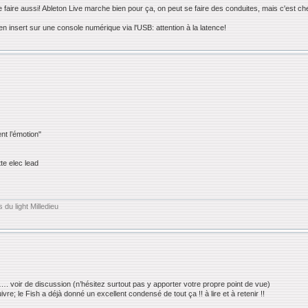
faire aussi! Ableton Live marche bien pour ça, on peut se faire des conduites, mais c'est ch
en insert sur une console numérique via l'USB: attention à la latence!
nt l’émotion"
te elec lead
 du light Milledieu
…. voir de discussion (n’hésitez surtout pas y apporter votre propre point de vue)
re; le Fish a déjà donné un excellent condensé de tout ça !! à lire et à retenir !!