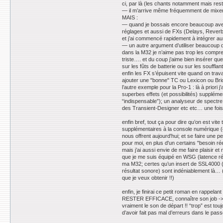
ci, par là (les chants notamment mais re
— il m’arrive même fréquemment de mixer
MAIS :
— quand je bossais encore beaucoup avec d
réglages et aussi de FXs (Delays, Reverb
et j’ai commencé rapidement à intégrer au
— un autre argument d’utiliser beaucoup de
dans la M32 je n’aime pas trop les compres
triste…. et du coup j’aime bien insérer 
sur les fûts de batterie ou sur les souffl
enfin les FX s’épuisent vite quand on tra
ajouter une "bonne" TC ou Lexicon ou Brica
l’autre exemple pour la Pro-1 : là à prio
superbes effets (et possibilités) supplé
“indispensable”); un analyseur de spectre
des Transient-Designer etc etc… une fois
enfin bref, tout ça pour dire qu’on est v
supplémentaires à la console numérique (c’
nous offrent aujourd'hui; et se faire une 
pour moi, en plus d'un certains "besoin r
mais j’ai aussi envie de me faire plaisir 
que je me suis équipé en WSG (latence rée
ma M32; certes qu’un insert de SSL4000 (
résultat sonore) sont indéniablement là… (
que je veux obtenir !!)
enfin, je finirai ce petit roman en rappela
RESTER EFFICACE, connaître son job -> savoi
vraiment le son de départ !! “trop” est t
d’avoir fait pas mal d’erreurs dans le pas