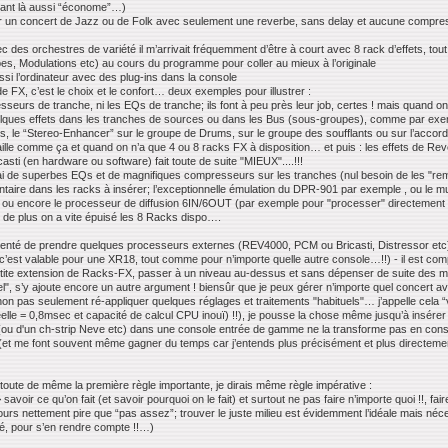
stant là aussi “économe”…)
 un concert de Jazz ou de Folk avec seulement une reverbe, sans delay et aucune compre
es orchestres de variété il m’arrivait fréquemment d’être à court avec 8 rack d’effets, tou
es, Modulations etc) au cours du programme pour coller au mieux à l’originale
ssi l’ordinateur avec des plug-ins dans la console
 FX, c’est le choix et le confort… deux exemples pour illustrer :
seurs de tranche, ni les EQs de tranche; ils font à peu près leur job, certes ! mais quand on 
quelques effets dans les tranches de sources ou dans les Bus (sous-groupes), comme par exe
ants, le “Stereo-Enhancer” sur le groupe de Drums, sur le groupe des soufflants ou sur l’acco
vaille comme ça et quand on n’a que 4 ou 8 racks FX à disposition… et puis : les effets de Re
sti (en hardware ou software) fait toute de suite "MIEUX"....!!!
ri j’ai de superbes EQs et de magnifiques compresseurs sur les tranches (nul besoin de les "
mentaire dans les racks à insérer; l’exceptionnelle émulation du DPR-901 par exemple , ou 
 ou encore le processeur de diffusion 6IN/6OUT (par exemple pour "processer" directement l
 de plus on a vite épuisé les 8 Racks dispo….
ite tenté de prendre quelques processeurs externes (REV4000, PCM ou Bricasti, Distressor etc)
est valable pour une XR18, tout comme pour n’importe quelle autre console…!!) - il est compré
petite extension de Racks-FX, passer à un niveau au-dessus et sans dépenser de suite des mill
éel", s’y ajoute encore un autre argument ! biensûr que je peux gérer n’importe quel concert 
et non pas seulement ré-appliquer quelques réglages et traitements "habituels"… j’appelle cela
lle = 0,8msec et capacité de calcul CPU inouï) !!), je pousse la chose même jusqu’à insérer
ou d'un ch-strip Neve etc) dans une console entrée de gamme ne la transforme pas en console
et me font souvent même gagner du temps car j’entends plus précisément et plus directement le
nt toute de même la première règle importante, je dirais même règle impérative :
r ce qu’on fait (et savoir pourquoi on le fait) et surtout ne pas faire n’importe quoi !!, faire
oujours nettement pire que “pas assez”; trouver le juste milieu est évidemment l’idéale mais 
sé, pour s’en rendre compte !!…)