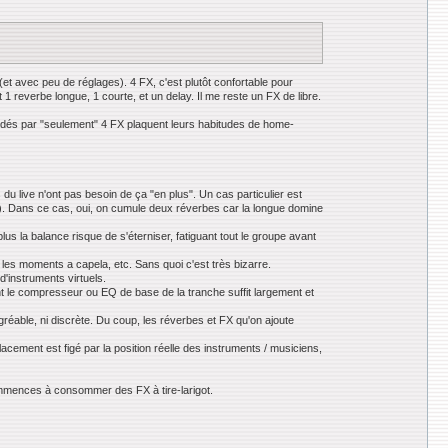
t (et avec peu de réglages). 4 FX, c'est plutôt confortable pour
 reverbe longue, 1 courte, et un delay. Il me reste un FX de libre.
bridés par "seulement" 4 FX plaquent leurs habitudes de home-
 du live n'ont pas besoin de ça "en plus". Un cas particulier est
in). Dans ce cas, oui, on cumule deux réverbes car la longue domine
lus la balance risque de s'éterniser, fatiguant tout le groupe avant
r les moments a capela, etc. Sans quoi c'est très bizarre.
d'instruments virtuels.
t le compresseur ou EQ de base de la tranche suffit largement et
réable, ni discrète. Du coup, les réverbes et FX qu'on ajoute
lacement est figé par la position réelle des instruments / musiciens,
 commences à consommer des FX à tire-larigot.