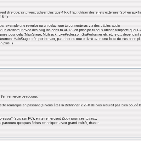
ut dire que, si tu veux utiliser plus que 4 FX il faut utiliser des effets externes (soit en auxili
18 ! )
 (par exemple une reverbe ou un delay, que tu connecteras via des câbles audio
rant un ordinateur avec des plug-ins dans ta XR18; en principe tu peux utiliser n'importe quel 
propriés pour cela (MainStage, Multirack, LiveProfessor, GigPerformer etc etc etc... dépenda
ulièrement MainStage, très performant, pas cher du tout et livré avec une foule de très bons pl
n plus !)
e t'en remercie beaucoup,
etite remarque en passant (si vous êtes la Behringer!): 2FX de plus n'aurait pas bien bougé le
Professor" (suis sur PC), en te remerciant Ziggy pour ces tuyaux.
'ai parcouru quelques fiches techniques avec grand intérêt, thanks