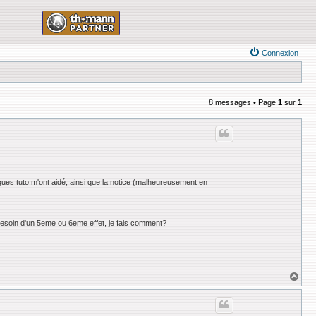
Connexion
8 messages • Page
1
sur
1
lques tuto m'ont aidé, ainsi que la notice (malheureusement en
 besoin d'un 5eme ou 6eme effet, je fais comment?
H
a
u
t