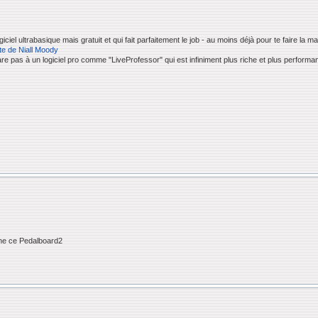
ciel ultrabasique mais gratuit et qui fait parfaitement le job - au moins déjà pour te faire la ma
ite de Niall Moody
pare pas à un logiciel pro comme "LiveProfessor" qui est infiniment plus riche et plus performa
nne ce Pedalboard2