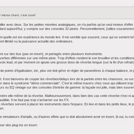
 micros chant, c'est court!
rouiller avec deux. Sur les petites mixettes analogiques, on n'a parfois qu'un seul moteur d'effe
rd aujourd'hui, y compris sur des consoles 32 pistes. Personnellement, j'utilise couramment 1
n, ni quelle est ton expérience du monde live. Il me semble que souvent, ceux qui se sentent 
t illimité vu la puissance actuelle des ordinateurs.
nt sur des bus (pas en insert), et partagés entre plusieurs instruments.
verbes différentes sur une même piste. Trop d'effets rendent le son brouillon et les conditions
 voix lead, et par moment on ajoute une grosse dose de réverbe longue (sur la fin d'un refra
e points d'égalisation, etc, plus ont doit gérer et régler de paramètres à chaque balance, et p
 set. Il est bienvenu de couper les réverbes/delays lors de la parlote entre les chansons, ou su
omber dans le syndrome "démo commerciale". C'est le même travers chez ceux qui utilisent trop 
rs ou EQ vintage sur des consoles d'entrée de gamme: la façade est jolie, mais bien souven
 génère elle-même de la réverbe. Malheureusement, dans bien des cas cette réverbe n'est ni ag
udible. Il ne faut pas trop s'acharner sur les FX.
réverbes servent à placer les instruments dans l'espace. En live et dans les petits lieux, le p
en.
 de simulateurs d'amplis, ou d'autres effets que tu doit absolument avoir en insert, là oui, tu
liser des plug-ins en insert: