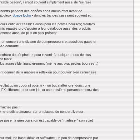
itable besoin”, il s’agit souvent simplement aussi de “se faire
 concerts pendant des années sans aucun effet avant de
fabuleux
Space Echo
- dont les bandes cassaient souvent et
seurs enfin accessibles aussi pour les petites bourses; d’autres
nts réputés pro d’ajouter à leur catalogue aussi des produits
evenait aussi de plus en plus présent !
ur un concert une dizaine de compresseurs et aussi des gates et
ose courante...
renchère de périphes et pour revenir à quelque-chose de plus
en force
plus accessible financièrement (même aux plus petites bourses...)!!
ent donner de la matière à réflexion pour pouvoir bien cerner ses
ultat qu’on voudrait obtenir -> un but à atteindre; donc, une
FX différents pour son job; et une troisième personne mettra des
aitrise pas !!!!
home-studiste amateur sur un plateau de concert live est
 se poser la question si on est capable de “maîtriser” son sujet
our moi une base idéale et suffisante; un peu de compression par