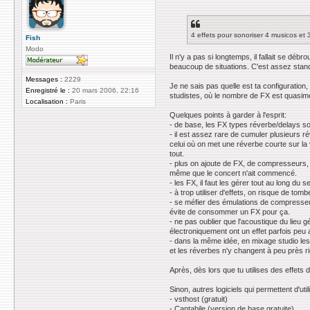
e
s
s
a
4 effets pour sonoriser 4 musicos et 3
g
Fish
e
Modo
Il n'y a pas si longtemps, il fallait se déb
beaucoup de situations. C'est assez standa
Messages :
2229
Je ne sais pas quelle est ta configuratio
Enregistré le :
20 mars 2006, 22:16
studistes, où le nombre de FX est quasimen
Localisation :
Paris
Quelques points à garder à l'esprit:
- de base, les FX types réverbe/delays so
- il est assez rare de cumuler plusieurs ré
celui où on met une réverbe courte sur la
tout.
- plus on ajoute de FX, de compresseurs, d
même que le concert n'ait commencé.
- les FX, il faut les gérer tout au long du
- à trop utiliser d'effets, on risque de t
- se méfier des émulations de compresseu
évite de consommer un FX pour ça.
- ne pas oublier que l'acoustique du lieu
électroniquement ont un effet parfois peu a
- dans la même idée, en mixage studio les 
et les réverbes n'y changent à peu près ri
Après, dès lors que tu utilises des effets
Sinon, autres logiciels qui permettent d'uti
- vsthost (gratuit)
- Cantabile (version de base gratuite)