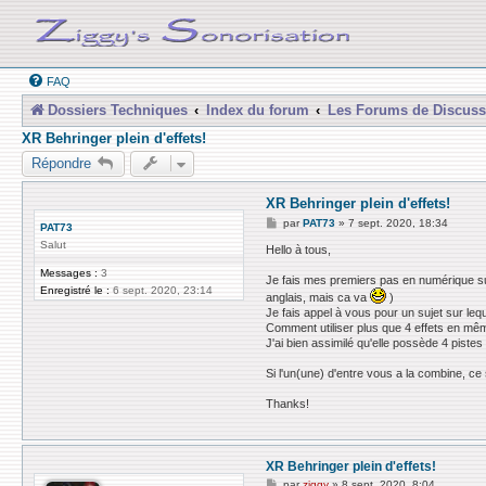
FAQ
Dossiers Techniques
Index du forum
Les Forums de Discuss
XR Behringer plein d'effets!
Répondre
XR Behringer plein d'effets!
M
par
PAT73
»
7 sept. 2020, 18:34
PAT73
e
Salut
s
Hello à tous,
s
Messages :
3
a
Je fais mes premiers pas en numérique sur 
g
Enregistré le :
6 sept. 2020, 23:14
anglais, mais ca va
)
e
Je fais appel à vous pour un sujet sur lequ
Comment utiliser plus que 4 effets en m
J'ai bien assimilé qu'elle possède 4 pist
Si l'un(une) d'entre vous a la combine, ce 
Thanks!
XR Behringer plein d'effets!
M
par
ziggy
»
8 sept. 2020, 8:04