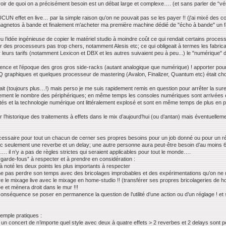
e savoir de quoi on a précisément besoin est un débat large et complexe…. (et sans parler de “vér
CUN effet en live… par la simple raison qu’on ne pouvait pas se les payer !! (j'ai mixé des
magnetos à bande et finalement m'acheter ma première machine dédié de "écho à bande" un 
u l’idée ingénieuse de copier le matériel studio à moindre coût ce qui rendait certains proces
r des processeurs pas trop chers, notamment Alesis etc; ce qui obligeait à termes les fabrica
leurs tarifs (notamment Lexicon et DBX et les autres suivaient peu à peu...) le "numérique" d
scence et l’époque des gros gros side-racks (autant analogique que numérique) ! apporter po
EQ graphiques et quelques processeur de mastering (Avalon, Finalizer, Quantum etc) était ch
it (toujours plus…!) mais perso je me suis rapidement remis en question pour arrêter la su
tiquement le nombre des périphériques; en même temps les consoles numériques sont arrivées 
ités et la technologie numérique ont littéralement explosé et sont en même temps de plus en 
 l’historique des traitements à effets dans le mix d’aujourd’hui (ou d’antan) mais éventuellem
écessaire pour tout un chacun de cerner ses propres besoins pour un job donné ou pour un rés
c seulement une reverbe et un delay; une autre personne aura peut-être besoin d’au moins 6 
 il n’y a pas de règles strictes qui seraient applicables pour tout le monde….
“garde-fous” à respecter et à prendre en considération :
à noté les deux points les plus importants à respecter
=> ne pas perdre son temps avec des bricolages improbables et des expérimentations qu’on ne m
dre le mixage live avec le mixage en home-studio !! (transférer ses propres bricolageries de 
e et mènera droit dans le mur !!!
n conséquence se poser en permanence la question de l’utilité d’une action ou d’un réglage ! et
emple pratiques :
n concert de n’importe quel style avec deux à quatre effets > 2 reverbes et 2 delays sont p