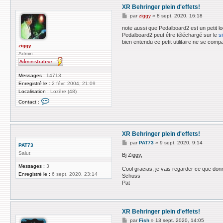
XR Behringer plein d'effets!
M
par
ziggy
»
8 sept. 2020, 16:18
e
s
note aussi que Pedalboard2 est un petit logi
s
Pedalboard2 peut être téléchargé sur le
s
a
bien entendu ce petit utilitaire ne se com
g
ziggy
e
Admin
Messages :
14713
Enregistré le :
2 févr. 2004, 21:09
Localisation :
Lozère (48)
C
Contact :
o
n
t
a
c
XR Behringer plein d'effets!
t
e
M
par
PAT73
»
9 sept. 2020, 9:14
PAT73
r
e
z
Salut
s
Bj Ziggy,
i
s
g
a
Messages :
3
Cool gracias, je vais regarder ce que do
g
g
Enregistré le :
6 sept. 2020, 23:14
Schuss
y
e
Pat
XR Behringer plein d'effets!
M
par
Fish
»
13 sept. 2020, 14:05