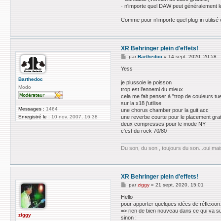
- n'importe quel DAW peut généralement le 
Comme pour n'importe quel plug-in utilisé 
XR Behringer plein d'effets!
M
par
Barthedoc
»
14 sept. 2020, 20:58
e
s
Yess
s
Barthedoc
a
je plussoie le poisson
g
Modo
trop est l’ennemi du mieux
e
cela me fait penser à "trop de couleurs tue
sur la x18 j'utilise
Messages :
1464
une chorus chamber pour la guit acc
Enregistré le :
10 nov. 2007, 16:38
une reverbe courte pour le placement grat
deux compresses pour le mode NY
c'est du rock 70/80
Du son, du son , toujours du son...oui mais
XR Behringer plein d'effets!
M
par
ziggy
»
21 sept. 2020, 15:01
e
s
Hello
s
pour apporter quelques idées de réflexion
a
=> rien de bien nouveau dans ce qui va suiv
g
ziggy
sinon :
e