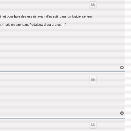
u
t
in et pour faire des essais avant d'investir dans un logiciel sérieux !
nt (mais en attendant Pedalboard est gratos...!!)
H
a
u
t
H
a
u
t