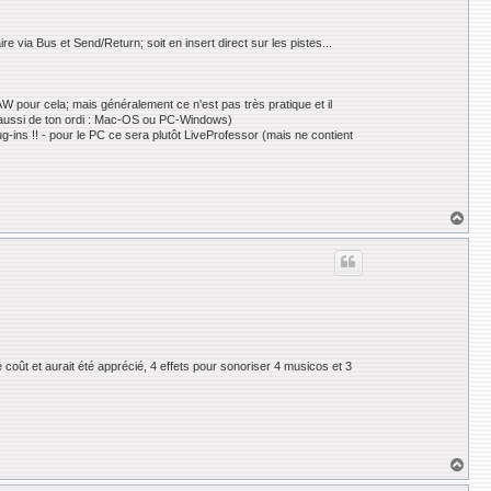
aire via Bus et Send/Return; soit en insert direct sur les pistes...
DAW pour cela; mais généralement ce n'est pas très pratique et il
nt aussi de ton ordi : Mac-OS ou PC-Windows)
ug-ins !! - pour le PC ce sera plutôt LiveProfessor (mais ne contient
H
a
u
t
 coût et aurait été apprécié, 4 effets pour sonoriser 4 musicos et 3
H
a