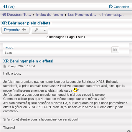
FAQ
Connexion
Dossiers Techniques
Index du forum
Les Forums de Discussions
Informatique, Consoles Numériques et MAO
XR Behringer plein d'effets!
Répondre
8 messages • Page
1
sur
1
PAT73
Salut
XR Behringer plein d'effets!
M
7 sept. 2020, 18:34
e
s
Hello à tous,
s
a
Je fais mes premiers pas en numérique sur la console Behringer XR18. Bel outil,
g
semble t'il, la prise en main reste assez intuitive, quelques tuto m'ont aidé, ainsi que la
e
notice (malheureusement en anglais, mais ca va
)
Je fais appel à vous pour un sujet sur lequel je n'ai pas trouvé la soluce:
Comment utiliser plus que 4 effets en même temps sur une même voie?
J'ai bien assimilé qu'elle possède 4 pistes FX, sur lesquelles on peut donc paramétrer 4
effets à gérer en SEND/RETURN. Mais si j'ai besoin d'un 5eme ou 6eme effet, je fais
comment?
Si l'un(une) d'entre vous a la combine, ce serait cool!!
Thanks!