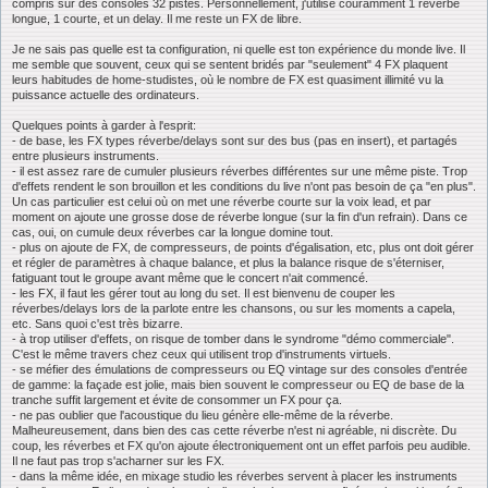
compris sur des consoles 32 pistes. Personnellement, j'utilise couramment 1 reverbe
longue, 1 courte, et un delay. Il me reste un FX de libre.
Je ne sais pas quelle est ta configuration, ni quelle est ton expérience du monde live. Il
me semble que souvent, ceux qui se sentent bridés par "seulement" 4 FX plaquent
leurs habitudes de home-studistes, où le nombre de FX est quasiment illimité vu la
puissance actuelle des ordinateurs.
Quelques points à garder à l'esprit:
- de base, les FX types réverbe/delays sont sur des bus (pas en insert), et partagés
entre plusieurs instruments.
- il est assez rare de cumuler plusieurs réverbes différentes sur une même piste. Trop
d'effets rendent le son brouillon et les conditions du live n'ont pas besoin de ça "en plus".
Un cas particulier est celui où on met une réverbe courte sur la voix lead, et par
moment on ajoute une grosse dose de réverbe longue (sur la fin d'un refrain). Dans ce
cas, oui, on cumule deux réverbes car la longue domine tout.
- plus on ajoute de FX, de compresseurs, de points d'égalisation, etc, plus ont doit gérer
et régler de paramètres à chaque balance, et plus la balance risque de s'éterniser,
fatiguant tout le groupe avant même que le concert n'ait commencé.
- les FX, il faut les gérer tout au long du set. Il est bienvenu de couper les
réverbes/delays lors de la parlote entre les chansons, ou sur les moments a capela,
etc. Sans quoi c'est très bizarre.
- à trop utiliser d'effets, on risque de tomber dans le syndrome "démo commerciale".
C'est le même travers chez ceux qui utilisent trop d'instruments virtuels.
- se méfier des émulations de compresseurs ou EQ vintage sur des consoles d'entrée
de gamme: la façade est jolie, mais bien souvent le compresseur ou EQ de base de la
tranche suffit largement et évite de consommer un FX pour ça.
- ne pas oublier que l'acoustique du lieu génère elle-même de la réverbe.
Malheureusement, dans bien des cas cette réverbe n'est ni agréable, ni discrète. Du
coup, les réverbes et FX qu'on ajoute électroniquement ont un effet parfois peu audible.
Il ne faut pas trop s'acharner sur les FX.
- dans la même idée, en mixage studio les réverbes servent à placer les instruments