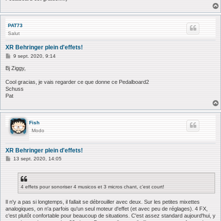
PAT73
Salut
XR Behringer plein d'effets!
M
9 sept. 2020, 9:14
e
s
Bj Ziggy,
s
a
Cool gracias, je vais regarder ce que donne ce Pedalboard2
g
Schuss
e
Pat
Fish
Modo
XR Behringer plein d'effets!
M
13 sept. 2020, 14:05
e
s
s
a
4 effets pour sonoriser 4 musicos et 3 micros chant, c'est court!
g
e
Il n'y a pas si longtemps, il fallait se débrouiller avec deux. Sur les petites mixettes
analogiques, on n'a parfois qu'un seul moteur d'effet (et avec peu de réglages). 4 FX,
c'est plutôt confortable pour beaucoup de situations. C'est assez standard aujourd'hui, y