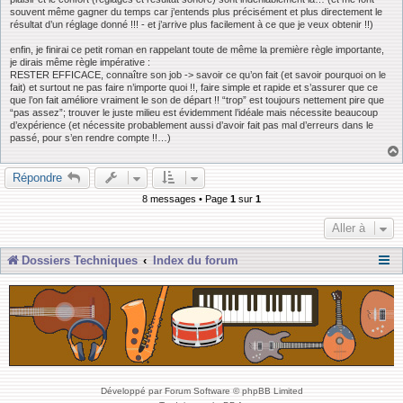
souvent même gagner du temps car j’entends plus précisément et plus directement le
résultat d’un réglage donné !!! - et j’arrive plus facilement à ce que je veux obtenir !!)
enfin, je finirai ce petit roman en rappelant toute de même la première règle importante,
je dirais même règle impérative :
RESTER EFFICACE, connaître son job -> savoir ce qu’on fait (et savoir pourquoi on le
fait) et surtout ne pas faire n’importe quoi !!, faire simple et rapide et s’assurer que ce
que l’on fait améliore vraiment le son de départ !! “trop” est toujours nettement pire que
“pas assez”; trouver le juste milieu est évidemment l’idéale mais nécessite beaucoup
d’expérience (et nécessite probablement aussi d’avoir fait pas mal d’erreurs dans le
passé, pour s’en rendre compte !!…)
Répondre
8 messages • Page
1
sur
1
Aller à
Dossiers Techniques
Index du forum
Développé par Forum Software © phpBB Limited