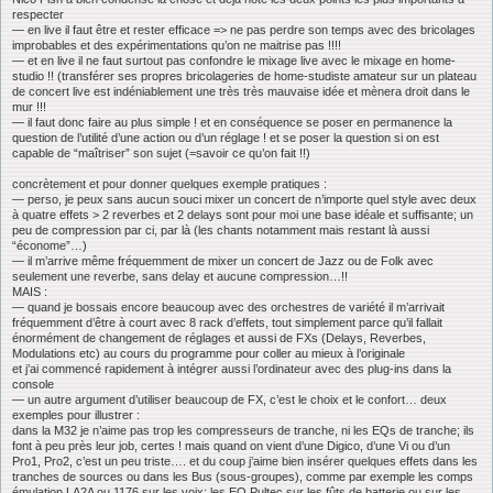
respecter
— en live il faut être et rester efficace => ne pas perdre son temps avec des bricolages
improbables et des expérimentations qu’on ne maitrise pas !!!!
— et en live il ne faut surtout pas confondre le mixage live avec le mixage en home-
studio !! (transférer ses propres bricolageries de home-studiste amateur sur un plateau
de concert live est indéniablement une très très mauvaise idée et mènera droit dans le
mur !!!
— il faut donc faire au plus simple ! et en conséquence se poser en permanence la
question de l’utilité d’une action ou d’un réglage ! et se poser la question si on est
capable de “maîtriser” son sujet (=savoir ce qu’on fait !!)
concrètement et pour donner quelques exemple pratiques :
— perso, je peux sans aucun souci mixer un concert de n’importe quel style avec deux
à quatre effets > 2 reverbes et 2 delays sont pour moi une base idéale et suffisante; un
peu de compression par ci, par là (les chants notamment mais restant là aussi
“économe”…)
— il m’arrive même fréquemment de mixer un concert de Jazz ou de Folk avec
seulement une reverbe, sans delay et aucune compression…!!
MAIS :
— quand je bossais encore beaucoup avec des orchestres de variété il m’arrivait
fréquemment d’être à court avec 8 rack d’effets, tout simplement parce qu’il fallait
énormément de changement de réglages et aussi de FXs (Delays, Reverbes,
Modulations etc) au cours du programme pour coller au mieux à l’originale
et j’ai commencé rapidement à intégrer aussi l’ordinateur avec des plug-ins dans la
console
— un autre argument d’utiliser beaucoup de FX, c’est le choix et le confort… deux
exemples pour illustrer :
dans la M32 je n’aime pas trop les compresseurs de tranche, ni les EQs de tranche; ils
font à peu près leur job, certes ! mais quand on vient d’une Digico, d’une Vi ou d’un
Pro1, Pro2, c’est un peu triste…. et du coup j’aime bien insérer quelques effets dans les
tranches de sources ou dans les Bus (sous-groupes), comme par exemple les comps
émulation LA2A ou 1176 sur les voix; les EQ Pultec sur les fûts de batterie ou sur les