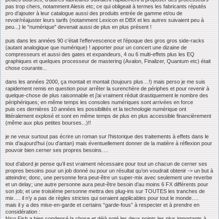
pas trop chers, notamment Alesis etc; ce qui obligeait à termes les fabricants réputés
pro d’ajouter à leur catalogue aussi des produits entrée de gamme et/ou de
revoir/réajuster leurs tarifs (notamment Lexicon et DBX et les autres suivaient peu à
peu...) le "numérique" devenait aussi de plus en plus présent !
puis dans les années 90 c’était l’effervescence et l’époque des gros gros side-racks
(autant analogique que numérique) ! apporter pour un concert une dizaine de
compresseurs et aussi des gates et expandeurs, 4 ou 6 multi-effets plus les EQ
graphiques et quelques processeur de mastering (Avalon, Finalizer, Quantum etc) était
chose courante...
dans les années 2000, ça montait et montait (toujours plus…!) mais perso je me suis
rapidement remis en question pour arrêter la surenchère de périphes et pour revenir à
quelque-chose de plus raisonnable et j’ai vraiment réduit drastiquement le nombre des
périphériques; en même temps les consoles numériques sont arrivées en force
puis ces dernières 10 années les possibilités et la technologie numérique ont
littéralement explosé et sont en même temps de plus en plus accessible financièrement
(même aux plus petites bourses...)!!
je ne veux surtout pas écrire un roman sur l’historique des traitements à effets dans le
mix d’aujourd’hui (ou d’antan) mais éventuellement donner de la matière à réflexion pour
pouvoir bien cerner ses propres besoins….
tout d’abord je pense qu’il est vraiment nécessaire pour tout un chacun de cerner ses
propres besoins pour un job donné ou pour un résultat qu’on voudrait obtenir -> un but à
atteindre; donc, une personne fera peut-être un super-mix avec seulement une reverbe
et un delay; une autre personne aura peut-être besoin d’au moins 6 FX différents pour
son job; et une troisième personne mettra des plug-ins sur TOUTES les tranches de
mix…. il n’y a pas de règles strictes qui seraient applicables pour tout le monde….
mais il y a des mise-en-garde et certains “garde-fous” à respecter et à prendre en
considération :
Nico Fish a bien condensé la chose et déjà noté les deux points les plus importants à