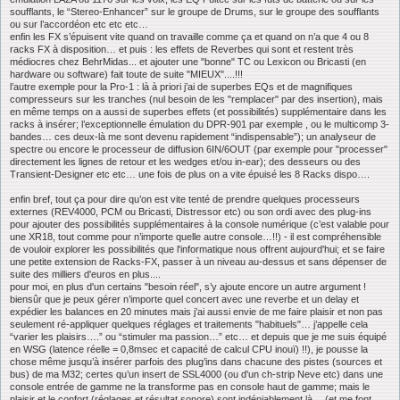
soufflants, le “Stereo-Enhancer” sur le groupe de Drums, sur le groupe des soufflants
ou sur l’accordéon etc etc etc…
enfin les FX s’épuisent vite quand on travaille comme ça et quand on n’a que 4 ou 8
racks FX à disposition… et puis : les effets de Reverbes qui sont et restent très
médiocres chez BehrMidas... et ajouter une "bonne" TC ou Lexicon ou Bricasti (en
hardware ou software) fait toute de suite "MIEUX"....!!!
l’autre exemple pour la Pro-1 : là à priori j’ai de superbes EQs et de magnifiques
compresseurs sur les tranches (nul besoin de les "remplacer" par des insertion), mais
en même temps on a aussi de superbes effets (et possibilités) supplémentaire dans les
racks à insérer; l’exceptionnelle émulation du DPR-901 par exemple , ou le multicomp 3-
bandes… ces deux-là me sont devenu rapidement “indispensable”); un analyseur de
spectre ou encore le processeur de diffusion 6IN/6OUT (par exemple pour "processer"
directement les lignes de retour et les wedges et/ou in-ear); des desseurs ou des
Transient-Designer etc etc… une fois de plus on a vite épuisé les 8 Racks dispo….
enfin bref, tout ça pour dire qu’on est vite tenté de prendre quelques processeurs
externes (REV4000, PCM ou Bricasti, Distressor etc) ou son ordi avec des plug-ins
pour ajouter des possibilités supplémentaires à la console numérique (c’est valable pour
une XR18, tout comme pour n’importe quelle autre console…!!) - il est compréhensible
de vouloir explorer les possibilités que l'informatique nous offrent aujourd'hui; et se faire
une petite extension de Racks-FX, passer à un niveau au-dessus et sans dépenser de
suite des milliers d'euros en plus....
pour moi, en plus d'un certains "besoin réel", s’y ajoute encore un autre argument !
biensûr que je peux gérer n’importe quel concert avec une reverbe et un delay et
expédier les balances en 20 minutes mais j’ai aussi envie de me faire plaisir et non pas
seulement ré-appliquer quelques réglages et traitements "habituels"… j’appelle cela
“varier les plaisirs….” ou “stimuler ma passion…” etc… et depuis que je me suis équipé
en WSG (latence réelle = 0,8msec et capacité de calcul CPU inouï) !!), je pousse la
chose même jusqu’à insérer parfois des plug’ins dans chacune des pistes (sources et
bus) de ma M32; certes qu’un insert de SSL4000 (ou d'un ch-strip Neve etc) dans une
console entrée de gamme ne la transforme pas en console haut de gamme; mais le
plaisir et le confort (réglages et résultat sonore) sont indéniablement là… (et me font