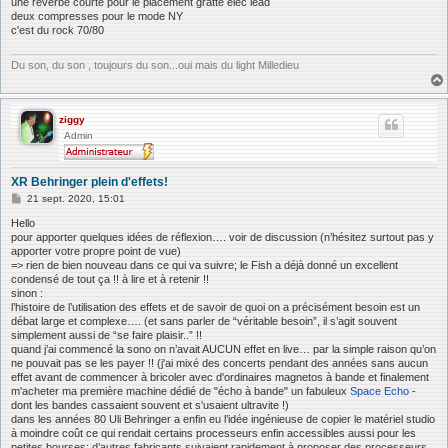
une reverbe courte pour le placement gratte elec lead
deux compresses pour le mode NY
c'est du rock 70/80
Du son, du son , toujours du son...oui mais du light Milledieu
ziggy
Admin
XR Behringer plein d'effets!
M
21 sept. 2020, 15:01
e
s
Hello
s
pour apporter quelques idées de réflexion…. voir de discussion (n’hésitez surtout pas y
a
apporter votre propre point de vue)
g
=> rien de bien nouveau dans ce qui va suivre; le Fish a déjà donné un excellent
e
condensé de tout ça !! à lire et à retenir !!
sinon :
l’histoire de l’utilisation des effets et de savoir de quoi on a précisément besoin est un
débat large et complexe…. (et sans parler de “véritable besoin”, il s’agit souvent
simplement aussi de “se faire plaisir..” !!
quand j’ai commencé la sono on n’avait AUCUN effet en live… par la simple raison qu’on
ne pouvait pas se les payer !! (j'ai mixé des concerts pendant des années sans aucun
effet avant de commencer à bricoler avec d'ordinaires magnetos à bande et finalement
m'acheter ma première machine dédié de "écho à bande" un fabuleux
Space Echo
-
dont les bandes cassaient souvent et s'usaient ultravite !)
dans les années 80 Uli Behringer a enfin eu l’idée ingénieuse de copier le matériel studio
à moindre coût ce qui rendait certains processeurs enfin accessibles aussi pour les
petites bourses; d’autres fabricants suivaient rapidement à proposer des processeurs