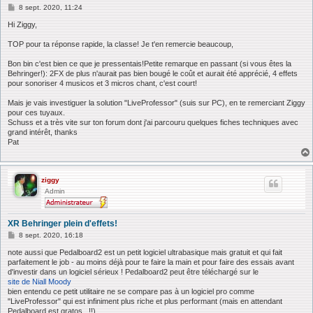
M
8 sept. 2020, 11:24
e
s
Hi Ziggy,
s
a
TOP pour ta réponse rapide, la classe! Je t'en remercie beaucoup,
g
e
Bon bin c'est bien ce que je pressentais!Petite remarque en passant (si vous êtes la
Behringer!): 2FX de plus n'aurait pas bien bougé le coût et aurait été apprécié, 4 effets
pour sonoriser 4 musicos et 3 micros chant, c'est court!
Mais je vais investiguer la solution "LiveProfessor" (suis sur PC), en te remerciant Ziggy
pour ces tuyaux.
Schuss et a très vite sur ton forum dont j'ai parcouru quelques fiches techniques avec
grand intérêt, thanks
Pat
ziggy
Admin
XR Behringer plein d'effets!
M
8 sept. 2020, 16:18
e
s
note aussi que Pedalboard2 est un petit logiciel ultrabasique mais gratuit et qui fait
s
parfaitement le job - au moins déjà pour te faire la main et pour faire des essais avant
a
d'investir dans un logiciel sérieux ! Pedalboard2 peut être téléchargé sur le
g
site de Niall Moody
e
bien entendu ce petit utilitaire ne se compare pas à un logiciel pro comme
"LiveProfessor" qui est infiniment plus riche et plus performant (mais en attendant
Pedalboard est gratos...!!)