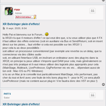
ziggy
Admin
XR Behringer plein d'effets!
M
8 sept. 2020, 8:04
e
s
Hello Pat et bienvenu sur le Forum...
s
la XR18 n'a que 4 moteurs d'effet ! ce qui veut dire que, si tu veux utiliser plus que 4 FX
a
il faut utiliser des effets externes (soit en auxiliaire via Bus et Send/Return; soit en insert
g
direct sur les pistes... faut vérifier si cela est possible sur les XR18 ! )
e
pour cela tu as deux possibilités :
soit utiliser un processeur conventionnel (par exemple une reverbe ou un delay, que tu
connecteras via des câbles audio
soit, en utilisant l'interface USB, en insérant un ordinateur avec des plug-ins dans ta
XR18; en principe tu peux utiliser n'importe quel DAW pour cela; mais généralement ce
n'est pas très pratique et il vaut mieux utiliser des logiciels plus appropriés pour cela
(MainStage, Multirack, LiveProfessor, GigPerformer etc etc etc... dépendant aussi de
ton ordi : Mac-OS ou PC-Windows)
si tu as un Mac je te conseille tout particulièrement MainStage, très performant, pas
cher du tout et livré avec une foule de très bons plug-ins !! - pour le PC ce sera plutôt
LiveProfessor (mais ne contient aucun plug-in ! il te faudra donc des VST en plus !)
PAT73
Salut
XR Behringer plein d'effets!