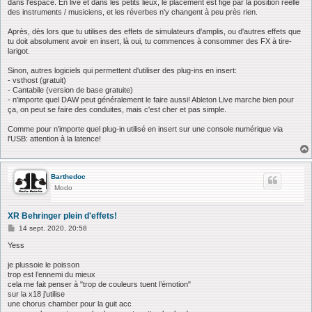
dans l'espace. En live et dans les petits lieux, le placement est figé par la position réelle
des instruments / musiciens, et les réverbes n'y changent à peu près rien.
Après, dès lors que tu utilises des effets de simulateurs d'amplis, ou d'autres effets que
tu doit absolument avoir en insert, là oui, tu commences à consommer des FX à tire-
larigot.
Sinon, autres logiciels qui permettent d'utiliser des plug-ins en insert:
- vsthost (gratuit)
- Cantabile (version de base gratuite)
- n'importe quel DAW peut généralement le faire aussi! Ableton Live marche bien pour
ça, on peut se faire des conduites, mais c'est cher et pas simple.
Comme pour n'importe quel plug-in utilisé en insert sur une console numérique via
l'USB: attention à la latence!
Barthedoc
Modo
XR Behringer plein d'effets!
M
14 sept. 2020, 20:58
e
s
Yess
s
a
je plussoie le poisson
g
trop est l’ennemi du mieux
e
cela me fait penser à "trop de couleurs tuent l’émotion"
sur la x18 j'utilise
une chorus chamber pour la guit acc