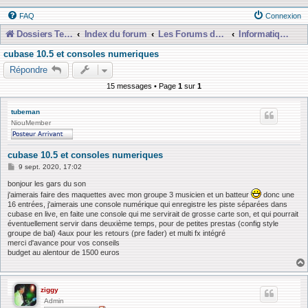
FAQ
Connexion
Dossiers Techniques
Index du forum
Les Forums de Discussions
Informatique, Consoles Numériques et MAO
cubase 10.5 et consoles numeriques
Répondre
15 messages • Page
1
sur
1
tubeman
NiouMember
cubase 10.5 et consoles numeriques
M
9 sept. 2020, 17:02
e
s
bonjour les gars du son
s
j'aimerais faire des maquettes avec mon groupe 3 musicien et un batteur
donc une
a
16 entrées, j'aimerais une console numérique qui enregistre les piste séparées dans
g
cubase en live, en faite une console qui me servirait de grosse carte son, et qui pourrait
e
éventuellement servir dans deuxième temps, pour de petites prestas (config style
groupe de bal) 4aux pour les retours (pre fader) et multi fx intégré
merci d'avance pour vos conseils
budget au alentour de 1500 euros
ziggy
Admin