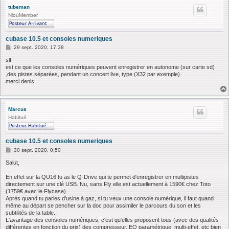
tubeman
NiouMember
cubase 10.5 et consoles numeriques
M
29 sept. 2020, 17:38
e
s
slt
s
est ce que les consoles numériques peuvent enregistrer en autonome (sur carte sd)
a
,des pistes séparées, pendant un concert live, type (X32 par exemple).
g
merci denis
e
Marcus
Habitué
cubase 10.5 et consoles numeriques
M
30 sept. 2020, 0:50
e
s
Salut,
s
a
En effet sur la QU16 tu as le Q-Drive qui te permet d'enregistrer en multipistes
g
directement sur une clé USB. Nu, sans Fly elle est actuellement à 1590€ chez Toto
e
(1759€ avec le Flycase)
Après quand tu parles d'usine à gaz, si tu veux une console numérique, il faut quand
même au départ se pencher sur la doc pour assimiler le parcours du son et les
subtilités de la table.
L'avantage des consoles numériques, c'est qu'elles proposent tous (avec des qualités
différentes en fonction du prix) des compresseur, EQ paramétrique, multi-effet, etc bien