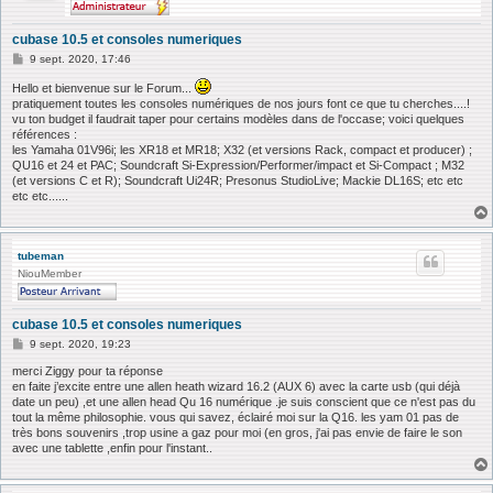
cubase 10.5 et consoles numeriques
M
9 sept. 2020, 17:46
e
s
Hello et bienvenue sur le Forum...
s
pratiquement toutes les consoles numériques de nos jours font ce que tu cherches....!
a
vu ton budget il faudrait taper pour certains modèles dans de l'occase; voici quelques
g
références :
e
les Yamaha 01V96i; les XR18 et MR18; X32 (et versions Rack, compact et producer) ;
QU16 et 24 et PAC; Soundcraft Si-Expression/Performer/impact et Si-Compact ; M32
(et versions C et R); Soundcraft Ui24R; Presonus StudioLive; Mackie DL16S; etc etc
etc etc......
tubeman
NiouMember
cubase 10.5 et consoles numeriques
M
9 sept. 2020, 19:23
e
s
merci Ziggy pour ta réponse
s
en faite j’excite entre une allen heath wizard 16.2 (AUX 6) avec la carte usb (qui déjà
a
date un peu) ,et une allen head Qu 16 numérique .je suis conscient que ce n'est pas du
g
tout la même philosophie. vous qui savez, éclairé moi sur la Q16. les yam 01 pas de
e
très bons souvenirs ,trop usine a gaz pour moi (en gros, j'ai pas envie de faire le son
avec une tablette ,enfin pour l'instant..