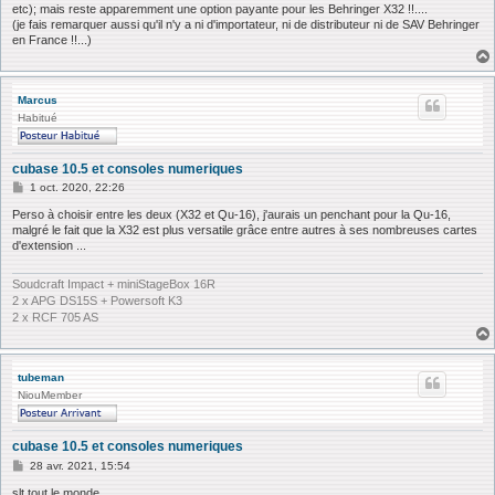
etc); mais reste apparemment une option payante pour les Behringer X32 !!....
g
(je fais remarquer aussi qu'il n'y a ni d'importateur, ni de distributeur ni de SAV Behringer
e
en France !!...)
Marcus
Habitué
cubase 10.5 et consoles numeriques
M
1 oct. 2020, 22:26
e
s
Perso à choisir entre les deux (X32 et Qu-16), j'aurais un penchant pour la Qu-16,
s
malgré le fait que la X32 est plus versatile grâce entre autres à ses nombreuses cartes
a
d'extension ...
g
e
Soudcraft Impact + miniStageBox 16R
2 x APG DS15S + Powersoft K3
2 x RCF 705 AS
tubeman
NiouMember
cubase 10.5 et consoles numeriques
M
28 avr. 2021, 15:54
e
s
slt tout le monde