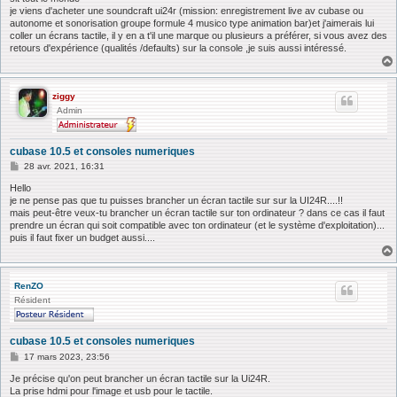
s
je viens d'acheter une soundcraft ui24r (mission: enregistrement live av cubase ou
a
autonome et sonorisation groupe formule 4 musico type animation bar)et j'aimerais lui
g
coller un écrans tactile, il y en a t'il une marque ou plusieurs a préférer, si vous avez des
e
retours d'expérience (qualités /defaults) sur la console ,je suis aussi intéressé.
ziggy
Admin
cubase 10.5 et consoles numeriques
M
28 avr. 2021, 16:31
e
s
Hello
s
je ne pense pas que tu puisses brancher un écran tactile sur sur la UI24R....!!
a
mais peut-être veux-tu brancher un écran tactile sur ton ordinateur ? dans ce cas il faut
g
prendre un écran qui soit compatible avec ton ordinateur (et le système d'exploitation)...
e
puis il faut fixer un budget aussi....
RenZO
Résident
cubase 10.5 et consoles numeriques
M
17 mars 2023, 23:56
e
s
Je précise qu'on peut brancher un écran tactile sur la Ui24R.
s
La prise hdmi pour l'image et usb pour le tactile.