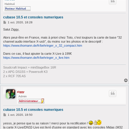
Habitué
cubase 10.5 et consoles numeriques
M
1 oct. 2020, 18:28
e
s
Salut Ziggy,
s
a
Alors peut-être en France, mais à priori chez Toto, c'est toujours la carte de base "32
g
channel audio interface X-usb", du moins sur les photos et le descriptif :
e
https://www.thomann.de/fr/behringer_x_32_compact.htm
Dans ce cas, il faut ajouter la carte X-Live à 199€
https://www.thomann.de/fr/behringer_x_live.htm
Soudcraft Impact + miniStageBox 16R
2 x APG DS15S + Powersoft K3
2 x RCF 705 AS
ziggy
Admin
cubase 10.5 et consoles numeriques
M
1 oct. 2020, 18:50
e
s
yesss, je pense que tu as raison ! merci pour la rectification !
s
la carte X-Live/DN32-Live est livré d'usine en standard avec les consoles Midas (M32
a