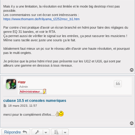
a
g
Mais il y a une limitation, la résolution est limitée et le mode big desktop n'est pas
e
possible.
Les commentaires sur cet écran sont intéressants :
https://www.thomann.de/fr/iiyama_t2252msc_b1.htm
Par contre c'est pratique d'avoir un écran branché en hdmi pour faire des réglages du
genre EQ 31 bandes, et voir le RTA.
Ça permet aussi de vérifier le signal sur les entrées, ça peut rassurer les musiciens !
Même sans tactile avec juste une souris ça le fait.
Idéalement faut mieux un pc sur le réseau afin d'avoir une haute résolution, et pourquoi
pas le multi onglets.
Je précise que la prise hdmi n'est pas présente sur les Ui12 et Ui16, qui sont par
ailleurs une gamme en dessous à tous niveaux.
ziggy
Admin
cubase 10.5 et consoles numeriques
M
18 mars 2023, 11:57
e
s
merci pour le complément d'infos....
s
a
g
e
Répondre