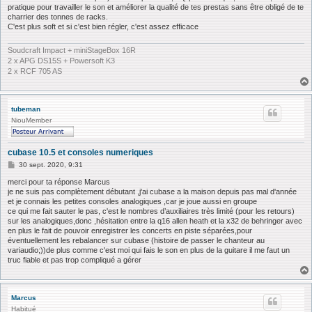
pratique pour travailler le son et améliorer la qualité de tes prestas sans être obligé de te
charrier des tonnes de racks.
C'est plus soft et si c'est bien régler, c'est assez efficace
Soudcraft Impact + miniStageBox 16R
2 x APG DS15S + Powersoft K3
2 x RCF 705 AS
tubeman
NiouMember
cubase 10.5 et consoles numeriques
M
30 sept. 2020, 9:31
e
s
merci pour ta réponse Marcus
s
je ne suis pas complètement débutant ,j'ai cubase a la maison depuis pas mal d'année
a
et je connais les petites consoles analogiques ,car je joue aussi en groupe
g
ce qui me fait sauter le pas, c'est le nombres d’auxiliaires très limité (pour les retours)
e
sur les analogiques,donc ,hésitation entre la q16 allen heath et la x32 de behringer avec
en plus le fait de pouvoir enregistrer les concerts en piste séparées,pour
éventuellement les rebalancer sur cubase (histoire de passer le chanteur au
variaudio;))de plus comme c'est moi qui fais le son en plus de la guitare il me faut un
truc fiable et pas trop compliqué a gérer
Marcus
Habitué