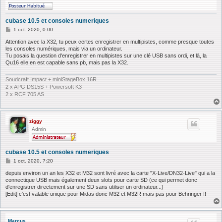
cubase 10.5 et consoles numeriques
M
1 oct. 2020, 0:00
e
s
Attention avec la X32, tu peux certes enregistrer en multipistes, comme presque toutes
s
les consoles numériques, mais via un ordinateur.
a
Tu posais la question d'enregistrer en multipistes sur une clé USB sans ordi, et là, la
g
Qu16 elle en est capable sans pb, mais pas la X32.
e
Soudcraft Impact + miniStageBox 16R
2 x APG DS15S + Powersoft K3
2 x RCF 705 AS
ziggy
Admin
cubase 10.5 et consoles numeriques
M
1 oct. 2020, 7:20
e
s
depuis environ un an les X32 et M32 sont livré avec la carte "X-Live/DN32-Live" qui a la
s
connectique USB mais également deux slots pour carte SD (ce qui permet donc
a
d'enregistrer directement sur une SD sans utiliser un ordinateur...)
g
[Edit] c'est valable unique pour Midas donc M32 et M32R mais pas pour Behringer !!
e
Marcus