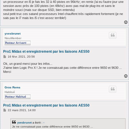
un processeur en i5 je fais les 32 à 40 pistes en 96kHz; en remix j'ai eu l'autre jour une
session avec près de 100 pistes (en 48khz) avec pas mal de plug-ins et sans le
moindre souci (mais sur disque SSD, bien entendu)
seul petit truc ces satané processeurs Intel chauffent très rapidement fortement (je ne
sais pas le i7 mais les i5 c'est assez terrible!)
yvesbrunet
NiouMember
Pro1 Midas et enregistrement par les liaisons AES50
M
16 févr. 2021, 20:56
e
s
Ok, un grand merci pour les infos...
s
J'aime bien Logic Pro X ! Je ne connaissait pas cette différence entre 9650 et 9630 ...
a
Merci
g
e
Gros Rems
Habitué
Pro1 Midas et enregistrement par les liaisons AES50
M
22 mars 2021, 14:00
e
s
s
yvesbrunet
a écrit :
↑
a
Je ne connaissait pas cette différence entre 9650 et 9630 ...
g