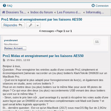
FAQ
Connexion
Dossiers Techniques
Index du forum
Les Forums de Discussions
Informatique, Consoles Numériques et MAO
Pro1 Midas et enregistrement par les liaisons AES50
Répondre
4 messages • Page
1
sur
1
yvesbrunet
NiouMember
Pro1 Midas et enregistrement par les liaisons AES50
M
15 févr. 2021, 12:03
e
s
Bonjour à tous,
s
Question : Pour enregistrer les entrées audio d'une console Pro1 simplement et
a
économiquement j'aimerais raccorder un (ou plus) boitier/s KlarkTeknik DN9630 sur un
g
MacBook Pro.
e
- Quel est le logiciel le plus adapté pour l'enregistrement de live(s), et également des
séances en studio, avec ce/ces boitier/s ?
Peut-on en mettre deux (ou plus) boitiers sur le même Mac pour avoir 48 pistes de
dispo ? Ce qui veux dire deux (ou plus) raccordements USB venant des deux boitiers
qui vont sur le même Mac ?
- Sinon, outre le prix bien sûr , quel avantage il y aurait à récupérer les voies audio d'une
autre façon par un DN9650 et une interface complémentaire soit Madi soit Dante ? et
quel serait le/les logiciels appropriés ?
Et... dernière question : Est-ce qu'un MacBook (2017) sous macOS Big Sur de 2,9Ghz