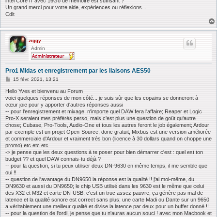
intel Core i7 avec 16Go de mémoire est suffisant ?
Un grand merci pour votre aide, expériences ou réflexions...
Cdlt
ziggy
Admin
Pro1 Midas et enregistrement par les liaisons AES50
M
15 févr. 2021, 13:21
e
s
Hello Yves et bienvenu au Forum
s
voici quelques réponses de mon côté... je suis sûr que les copains se donneront à
a
cœur joie pour y apporter d'autres réponses aussi
g
-- pour l'enregistrement et mixage, n'importe quel DAW fera l'affaire; Reaper et Logic
e
Pro-X seraient mes préférés perso, mais c'est plus une question de goût qu'autre
chose; Cubase, Pro-Tools, Audio-One et tous les autres feront le job également; Ardour
par exemple est un projet Open-Source, donc gratuit; Mixbus est une version améliorée
et commerciale d'Ardour et vraiment très bon (licence à 30 dollars quand on choppe une
promo) etc etc etc....
-> je pense que les deux questions à te poser pour bien démarrer c'est : quel est ton
budget ?? et quel DAW connais-tu déjà ?
-- pour la question, si tu peux utiliser deux DN-9630 en même temps, il me semble que
oui !!
-- question de l'avantage du DN9650 la réponse est la qualité !! j'ai moi-même, du
DN9630 et aussi du DN9650; le chip USB utilisé dans les 9630 est le même que celui
des X32 et M32 et carte DN-USB; c'est un truc assez pauvre, ça génère pas mal de
latence et la qualité sonore est correct sans plus; une carte Madi ou Dante sur un 9650
a véritablement une meilleur qualité et divise la latence par deux pour un buffer donné !!
-- pour la question de l'ordi, je pense que tu n'auras aucun souci ! avec mon Macbook et