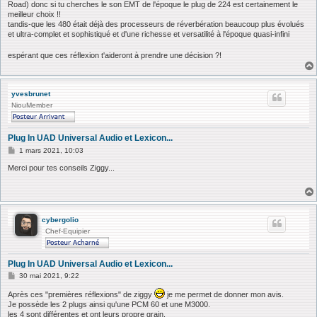
Road) donc si tu cherches le son EMT de l'époque le plug de 224 est certainement le
meilleur choix !!
tandis-que les 480 était déjà des processeurs de réverbération beaucoup plus évolués
et ultra-complet et sophistiqué et d'une richesse et versatilité à l'époque quasi-infini
espérant que ces réflexion t'aideront à prendre une décision ?!
yvesbrunet
NiouMember
Plug In UAD Universal Audio et Lexicon...
M
1 mars 2021, 10:03
e
s
Merci pour tes conseils Ziggy...
s
a
g
e
cybergolio
Chef-Equipier
Plug In UAD Universal Audio et Lexicon...
M
30 mai 2021, 9:22
e
s
Après ces "premières réflexions" de ziggy
je me permet de donner mon avis.
s
Je possède les 2 plugs ainsi qu'une PCM 60 et une M3000.
a
les 4 sont différentes et ont leurs propre grain.