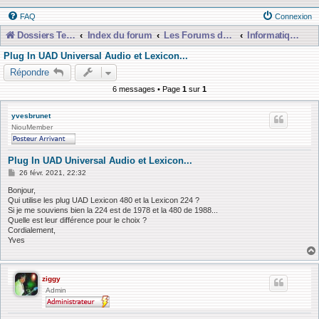
FAQ
Connexion
Dossiers Techniques
Index du forum
Les Forums de Discussions
Informatique, Consoles Numériques et MAO
Plug In UAD Universal Audio et Lexicon...
Répondre
6 messages • Page
1
sur
1
yvesbrunet
NiouMember
Plug In UAD Universal Audio et Lexicon...
M
26 févr. 2021, 22:32
e
s
Bonjour,
s
Qui utilise les plug UAD Lexicon 480 et la Lexicon 224 ?
a
Si je me souviens bien la 224 est de 1978 et la 480 de 1988...
g
Quelle est leur différence pour le choix ?
e
Cordialement,
Yves
ziggy
Admin