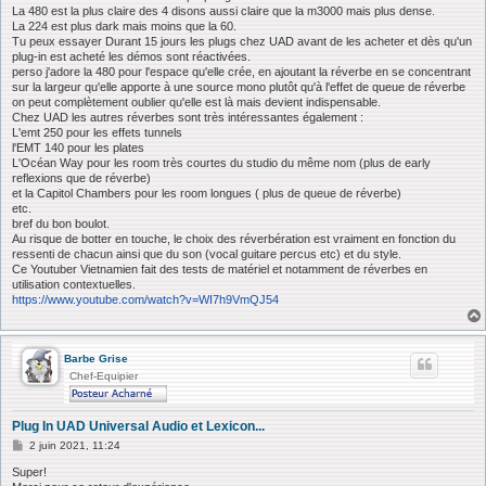
g
La 480 est la plus claire des 4 disons aussi claire que la m3000 mais plus dense.
e
La 224 est plus dark mais moins que la 60.
Tu peux essayer Durant 15 jours les plugs chez UAD avant de les acheter et dès qu'un
plug-in est acheté les démos sont réactivées.
perso j'adore la 480 pour l'espace qu'elle crée, en ajoutant la réverbe en se concentrant
sur la largeur qu'elle apporte à une source mono plutôt qu'à l'effet de queue de réverbe
on peut complètement oublier qu'elle est là mais devient indispensable.
Chez UAD les autres réverbes sont très intéressantes également :
L'emt 250 pour les effets tunnels
l'EMT 140 pour les plates
L'Océan Way pour les room très courtes du studio du même nom (plus de early
reflexions que de réverbe)
et la Capitol Chambers pour les room longues ( plus de queue de réverbe)
etc.
bref du bon boulot.
Au risque de botter en touche, le choix des réverbération est vraiment en fonction du
ressenti de chacun ainsi que du son (vocal guitare percus etc) et du style.
Ce Youtuber Vietnamien fait des tests de matériel et notamment de réverbes en
utilisation contextuelles.
https://www.youtube.com/watch?v=WI7h9VmQJ54
Barbe Grise
Chef-Equipier
Plug In UAD Universal Audio et Lexicon...
M
2 juin 2021, 11:24
e
s
Super!
s