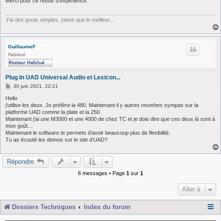
Merci pour ce retour d'expérience.
a
g
e
J'ai des gouts simples, j'aime que le meilleur...
GuillaumeF
Habitué
Plug In UAD Universal Audio et Lexicon...
M
30 juin 2021, 22:21
e
s
Hello
s
j’utilise les deux. Je préfère la 480. Maintenant il y autres reverbes sympas sur la
a
platforme UAD comme la plate et la 250.
g
Maintenant j’ai une M3000 et une 4000 de chez TC et je dois dire que ces deux là sont à
e
mon goût…
Maintenant le software te permets d’avoir beaucoup plus de flexibilité.
Tu as écouté les demos sur le site d’UAD?
Répondre
6 messages • Page
1
sur
1
Aller à
Dossiers Techniques
Index du forum