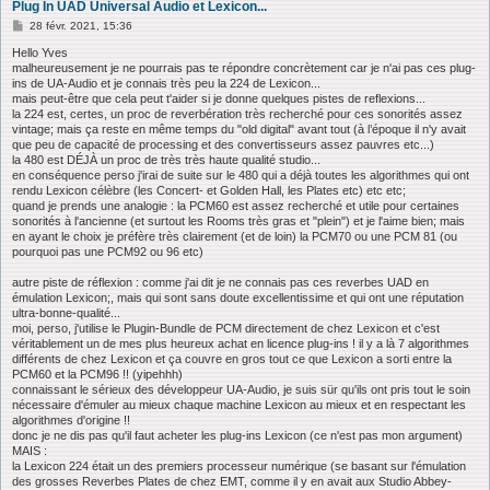
Plug In UAD Universal Audio et Lexicon...
M
28 févr. 2021, 15:36
e
s
Hello Yves
s
malheureusement je ne pourrais pas te répondre concrètement car je n'ai pas ces plug-
a
ins de UA-Audio et je connais très peu la 224 de Lexicon...
g
mais peut-être que cela peut t'aider si je donne quelques pistes de reflexions...
e
la 224 est, certes, un proc de reverbération très recherché pour ces sonorités assez
vintage; mais ça reste en même temps du "old digital" avant tout (à l’époque il n'y avait
que peu de capacité de processing et des convertisseurs assez pauvres etc...)
la 480 est DÉJÀ un proc de très très haute qualité studio...
en conséquence perso j'irai de suite sur le 480 qui a déjà toutes les algorithmes qui ont
rendu Lexicon célèbre (les Concert- et Golden Hall, les Plates etc) etc etc;
quand je prends une analogie : la PCM60 est assez recherché et utile pour certaines
sonorités à l'ancienne (et surtout les Rooms très gras et "plein") et je l'aime bien; mais
en ayant le choix je préfère très clairement (et de loin) la PCM70 ou une PCM 81 (ou
pourquoi pas une PCM92 ou 96 etc)
autre piste de réflexion : comme j'ai dit je ne connais pas ces reverbes UAD en
émulation Lexicon;, mais qui sont sans doute excellentissime et qui ont une réputation
ultra-bonne-qualité...
moi, perso, j'utilise le Plugin-Bundle de PCM directement de chez Lexicon et c'est
véritablement un de mes plus heureux achat en licence plug-ins ! il y a là 7 algorithmes
différents de chez Lexicon et ça couvre en gros tout ce que Lexicon a sorti entre la
PCM60 et la PCM96 !! (yipehhh)
connaissant le sérieux des développeur UA-Audio, je suis sür qu'ils ont pris tout le soin
nécessaire d'émuler au mieux chaque machine Lexicon au mieux et en respectant les
algorithmes d'origine !!
donc je ne dis pas qu'il faut acheter les plug-ins Lexicon (ce n'est pas mon argument)
MAIS :
la Lexicon 224 était un des premiers processeur numérique (se basant sur l'émulation
des grosses Reverbes Plates de chez EMT, comme il y en avait aux Studio Abbey-