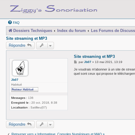
FAQ
Dossiers Techniques
Index du forum
Les Forums de Discuss
Site streaming et MP3
Répondre
Site streaming et MP3
M
par
Jb07
»
13 mai 2021, 13:19
e
s
Je voudrais m'abonner à un site de streami
s
quel sont ceux qui propose le télécharg
a
g
Jb07
e
Habitué
Messages :
136
Enregistré le :
20 oct. 2018, 8:38
Localisation :
Satillieu(07)
Répondre
Retourner vers « Informatique, Consoles Numériques et MAO »