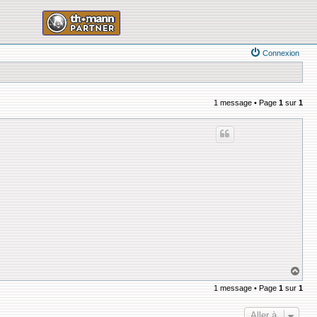
Connexion
1 message • Page
1
sur
1
H
a
1 message • Page
1
sur
1
u
t
Aller à