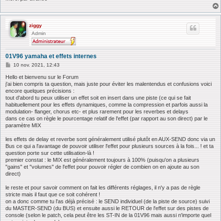
ziggy
Admin
01V96 yamaha et effets internes
M
10 nov. 2021, 12:43
e
s
Hello et bienvenu sur le Forum
s
j'ai bien compris ta question, mais juste pour éviter les malentendus et confusions voici
a
encore quelques précisions :
g
tout d'abord tu peux utiliser un effet soit en insert dans une piste (ce qui se fait
e
habituellement pour les effets dynamiques, comme la compression et parfois aussi la
modulation- flanger, chorus etc- et plus rarement pour les reverbes et delays
dans ce cas on règle le pourcentage relatif de l'effet (par rapport au son direct) par le
paramètre MIX
les effets de delay et reverbe sont généralement utilisé plutôt en AUX-SEND donc via un
Bus ce qui a l'avantage de pouvoir utiliser l'effet pour plusieurs sources à la fois... ! et ta
question porte sur cette utilisation-là !
premier constat : le MIX est généralement toujours à 100% (puisqu'on a plusieurs
"gains" et "volumes" de l'effet pour pouvoir régler de combien on en ajoute au son
direct)
le reste et pour savoir comment on fait les différents réglages, il n'y a pas de règle
stricte mais il faut que ce soit cohérent !
on a donc comme tu l'as déjà précisé : le SEND individuel (de la piste de source) suivi
du MASTER-SEND (du BUS) et ensuite aussi le RETOUR de l'effet sur des pistes de
console (selon le patch, cela peut être les ST-IN de la 01V96 mais aussi n'importe quel