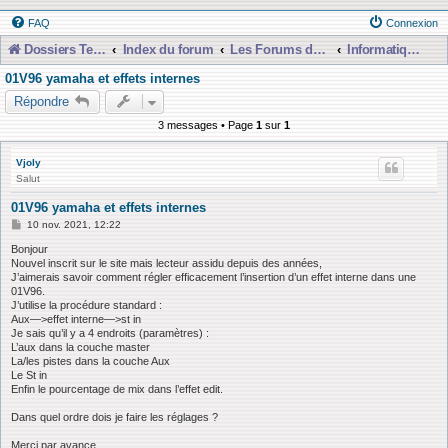
FAQ
Connexion
Dossiers Techniques
Index du forum
Les Forums de Discussions
Informatique, Consoles Numériques et MAO
01V96 yamaha et effets internes
Répondre
3 messages • Page
1
sur
1
Vjoly
Salut
01V96 yamaha et effets internes
M
10 nov. 2021, 12:22
e
s
Bonjour
s
Nouvel inscrit sur le site mais lecteur assidu depuis des années,
a
J’aimerais savoir comment régler efficacement l’insertion d’un effet interne dans une
g
01V96.
e
J’utilise la procédure standard :
Aux—>effet interne—>st in
Je sais qu’il y a 4 endroits (paramètres) :
L’aux dans la couche master
La/les pistes dans la couche Aux
Le St in
Enfin le pourcentage de mix dans l’effet edit.
Dans quel ordre dois je faire les réglages ?
Merci par avance