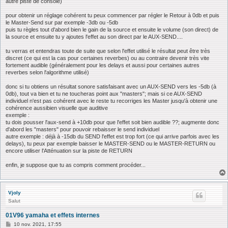
autre piste de console)
pour obtenir un réglage cohérent tu peux commencer par régler le Retour à 0db et puis
le Master-Send sur par exemple -3db ou -5db
puis tu règles tout d'abord bien le gain de la source et ensuite le volume (son direct) de
la source et ensuite tu y ajoutes l'effet au son direct par le AUX-SEND....
tu verras et entendras toute de suite que selon l'effet utilisé le résultat peut être très
discret (ce qui est la cas pour certaines reverbes) ou au contraire devenir très vite
fortement audible (généralement pour les delays et aussi pour certaines autres
reverbes selon l'algorithme utilisé)
donc si tu obtiens un résultat sonore satisfaisant avec un AUX-SEND vers les -5db (à
0db), tout va bien et tu ne toucheras point aux "masters"; mais si ce AUX-SEND
individuel n'est pas cohérent avec le reste tu recorriges les Master jusqu'à obtenir une
cohérence aussibien visuelle que auditive
exemple :
tu dois pousser l'aux-send à +10db pour que l'effet soit bien audible ??; augmente donc
d'abord les "masters" pour pouvoir rebaisser le send individuel
autre exemple : déjà à -15db du SEND l'effet est trop fort (ce qui arrive parfois avec les
delays), tu peux par exemple baisser le MASTER-SEND ou le MASTER-RETURN ou
encore utiliser l'Atténuation sur la piste de RETURN
enfin, je suppose que tu as compris comment procéder...
Vjoly
Salut
01V96 yamaha et effets internes
M
10 nov. 2021, 17:55