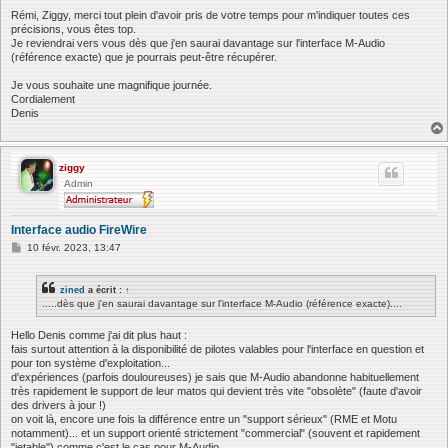
e
s
Rémi, Ziggy, merci tout plein d'avoir pris de votre temps pour m'indiquer toutes ces
s
précisions, vous êtes top.
a
Je reviendrai vers vous dès que j'en saurai davantage sur l'interface M-Audio
g
(référence exacte) que je pourrais peut-être récupérer.
e
Je vous souhaite une magnifique journée.
Cordialement
Denis
ziggy
Admin
Interface audio FireWire
M
10 févr. 2023, 13:47
e
s
s
zined
a écrit :
↑
a
.....dès que j'en saurai davantage sur l'interface M-Audio (référence exacte)....
g
e
Hello Denis comme j'ai dit plus haut :
fais surtout attention à la disponibilité de pilotes valables pour l'interface en question et
pour ton système d'exploitation...
d'expériences (parfois douloureuses) je sais que M-Audio abandonne habituellement
très rapidement le support de leur matos qui devient très vite "obsolète" (faute d'avoir
des drivers à jour !)
on voit là, encore une fois la différence entre un "support sérieux" (RME et Motu
notamment)... et un support orienté strictement "commercial" (souvent et rapidement
"jetable") comme c'est le cas pour M-Audio