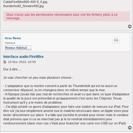
CableFireWire800-400-9_6.jpg
thunderbolt2_firewire400.jpg
Vous n’avez pas les permissions nécessaires pour voir les fichiers joints à ce
message.
Gros Rems
Habitué
Interface audio FireWire
M
10 févr. 2023, 10:55
e
s
Dur à dire ...
s
a
Je vais chercher un peu mais plusieurs choses :
g
e
- L'adaptateur que tu montre converti a partir du Thunderbolt qui est lui aussi un
connecteur dépassé, tu en changera donc en même temps que le mac.
- A l'époque j'avais fais pas mal de recherches et avait vu que dans ce type d'adaptateur
la qualité de la puce est primordial et qu'apparement c'est avec les Chipsets Texas
Instrument qu'il y a le moins de problème.
- J'ai déjà acheté ce genre d'adaptateur pour faire une station de mesure sur iPad. Pour
être sûr j'ai tout simplement amené tout le matériel nécessaire dans un Apple store pour
tester directement sur place. Il a fallu que j'achète le produit pour tester mais le vendeur
était prévenu que si ca ne marchait pas je le lui rendrait immédiatement pour
remboursement (dans mon cas c'était pour brancher une carte son USB sur un iPad)