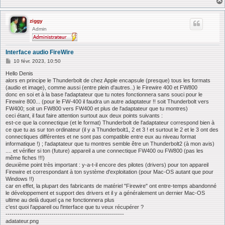
ziggy
Admin
Interface audio FireWire
M
10 févr. 2023, 10:50
e
s
Hello Denis
s
alors en principe le Thunderbolt de chez Apple encapsule (presque) tous les formats
a
(audio et image), comme aussi (entre plein d'autres..) le Firewire 400 et FW800
g
donc en soi et à la base l'adaptateur que tu notes fonctionnera sans souci pour le
e
Firewire 800... (pour le FW-400 il faudra un autre adaptateur !! soit Thunderbolt vers
FW400; soit un FW800 vers FW400 et plus de l'adaptateur que tu montres)
ceci étant, il faut faire attention surtout aux deux points suivants :
est-ce que la connectique (et le format) Thunderbolt de l'adaptateur correspond bien à
ce que tu as sur ton ordinateur (il y a Thunderbolt1, 2 et 3 ! et surtout le 2 et le 3 ont des
connectiques différentes et ne sont pas compatible entre eux au niveau format
informatique !) ; l'adaptateur que tu montres semble être un Thunderbolt2 (à mon avis)
.... et vérifier si ton (future) appareil a une connectique FW400 ou FW800 (pas les
même fiches !!!)
deuxième point très important : y-a-t-il encore des pilotes (drivers) pour ton appareil
Firewire et correspondant à ton système d'exploitation (pour Mac-OS autant que pour
Windows !!)
car en effet, la plupart des fabricants de matériel "Firewire" ont entre-temps abandonné
le développement et support des drivers et il y a généralement un dernier Mac-OS
ultime au delà duquel ça ne fonctionnera plus
c'est quoi l'appareil ou l'interface que tu veux récupérer ?
-----------------------------------------------------------
adatateur.png