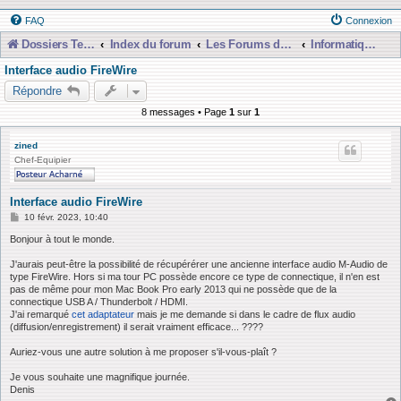
FAQ
Connexion
Dossiers Techniques
Index du forum
Les Forums de Discussions
Informatique, Consoles Numériques et MAO
Interface audio FireWire
Répondre
8 messages • Page
1
sur
1
zined
Chef-Equipier
Interface audio FireWire
M
10 févr. 2023, 10:40
e
s
Bonjour à tout le monde.
s
a
J'aurais peut-être la possibilité de récupérérer une ancienne interface audio M-Audio de
g
type FireWire. Hors si ma tour PC possède encore ce type de connectique, il n'en est
e
pas de même pour mon Mac Book Pro early 2013 qui ne possède que de la
connectique USB A / Thunderbolt / HDMI.
J'ai remarqué
cet adaptateur
mais je me demande si dans le cadre de flux audio
(diffusion/enregistrement) il serait vraiment efficace... ????
Auriez-vous une autre solution à me proposer s'il-vous-plaît ?
Je vous souhaite une magnifique journée.
Denis