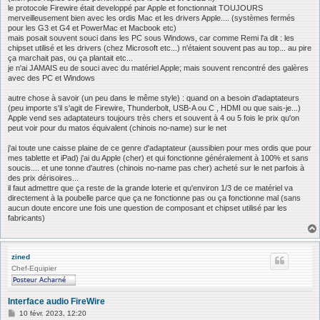
le protocole Firewire était developpé par Apple et fonctionnait TOUJOURS
merveilleusement bien avec les ordis Mac et les drivers Apple.... (systèmes fermés
pour les G3 et G4 et PowerMac et Macbook etc)
mais posait souvent souci dans les PC sous Windows, car comme Remi l'a dit : les
chipset utilisé et les drivers (chez Microsoft etc...) n'étaient souvent pas au top... au pire
ça marchait pas, ou ça plantait etc...
je n'ai JAMAIS eu de souci avec du matériel Apple; mais souvent rencontré des galères
avec des PC et Windows
autre chose à savoir (un peu dans le même style) : quand on a besoin d'adaptateurs
(peu importe s'il s'agit de Firewire, Thunderbolt, USB-A ou C , HDMI ou que sais-je...)
Apple vend ses adaptateurs toujours très chers et souvent à 4 ou 5 fois le prix qu'on
peut voir pour du matos équivalent (chinois no-name) sur le net
j'ai toute une caisse plaine de ce genre d'adaptateur (aussibien pour mes ordis que pour
mes tablette et iPad) j'ai du Apple (cher) et qui fonctionne généralement à 100% et sans
soucis.... et une tonne d'autres (chinois no-name pas cher) acheté sur le net parfois à
des prix dérisoires...
il faut admettre que ça reste de la grande loterie et qu'environ 1/3 de ce matériel va
directement à la poubelle parce que ça ne fonctionne pas ou ça fonctionne mal (sans
aucun doute encore une fois une question de composant et chipset utilisé par les
fabricants)
zined
Chef-Equipier
Interface audio FireWire
M
10 févr. 2023, 12:20