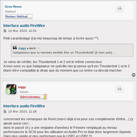
Gros Rems
Habitué
Interface audio FireWire
M
10 févr. 2023, 11:01
e
s
Petit carambolage (j'ai mis beaucoup de temps à écrire aussi ^^)
s
a
ziggy
a écrit :
↑
g
l'adaptateur que tu montres semble être un Thunderbolt2 (à mon avis) ...
e
Je viens de vérifier, les Thunderbolt 1 et 2 ont le même connecteur.
A mon sens vu que l'adaptateur ne spécifie rien je pense qu'il est Thunderbolt 1 et le 2
étant rétro-compatible je dirais que du moment que ca rentre ca devrait marcher.
ziggy
Admin
Interface audio FireWire
M
10 févr. 2023, 11:26
e
s
concernant les remarques de Remi (merci déjà à toi pour ces compléments d'infos...) j'y
s
ajoute aussi ceci :
a
dans le passé (il y a une vingtaine d'années) le Firewire remplaçait au niveau
g
performances le SCSI pour les utilisation en Audio-Pro et était donc largement répandu
e
(bien plus rapide et plus performant que le USB1 et USB2 !!)