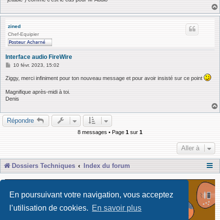
zined
Chef-Equipier
Interface audio FireWire
M
10 févr. 2023, 15:02
e
s
Ziggy, merci infiniment pour ton nouveau message et pour avoir insisté sur ce point
s
a
Magnifique après-midi à toi.
g
Denis
e
Répondre
8 messages • Page
1
sur
1
Aller à
Dossiers Techniques
Index du forum
En poursuivant votre navigation, vous acceptez
l’utilisation de cookies.
En savoir plus