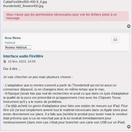
CableFireWire800-400-9_6.jpg
thunderbolt2_firewire400.jpg
Vous n’avez pas les permissions nécessaires pour voir les fichiers joints à ce
message.
Gros Rems
Habitué
Interface audio FireWire
M
10 févr. 2023, 10:55
e
s
Dur à dire ...
s
a
Je vais chercher un peu mais plusieurs choses :
g
e
- L'adaptateur que tu montre converti a partir du Thunderbolt qui est lui aussi un
connecteur dépassé, tu en changera donc en même temps que le mac.
- A l'époque j'avais fais pas mal de recherches et avait vu que dans ce type d'adaptateur
la qualité de la puce est primordial et qu'apparement c'est avec les Chipsets Texas
Instrument qu'il y a le moins de problème.
- J'ai déjà acheté ce genre d'adaptateur pour faire une station de mesure sur iPad. Pour
être sûr j'ai tout simplement amené tout le matériel nécessaire dans un Apple store pour
tester directement sur place. Il a fallu que j'achète le produit pour tester mais le vendeur
était prévenu que si ca ne marchait pas je le lui rendrait immédiatement pour
remboursement (dans mon cas c'était pour brancher une carte son USB sur un iPad)