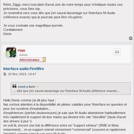
e
s
Rémi, Ziggy, merci tout plein d'avoir pris de votre temps pour m'indiquer toutes ces
s
précisions, vous êtes top.
a
Je reviendrai vers vous dès que j'en saurai davantage sur l'interface M-Audio
g
(référence exacte) que je pourrais peut-être récupérer.
e
Je vous souhaite une magnifique journée.
Cordialement
Denis
ziggy
Admin
Interface audio FireWire
M
10 févr. 2023, 13:47
e
s
s
zined
a écrit :
↑
a
.....dès que j'en saurai davantage sur l'interface M-Audio (référence exacte)....
g
e
Hello Denis comme j'ai dit plus haut :
fais surtout attention à la disponibilité de pilotes valables pour l'interface en question et
pour ton système d'exploitation...
d'expériences (parfois douloureuses) je sais que M-Audio abandonne habituellement
très rapidement le support de leur matos qui devient très vite "obsolète" (faute d'avoir
des drivers à jour !)
on voit là, encore une fois la différence entre un "support sérieux" (RME et Motu
notamment)... et un support orienté strictement "commercial" (souvent et rapidement
"jetable") comme c'est le cas pour M-Audio