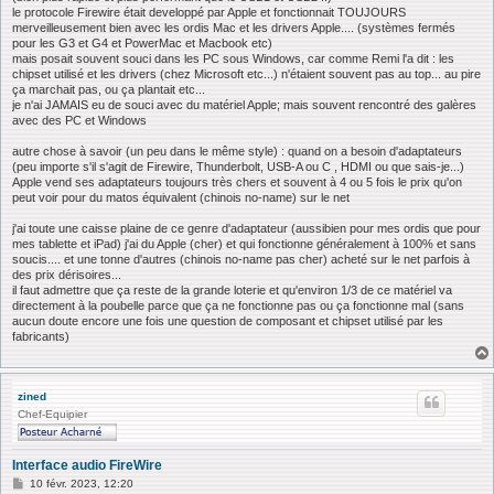
le protocole Firewire était developpé par Apple et fonctionnait TOUJOURS
merveilleusement bien avec les ordis Mac et les drivers Apple.... (systèmes fermés
pour les G3 et G4 et PowerMac et Macbook etc)
mais posait souvent souci dans les PC sous Windows, car comme Remi l'a dit : les
chipset utilisé et les drivers (chez Microsoft etc...) n'étaient souvent pas au top... au pire
ça marchait pas, ou ça plantait etc...
je n'ai JAMAIS eu de souci avec du matériel Apple; mais souvent rencontré des galères
avec des PC et Windows
autre chose à savoir (un peu dans le même style) : quand on a besoin d'adaptateurs
(peu importe s'il s'agit de Firewire, Thunderbolt, USB-A ou C , HDMI ou que sais-je...)
Apple vend ses adaptateurs toujours très chers et souvent à 4 ou 5 fois le prix qu'on
peut voir pour du matos équivalent (chinois no-name) sur le net
j'ai toute une caisse plaine de ce genre d'adaptateur (aussibien pour mes ordis que pour
mes tablette et iPad) j'ai du Apple (cher) et qui fonctionne généralement à 100% et sans
soucis.... et une tonne d'autres (chinois no-name pas cher) acheté sur le net parfois à
des prix dérisoires...
il faut admettre que ça reste de la grande loterie et qu'environ 1/3 de ce matériel va
directement à la poubelle parce que ça ne fonctionne pas ou ça fonctionne mal (sans
aucun doute encore une fois une question de composant et chipset utilisé par les
fabricants)
zined
Chef-Equipier
Interface audio FireWire
M
10 févr. 2023, 12:20