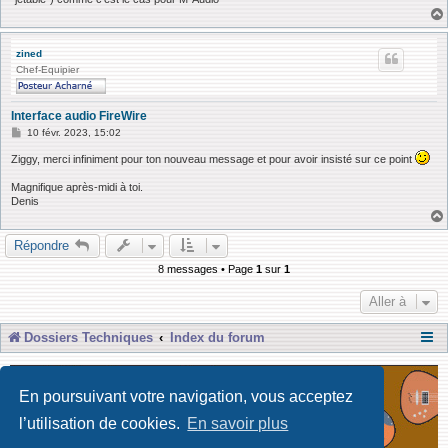
zined
Chef-Equipier
Interface audio FireWire
M
10 févr. 2023, 15:02
e
s
Ziggy, merci infiniment pour ton nouveau message et pour avoir insisté sur ce point
s
a
Magnifique après-midi à toi.
g
Denis
e
Répondre
8 messages • Page
1
sur
1
Aller à
Dossiers Techniques
Index du forum
En poursuivant votre navigation, vous acceptez
l’utilisation de cookies.
En savoir plus