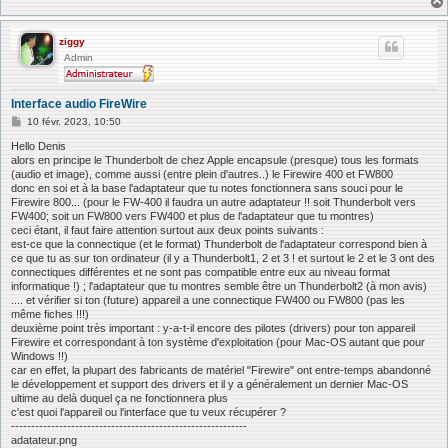
ziggy
Admin
Interface audio FireWire
M
10 févr. 2023, 10:50
e
s
Hello Denis
s
alors en principe le Thunderbolt de chez Apple encapsule (presque) tous les formats
a
(audio et image), comme aussi (entre plein d'autres..) le Firewire 400 et FW800
g
donc en soi et à la base l'adaptateur que tu notes fonctionnera sans souci pour le
e
Firewire 800... (pour le FW-400 il faudra un autre adaptateur !! soit Thunderbolt vers
FW400; soit un FW800 vers FW400 et plus de l'adaptateur que tu montres)
ceci étant, il faut faire attention surtout aux deux points suivants :
est-ce que la connectique (et le format) Thunderbolt de l'adaptateur correspond bien à
ce que tu as sur ton ordinateur (il y a Thunderbolt1, 2 et 3 ! et surtout le 2 et le 3 ont des
connectiques différentes et ne sont pas compatible entre eux au niveau format
informatique !) ; l'adaptateur que tu montres semble être un Thunderbolt2 (à mon avis)
.... et vérifier si ton (future) appareil a une connectique FW400 ou FW800 (pas les
même fiches !!!)
deuxième point très important : y-a-t-il encore des pilotes (drivers) pour ton appareil
Firewire et correspondant à ton système d'exploitation (pour Mac-OS autant que pour
Windows !!)
car en effet, la plupart des fabricants de matériel "Firewire" ont entre-temps abandonné
le développement et support des drivers et il y a généralement un dernier Mac-OS
ultime au delà duquel ça ne fonctionnera plus
c'est quoi l'appareil ou l'interface que tu veux récupérer ?
-----------------------------------------------------------
adatateur.png