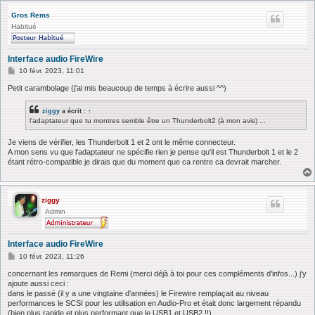
Gros Rems
Habitué
Interface audio FireWire
M
10 févr. 2023, 11:01
e
s
Petit carambolage (j'ai mis beaucoup de temps à écrire aussi ^^)
s
a
ziggy
a écrit :
↑
g
l'adaptateur que tu montres semble être un Thunderbolt2 (à mon avis) ...
e
Je viens de vérifier, les Thunderbolt 1 et 2 ont le même connecteur.
A mon sens vu que l'adaptateur ne spécifie rien je pense qu'il est Thunderbolt 1 et le 2
étant rétro-compatible je dirais que du moment que ca rentre ca devrait marcher.
ziggy
Admin
Interface audio FireWire
M
10 févr. 2023, 11:26
e
s
concernant les remarques de Remi (merci déjà à toi pour ces compléments d'infos...) j'y
s
ajoute aussi ceci :
a
dans le passé (il y a une vingtaine d'années) le Firewire remplaçait au niveau
g
performances le SCSI pour les utilisation en Audio-Pro et était donc largement répandu
e
(bien plus rapide et plus performant que le USB1 et USB2 !!)