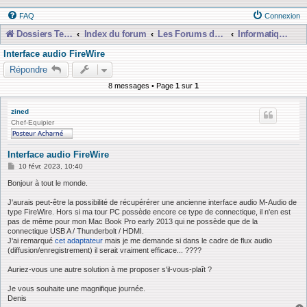
FAQ
Connexion
Dossiers Techniques
Index du forum
Les Forums de Discussions
Informatique, Consoles Numériques et MAO
Interface audio FireWire
Répondre
8 messages • Page
1
sur
1
zined
Chef-Equipier
Interface audio FireWire
M
10 févr. 2023, 10:40
e
s
Bonjour à tout le monde.
s
a
J'aurais peut-être la possibilité de récupérérer une ancienne interface audio M-Audio de
g
type FireWire. Hors si ma tour PC possède encore ce type de connectique, il n'en est
e
pas de même pour mon Mac Book Pro early 2013 qui ne possède que de la
connectique USB A / Thunderbolt / HDMI.
J'ai remarqué
cet adaptateur
mais je me demande si dans le cadre de flux audio
(diffusion/enregistrement) il serait vraiment efficace... ????
Auriez-vous une autre solution à me proposer s'il-vous-plaît ?
Je vous souhaite une magnifique journée.
Denis