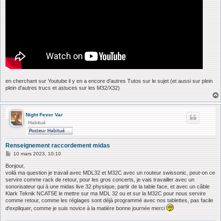
en cherchant sur Youtube il y en a encore d'autres Tutos sur le sujet (et aussi sur plein
plein d'autres trucs et astuces sur les M32/X32)
Night Fever Var
Habitué
Renseignement raccordement midas
M
10 mars 2023, 10:10
e
s
Bonjour,
s
voilà ma question je travail avec MDL32 et M32C avec un routeur swissonic, peut-on ce
a
servire comme rack de retour, pour les gros concerts, je vais travailler avec un
g
sonorisateur qui à une midas live 32 physique, partir de la table face, et avec un câble
e
Klark Teknik NCAT5E le mettre sur ma MDL 32 ou et sur la M32C pour nous servire
comme retour, comme les réglages sont déjà programmé avec nos tablettes, pas facile
d'expliquer, comme je suis novice à la matière bonne journée merci