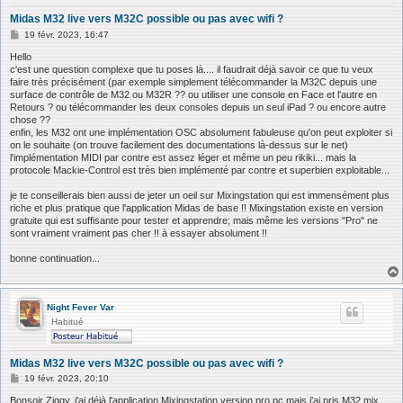
Midas M32 live vers M32C possible ou pas avec wifi ?
M
19 févr. 2023, 16:47
e
s
Hello
s
c'est une question complexe que tu poses là.... il faudrait déjà savoir ce que tu veux
a
faire très précisément (par exemple simplement télécommander la M32C depuis une
g
surface de contrôle de M32 ou M32R ?? ou utiliser une console en Face et l'autre en
e
Retours ? ou télécommander les deux consoles depuis un seul iPad ? ou encore autre
chose ??
enfin, les M32 ont une implémentation OSC absolument fabuleuse qu'on peut exploiter si
on le souhaite (on trouve facilement des documentations là-dessus sur le net)
l'implémentation MIDI par contre est assez léger et même un peu rikiki... mais la
protocole Mackie-Control est très bien implémenté par contre et superbien exploitable...
je te conseillerais bien aussi de jeter un oeil sur Mixingstation qui est immensément plus
riche et plus pratique que l'application Midas de base !! Mixingstation existe en version
gratuite qui est suffisante pour tester et apprendre; mais même les versions "Pro" ne
sont vraiment vraiment pas cher !! à essayer absolument !!
bonne continuation...
Night Fever Var
Habitué
Midas M32 live vers M32C possible ou pas avec wifi ?
M
19 févr. 2023, 20:10
e
s
Bonsoir Ziggy, j'ai déjà l'application Mixingstation version pro pc mais j'ai pris M32 mix