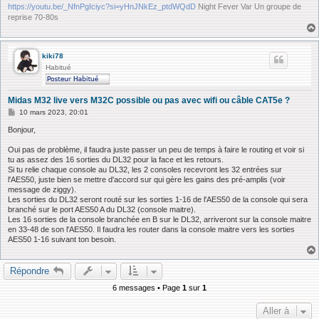
https://youtu.be/_NfnPgIciyc?si=yHnJNkEz_ptdWQdD
Night Fever Var Un groupe de
reprise 70-80s
kiki78
Habitué
Midas M32 live vers M32C possible ou pas avec wifi ou câble CAT5e ?
M
10 mars 2023, 20:01
e
s
Bonjour,
s
a
Oui pas de problème, il faudra juste passer un peu de temps à faire le routing et voir si
g
tu as assez des 16 sorties du DL32 pour la face et les retours.
e
Si tu relie chaque console au DL32, les 2 consoles recevront les 32 entrées sur
l'AES50, juste bien se mettre d'accord sur qui gère les gains des pré-amplis (voir
message de ziggy).
Les sorties du DL32 seront routé sur les sorties 1-16 de l'AES50 de la console qui sera
branché sur le port AES50 A du DL32 (console maitre).
Les 16 sorties de la console branchée en B sur le DL32, arriveront sur la console maitre
en 33-48 de son l'AES50. Il faudra les router dans la console maitre vers les sorties
AES50 1-16 suivant ton besoin.
Répondre
6 messages • Page
1
sur
1
Aller à