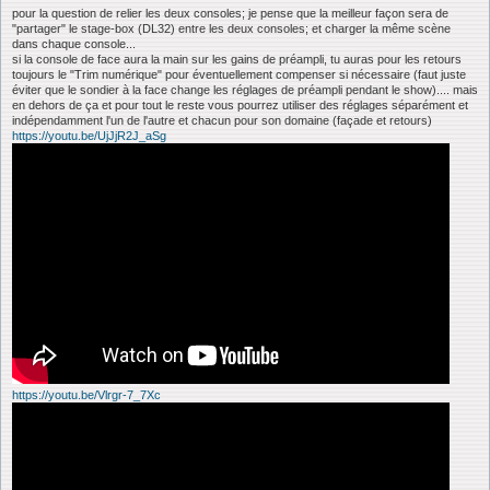
pour la question de relier les deux consoles; je pense que la meilleur façon sera de
"partager" le stage-box (DL32) entre les deux consoles; et charger la même scène
dans chaque console...
si la console de face aura la main sur les gains de préampli, tu auras pour les retours
toujours le "Trim numérique" pour éventuellement compenser si nécessaire (faut juste
éviter que le sondier à la face change les réglages de préampli pendant le show).... mais
en dehors de ça et pour tout le reste vous pourrez utiliser des réglages séparément et
indépendamment l'un de l'autre et chacun pour son domaine (façade et retours)
https://youtu.be/UjJjR2J_aSg
https://youtu.be/Vlrgr-7_7Xc