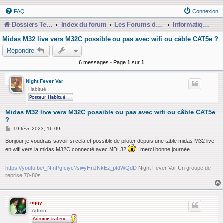
FAQ
Connexion
Dossiers Techniques
Index du forum
Les Forums de Discussions
Informatique, Consoles Numériques et MAO
Midas M32 live vers M32C possible ou pas avec wifi ou câble CAT5e ?
Répondre
6 messages • Page
1
sur
1
Night Fever Var
Habitué
Midas M32 live vers M32C possible ou pas avec wifi ou câble CAT5e
?
M
19 févr. 2023, 16:09
e
s
Bonjour je voudrais savoir si cela et possible de piloter depuis une table midas M32 live
s
en wifi vers la midas M32C connecté avec MDL32
merci bonne journée
a
g
e
https://youtu.be/_NfnPgIciyc?si=yHnJNkEz_ptdWQdD
Night Fever Var Un groupe de
reprise 70-80s
ziggy
Admin