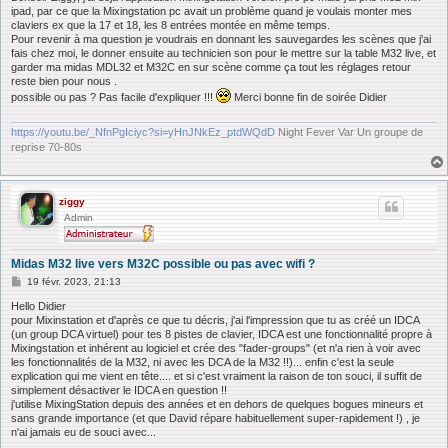
s
ipad, par ce que la Mixingstation pc avait un problème quand je voulais monter mes
a
claviers ex que la 17 et 18, les 8 entrées montée en même temps.
g
Pour revenir à ma question je voudrais en donnant les sauvegardes les scènes que j'ai
e
fais chez moi, le donner ensuite au technicien son pour le mettre sur la table M32 live, et
garder ma midas MDL32 et M32C en sur scène comme ça tout les réglages retour
reste bien pour nous .
possible ou pas ? Pas facile d'expliquer !!!
Merci bonne fin de soirée Didier
https://youtu.be/_NfnPgIciyc?si=yHnJNkEz_ptdWQdD
Night Fever Var Un groupe de
reprise 70-80s
ziggy
Admin
Midas M32 live vers M32C possible ou pas avec wifi ?
M
19 févr. 2023, 21:13
e
s
Hello Didier
s
pour Mixinstation et d'après ce que tu décris, j'ai l'impression que tu as créé un IDCA
a
(un group DCA virtuel) pour tes 8 pistes de clavier, IDCA est une fonctionnalité propre à
g
Mixingstation et inhérent au logiciel et crée des "fader-groups" (et n'a rien à voir avec
e
les fonctionnalités de la M32, ni avec les DCA de la M32 !!)... enfin c'est la seule
explication qui me vient en tête.... et si c'est vraiment la raison de ton souci, il suffit de
simplement désactiver le IDCA en question !!
j'utilise MixingStation depuis des années et en dehors de quelques bogues mineurs et
sans grande importance (et que David répare habituellement super-rapidement !) , je
n'ai jamais eu de souci avec...