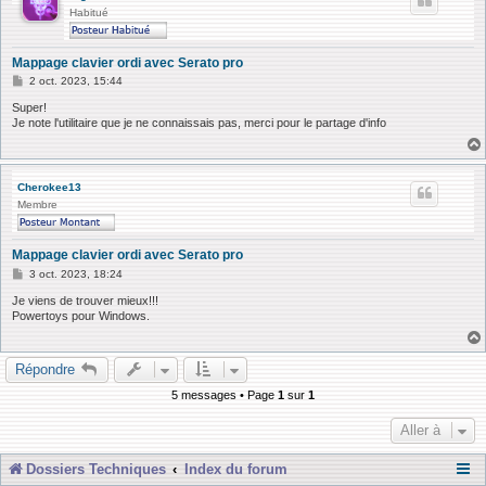
Habitué
Mappage clavier ordi avec Serato pro
M
2 oct. 2023, 15:44
e
s
Super!
s
Je note l'utilitaire que je ne connaissais pas, merci pour le partage d'info
a
g
e
Cherokee13
Membre
Mappage clavier ordi avec Serato pro
M
3 oct. 2023, 18:24
e
s
Je viens de trouver mieux!!!
s
Powertoys pour Windows.
a
g
e
Répondre
5 messages • Page
1
sur
1
Aller à
Dossiers Techniques
Index du forum