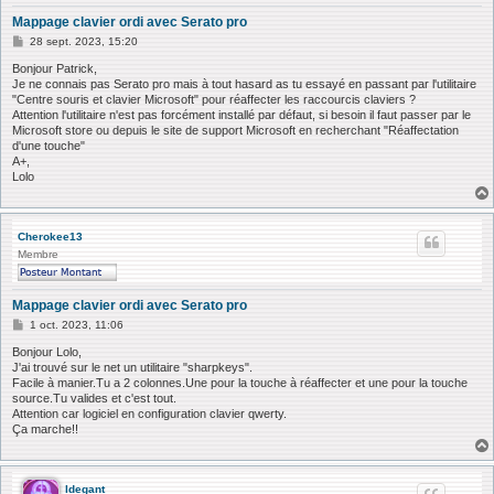
Mappage clavier ordi avec Serato pro
M
28 sept. 2023, 15:20
e
s
Bonjour Patrick,
s
Je ne connais pas Serato pro mais à tout hasard as tu essayé en passant par l'utilitaire
a
"Centre souris et clavier Microsoft" pour réaffecter les raccourcis claviers ?
g
Attention l'utilitaire n'est pas forcément installé par défaut, si besoin il faut passer par le
e
Microsoft store ou depuis le site de support Microsoft en recherchant "Réaffectation
d'une touche"
A+,
Lolo
Cherokee13
Membre
Mappage clavier ordi avec Serato pro
M
1 oct. 2023, 11:06
e
s
Bonjour Lolo,
s
J'ai trouvé sur le net un utilitaire "sharpkeys".
a
Facile à manier.Tu a 2 colonnes.Une pour la touche à réaffecter et une pour la touche
g
source.Tu valides et c'est tout.
e
Attention car logiciel en configuration clavier qwerty.
Ça marche!!
ldegant