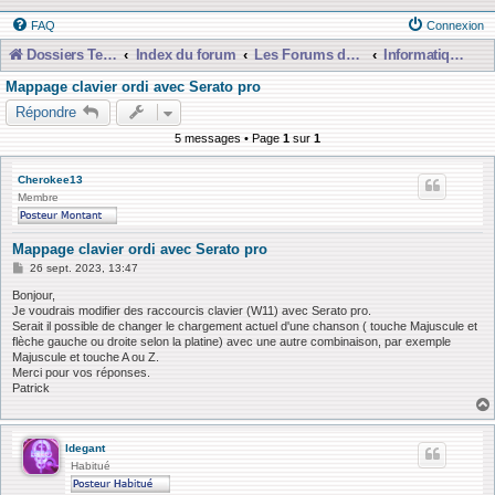
FAQ
Connexion
Dossiers Techniques
Index du forum
Les Forums de Discussions
Informatique, Consoles Numériques et MAO
Mappage clavier ordi avec Serato pro
Répondre
5 messages • Page
1
sur
1
Cherokee13
Membre
Mappage clavier ordi avec Serato pro
M
26 sept. 2023, 13:47
e
s
Bonjour,
s
Je voudrais modifier des raccourcis clavier (W11) avec Serato pro.
a
Serait il possible de changer le chargement actuel d'une chanson ( touche Majuscule et
g
flèche gauche ou droite selon la platine) avec une autre combinaison, par exemple
e
Majuscule et touche A ou Z.
Merci pour vos réponses.
Patrick
ldegant
Habitué