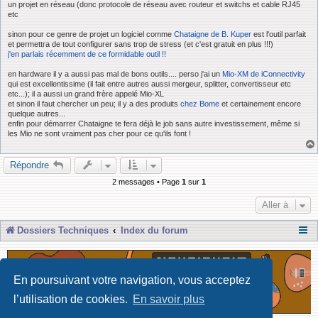
un projet en réseau (donc protocole de réseau avec routeur et switchs et cable RJ45
etc
sinon pour ce genre de projet un logiciel comme
Chataigne de B. Kuper
est l'outil parfait
et permettra de tout configurer sans trop de stress (et c'est gratuit en plus !!!)
j'en parlais récemment de ce formidable outil !!
en hardware il y a aussi pas mal de bons outils.... perso j'ai un
Mio-XM de iConnectivity
qui est excellentissime (il fait entre autres aussi mergeur, splitter, convertisseur etc
etc...); il a aussi un grand frère appelé Mio-XL
et sinon il faut chercher un peu; il y a des produits
chez Bome
et certainement encore
quelque autres...
enfin pour démarrer Chataigne te fera déjà le job sans autre investissement, même si
les Mio ne sont vraiment pas cher pour ce qu'ils font !
Répondre
2 messages • Page
1
sur
1
Aller à
Dossiers Techniques
Index du forum
En poursuivant votre navigation, vous acceptez
l’utilisation de cookies.
En savoir plus