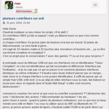
ziggy
Admin
plusieurs contrôleurs sur ordi
M
31 janv. 2024, 21:46
e
s
Hello Denis
s
il faudrait expliquer un peu mieux ton projet, s'il te plaît !!
a
10 contrôleurs MIDI ça fait un paquet ! mais ça dépend aussi ce que c'est comme
g
contrôleur...
e
si chaque contrôleur n'a qu'une paire de boutons et le but est d'avoir 10 points de
télécommande, ce sera facile à gérer...
s'il s'agit de 10 claviers maitre à 32 touches plus encodeurs et boutons etc... ça va être
sacrément complexe et compliqué !!
c'est un projet pour le conservatoire ? avec des gamins ?? ou un truc pour toi perso ?
le principale souci du Midi par USB est que ces interfaces ont un identificateur "Class-
Compliant"; et c'est cet identificateur qui fait reconnaitre et différencier l'interface par
l'ordinateur... et je ne sais pas ce qui se passe si on connecte plusieurs interfaces
identiques au même ordinateur !! il faudra sans doute d'abord passer par un merger...
mais sinon et si chaque interface a son propre identificateur, il suffit de passer par un
simple Hub-USB; enfin bref, si tu as déjà de telles interface sous la main, fait d'abord un
essai avec deux et regarde dans le"Audio Midi Setup" si elles sont reconnu
distinctement !
comment tu voudras t'en servir et que veux-tu contrôler exactement ?? déclencher des
sons ? déclencher des actions ? télécommander du hardware ? etc etc...
autre chose à savoir : quand tu parles de plusieurs ordinateurs, est-ce que tout ce beau
monde sera relié en filaire ? ou veux-tu utiliser aussi du WiFi ou Bluetooth etc ??
perso, je pense qu'avec autant de lignes, il faudrait oublier l'USB et de partir direct sur