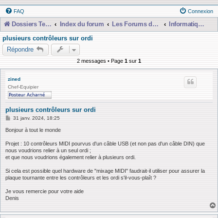
FAQ
Connexion
Dossiers Techniques
Index du forum
Les Forums de Discussions
Informatique, Consoles Numériques et MAO
plusieurs contrôleurs sur ordi
Répondre
2 messages • Page
1
sur
1
zined
Chef-Equipier
plusieurs contrôleurs sur ordi
M
31 janv. 2024, 18:25
e
s
Bonjour à tout le monde
s
a
Projet : 10 contrôleurs MIDI pourvus d'un câble USB (et non pas d'un câble DIN) que
g
nous voudrions relier à un seul ordi ;
e
et que nous voudrions également relier à plusieurs ordi.
Si cela est possible quel hardware de "mixage MIDI" faudrait-il utiliser pour assurer la
plaque tournante entre les contrôleurs et les ordi s'il-vous-plaît ?
Je vous remercie pour votre aide
Denis