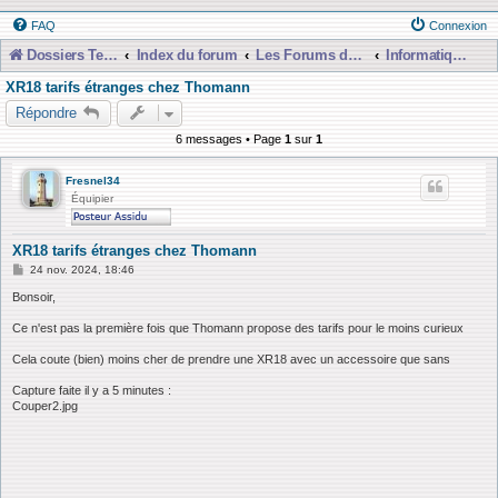
FAQ
Connexion
Dossiers Techniques
Index du forum
Les Forums de Discussions
Informatique, Consoles Numériques et MAO
XR18 tarifs étranges chez Thomann
Répondre
6 messages • Page
1
sur
1
Fresnel34
Équipier
XR18 tarifs étranges chez Thomann
M
24 nov. 2024, 18:46
e
s
Bonsoir,
s
a
Ce n'est pas la première fois que Thomann propose des tarifs pour le moins curieux
g
e
Cela coute (bien) moins cher de prendre une XR18 avec un accessoire que sans
Capture faite il y a 5 minutes :
Couper2.jpg