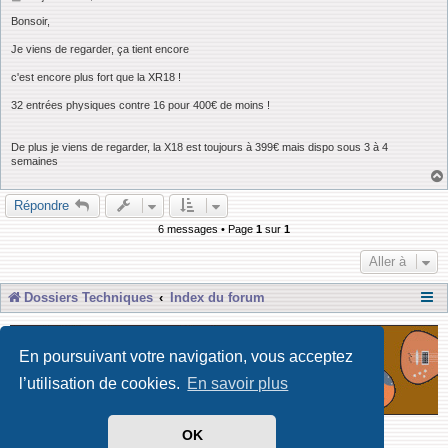
e
s
Bonsoir,
s
a
Je viens de regarder, ça tient encore
g
e
c'est encore plus fort que la XR18 !
32 entrées physiques contre 16 pour 400€ de moins !
De plus je viens de regarder, la X18 est toujours à 399€ mais dispo sous 3 à 4
semaines
Répondre
6 messages • Page
1
sur
1
Aller à
Dossiers Techniques
Index du forum
En poursuivant votre navigation, vous acceptez
l’utilisation de cookies.
En savoir plus
OK
Développé par Forum Software © phpBB Limited