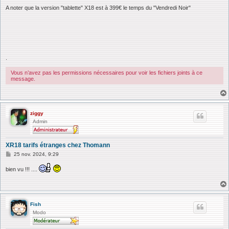
A noter que la version "tablette" X18 est à 399€ le temps du "Vendredi Noir"
.
Vous n’avez pas les permissions nécessaires pour voir les fichiers joints à ce
message.
ziggy
Admin
XR18 tarifs étranges chez Thomann
M
25 nov. 2024, 9:29
e
s
bien vu !!! ....
s
a
g
e
Fish
Modo