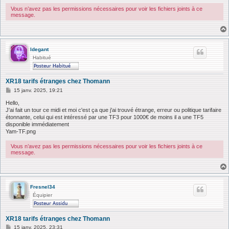
Vous n’avez pas les permissions nécessaires pour voir les fichiers joints à ce
message.
ldegant
Habitué
XR18 tarifs étranges chez Thomann
M
15 janv. 2025, 19:21
e
s
Hello,
s
J'ai fait un tour ce midi et moi c'est ça que j'ai trouvé étrange, erreur ou politique tarifaire
a
étonnante, celui qui est intéressé par une TF3 pour 1000€ de moins il a une TF5
g
disponible immédiatement
e
Yam-TF.png
Vous n’avez pas les permissions nécessaires pour voir les fichiers joints à ce
message.
Fresnel34
Équipier
XR18 tarifs étranges chez Thomann
M
15 janv. 2025, 23:31