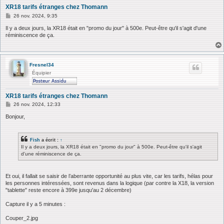
XR18 tarifs étranges chez Thomann
M
26 nov. 2024, 9:35
e
s
Il y a deux jours, la XR18 était en "promo du jour" à 500e. Peut-être qu'il s'agit d'une
s
réminiscence de ça.
a
g
e
Fresnel34
Équipier
XR18 tarifs étranges chez Thomann
M
26 nov. 2024, 12:33
e
s
Bonjour,
s
a
g
Fish
a écrit :
↑
e
Il y a deux jours, la XR18 était en "promo du jour" à 500e. Peut-être qu'il s'agit
d'une réminiscence de ça.
Et oui, il fallait se saisir de l’aberrante opportunité au plus vite, car les tarifs, hélas pour
les personnes intéressées, sont revenus dans la logique (par contre la X18, la version
"tablette" reste encore à 399e jusqu'au 2 décembre)
Capture il y a 5 minutes :
Couper_2.jpg