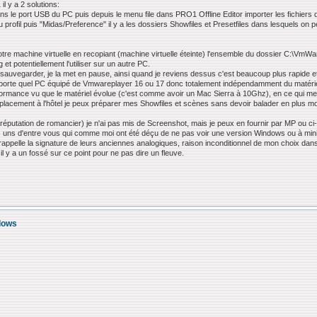
 y a 2 solutions:
s le port USB du PC puis depuis le menu file dans PRO1 Offline Editor importer les fichiers d
du profil puis "Midas/Preference" il y a les dossiers Showfiles et Presetfiles dans lesquels o
:
re machine virtuelle en recopiant (machine virtuelle éteinte) l'ensemble du dossier C:\VmWa
 et potentiellement l'utiliser sur un autre PC.
 sauvegarder, je la met en pause, ainsi quand je reviens dessus c'est beaucoup plus rapide et d
mporte quel PC équipé de Vmwareplayer 16 ou 17 donc totalement indépendamment du matériel
formance vu que le matériel évolue (c'est comme avoir un Mac Sierra à 10Ghz), en ce qui me co
éplacement à l'hôtel je peux préparer mes Showfiles et scènes sans devoir balader en plus 
ne réputation de romancier) je n'ai pas mis de Screenshot, mais je peux en fournir par MP ou
 uns d'entre vous qui comme moi ont été déçu de ne pas voir une version Windows ou à mini
rappelle la signature de leurs anciennes analogiques, raison inconditionnel de mon choix dans 
y a un fossé sur ce point pour ne pas dire un fleuve.
ndows