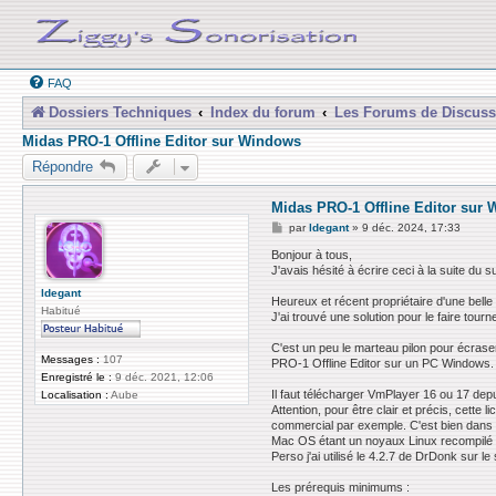
FAQ
Dossiers Techniques
Index du forum
Les Forums de Discuss
Midas PRO-1 Offline Editor sur Windows
Répondre
Midas PRO-1 Offline Editor sur
M
par
ldegant
»
9 déc. 2024, 17:33
e
s
Bonjour à tous,
s
J'avais hésité à écrire ceci à la suite du s
a
g
ldegant
Heureux et récent propriétaire d'une belle
e
Habitué
J'ai trouvé une solution pour le faire to
C'est un peu le marteau pilon pour écrase
Messages :
107
PRO-1 Offline Editor sur un PC Windows.
Enregistré le :
9 déc. 2021, 12:06
Il faut télécharger VmPlayer 16 ou 17 de
Localisation :
Aube
Attention, pour être clair et précis, cett
commercial par exemple. C'est bien dans le
Mac OS étant un noyaux Linux recompilé av
Perso j'ai utilisé le 4.2.7 de DrDonk sur le 
Les prérequis minimums :