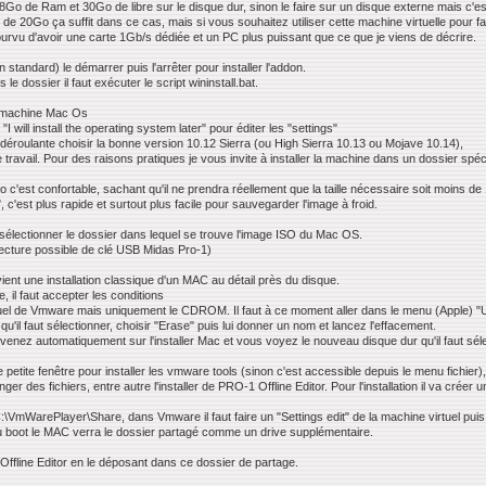
o de Ram et 30Go de libre sur le disque dur, sinon le faire sur un disque externe mais c'est
e de 20Go ça suffit dans ce cas, mais si vous souhaitez utiliser cette machine virtuelle pour
urvu d'avoir une carte 1Gb/s dédiée et un PC plus puissant que ce que je viens de décrire.
 standard) le démarrer puis l'arrêter pour installer l'addon.
e dossier il faut exécuter le script wininstall.bat.
e machine Mac Os
 will install the operating system later" pour éditer les "settings"
 déroulante choisir la bonne version 10.12 Sierra (ou High Sierra 10.13 ou Mojave 10.14),
travail. Pour des raisons pratiques je vous invite à installer la machine dans un dossier spé
Go c'est confortable, sachant qu'il ne prendra réellement que la taille nécessaire soit moins d
e", c'est plus rapide et surtout plus facile pour sauvegarder l'image à froid.
t sélectionner le dossier dans lequel se trouve l'image ISO du Mac OS.
ecture possible de clé USB Midas Pro-1)
ient une installation classique d'un MAC au détail près du disque.
 il faut accepter les conditions
irtuel de Vmware mais uniquement le CDROM. Il faut à ce moment aller dans le menu (Apple) "Utili
u'il faut sélectionner, choisir "Erase" puis lui donner un nom et lancez l'effacement.
s revenez automatiquement sur l'installer Mac et vous voyez le nouveau disque dur qu'il faut sél
tite fenêtre pour installer les vmware tools (sinon c'est accessible depuis le menu fichier), il
 des fichiers, entre autre l'installer de PRO-1 Offline Editor. Pour l'installation il va créer un d
:\VmWarePlayer\Share, dans Vmware il faut faire un "Settings edit" de la machine virtuel puis
Au boot le MAC verra le dossier partagé comme un drive supplémentaire.
 Offline Editor en le déposant dans ce dossier de partage.