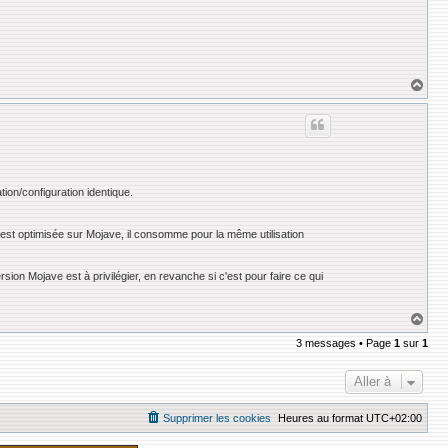
H
a
u
t
ation/configuration identique.
st optimisée sur Mojave, il consomme pour la même utilisation
ersion Mojave est à privilégier, en revanche si c'est pour faire ce qui
H
a
3 messages • Page
1
sur
1
u
t
Aller à
Supprimer les cookies
Heures au format
UTC+02:00