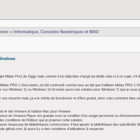
ions
Informatique, Consoles Numériques et MAO
 Windows
ujet Midas Pro1 de Ziggy mais comme il est déjà bien chargé j'ai dédié celui-ci à ce sujet, s'il 
 Midas PRO-1 d'occasion, j'ai été confronté comme tous au fait que l'utilitaire Midas PRO-1 O
urner sur Windows 11 ou Windows 10 (il existe aussi une solution pour Windows 7) que je vous 
r une mouche mais ça a le mérite de fonctionner et d'être gratuit, donc voici comment faire u
puis le site Vmware et l'addon Mac pour Vmware
e licence de Vmware Player est gratuite sous la condition d'un usage personnel ou d'environnem
s conditions de l'éditeur que je propose cette solution.
ec beaucoup de bibliothèques constructeur, il faut ajouter la bibliothèque des spécificités
site github.com, là aussi il y a des conditions d'utilisations à respecter.