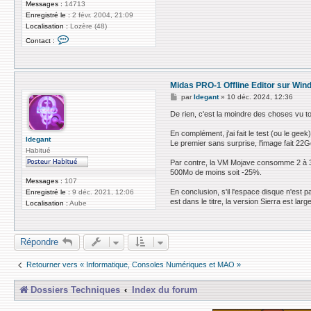
Messages :
14713
Enregistré le :
2 févr. 2004, 21:09
Localisation :
Lozère (48)
C
Contact :
o
n
t
a
c
Midas PRO-1 Offline Editor sur Wi
t
e
M
par
ldegant
»
10 déc. 2024, 12:36
r
e
z
s
De rien, c'est la moindre des choses vu tou
i
s
g
a
En complément, j'ai fait le test (ou le geek
g
g
ldegant
Le premier sans surprise, l'image fait 22
y
e
Habitué
Par contre, la VM Mojave consomme 2 à 3 
500Mo de moins soit -25%.
Messages :
107
En conclusion, s'il l'espace disque n'est p
Enregistré le :
9 déc. 2021, 12:06
est dans le titre, la version Sierra est lar
Localisation :
Aube
Répondre
Retourner vers « Informatique, Consoles Numériques et MAO »
Dossiers Techniques
Index du forum