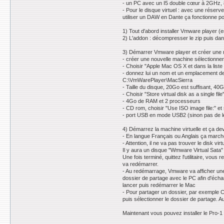
- un PC avec un I5 double cœur à 2GHz, 8G
- Pour le disque virtuel : avec une réserv
utiliser un DAW en Dante ça fonctionne po
1) Tout d'abord installer Vmware player (en
2) L'addon : décompresser le zip puis dans l
3) Démarrer Vmware player et créer un
- créer une nouvelle machine sélectionner "I
- Choisir "Apple Mac OS X et dans la liste
- donnez lui un nom et un emplacement de 
C:\VmWarePlayer\MacSierra
- Taille du disque, 20Go est suffisant, 40
- Choisir "Store virtual disk as a single fil
- 4Go de RAM et 2 processeurs
- CD rom, choisir "Use ISO image file:" e
- port USB en mode USB2 (sinon pas de l
4) Démarrez la machine virtuelle et ça dev
- En langue Français ou Anglais ça marche,
- Attention, il ne va pas trouver le disk v
Il y aura un disque "Wmware Virtual Sata" q
Une fois terminé, quittez l'utilitaire, vou
va redémarrer.
- Au redémarrage, Vmware va afficher une pe
dossier de partage avec le PC afin d'échanger
lancer puis redémarrer le Mac
- Pour partager un dossier, par exemple C
puis sélectionner le dossier de partage. 
Maintenant vous pouvez installer le Pro-1