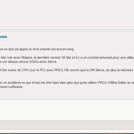
ndows
t ce que j'ai appris ici et le chemin est encore long.
) hier soir avec Mojave, la dernière version 32 bits et il y a un constat amusant pour une utilis
Go sur disque versus 9,5Go avec Sierra.
fois moins de CPU (sur le PC) avec PRO1 OE ouvert que la VM Sierra, de plus la mémoire e
as un problème et que le but est d'en faire bien plus que juste utiliser PRO1 Offline Editor la v
gement suffisante.