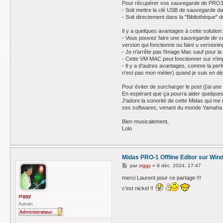
Pour récupérer vos sauvegarde de PRO1 il
- Soit mettre la clé USB de sauvegarde dan
- Soit directement dans la "Bibliothèque" 
Il y a quelques avantages à cette solution
- Vous pouvez faire une sauvegarde de vot
version qui fonctionne ou faire u versioning
- Je n'arrête pas l'image Mac sauf pour la
- Cette VM MAC peut fonctionner sur n'i
- Il y a d'autres avantages, comme la per
n'est pas mon métier) quand je suis en d
Pour éviter de surcharger le post (j'ai u
En espérant que ça pourra aider quelques
J'adore la sonorité de cette Midas qui me 
ses softwares, venant du monde Yamaha il 
Bien musicalement,
Lolo
Midas PRO-1 Offline Editor sur Wi
M
par
ziggy
»
9 déc. 2024, 17:47
e
s
merci Laurent pour ce partage !!!
s
c'est nickel !!
a
g
ziggy
e
Admin