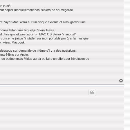
e la clé
n peut copier manuellement nos fichiers de sauvegarde.
rePlayer\MacSierra sur un disque externe et ainsi garder une
ans l'état dans lequel je l'avais laissé.
 physique et ainsi avoir un MAC OS Sierra "immortel"
ncerne j'ai pu l'installer sur mon portable pro (car la musique
mon vieux Macbook.
 ci-dessous sur demande de même s'il y a des questions.
ma 64bits sur Apple.
ce budget mais Midas aurait pu faire un effort sur l'évolution de
H
a
u
t