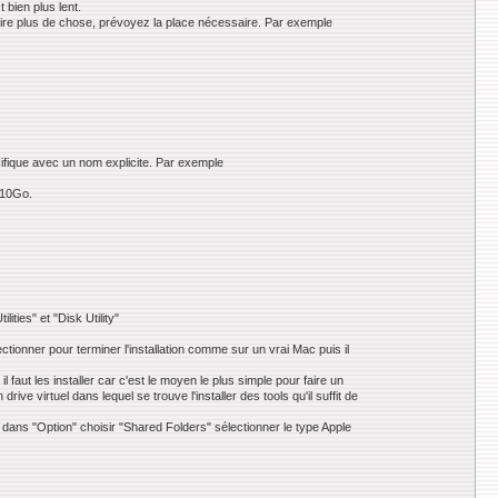
 bien plus lent.
 faire plus de chose, prévoyez la place nécessaire. Par exemple
cifique avec un nom explicite. Par exemple
e 10Go.
ties" et "Disk Utility"
ectionner pour terminer l'installation comme sur un vrai Mac puis il
 faut les installer car c'est le moyen le plus simple pour faire un
rive virtuel dans lequel se trouve l'installer des tools qu'il suffit de
 dans "Option" choisir "Shared Folders" sélectionner le type Apple