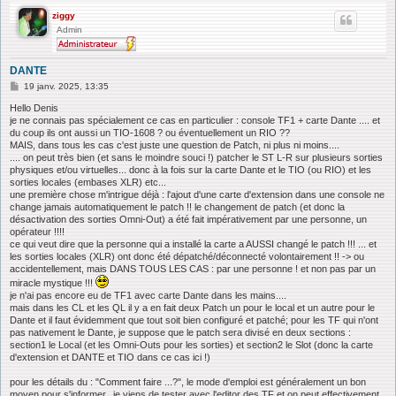
ziggy
Admin
DANTE
M
19 janv. 2025, 13:35
e
s
Hello Denis
s
je ne connais pas spécialement ce cas en particulier : console TF1 + carte Dante .... et
a
du coup ils ont aussi un TIO-1608 ? ou éventuellement un RIO ??
g
MAIS, dans tous les cas c'est juste une question de Patch, ni plus ni moins....
e
.... on peut très bien (et sans le moindre souci !) patcher le ST L-R sur plusieurs sorties
physiques et/ou virtuelles... donc à la fois sur la carte Dante et le TIO (ou RIO) et les
sorties locales (embases XLR) etc...
une première chose m'intrigue déjà : l'ajout d'une carte d'extension dans une console ne
change jamais automatiquement le patch !! le changement de patch (et donc la
désactivation des sorties Omni-Out) a été fait impérativement par une personne, un
opérateur !!!!
ce qui veut dire que la personne qui a installé la carte a AUSSI changé le patch !!! ... et
les sorties locales (XLR) ont donc été dépatché/déconnecté volontairement !! -> ou
accidentellement, mais DANS TOUS LES CAS : par une personne ! et non pas par un
miracle mystique !!!
je n'ai pas encore eu de TF1 avec carte Dante dans les mains....
mais dans les CL et les QL il y a en fait deux Patch un pour le local et un autre pour le
Dante et il faut évidemment que tout soit bien configuré et patché; pour les TF qui n'ont
pas nativement le Dante, je suppose que le patch sera divisé en deux sections :
section1 le Local (et les Omni-Outs pour les sorties) et section2 le Slot (donc la carte
d'extension et DANTE et TIO dans ce cas ici !)
pour les détails du : "Comment faire ...?", le mode d'emploi est généralement un bon
moyen pour s'informer...je viens de tester avec l'editor des TF et on peut effectivement