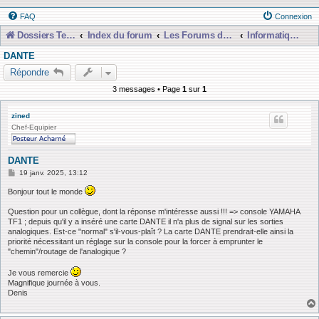
FAQ
Connexion
Dossiers Techniques
Index du forum
Les Forums de Discussions
Informatique, Consoles Numériques et MAO
DANTE
Répondre
3 messages • Page
1
sur
1
zined
Chef-Equipier
DANTE
M
19 janv. 2025, 13:12
e
s
Bonjour tout le monde
s
a
Question pour un collègue, dont la réponse m'intéresse aussi !!! => console YAMAHA
g
TF1 ; depuis qu'il y a inséré une carte DANTE il n'a plus de signal sur les sorties
e
analogiques. Est-ce "normal" s'il-vous-plaît ? La carte DANTE prendrait-elle ainsi la
priorité nécessitant un réglage sur la console pour la forcer à emprunter le
"chemin"/routage de l'analogique ?
Je vous remercie
Magnifique journée à vous.
Denis