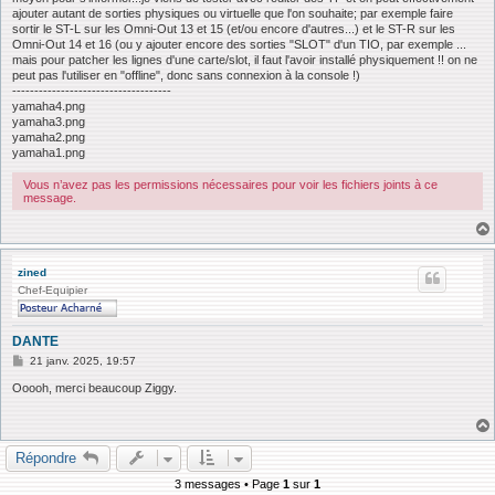
ajouter autant de sorties physiques ou virtuelle que l'on souhaite; par exemple faire
sortir le ST-L sur les Omni-Out 13 et 15 (et/ou encore d'autres...) et le ST-R sur les
Omni-Out 14 et 16 (ou y ajouter encore des sorties "SLOT" d'un TIO, par exemple ...
mais pour patcher les lignes d'une carte/slot, il faut l'avoir installé physiquement !! on ne
peut pas l'utiliser en "offline", donc sans connexion à la console !)
------------------------------------
yamaha4.png
yamaha3.png
yamaha2.png
yamaha1.png
Vous n’avez pas les permissions nécessaires pour voir les fichiers joints à ce
message.
zined
Chef-Equipier
DANTE
M
21 janv. 2025, 19:57
e
s
Ooooh, merci beaucoup Ziggy.
s
a
g
e
Répondre
3 messages • Page
1
sur
1