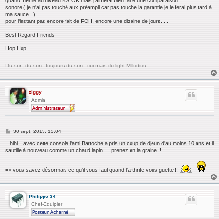
quand même au niveau KG OK mais j'aimerai bien faire une comparaison
sonore ( je n'ai pas touché aux préampli car pas touche la garantie je le ferai plus tard à
ma sauce...)
pour l'instant pas encore fait de FOH, encore une dizaine de jours.....
Best Regard Friends
Hop Hop
Du son, du son , toujours du son...oui mais du light Milledieu
ziggy
Admin
M
30 sept. 2013, 13:04
e
s
...hihi... avec cette console l'ami Bartoche a pris un coup de djeun d'au moins 10 ans et il
s
sautille à nouveau comme un chaud lapin .... prenez en la graine !!
a
g
e
=> vous savez désormais ce qu'il vous faut quand l'arthrite vous guette !!
Philippe 34
Chef-Equipier