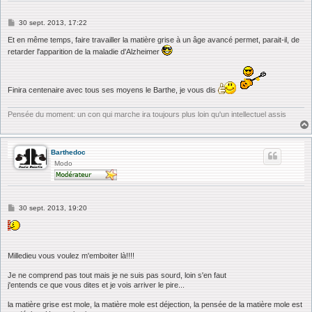
M
30 sept. 2013, 17:22
e
s
Et en même temps, faire travailler la matière grise à un âge avancé permet, parait-il, de
s
retarder l'apparition de la maladie d'Alzheimer
a
g
e
Finira centenaire avec tous ses moyens le Barthe, je vous dis
Pensée du moment: un con qui marche ira toujours plus loin qu'un intellectuel assis
Barthedoc
Modo
M
30 sept. 2013, 19:20
e
s
s
a
g
Milledieu vous voulez m'emboiter là!!!!
e
Je ne comprend pas tout mais je ne suis pas sourd, loin s'en faut
j'entends ce que vous dites et je vois arriver le pire...
la matière grise est mole, la matière mole est déjection, la pensée de la matière mole est