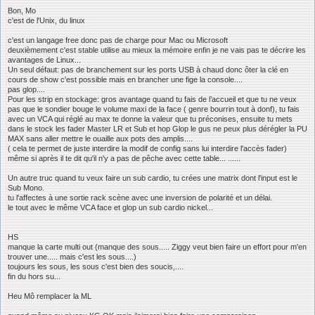
g
Bon, Mo
e
c'est de l'Unix, du linux
c'est un langage free donc pas de charge pour Mac ou Microsoft
deuxièmement c'est stable utilise au mieux la mémoire enfin je ne vais pas te décrire les
avantages de Linux...
Un seul défaut: pas de branchement sur les ports USB à chaud donc ôter la clé en
cours de show c'est possible mais en brancher une fige la console....
pas glop....
Pour les strip en stockage: gros avantage quand tu fais de l’accueil et que tu ne veux
pas que le sondier bouge le volume maxi de la face ( genre bourrin tout à donf), tu fais
avec un VCA qui réglé au max te donne la valeur que tu préconises, ensuite tu mets
dans le stock les fader Master LR et Sub et hop Glop le gus ne peux plus dérégler la PU
MAX sans aller mettre le ouaille aux pots des amplis....
( cela te permet de juste interdire la modif de config sans lui interdire l'accès fader)
même si après il te dit qu'il n'y a pas de pêche avec cette table... ......
Un autre truc quand tu veux faire un sub cardio, tu crées une matrix dont l'input est le
Sub Mono.
tu l'affectes à une sortie rack scène avec une inversion de polarité et un délai.
le tout avec le même VCA face et glop un sub cardio nickel...
HS
manque la carte multi out (manque des sous..... Ziggy veut bien faire un effort pour m'en
trouver une..... mais c'est les sous....)
toujours les sous, les sous c'est bien des soucis,....
fin du hors su...
Heu Mô remplacer la ML