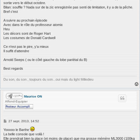
sortie vers le début octobre.
Bilan: souffle ? Nada sur de la zic enregistrée pas senti de limitation, il y a de la pêche.
Bref c'est
A suivre au prochain épisode
Avec dans le rôle du professeur atomix
Heu
Les décors sont de Roger Hart
Les costumes de Donald Cardwell
Ce n'est pas le pire, y'a mieux
Il suffit d'attendre
Arnold Sweps ( ou le côté gauche du lobe pariétal du B)
Best regards
Du son, du son , toujours du son...oui mais du light Milledieu
Maurice ON
Affond-Equipier
M
27 sept. 2013, 14:52
e
s
Yooooo le Barthe
s
La belle console que voilà !
a
Elle prendrait bien la place (et moins de place) que ma grosse mémère ML3000 (100kg
g