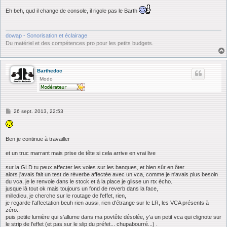
e
s
Eh beh, qud il change de console, il rigole pas le Barth
s
a
g
e
dowap - Sonorisation et éclairage
Du matériel et des compétences pro pour les petits budgets.
Barthedoc
Modo
M
26 sept. 2013, 22:53
e
s
s
a
Ben je continue à travailler
g
e
et un truc marrant mais prise de tête si cela arrive en vrai live
sur la GLD tu peux affecter les voies sur les banques, et bien sûr en ôter
alors j'avais fait un test de réverbe affectée avec un vca, comme je n'avais plus besoin
du vca, je le renvoie dans le stock et à la place je glisse un rtx écho.
jusque là tout ok mais toujours un fond de reverb dans la face,
milledieu, je cherche sur le routage de l'effet, rien,
je regarde l'affectation beuh rien aussi, rien d'étrange sur le LR, les VCA présents à
zéro..
puis petite lumière qui s'allume dans ma povtête désolée, y'a un petit vca qui clignote sur
le strip de l'effet (et pas sur le slip du préfet... chupabourré...) .