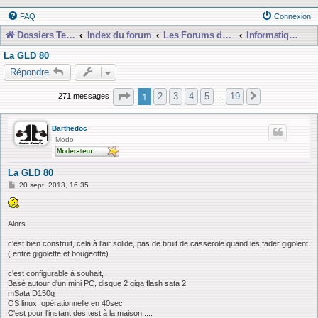
FAQ
Connexion
Dossiers Techniques
Index du forum
Les Forums de Discussions
Informatique, Consoles Numériques et MAO
La GLD 80
Répondre
Page
1
sur
19
1
2
3
4
5
19
271 messages
Suivante
…
Barthedoc
Modo
La GLD 80
M
20 sept. 2013, 16:35
e
s
s
a
Alors
g
e
c'est bien construit, cela à l'air solide, pas de bruit de casserole quand les fader gigolent
( entre gigolette et bougeotte)
c'est configurable à souhait,
Basé autour d'un mini PC, disque 2 giga flash sata 2
mSata D150q
OS linux, opérationnelle en 40sec,
C'est pour l'instant des test à la maison.....