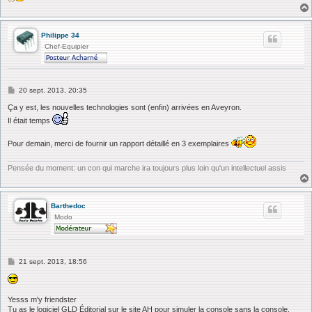
Philippe 34
Chef-Equipier
M
20 sept. 2013, 20:35
e
s
Ça y est, les nouvelles technologies sont (enfin) arrivées en Aveyron.
s
Il était temps
a
g
e
Pour demain, merci de fournir un rapport détaillé en 3 exemplaires
Pensée du moment: un con qui marche ira toujours plus loin qu'un intellectuel assis
Barthedoc
Modo
M
21 sept. 2013, 18:56
e
s
s
a
Yesss m'y friendster
g
Tu as le logiciel GLD Éditorial sur le site AH pour simuler la console sans la console.
e