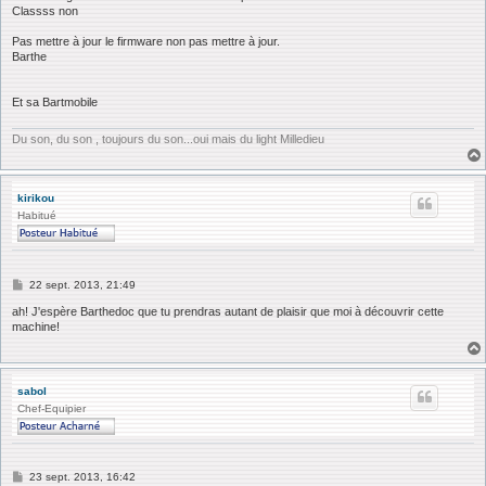
Classss non
Pas mettre à jour le firmware non pas mettre à jour.
Barthe
Et sa Bartmobile
Du son, du son , toujours du son...oui mais du light Milledieu
kirikou
Habitué
M
22 sept. 2013, 21:49
e
s
ah! J'espère Barthedoc que tu prendras autant de plaisir que moi à découvrir cette
s
machine!
a
g
e
sabol
Chef-Equipier
M
23 sept. 2013, 16:42