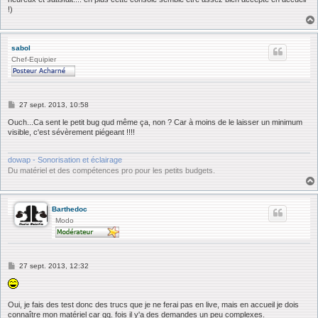
!)
sabol
Chef-Equipier
M
27 sept. 2013, 10:58
e
s
Ouch...Ca sent le petit bug qud même ça, non ? Car à moins de le laisser un minimum
s
visible, c'est sévèrement piégeant !!!!
a
g
e
dowap - Sonorisation et éclairage
Du matériel et des compétences pro pour les petits budgets.
Barthedoc
Modo
M
27 sept. 2013, 12:32
e
s
s
a
Oui, je fais des test donc des trucs que je ne ferai pas en live, mais en accueil je dois
g
connaître mon matériel car qq. fois il y'a des demandes un peu complexes.
e