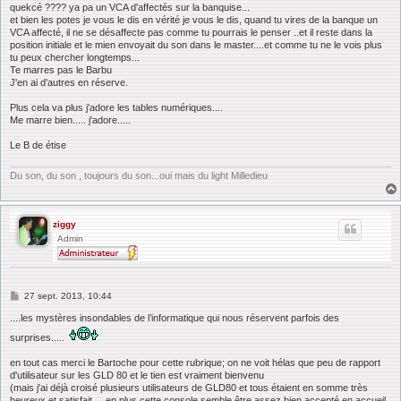
quekcé ???? ya pa un VCA d'affectés sur la banquise...
et bien les potes je vous le dis en vérité je vous le dis, quand tu vires de la banque un
VCA affecté, il ne se désaffecte pas comme tu pourrais le penser ..et il reste dans la
position initiale et le mien envoyait du son dans le master....et comme tu ne le vois plus
tu peux chercher longtemps...
Te marres pas le Barbu
J'en ai d'autres en réserve.
Plus cela va plus j'adore les tables numériques....
Me marre bien..... j'adore.....
Le B de étise
Du son, du son , toujours du son...oui mais du light Milledieu
ziggy
Admin
M
27 sept. 2013, 10:44
e
s
....les mystères insondables de l’informatique qui nous réservent parfois des
s
surprises.....
a
g
e
en tout cas merci le Bartoche pour cette rubrique; on ne voit hélas que peu de rapport
d'utilisateur sur les GLD 80 et le tien est vraiment bienvenu
(mais j'ai déjà croisé plusieurs utilisateurs de GLD80 et tous étaient en somme très
heureux et satisfait.... en plus cette console semble être assez bien accepté en accueil