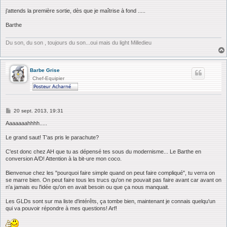
j'attends la première sortie, dès que je maîtrise à fond .....
Barthe
Du son, du son , toujours du son...oui mais du light Milledieu
Barbe Grise
Chef-Equipier
M
20 sept. 2013, 19:31
e
s
Aaaaaaahhhh.....
s
a
Le grand saut! T'as pris le parachute?
g
e
C'est donc chez AH que tu as dépensé tes sous du modernisme... Le Barthe en
conversion A/D! Attention à la bit-ure mon coco.
Bienvenue chez les "pourquoi faire simple quand on peut faire compliqué", tu verra on
se marre bien. On peut faire tous les trucs qu'on ne pouvait pas faire avant car avant on
n'a jamais eu l'idée qu'on en avait besoin ou que ça nous manquait.
Les GLDs sont sur ma liste d'intérêts, ça tombe bien, maintenant je connais quelqu'un
qui va pouvoir répondre à mes questions! Arf!