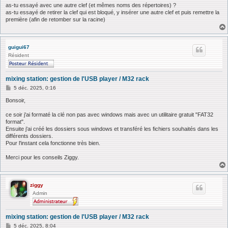
e
as-tu essayé avec une autre clef (et mêmes noms des répertoires) ?
as-tu essayé de retirer la clef qui est bloqué, y insérer une autre clef et puis remettre la
première (afin de retomber sur la racine)
guigui67
Résident
mixing station: gestion de l'USB player / M32 rack
M
5 déc. 2025, 0:16
e
s
Bonsoir,
s
a
ce soir j'ai formaté la clé non pas avec windows mais avec un utilitaire gratuit "FAT32
g
format".
e
Ensuite j'ai créé les dossiers sous windows et transféré les fichiers souhaités dans les
différents dossiers.
Pour l'instant cela fonctionne très bien.
Merci pour les conseils Ziggy.
ziggy
Admin
mixing station: gestion de l'USB player / M32 rack
M
5 déc. 2025, 8:04