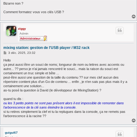
Bizarre non ?
Comment formatez vous vos clés USB ?
ziggy
Admin
mixing station: gestion de l'USB player / M32 rack
M
3 déc. 2025, 23:32
e
s
Hello
s
ça peut aussi être un souci de noms; longueur de nom ou lettres avec accents ou
a
autre... ?? perso je n'ai jamais rencontré le souci... mais la raison du souci est
g
certainement un truc simple et bête ...
e
peut-être aussi une question de la taille du contenu ?? sur mes clef aucun des
répertoire contient plus d'un Go de contenu ... enfin , je n'en sais pas plus mais il y a
certainement une solution...
as-tu posé la question à David (le développeur de MixingStation) ?
quand tu dis :
ou les 3 petits points ne sont pas présent alors il est impossible de remonter dans
l'arborescence de la clé sans éteindre la console.
si tu retires simplement la clef et tu la replugues dans la console, ça ne remets pas
l'arborescence à la racine ??
guigui67