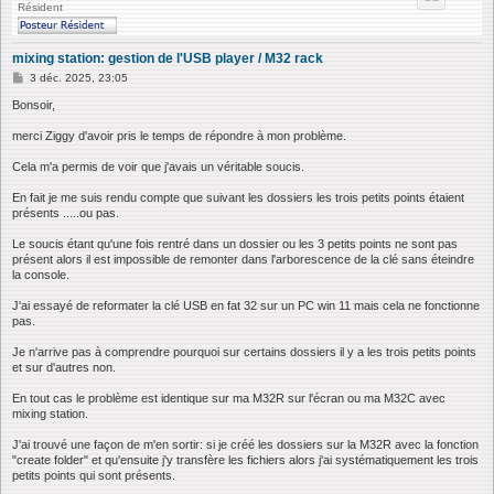
Résident
mixing station: gestion de l'USB player / M32 rack
M
3 déc. 2025, 23:05
e
s
Bonsoir,
s
a
merci Ziggy d'avoir pris le temps de répondre à mon problème.
g
e
Cela m'a permis de voir que j'avais un véritable soucis.
En fait je me suis rendu compte que suivant les dossiers les trois petits points étaient
présents .....ou pas.
Le soucis étant qu'une fois rentré dans un dossier ou les 3 petits points ne sont pas
présent alors il est impossible de remonter dans l'arborescence de la clé sans éteindre
la console.
J'ai essayé de reformater la clé USB en fat 32 sur un PC win 11 mais cela ne fonctionne
pas.
Je n'arrive pas à comprendre pourquoi sur certains dossiers il y a les trois petits points
et sur d'autres non.
En tout cas le problème est identique sur ma M32R sur l'écran ou ma M32C avec
mixing station.
J'ai trouvé une façon de m'en sortir: si je créé les dossiers sur la M32R avec la fonction
"create folder" et qu'ensuite j'y transfère les fichiers alors j'ai systématiquement les trois
petits points qui sont présents.