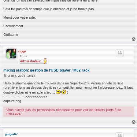
Une fois un dossier sélectionné impossible de revenir en arrière.
Cela fait pas mal de temps que je cherche et je ne trouve pas.
Merci pour votre aide.
Cordialement
Guillaume
ziggy
Admin
mixing station: gestion de l'USB player / M32 rack
M
2 déc. 2025, 16:14
e
s
Hello Guillaume quand tu te trouves dans un "répertoire" tu verras en tête de liste
s
(première ligne au dessus des titres) un petit lien pour remonter l'arborescence... (il faut
a
double-clicker et le miracle a lieu....
)
g
------------------>>>>>>>>>>>>
e
capture.png
Vous n’avez pas les permissions nécessaires pour voir les fichiers joints à ce
message.
guigui67