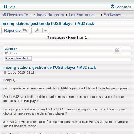
FAQ
Connexion
Dossiers Techniques
Index du forum
Les Forums de Discussions
Softwares, Libraries, Presets et Téléchargements etc...
mixing station: gestion de l'USB player / M32 rack
Répondre
9 messages • Page
1
sur
1
guigui67
Résident
mixing station: gestion de l'USB player / M32 rack
M
1 déc. 2025, 23:13
e
s
Bonjour,
s
a
j'ai complété récemment mon set de DL16/M32 par une M32 rack pour les petits plans.
g
e
Sur la M32 rack j'utilise mixing station mais je rencontre un soucis sur la gestion des
dossiers de l'USB player.
Lorsque j'ai des dossiers sur la clés USB comment naviguer dans ces dossiers pour
choisir un morceau à lire dans l'usb player ?
J'arrive à ouvrir un dossier et à lire les fichiers mais je n'arrive pas à revenir en arrière
sur les dossiers racine.