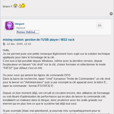
e
s
bravo !!
s
a
g
e
ldegant
Habitué
mixing station: gestion de l'USB player / M32 rack
M
12 déc. 2025, 12:24
e
s
Hello,
s
Je me permet juste une petite remarque légèrement hors sujet sur la solution technique
a
appliquée pour faire le formatage de la clé.
g
C'est tout à fait possible depuis Windows, même avec la dernière version, depuis
e
l'explorateur en faisant "clic droit" sur la clé, choisir formater et sélectionner le mode
"FAT32" (par défaut c'est en 64)
Ou pour ceux qui aiment les lignes de commande DOS
Dans la barre de recherche, taper "cmd" il propose "Invite de Commandes" un clic droit
pour le lancer en "Administrateur" puis si par exemple la clé apparait avec la lettre E:,
taper la commande : format /FS:FAT32 E:
Depuis un bon moment déjà, ont circulé et circulent encore, des utilitaires de formatage
ou soit disant d'optimisation de performance qui en plus de lancer la commande cité,
installaient un malware dans le disque, donc prudence avec les outils gratuits sur
internet qui en plus font ce que le système fait déjà tout seul.
Si par exemple j'étais mal attentionné, je pourrais très sympathiquement pour te