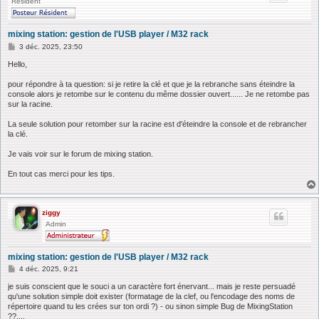
Résident
mixing station: gestion de l'USB player / M32 rack
M
3 déc. 2025, 23:50
e
s
Hello,
s
a
pour répondre à ta question: si je retire la clé et que je la rebranche sans éteindre la
g
console alors je retombe sur le contenu du même dossier ouvert...... Je ne retombe pas
e
sur la racine.
La seule solution pour retomber sur la racine est d'éteindre la console et de rebrancher
la clé.
Je vais voir sur le forum de mixing station.
En tout cas merci pour les tips.
ziggy
Admin
mixing station: gestion de l'USB player / M32 rack
M
4 déc. 2025, 9:21
e
s
je suis conscient que le souci a un caractère fort énervant... mais je reste persuadé
s
qu'une solution simple doit exister (formatage de la clef, ou l'encodage des noms de
a
répertoire quand tu les crées sur ton ordi ?) - ou sinon simple Bug de MixingStation
g
??....