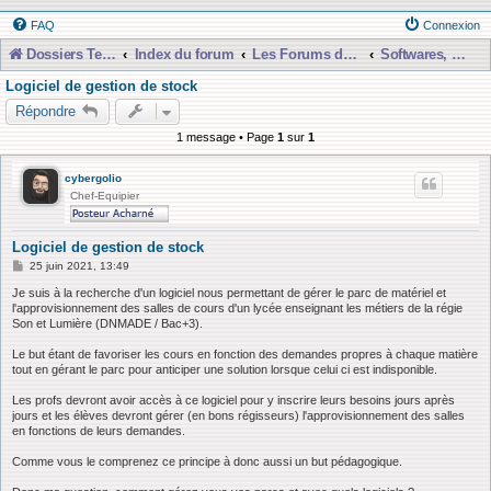
FAQ
Connexion
Dossiers Techniques
Index du forum
Les Forums de Discussions
Softwares, Libraries, Presets et Téléchargements etc...
Logiciel de gestion de stock
Répondre
1 message • Page
1
sur
1
cybergolio
Chef-Equipier
Logiciel de gestion de stock
M
25 juin 2021, 13:49
e
s
Je suis à la recherche d'un logiciel nous permettant de gérer le parc de matériel et
s
l'approvisionnement des salles de cours d'un lycée enseignant les métiers de la régie
a
Son et Lumière (DNMADE / Bac+3).
g
e
Le but étant de favoriser les cours en fonction des demandes propres à chaque matière
tout en gérant le parc pour anticiper une solution lorsque celui ci est indisponible.
Les profs devront avoir accès à ce logiciel pour y inscrire leurs besoins jours après
jours et les élèves devront gérer (en bons régisseurs) l'approvisionnement des salles
en fonctions de leurs demandes.
Comme vous le comprenez ce principe à donc aussi un but pédagogique.