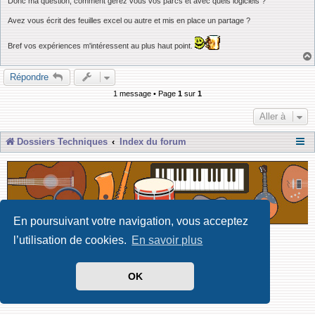
Donc ma question, comment gérez vous vos parcs et avec quels logiciels ?
Avez vous écrit des feuilles excel ou autre et mis en place un partage ?
Bref vos expériences m'intéressent au plus haut point.
Répondre
1 message • Page
1
sur
1
Aller à
Dossiers Techniques
Index du forum
En poursuivant votre navigation, vous acceptez
l’utilisation de cookies.
En savoir plus
Développé par Forum Software © phpBB Limited
Traduit par phpBB-fr
Confidentialité
|
Conditions
OK