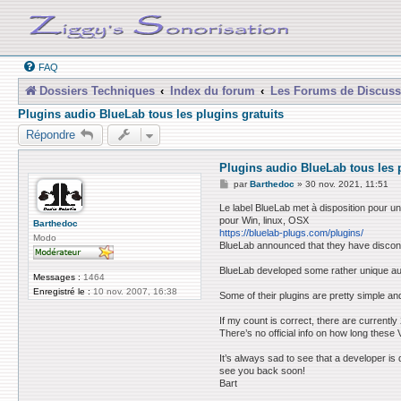
FAQ
Dossiers Techniques
Index du forum
Les Forums de Discuss
Plugins audio BlueLab tous les plugins gratuits
Répondre
Plugins audio BlueLab tous les p
M
par
Barthedoc
»
30 nov. 2021, 11:51
e
s
Le label BlueLab met à disposition pour u
s
pour Win, linux, OSX
Barthedoc
a
https://bluelab-plugs.com/plugins/
g
Modo
BlueLab announced that they have disconti
e
BlueLab developed some rather unique audi
Messages :
1464
Enregistré le :
10 nov. 2007, 16:38
Some of their plugins are pretty simple a
If my count is correct, there are currentl
There’s no official info on how long these V
It’s always sad to see that a developer is
see you back soon!
Bart