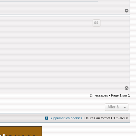
H
a
u
t
H
a
2 messages • Page
1
sur
1
u
t
Aller à
Supprimer les cookies
Heures au format
UTC+02:00