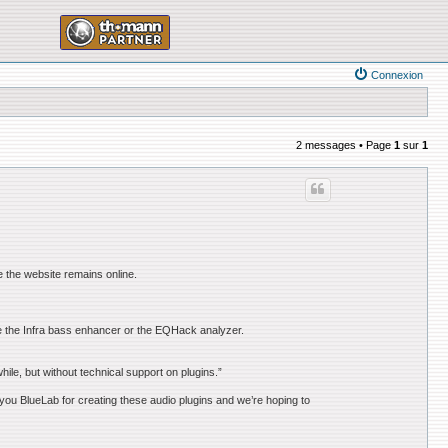
Connexion
2 messages • Page
1
sur
1
e the website remains online.
ike the Infra bass enhancer or the EQHack analyzer.
while, but without technical support on plugins.”
k you BlueLab for creating these audio plugins and we’re hoping to