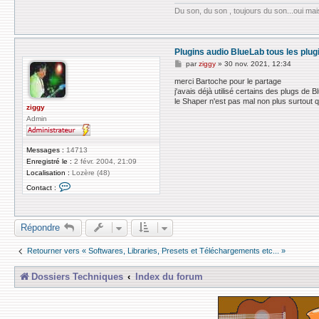
Du son, du son , toujours du son...oui mais
Plugins audio BlueLab tous les plug
M
par
ziggy
»
30 nov. 2021, 12:34
e
s
merci Bartoche pour le partage
s
j'avais déjà utilisé certains des plugs de
a
le Shaper n'est pas mal non plus surtout qu
g
ziggy
e
Admin
Messages :
14713
Enregistré le :
2 févr. 2004, 21:09
Localisation :
Lozère (48)
C
Contact :
o
n
t
a
Répondre
c
t
e
Retourner vers « Softwares, Libraries, Presets et Téléchargements etc... »
r
z
i
Dossiers Techniques
Index du forum
g
g
y