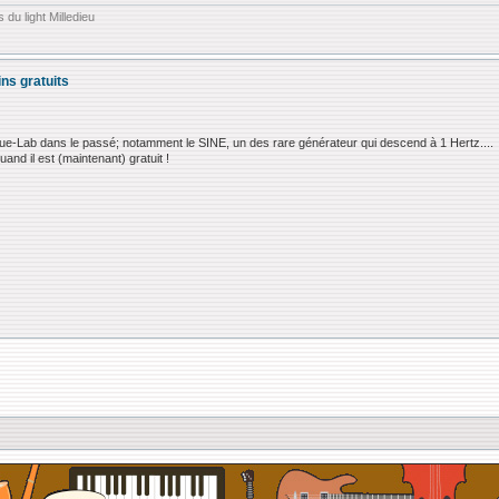
 du light Milledieu
ins gratuits
 Blue-Lab dans le passé; notamment le SINE, un des rare générateur qui descend à 1 Hertz....
and il est (maintenant) gratuit !