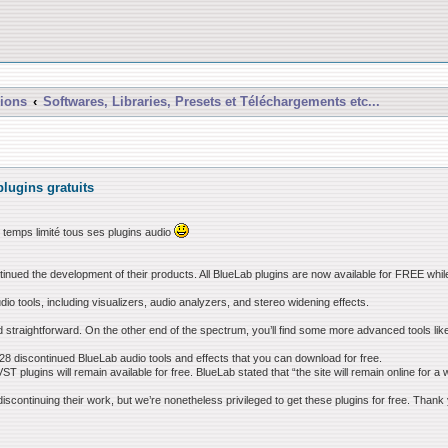
ions
Softwares, Libraries, Presets et Téléchargements etc...
lugins gratuits
n temps limité tous ses plugins audio
nued the development of their products. All BlueLab plugins are now available for FREE whil
o tools, including visualizers, audio analyzers, and stereo widening effects.
nd straightforward. On the other end of the spectrum, you’ll find some more advanced tools l
y 28 discontinued BlueLab audio tools and effects that you can download for free.
ST plugins will remain available for free. BlueLab stated that “the site will remain online for a 
 discontinuing their work, but we’re nonetheless privileged to get these plugins for free. Than