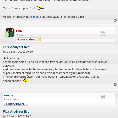
J'ai pas mal chercher mais pas de tuto la dessus ou autre sur le net
Merci d'avance pour l'aide
)))
Modifié en dernier par
rezeda
le 29 sept. 2023, 5:46, modifié 2 fois.
ziggy
Admin
Flux Analyzer live
M
28 sept. 2023, 20:19
e
s
Hello rezeda
s
désolé mais perso, je ne pourrai pas trop t'aider car je ne connais pas très bien ce
a
software....
g
as-tu essayé de contacter les Flux-People directement ? dans le temps ils étaient
e
super-réactifs et toujours disposé d'aider et de renseigner au besoin...
il me semble qu'ils étaient sur Paris et sont maintenant vers Orléans, par là....
bonne chance..
rezeda
NiouMember
Flux Analyzer live
M
28 sept. 2023, 20:31