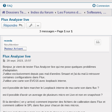
FAQ
Connexion
Dossiers Techniques
Index du forum
Les Forums de Discussions
Softwares, Libraries, Presets et Téléchargements etc...
Flux Analyzer live
Répondre
3 messages • Page
1
sur
1
rezeda
NiouMember
Flux Analyzer live
M
28 sept. 2023, 15:57
e
s
Bonjour, je vient de tester Flux Analyzer live qui me pose quelques problèmes
s
d'adaptation.
a
J'utilise exclusivement depuis pas mal d'années Smaart et j'ai du mal à retrouver
g
certaines configurations dans Flux.
e
J'utilise une carte son EVO16 avec loopback interne.
est-il possible de faire marcher le Loopback interne de ma carte son dans flux ?
est il possible d'avoir un average de plusieurs micro en Live et non en snapshoot ?
Et la dernière ( on y arrive) comment importer des fichiers de calibration dans Flux et
comment calibrer le SPL dans flux pour chacun de mes micros.