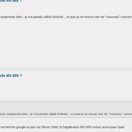
elle MX-MIX ?
comprends bien ; je n'ai jamais utilisé Android... et puis je ne trouve rien de "nouveau" concer
elle MX-MIX ?
i je comprends bien ; je n'ai jamais utilisé Android... et puis je ne trouve rien de "nouveau" conce
recherche google et pas sur Music tribe) et l'application MX-MIX existe aussi pour Ipad.