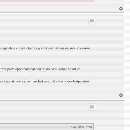
H
a
u
t
 Mixingstation et mes chartes graphiques fait sur mesure et valable
pp ne m'apporte apparemment rien de nouveau (mise à part un
a boguait, soit ça ne marchait pas... et cette nouvelle App aura
H
a
u
t
2 juil. 2025, 15:59