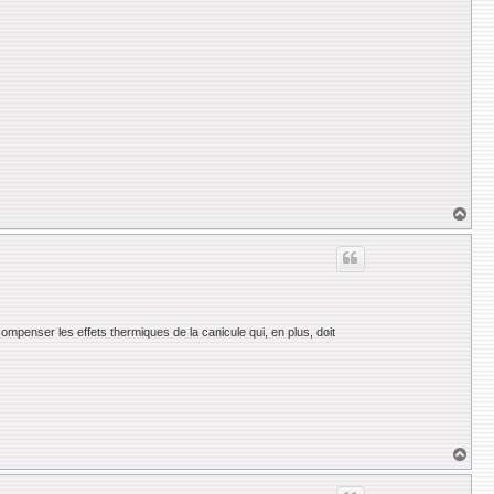
H
a
u
t
ompenser les effets thermiques de la canicule qui, en plus, doit
H
a
u