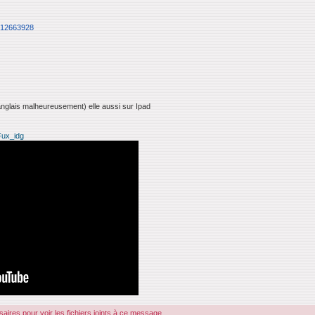
1612663928
anglais malheureusement) elle aussi sur Ipad
Fux_idg
ires pour voir les fichiers joints à ce message.