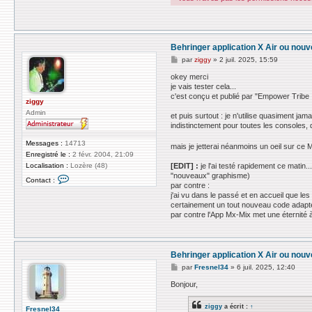
Behringer application X Air ou nouv
M
par
ziggy
»
2 juil. 2025, 15:59
e
s
okey merci
s
je vais tester cela...
a
c'est conçu et publié par "Empower Tribe 
g
ziggy
e
Admin
et puis surtout : je n'utilise quasiment ja
indistinctement pour toutes les consoles, 
Messages :
14713
mais je jetterai néanmoins un oeil sur ce 
Enregistré le :
2 févr. 2004, 21:09
[EDIT] :
je l'ai testé rapidement ce matin.
Localisation :
Lozère (48)
"nouveaux" graphisme)
C
Contact :
o
par contre :
n
j'ai vu dans le passé et en accueil que le
t
certainement un tout nouveau code adapté
a
par contre l'App Mx-Mix met une éternité 
c
t
e
r
z
Behringer application X Air ou nouv
i
M
par
Fresnel34
»
6 juil. 2025, 12:40
g
e
g
s
Bonjour,
y
s
a
ziggy
a écrit :
↑
g
Fresnel34