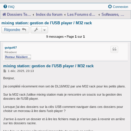
FAQ
Connexion
Dossiers Techniques
Index du forum
Les Forums de Discussions
Softwares, Libraries, Presets et Téléchargements etc...
mixing station: gestion de l'USB player / M32 rack
Répondre
9 messages • Page
1
sur
1
guigui67
Résident
mixing station: gestion de l'USB player / M32 rack
M
1 déc. 2025, 23:13
e
s
Bonjour,
s
a
j'ai complété récemment mon set de DL16/M32 par une M32 rack pour les petits plans.
g
e
Sur la M32 rack j'utilise mixing station mais je rencontre un soucis sur la gestion des
dossiers de l'USB player.
Lorsque j'ai des dossiers sur la clés USB comment naviguer dans ces dossiers pour
choisir un morceau à lire dans l'usb player ?
J'arrive à ouvrir un dossier et à lire les fichiers mais je n'arrive pas à revenir en arrière
sur les dossiers racine.