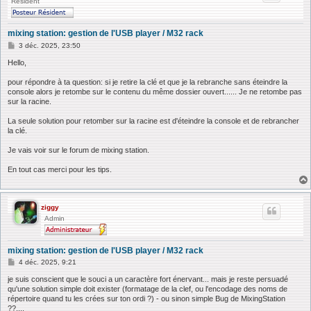
Résident
mixing station: gestion de l'USB player / M32 rack
M
3 déc. 2025, 23:50
e
s
Hello,
s
a
pour répondre à ta question: si je retire la clé et que je la rebranche sans éteindre la
g
console alors je retombe sur le contenu du même dossier ouvert...... Je ne retombe pas
e
sur la racine.
La seule solution pour retomber sur la racine est d'éteindre la console et de rebrancher
la clé.
Je vais voir sur le forum de mixing station.
En tout cas merci pour les tips.
ziggy
Admin
mixing station: gestion de l'USB player / M32 rack
M
4 déc. 2025, 9:21
e
s
je suis conscient que le souci a un caractère fort énervant... mais je reste persuadé
s
qu'une solution simple doit exister (formatage de la clef, ou l'encodage des noms de
a
répertoire quand tu les crées sur ton ordi ?) - ou sinon simple Bug de MixingStation
g
??....