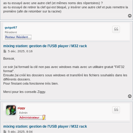
e
as-tu essayé avec une autre clef (et mêmes noms des répertoires) ?
as-tu essayé de retirer la clef qui est bloqué, y insérer une autre clef et puis remettre la
première (afin de retomber sur la racine)
guigui67
Résident
mixing station: gestion de l'USB player / M32 rack
M
5 déc. 2025, 0:16
e
s
Bonsoir,
s
a
ce soir j'ai formaté la clé non pas avec windows mais avec un utilitaire gratuit "FAT32
g
format".
e
Ensuite j'ai créé les dossiers sous windows et transféré les fichiers souhaités dans les
différents dossiers.
Pour l'instant cela fonctionne très bien.
Merci pour les conseils Ziggy.
ziggy
Admin
mixing station: gestion de l'USB player / M32 rack
M
5 déc. 2025, 8:04