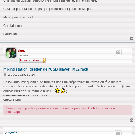
Une fois un dossier sélectionné impossible de revenir en arrière.
Cela fait pas mal de temps que je cherche et je ne trouve pas.
Merci pour votre aide.
Cordialement
Guillaume
ziggy
Admin
mixing station: gestion de l'USB player / M32 rack
M
2 déc. 2025, 16:14
e
s
Hello Guillaume quand tu te trouves dans un "répertoire" tu verras en tête de liste
s
(première ligne au dessus des titres) un petit lien pour remonter l'arborescence... (il faut
a
double-clicker et le miracle a lieu....
)
g
------------------>>>>>>>>>>>>
e
capture.png
Vous n’avez pas les permissions nécessaires pour voir les fichiers joints à ce
message.
guigui67