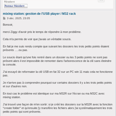
Résident
mixing station: gestion de l'USB player / M32 rack
M
3 déc. 2025, 23:05
e
s
Bonsoir,
s
a
merci Ziggy d'avoir pris le temps de répondre à mon problème.
g
e
Cela m'a permis de voir que j'avais un véritable soucis.
En fait je me suis rendu compte que suivant les dossiers les trois petits points étaient
présents .....ou pas.
Le soucis étant qu'une fois rentré dans un dossier ou les 3 petits points ne sont pas
présent alors il est impossible de remonter dans l'arborescence de la clé sans éteindre
la console.
J'ai essayé de reformater la clé USB en fat 32 sur un PC win 11 mais cela ne fonctionne
pas.
Je n'arrive pas à comprendre pourquoi sur certains dossiers il y a les trois petits points
et sur d'autres non.
En tout cas le problème est identique sur ma M32R sur l'écran ou ma M32C avec
mixing station.
J'ai trouvé une façon de m'en sortir: si je créé les dossiers sur la M32R avec la fonction
"create folder" et qu'ensuite j'y transfère les fichiers alors j'ai systématiquement les trois
petits points qui sont présents.