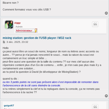
Bizarre non ?
Comment formatez vous vos clés USB ?
ziggy
Admin
mixing station: gestion de l'USB player / M32 rack
M
3 déc. 2025, 23:32
e
s
Hello
s
ça peut aussi être un souci de noms; longueur de nom ou lettres avec accents ou
a
autre... ?? perso je n'ai jamais rencontré le souci... mais la raison du souci est
g
certainement un truc simple et bête ...
e
peut-être aussi une question de la taille du contenu ?? sur mes clef aucun des
répertoire contient plus d'un Go de contenu ... enfin , je n'en sais pas plus mais il y a
certainement une solution...
as-tu posé la question à David (le développeur de MixingStation) ?
quand tu dis :
ou les 3 petits points ne sont pas présent alors il est impossible de remonter dans
l'arborescence de la clé sans éteindre la console.
si tu retires simplement la clef et tu la replugues dans la console, ça ne remets pas
l'arborescence à la racine ??
guigui67