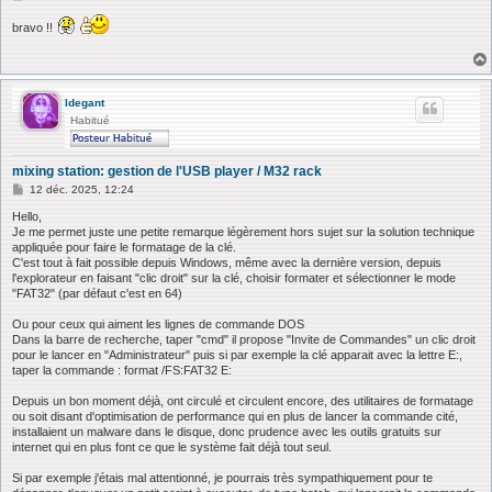
e
s
bravo !!
s
a
g
e
ldegant
Habitué
mixing station: gestion de l'USB player / M32 rack
M
12 déc. 2025, 12:24
e
s
Hello,
s
Je me permet juste une petite remarque légèrement hors sujet sur la solution technique
a
appliquée pour faire le formatage de la clé.
g
C'est tout à fait possible depuis Windows, même avec la dernière version, depuis
e
l'explorateur en faisant "clic droit" sur la clé, choisir formater et sélectionner le mode
"FAT32" (par défaut c'est en 64)
Ou pour ceux qui aiment les lignes de commande DOS
Dans la barre de recherche, taper "cmd" il propose "Invite de Commandes" un clic droit
pour le lancer en "Administrateur" puis si par exemple la clé apparait avec la lettre E:,
taper la commande : format /FS:FAT32 E:
Depuis un bon moment déjà, ont circulé et circulent encore, des utilitaires de formatage
ou soit disant d'optimisation de performance qui en plus de lancer la commande cité,
installaient un malware dans le disque, donc prudence avec les outils gratuits sur
internet qui en plus font ce que le système fait déjà tout seul.
Si par exemple j'étais mal attentionné, je pourrais très sympathiquement pour te