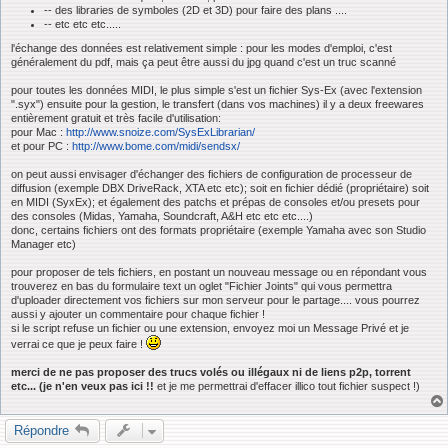
-- des libraries de symboles (2D et 3D) pour faire des plans ....
-- etc etc etc.....
l'échange des données est relativement simple : pour les modes d'emploi, c'est
généralement du pdf, mais ça peut être aussi du jpg quand c'est un truc scanné
pour toutes les données MIDI, le plus simple s'est un fichier Sys-Ex (avec l'extension
".syx") ensuite pour la gestion, le transfert (dans vos machines) il y a deux freewares
entièrement gratuit et très facile d'utilisation:
pour Mac :
http://www.snoize.com/SysExLibrarian/
et pour PC :
http://www.bome.com/midi/sendsx/
on peut aussi envisager d'échanger des fichiers de configuration de processeur de
diffusion (exemple DBX DriveRack, XTA etc etc); soit en fichier dédié (propriétaire) soit
en MIDI (SyxEx); et également des patchs et prépas de consoles et/ou presets pour
des consoles (Midas, Yamaha, Soundcraft, A&H etc etc etc....)
donc, certains fichiers ont des formats propriétaire (exemple Yamaha avec son Studio
Manager etc)
pour proposer de tels fichiers, en postant un nouveau message ou en répondant vous
trouverez en bas du formulaire text un oglet "Fichier Joints" qui vous permettra
d'uploader directement vos fichiers sur mon serveur pour le partage.... vous pourrez
aussi y ajouter un commentaire pour chaque fichier !
si le script refuse un fichier ou une extension, envoyez moi un Message Privé et je
verrai ce que je peux faire !
merci de ne pas proposer des trucs volés ou illégaux ni de liens p2p, torrent
etc... (je n'en veux pas ici !!
et je me permettrai d'effacer illico tout fichier suspect !)
Répondre