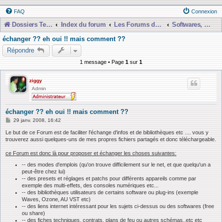
FAQ
Connexion
Dossiers Techniques
Index du forum
Les Forums de Discussions
Softwares, Libraries, Presets et Téléchargements etc...
échanger ?? eh oui !! mais comment ??
Répondre
1 message • Page
1
sur
1
ziggy
Admin
échanger ?? eh oui !! mais comment ??
M
29 janv. 2008, 16:42
e
s
Le but de ce Forum est de faciliter l'échange d'infos et de bibliothèques etc .... vous y
s
trouverez aussi quelques-uns de mes propres fichiers partagés et donc téléchargeable.
a
g
ce Forum est donc là pour proposer et échanger les choses suivantes:
e
-- des modes d'emplois (qu'on trouve difficilement sur le net, et que quelqu'un a
peut-être chez lui)
-- des presets et réglages et patchs pour différents appareils comme par
exemple des multi-effets, des consoles numériques etc...
-- des bibliothèques utilisateurs de certains software ou plug-ins (exemple
Waves, Ozone, AU VST etc)
-- des liens internet intéressant pour les sujets ci-dessus ou des softwares (free
ou share)
-- des fiches techniques, contrats, plans de feu ou autres schémas..etc etc