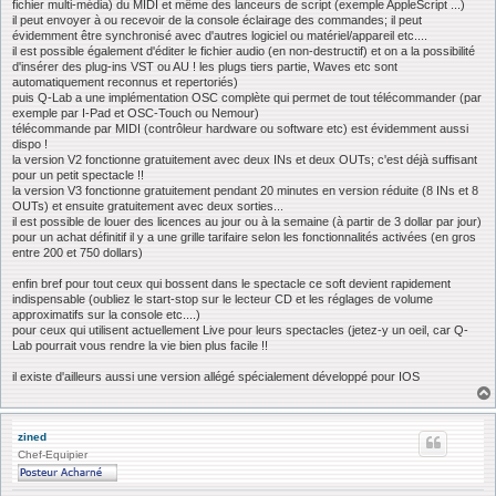
fichier multi-média) du MIDI et même des lanceurs de script (exemple AppleScript ...)
il peut envoyer à ou recevoir de la console éclairage des commandes; il peut
évidemment être synchronisé avec d'autres logiciel ou matériel/appareil etc....
il est possible également d'éditer le fichier audio (en non-destructif) et on a la possibilité
d'insérer des plug-ins VST ou AU ! les plugs tiers partie, Waves etc sont
automatiquement reconnus et repertoriés)
puis Q-Lab a une implémentation OSC complète qui permet de tout télécommander (par
exemple par I-Pad et OSC-Touch ou Nemour)
télécommande par MIDI (contrôleur hardware ou software etc) est évidemment aussi
dispo !
la version V2 fonctionne gratuitement avec deux INs et deux OUTs; c'est déjà suffisant
pour un petit spectacle !!
la version V3 fonctionne gratuitement pendant 20 minutes en version réduite (8 INs et 8
OUTs) et ensuite gratuitement avec deux sorties...
il est possible de louer des licences au jour ou à la semaine (à partir de 3 dollar par jour)
pour un achat définitif il y a une grille tarifaire selon les fonctionnalités activées (en gros
entre 200 et 750 dollars)
enfin bref pour tout ceux qui bossent dans le spectacle ce soft devient rapidement
indispensable (oubliez le start-stop sur le lecteur CD et les réglages de volume
approximatifs sur la console etc....)
pour ceux qui utilisent actuellement Live pour leurs spectacles (jetez-y un oeil, car Q-
Lab pourrait vous rendre la vie bien plus facile !!
il existe d'ailleurs aussi une version allégé spécialement développé pour IOS
zined
Chef-Equipier