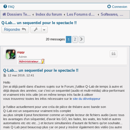
FAQ
Connexion
Dossiers Techniques
Index du forum
Les Forums de Discussions
Softwares, Libraries, Presets et Téléchargements etc...
Q-Lab... un sequentiel pour le spectacle !!
Répondre
1
2
20 messages
Suivante
ziggy
Admin
Q-Lab... un sequentiel pour le spectacle !!
M
12 mai 2016, 12:41
e
s
Hello
s
j'en ai déjà parlé dans d'autres sujets sur le Forum; j'utilise Q-Lab de temps à autre et
a
déjà depuis des années; car c'est un sequentiel (audio et multi-média) ultra-performant
g
et vraiment très très utile (et en même temps très facile à utiliser
e
vous trouverez toutes les infos nécessaire sur le
site du développeur
je l'utilise actuellement pour une créa de pièce de théatre avec bande son
Q-Lab est un sequenceur vraiment très complet
au plus simple il peut fonctionner comme un simple lecteur de fichiers audio (avec tous
les avantages d'un séquentiel, d'avoir les GO, les fades, les waits, les hold et autres
automations etc etc etc...) et lecture simultanées d'autant de fichiers qu'on souhaite...
mais Q-Lab peut beaucoup plus car on peut y insérer également des vidéo (ou autre