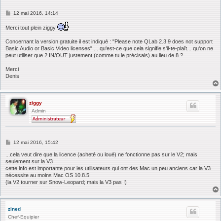
M
12 mai 2016, 14:14
e
s
Merci tout plein ziggy
s
a
Concernant la version gratuite il est indiqué : "Please note QLab 2.3.9 does not support
g
Basic Audio or Basic Video licenses".... qu'est-ce que cela signifie s'il-te-plaît... qu'on ne
e
peut utiliser que 2 IN/OUT justement (comme tu le précisais) au lieu de 8 ?
Merci
Denis
ziggy
Admin
M
12 mai 2016, 15:42
e
s
...cela veut dire que la licence (acheté ou loué) ne fonctionne pas sur le V2; mais
s
seulement sur la V3
a
cette info est importante pour les utilisateurs qui ont des Mac un peu anciens car la V3
g
nécessite au moins Mac OS 10.8.5
e
(la V2 tourner sur Snow-Leopard; mais la V3 pas !)
zined
Chef-Equipier