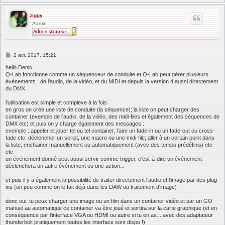
ziggy
Admin
M
2 avr. 2017, 15:21
e
s
hello Denis
s
Q-Lab fonctionne comme un séquenceur de conduite et Q-Lab peut gérer plusieurs
a
événements : de l'audio, de la vidéo, et du MIDI et depuis la version 4 aussi directement
g
du DMX
e
l'utilisation est simple et complexe à la fois
en gros on crée une liste de conduite (la séquence); la liste on peut charger des
container (exemple de l'audio, de la vidéo, des midi-files et également des séquences de
DMX etc) et puis on y charge également des messages :
exemple : appeler et jouer tel ou tel container; faire un fade-in ou un fade-out ou cross-
fade etc; déclencher un script, une macro ou une midi-file; aller à un certain point dans
la liste; enchainer manuellement ou automatiquement (avec des temps prédéfinis) etc
etc
un événement donné peut aussi servir comme trigger, c'est-à-dire un événement
déclenchera un autre événement ou une action...
et puis il y a également la possibilité de traiter directement l'audio et l'image par des plug-
ins (un peu comme on le fait déjà dans les DAW ou traitement d'image)
donc oui, tu peux charger une image ou un film dans un container vidéo et par un GO
manuel au automatique ce container va être joué et sortira sur la carte graphique (et en
conséquence par l'interface VGA ou HDMI ou autre si tu en as... avec des adaptateur
thunderbolt pratiquement toutes les interface sont dispo !)