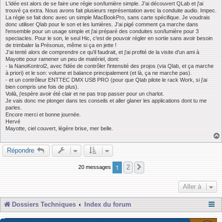
L'idée est alors de se faire une régie son/lumière simple. J'ai découvert QLab et j'ai
trouvé ça extra. Nous avons fait plusieurs représentation avec la conduite audio. Impec.
La régie se fait donc avec un simple MacBookPro, sans carte spécifique. Je voudrais
donc utiliser Qlab pour le son et les lumières. J'ai pigé comment ça marche dans
l'ensemble pour un usage simple et j'ai préparé des conduites son/lumière pour 3
spectacles. Pour le son, le seul Hic, c'est de pouvoir régler en sortie sans avoir besoin
de trimbaler la Présonus, même si ça en jette !
J'ai tenté alors de comprendre ce qu'il faudrait, et j'ai profité de la visite d'un ami à
Mayotte pour ramener un peu de matériel, dont:
- la NanoKontrol2, avec l'idée de contrôler l'intensité des projos (via Qlab, et ça marche
à priori) et le son: volume et balance principalement (et là, ça ne marche pas).
- et un contrôleur ENTTEC DMX USB PRO (pour que Qlab pilote le rack Work, si j'ai
bien compris une fois de plus).
Voilà, j'espère avoir été clair et ne pas trop passer pour un charlot.
Je vais donc me plonger dans tes conseils et aller glaner les applications dont tu me
parles.
Encore merci et bonne journée.
Hervé
Mayotte, ciel couvert, légère brise, mer belle.
Répondre
1
2
20 messages
Suivante
Aller à
Dossiers Techniques
Index du forum