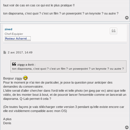
faut voir de cas en cas ce qui est le plus pratique !!
ton diaporama, c'est quoi ? c'est un film ? un powerpoint ? un keynote ? ou autre ?
zined
Chef-Equipier
M
2 avr. 2017, 14:49
e
s
s
ziggy a écrit :
a
ton diaporama, c'est quoi ? c'est un film ? un powerpoint ? un keynote ? ou autre ?
g
e
Bonjour ziggy
Pour le moment je n'ai rien de particulier, je pose la question pour anticiper des
demandes du conservatoire.
L'idée serait d'aller chercher dans l'ordi telle et telle photo (en jpeg par ex) ainsi que telle
vidéo, de les monter bout à bout, et de pouvoir lancer l'ensemble comme on lancerait un
diaporama. Q-Lab permet-il cela ?
(De toutes façons je vais télécharger cette version 3 pendant qu'elle existe encore car
elle est visiblement compatible avec mon OS)
A plus
Denis