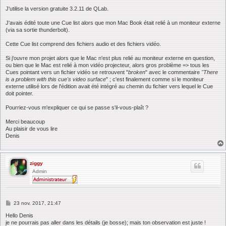
a
J'utilise la version gratuite 3.2.11 de QLab.
g
e
J'avais édité toute une Cue list alors que mon Mac Book était relié à un moniteur externe
(via sa sortie thunderbolt).
Cette Cue list comprend des fichiers audio et des fichiers vidéo.
Si j'ouvre mon projet alors que le Mac n'est plus relié au moniteur externe en question,
ou bien que le Mac est relié à mon vidéo projecteur, alors gros problème => tous les
Cues pointant vers un fichier vidéo se retrouvent "
broken
" avec le commentaire
"There
is a problem with this cue's video surface
" ; c'est finalement comme si le moniteur
externe utilisé lors de l'édition avait été intégré au chemin du fichier vers lequel le Cue
doit pointer.
Pourriez-vous m'expliquer ce qui se passe s'il-vous-plaît ?
Merci beaucoup
Au plaisir de vous lire
Denis
ziggy
Admin
M
23 nov. 2017, 21:47
e
s
Hello Denis
s
je ne pourrais pas aller dans les détails (je bosse); mais ton observation est juste !