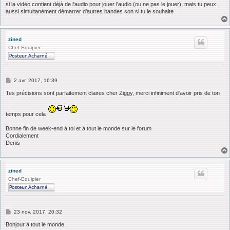
si la vidéo contient déjà de l'audio pour jouer l'audio (ou ne pas le jouer); mais tu peux
aussi simultanément démarrer d'autres bandes son si tu le souhaite
zined
Chef-Equipier
M
2 avr. 2017, 16:39
e
s
Tes précisions sont parfaitement claires cher Ziggy, merci infiniment d'avoir pris de ton
s
a
g
temps pour cela
e
Bonne fin de week-end à toi et à tout le monde sur le forum
Cordialement
Denis
zined
Chef-Equipier
M
23 nov. 2017, 20:32
e
s
Bonjour à tout le monde
s