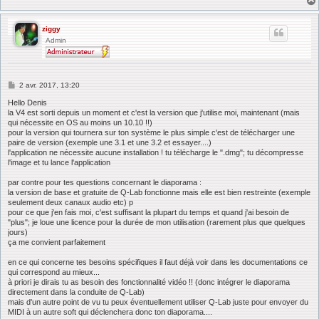
ziggy
Admin
M
2 avr. 2017, 13:20
e
s
Hello Denis
s
la V4 est sorti depuis un moment et c'est la version que j'utilise moi, maintenant (mais
a
qui nécessite en OS au moins un 10.10 !!)
g
pour la version qui tournera sur ton système le plus simple c'est de télécharger une
e
paire de version (exemple une 3.1 et une 3.2 et essayer....)
l'application ne nécessite aucune installation ! tu télécharge le ".dmg"; tu décompresse
l'image et tu lance l'application
par contre pour tes questions concernant le diaporama :
la version de base et gratuite de Q-Lab fonctionne mais elle est bien restreinte (exemple
seulement deux canaux audio etc) p
pour ce que j'en fais moi, c'est suffisant la plupart du temps et quand j'ai besoin de
"plus"; je loue une licence pour la durée de mon utilisation (rarement plus que quelques
jours)
ça me convient parfaitement
en ce qui concerne tes besoins spécifiques il faut déjà voir dans les documentations ce
qui correspond au mieux...
à priori je dirais tu as besoin des fonctionnalité vidéo !! (donc intégrer le diaporama
directement dans la conduite de Q-Lab)
mais d'un autre point de vu tu peux éventuellement utiliser Q-Lab juste pour envoyer du
MIDI à un autre soft qui déclenchera donc ton diaporama....