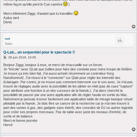
même façon qu'elle perd le Cue caméra
)
Merci infiniment Ziggy, d'autant que tu travailles
A plus tard
Denis
rvrl
Salut
Q-Lab... un sequentiel pour le spectacle !!
M
28 juin 2019, 10:05
e
s
Bonjour Ziggy, bonjour à tous, et merci de m'accueillir sur ce forum.
s
Je "bricole" avec QLab que j'utilise pour faire des conduite pour notre troupe de théâtre.
a
Je trouve ça très bien fait. J'ai aussi acheté récemment un controleur Korg
g
NanoKontrol2. J'ai réussi à le "connecter" sur Qlab pour régler les intensité des
e
éclairages. Par contre, je ne trouve pas comment intervenir sur le son avec. Je n'ai pas
trouvé de réglages audio avec la possibilité de les piloter en midi (pas de case "capture"
pour attribuer une fonction à un des curseurs de la Nanok.). J'ai alors cherché la
possibilité de passer par une autre application afin de régler l'audio en sortie du Mac.
Naîvement je pensais trouver facilement une application table de mixage basique virtuel
pilotable par la Nanok. Je dois être un cancre de la recherche car je n'ai rien trouvé à
part des usines à gaz, des gadgets sans intérêt, des consoles de DJ ou autres logiciels
pour créer ses propres morceaux. Pas de table avec juste les niveaux d'entrée, de
sortie et de balance.
Merci et bonne journée
Hervé