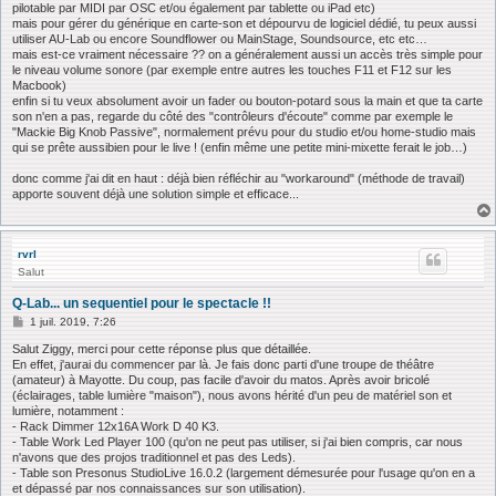
pilotable par MIDI par OSC et/ou également par tablette ou iPad etc)
mais pour gérer du générique en carte-son et dépourvu de logiciel dédié, tu peux aussi
utiliser AU-Lab ou encore Soundflower ou MainStage, Soundsource, etc etc…
mais est-ce vraiment nécessaire ?? on a généralement aussi un accès très simple pour
le niveau volume sonore (par exemple entre autres les touches F11 et F12 sur les
Macbook)
enfin si tu veux absolument avoir un fader ou bouton-potard sous la main et que ta carte
son n'en a pas, regarde du côté des "contrôleurs d'écoute" comme par exemple le
"Mackie Big Knob Passive", normalement prévu pour du studio et/ou home-studio mais
qui se prête aussibien pour le live ! (enfin même une petite mini-mixette ferait le job…)
donc comme j'ai dit en haut : déjà bien réfléchir au "workaround" (méthode de travail)
apporte souvent déjà une solution simple et efficace...
rvrl
Salut
Q-Lab... un sequentiel pour le spectacle !!
M
1 juil. 2019, 7:26
e
s
Salut Ziggy, merci pour cette réponse plus que détaillée.
s
En effet, j'aurai du commencer par là. Je fais donc parti d'une troupe de théâtre
a
(amateur) à Mayotte. Du coup, pas facile d'avoir du matos. Après avoir bricolé
g
(éclairages, table lumière "maison"), nous avons hérité d'un peu de matériel son et
e
lumière, notamment :
- Rack Dimmer 12x16A Work D 40 K3.
- Table Work Led Player 100 (qu'on ne peut pas utiliser, si j'ai bien compris, car nous
n'avons que des projos traditionnel et pas des Leds).
- Table son Presonus StudioLive 16.0.2 (largement démesurée pour l'usage qu'on en a
et dépassé par nos connaissances sur son utilisation).