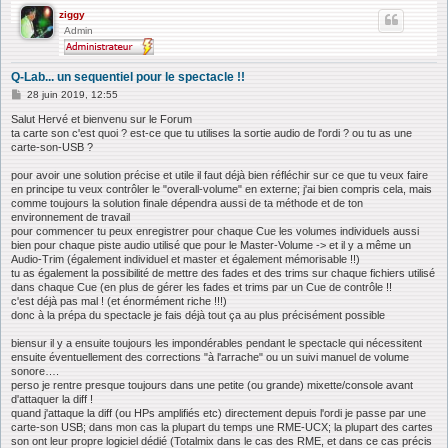
ziggy
Admin
Q-Lab... un sequentiel pour le spectacle !!
M
28 juin 2019, 12:55
e
s
Salut Hervé et bienvenu sur le Forum
s
ta carte son c'est quoi ? est-ce que tu utilises la sortie audio de l'ordi ? ou tu as une
a
carte-son-USB ?
g
e
pour avoir une solution précise et utile il faut déjà bien réfléchir sur ce que tu veux faire
en principe tu veux contrôler le "overall-volume" en externe; j'ai bien compris cela, mais
comme toujours la solution finale dépendra aussi de ta méthode et de ton
environnement de travail
pour commencer tu peux enregistrer pour chaque Cue les volumes individuels aussi
bien pour chaque piste audio utilisé que pour le Master-Volume -> et il y a même un
Audio-Trim (également individuel et master et également mémorisable !!)
tu as également la possibilité de mettre des fades et des trims sur chaque fichiers utilisé
dans chaque Cue (en plus de gérer les fades et trims par un Cue de contrôle !!
c'est déjà pas mal ! (et énormément riche !!!)
donc à la prépa du spectacle je fais déjà tout ça au plus précisément possible
biensur il y a ensuite toujours les impondérables pendant le spectacle qui nécessitent
ensuite éventuellement des corrections "à l'arrache" ou un suivi manuel de volume
sonore….
perso je rentre presque toujours dans une petite (ou grande) mixette/console avant
d'attaquer la diff !
quand j'attaque la diff (ou HPs amplifiés etc) directement depuis l'ordi je passe par une
carte-son USB; dans mon cas la plupart du temps une RME-UCX; la plupart des cartes
son ont leur propre logiciel dédié (Totalmix dans le cas des RME, et dans ce cas précis