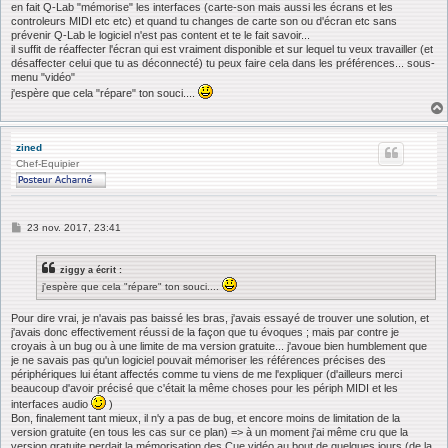
a
en fait Q-Lab "mémorise" les interfaces (carte-son mais aussi les écrans et les
g
controleurs MIDI etc etc) et quand tu changes de carte son ou d'écran etc sans
e
prévenir Q-Lab le logiciel n'est pas content et te le fait savoir...
il suffit de réaffecter l'écran qui est vraiment disponible et sur lequel tu veux travailler (et
désaffecter celui que tu as déconnecté) tu peux faire cela dans les préférences... sous-
menu "vidéo"
j'espère que cela "répare" ton souci....
zined
Chef-Equipier
M
23 nov. 2017, 23:41
e
s
s
ziggy a écrit :
a
g
j'espère que cela "répare" ton souci....
e
Pour dire vrai, je n'avais pas baissé les bras, j'avais essayé de trouver une solution, et
j'avais donc effectivement réussi de la façon que tu évoques ; mais par contre je
croyais à un bug ou à une limite de ma version gratuite... j'avoue bien humblement que
je ne savais pas qu'un logiciel pouvait mémoriser les références précises des
périphériques lui étant affectés comme tu viens de me l'expliquer (d'ailleurs merci
beaucoup d'avoir précisé que c'était la même choses pour les périph MIDI et les
interfaces audio
)
Bon, finalement tant mieux, il n'y a pas de bug, et encore moins de limitation de la
version gratuite (en tous les cas sur ce plan) => à un moment j'ai même cru que la
version gratuite perdait la mémorisation des Cue vidéo au bout de quelques jours (de la