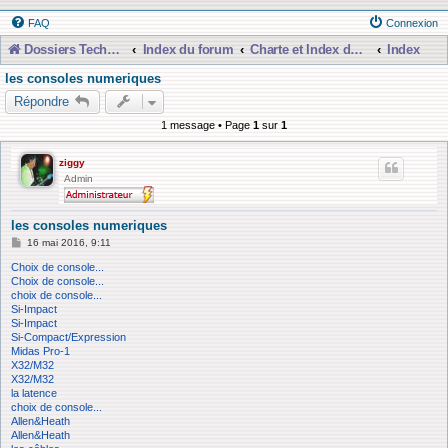
FAQ
Connexion
Dossiers Techniques
Index du forum
Charte et Index du Forum
Index
les consoles numeriques
Répondre
1 message • Page
1
sur
1
ziggy
Admin
les consoles numeriques
M
16 mai 2016, 9:11
e
s
Choix de console...
s
Choix de console...
a
choix de console...
g
Si-Impact
e
Si-Impact
Si-Compact/Expression
Midas Pro-1
X32/M32
X32/M32
la latence
choix de console...
Allen&Heath
Allen&Heath