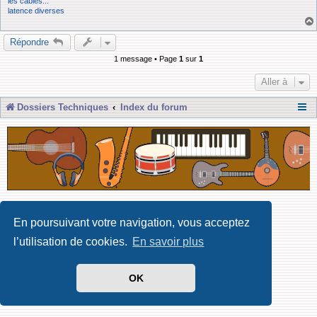
les câbles...
latence diverses
Répondre
1 message • Page
1
sur
1
Aller à
Dossiers Techniques
Index du forum
Développé par Forum Software © phpBB Limited
En poursuivant votre navigation, vous acceptez
Traduit par phpBB-fr
Confidentialité
|
Conditions
l’utilisation de cookies.
En savoir plus
OK