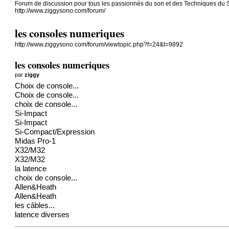
Forum de discussion pour tous les passionnés du son et des Techniques du Sp
http://www.ziggysono.com/forum/
les consoles numeriques
http://www.ziggysono.com/forum/viewtopic.php?f=24&t=9892
les consoles numeriques
par
ziggy
Choix de console...
Choix de console...
choix de console...
Si-Impact
Si-Impact
Si-Compact/Expression
Midas Pro-1
X32/M32
X32/M32
la latence
choix de console...
Allen&Heath
Allen&Heath
les câbles...
latence diverses