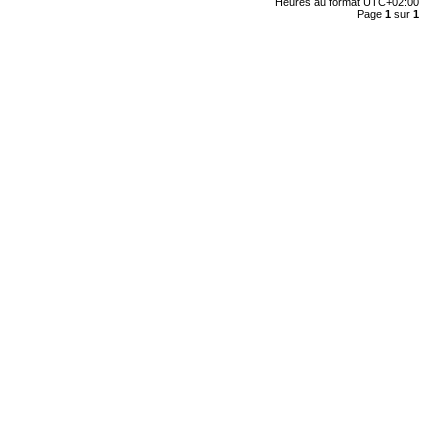
Heures au format
UTC+02:00
Page
1
sur
1