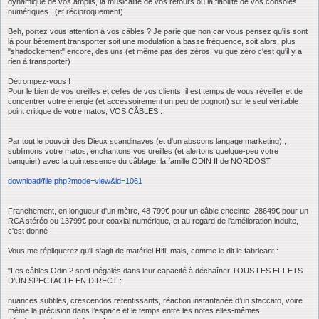
dynamique de vos amplis, la musicalité de vos retours ou la fiabilité de vos consoles
numériques...(et réciproquement)
Beh, portez vous attention à vos câbles ? Je parie que non car vous pensez qu'ils sont
là pour bêtement transporter soit une modulation à basse fréquence, soit alors, plus
"shadockement" encore, des uns (et même pas des zéros, vu que zéro c'est qu'il y a
rien à transporter)
Détrompez-vous !
Pour le bien de vos oreilles et celles de vos clients, il est temps de vous réveiller et de
concentrer votre énergie (et accessoirement un peu de pognon) sur le seul véritable
point critique de votre matos, VOS CÂBLES :
Par tout le pouvoir des Dieux scandinaves (et d'un abscons langage marketing) ,
sublimons votre matos, enchantons vos oreilles (et alertons quelque-peu votre
banquier) avec la quintessence du câblage, la famille ODIN II de NORDOST
download/file.php?mode=view&id=1061
Franchement, en longueur d'un mètre, 48 799€ pour un câble enceinte, 28649€ pour un
RCA stéréo ou 13799€ pour coaxial numérique, et au regard de l'amélioration induite,
c'est donné !
Vous me répliquerez qu'il s'agit de matériel Hifi, mais, comme le dit le fabricant :
"Les câbles Odin 2 sont inégalés dans leur capacité à déchaîner TOUS LES EFFETS
D'UN SPECTACLE EN DIRECT :
nuances subtiles, crescendos retentissants, réaction instantanée d’un staccato, voire
même la précision dans l’espace et le temps entre les notes elles-mêmes.