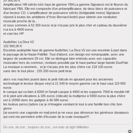
20 500,00 €
Amplificateur Hifi stéréo très haut de gamme YBA La gamme Signature est le fleuron du
fabricant YBA. Elle est composée d'un préamplificateur, de deux blocs de puissance et
d'un lecteur CD. L'amplificateur de puissance stéréo (bridgeable mono) Signature
répond à toutes les ambitions d'Yves-Bernard André pour obtenir une restitution
musicale proche de la...
et nous sommes à 52 300 euros et je n'ai pas pris le plus cher et cadeau du deuxième
rca tca à 4600 euros
et voici les HP
AudioNec La Diva V2
102 900,00 €
Enceinte audiophile haut de gamme AudioNec La Diva V2 est une enceinte à part dans
le paysage de la Haute-Fidélité. Tout d'abord, son design est remarquable, avec une
largeur de seulement 29 cm. Elle se distingue bien entendu avec ses capacités
musicales hors du commun, rendues possible par le haut-parleur large-bande DuoPole.
La musique a rarement... et je n'ai pas pris les plus chère car 218 100 euros
sans dec le tout pèse : 155 200 euros petit bras
alors vos machins jouent dans le petit ridicule en ajoutant pour les anciennes
technologie le lecteur disque vinyl à 21 540 le moyen gamme car le haut vaut 119 900
euros
le casque qui va bien à 6000 et l'ampli casque à 4900 et les supports 7500 le meuble hifi
et le pied anti vibrations à 185 euros (ridicule) la multiprise à 5900 euros la plus chère
est à 15990 donc les gadgets à 46 580 euros
les loulous perso j'adore car je m'imagine vendant le tout à une famille bon chic bon
genre
j'ai ouverts une cagnotte en mail privé je ne veux pas dénoncer les généreux donateurs
qui vont me permettre enfin d'écouter de la vraie musique!!!!
Du son, du son , toujours du son...oui mais du light Milledieu