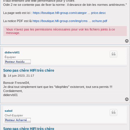
Il faut entendre une telle performance pour y croire.
Odin 2 ne se contente pas de fixer la norme : il devance de loin les normes antérieures."
La page web est ici :
https://boutique.hifi-group.com/categor ... price.desc
La notice PDF est là
https://boutique.hifi-group.com/img/cms ... ochure.pdf
Vous n’avez pas les permissions nécessaires pour voir les fichiers joints à ce
message.
didiervb01
Équipier
Sono pas chère HIFI très chère
M
14 juin 2023, 21:17
e
s
Bonsoir Fresnel34,
s
Je dirai tout simplement tant que les "idiophiles" existeront, tout sera permis !!!
a
Cordialement,
g
didiervb01
e
sabol
Chef-Equipier
Sono pas chère HIFI très chère