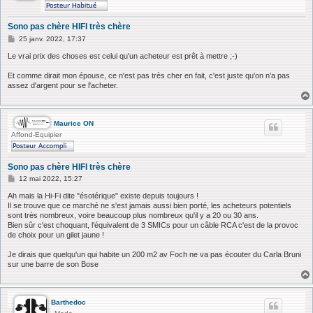
Sono pas chère HIFI très chère
M
25 janv. 2022, 17:37
e
s
Le vrai prix des choses est celui qu'un acheteur est prêt à mettre ;-)
s
a
Et comme dirait mon épouse, ce n'est pas très cher en fait, c'est juste qu'on n'a pas
g
assez d'argent pour se l'acheter.
e
Maurice ON
Affond-Equipier
Sono pas chère HIFI très chère
M
12 mai 2022, 15:27
e
s
Ah mais la Hi-Fi dite "ésotérique" existe depuis toujours !
s
Il se trouve que ce marché ne s'est jamais aussi bien porté, les acheteurs potentiels
a
sont très nombreux, voire beaucoup plus nombreux qu'il y a 20 ou 30 ans.
g
Bien sûr c'est choquant, l'équivalent de 3 SMICs pour un câble RCA c'est de la provoc
e
de choix pour un gilet jaune !
Je dirais que quelqu'un qui habite un 200 m2 av Foch ne va pas écouter du Carla Bruni
sur une barre de son Bose
Barthedoc