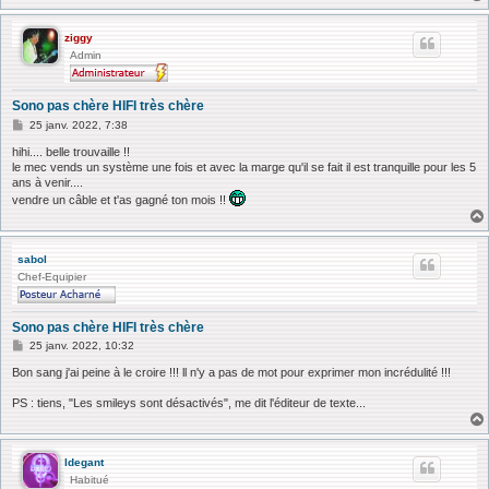
ziggy
Admin
Sono pas chère HIFI très chère
M
25 janv. 2022, 7:38
e
s
hihi.... belle trouvaille !!
s
le mec vends un système une fois et avec la marge qu'il se fait il est tranquille pour les 5
a
ans à venir....
g
vendre un câble et t'as gagné ton mois !!
e
sabol
Chef-Equipier
Sono pas chère HIFI très chère
M
25 janv. 2022, 10:32
e
s
Bon sang j'ai peine à le croire !!! ll n'y a pas de mot pour exprimer mon incrédulité !!!
s
a
PS : tiens, "Les smileys sont désactivés", me dit l'éditeur de texte...
g
e
ldegant
Habitué