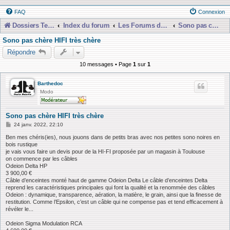
FAQ
Connexion
Dossiers Techniques
Index du forum
Les Forums de Discussions
Sono pas chère et presque gratuiiit !!
Sono pas chère HIFI très chère
Répondre
10 messages • Page
1
sur
1
Barthedoc
Modo
Sono pas chère HIFI très chère
M
24 janv. 2022, 22:10
e
s
Ben mes chéris(ies), nous jouons dans de petits bras avec nos petites sono noires en
s
bois rustique
a
je vais vous faire un devis pour de la HI-FI proposée par un magasin à Toulouse
g
on commence par les câbles
e
Odeion Delta HP
3 900,00 €
Câble d’enceintes monté haut de gamme Odeion Delta Le câble d’enceintes Delta
reprend les caractéristiques principales qui font la qualité et la renommée des câbles
Odeion : dynamique, transparence, aération, la matière, le grain, ainsi que la finesse de
restitution. Comme l’Epsilon, c’est un câble qui ne compense pas et tend efficacement à
révéler le...
Odeion Sigma Modulation RCA