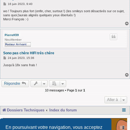
M
16 juin 2023, 9:40
e
s
wo ! Toujours plus fort (enfin, cher, surtout !) (les smileys sont désactivés sur ce sujet,
s
sans quoi j'aurais alignés quelques yeux éberlués !)
a
Merci François :-)
g
e
PierreK59
NiouMember
Sono pas chère HIFI très chère
M
24 juin 2023, 15:36
e
s
Jusqu’à 18x sans frais !
s
a
g
e
Répondre
10 messages • Page
1
sur
1
Aller à
Dossiers Techniques
Index du forum
En poursuivant votre navigation, vous acceptez