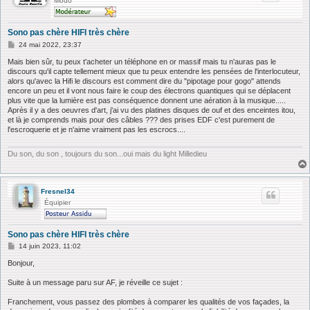
Modo
Sono pas chère HIFI très chère
M
24 mai 2022, 23:37
e
s
Mais bien sûr, tu peux t'acheter un téléphone en or massif mais tu n'auras pas le
s
discours qu'il capte tellement mieux que tu peux entendre les pensées de l'interlocuteur,
a
alors qu'avec la Hifi le discours est comment dire du "pipotage pour gogo" attends
g
encore un peu et il vont nous faire le coup des électrons quantiques qui se déplacent
e
plus vite que la lumière est pas conséquence donnent une aération à la musique.....
Après il y a des oeuvres d'art, j'ai vu des platines disques de ouf et des enceintes itou,
et là je comprends mais pour des câbles ??? des prises EDF c'est purement de
l'escroquerie et je n'aime vraiment pas les escrocs....
Du son, du son , toujours du son...oui mais du light Milledieu
Fresnel34
Équipier
Sono pas chère HIFI très chère
M
14 juin 2023, 11:02
e
s
Bonjour,
s
a
Suite à un message paru sur AF, je réveille ce sujet :
g
e
Franchement, vous passez des plombes à comparer les qualités de vos façades, la