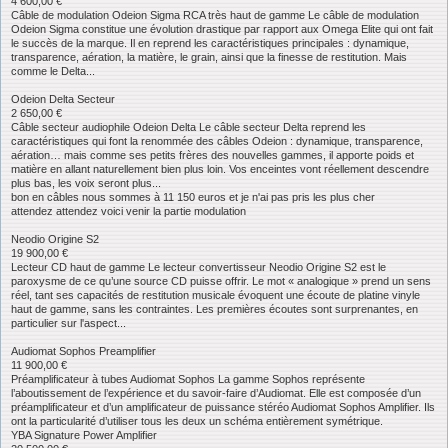
4 600,00 €
Câble de modulation Odeion Sigma RCA très haut de gamme Le câble de modulation
Odeion Sigma constitue une évolution drastique par rapport aux Omega Elite qui ont fait
le succès de la marque. Il en reprend les caractéristiques principales : dynamique,
transparence, aération, la matière, le grain, ainsi que la finesse de restitution. Mais
comme le Delta...
Odeion Delta Secteur
2 650,00 €
Câble secteur audiophile Odeion Delta Le câble secteur Delta reprend les
caractéristiques qui font la renommée des câbles Odeion : dynamique, transparence,
aération… mais comme ses petits frères des nouvelles gammes, il apporte poids et
matière en allant naturellement bien plus loin. Vos enceintes vont réellement descendre
plus bas, les voix seront plus...
bon en câbles nous sommes à 11 150 euros et je n'ai pas pris les plus cher
attendez attendez voici venir la partie modulation
Neodio Origine S2
19 900,00 €
Lecteur CD haut de gamme Le lecteur convertisseur Neodio Origine S2 est le
paroxysme de ce qu’une source CD puisse offrir. Le mot « analogique » prend un sens
réel, tant ses capacités de restitution musicale évoquent une écoute de platine vinyle
haut de gamme, sans les contraintes. Les premières écoutes sont surprenantes, en
particulier sur l'aspect...
Audiomat Sophos Preamplifier
11 900,00 €
Préamplificateur à tubes Audiomat Sophos La gamme Sophos représente
l’aboutissement de l’expérience et du savoir-faire d’Audiomat. Elle est composée d’un
préamplificateur et d’un amplificateur de puissance stéréo Audiomat Sophos Amplifier. Ils
ont la particularité d’utiliser tous les deux un schéma entièrement symétrique.
YBA Signature Power Amplifier