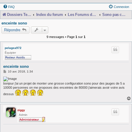
FAQ
Connexion
Dossiers Techniques
Index du forum
Les Forums de Discussions
Sono pas chère et presque gratuiiit !!
enceinte sono
Répondre
9 messages • Page
1
sur
1
pelagea972
Équipier
enceinte sono
M
10 avr. 2018, 1:34
e
s
s
bonjour j'ai un projet de monter une grosse configuration sono pour des jauges de 5 a
a
10000 personnes on me proposes des enceintes de 80000 j'aimerais avoir votre avis
g
e
dessus
ziggy
Admin