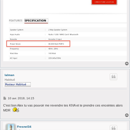
lalman
Habitué
M
10 avr. 2018, 14:15
e
s
C'est bon Alex tu vas pouvoir me revendre tes KIVA et te prendre ces enceintes alors
s
MDR
a
g
e
Fresnel34