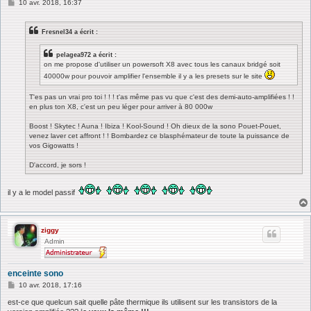
M
10 avr. 2018, 16:37
e
s
s
Fresnel34 a écrit :
a
g
e
pelagea972 a écrit :
on me propose d'utiliser un powersoft X8 avec tous les canaux bridgé soit
40000w pour pouvoir amplifier l'ensemble il y a les presets sur le site
T'es pas un vrai pro toi ! ! ! t'as même pas vu que c'est des demi-auto-amplifiées ! !
en plus ton X8, c'est un peu léger pour arriver à 80 000w
Boost ! Skytec ! Auna ! Ibiza ! Kool-Sound ! Oh dieux de la sono Pouet-Pouet,
venez laver cet affront ! ! Bombardez ce blasphémateur de toute la puissance de
vos Gigowatts !
D'accord, je sors !
il y a le model passif
ziggy
Admin
enceinte sono
M
10 avr. 2018, 17:16
e
s
est-ce que quelcun sait quelle pâte thermique ils utilisent sur les transistors de la
s