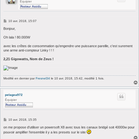
Équipier
M
10 avr. 2018, 15:07
e
s
Bonjour,
s
a
Oh lala ! 80.000W
g
e
avec les crêtes de consommation qu'engendre une puissance pareille, c'est surement
une arme anti-compteur Linky ! ! !
2,21 Gigowatts, Nom de Zeus !
Modifié en dernier par
Fresnel34
le 10 avr. 2018, 15:42, modifié 1 fois.
pelagea972
Équipier
M
10 avr. 2018, 15:35
e
s
on me propose d'utiliser un powersoft X8 avec tous les canaux bridgé soit 40000w pour
s
pouvoir amplifier l'ensemble il y a les presets sur le site
a
g