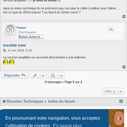
version amplifiée ???
je veux la même !!!
a
g
dans la notice technique ils ne précisent pas non plus le câble à utiliser pour l'alime....
e
est-ce que du 25mm passe ? ou faut-il du 32mm-carré ?
Fabian
Chef-Equipier
enceinte sono
M
12 avr. 2018, 0:14
e
s
La version amplifiée se raccorde directement à une éolienne
s
a
g
e
Répondre
9 messages • Page
1
sur
1
Aller à
Dossiers Techniques
Index du forum
En poursuivant votre navigation, vous acceptez
l’utilisation de cookies.
En savoir plus