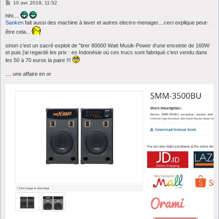
M
10 avr. 2018, 11:52
e
s
hihi....
s
Sanken
fait aussi des machine à laver et autres electro-menager....ceci explique peut-
a
être cela...
g
e
sinon c'est un sacré exploit de "tirer 80000 Watt Musik-Power d'une enceinte de 160W
et puis j'ai regardé les prix : en Indonésie où ces trucs sont fabriqué c'est vendu dans
les 50 à 70 euros la paire !!!
.... une affaire en or