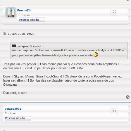
e
Fresnel34
Équipier
M
10 avr. 2018, 16:20
e
s
s
pelagea972 a écrit :
a
on me propose d'utiliser un powersoft X8 avec tous les canaux bridgé soit 40000w
g
e
pour pouvoir amplifier l'ensemble il y a les presets sur le site
T'es pas un vrai pro toi ! ! ! t'as même pas vu que c'est des demi-auto-amplifiées ! !
en plus ton X8, c'est un peu léger pour arriver à 80 000w
Boost ! Skytec ! Auna ! Ibiza ! Kool-Sound ! Oh dieux de la sono Pouet-Pouet, venez
laver cet affront ! ! Bombardez ce blasphémateur de toute la puissance de vos
Gigowatts !
D'accord, je sors !
pelagea972
Équipier