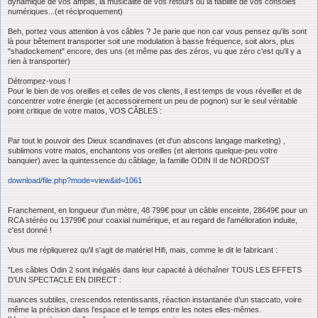
dynamique de vos amplis, la musicalité de vos retours ou la fiabilité de vos consoles
numériques...(et réciproquement)
Beh, portez vous attention à vos câbles ? Je parie que non car vous pensez qu'ils sont
là pour bêtement transporter soit une modulation à basse fréquence, soit alors, plus
"shadockement" encore, des uns (et même pas des zéros, vu que zéro c'est qu'il y a
rien à transporter)
Détrompez-vous !
Pour le bien de vos oreilles et celles de vos clients, il est temps de vous réveiller et de
concentrer votre énergie (et accessoirement un peu de pognon) sur le seul véritable
point critique de votre matos, VOS CÂBLES :
Par tout le pouvoir des Dieux scandinaves (et d'un abscons langage marketing) ,
sublimons votre matos, enchantons vos oreilles (et alertons quelque-peu votre
banquier) avec la quintessence du câblage, la famille ODIN II de NORDOST
download/file.php?mode=view&id=1061
Franchement, en longueur d'un mètre, 48 799€ pour un câble enceinte, 28649€ pour un
RCA stéréo ou 13799€ pour coaxial numérique, et au regard de l'amélioration induite,
c'est donné !
Vous me répliquerez qu'il s'agit de matériel Hifi, mais, comme le dit le fabricant :
"Les câbles Odin 2 sont inégalés dans leur capacité à déchaîner TOUS LES EFFETS
D'UN SPECTACLE EN DIRECT :
nuances subtiles, crescendos retentissants, réaction instantanée d’un staccato, voire
même la précision dans l’espace et le temps entre les notes elles-mêmes.