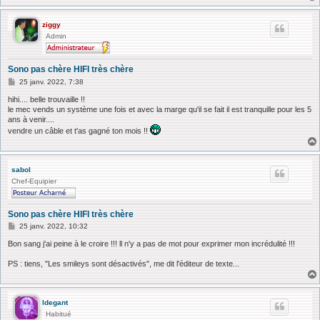
ziggy
Admin
Sono pas chère HIFI très chère
M
25 janv. 2022, 7:38
e
s
hihi.... belle trouvaille !!
s
le mec vends un système une fois et avec la marge qu'il se fait il est tranquille pour les 5
a
ans à venir....
g
vendre un câble et t'as gagné ton mois !!
e
sabol
Chef-Equipier
Sono pas chère HIFI très chère
M
25 janv. 2022, 10:32
e
s
Bon sang j'ai peine à le croire !!! ll n'y a pas de mot pour exprimer mon incrédulité !!!
s
a
PS : tiens, "Les smileys sont désactivés", me dit l'éditeur de texte...
g
e
ldegant
Habitué