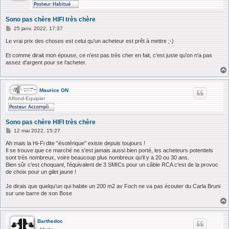
Sono pas chère HIFI très chère
M
25 janv. 2022, 17:37
e
s
Le vrai prix des choses est celui qu'un acheteur est prêt à mettre ;-)
s
a
Et comme dirait mon épouse, ce n'est pas très cher en fait, c'est juste qu'on n'a pas
g
assez d'argent pour se l'acheter.
e
Maurice ON
Affond-Equipier
Sono pas chère HIFI très chère
M
12 mai 2022, 15:27
e
s
Ah mais la Hi-Fi dite "ésotérique" existe depuis toujours !
s
Il se trouve que ce marché ne s'est jamais aussi bien porté, les acheteurs potentiels
a
sont très nombreux, voire beaucoup plus nombreux qu'il y a 20 ou 30 ans.
g
Bien sûr c'est choquant, l'équivalent de 3 SMICs pour un câble RCA c'est de la provoc
e
de choix pour un gilet jaune !
Je dirais que quelqu'un qui habite un 200 m2 av Foch ne va pas écouter du Carla Bruni
sur une barre de son Bose
Barthedoc