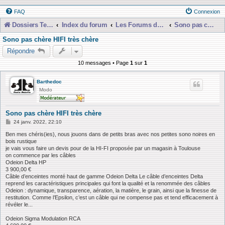
FAQ
Connexion
Dossiers Techniques
Index du forum
Les Forums de Discussions
Sono pas chère et presque gratuiiit !!
Sono pas chère HIFI très chère
Répondre
10 messages • Page
1
sur
1
Barthedoc
Modo
Sono pas chère HIFI très chère
M
24 janv. 2022, 22:10
e
s
Ben mes chéris(ies), nous jouons dans de petits bras avec nos petites sono noires en
s
bois rustique
a
je vais vous faire un devis pour de la HI-FI proposée par un magasin à Toulouse
g
on commence par les câbles
e
Odeion Delta HP
3 900,00 €
Câble d’enceintes monté haut de gamme Odeion Delta Le câble d’enceintes Delta
reprend les caractéristiques principales qui font la qualité et la renommée des câbles
Odeion : dynamique, transparence, aération, la matière, le grain, ainsi que la finesse de
restitution. Comme l’Epsilon, c’est un câble qui ne compense pas et tend efficacement à
révéler le...
Odeion Sigma Modulation RCA