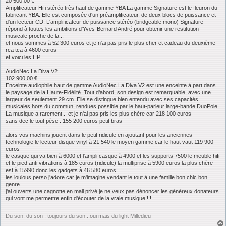
20 500,00 €
Amplificateur Hifi stéréo très haut de gamme YBA La gamme Signature est le fleuron du
fabricant YBA. Elle est composée d'un préamplificateur, de deux blocs de puissance et
d'un lecteur CD. L'amplificateur de puissance stéréo (bridgeable mono) Signature
répond à toutes les ambitions d'Yves-Bernard André pour obtenir une restitution
musicale proche de la...
et nous sommes à 52 300 euros et je n'ai pas pris le plus cher et cadeau du deuxième
rca tca à 4600 euros
et voici les HP
AudioNec La Diva V2
102 900,00 €
Enceinte audiophile haut de gamme AudioNec La Diva V2 est une enceinte à part dans
le paysage de la Haute-Fidélité. Tout d'abord, son design est remarquable, avec une
largeur de seulement 29 cm. Elle se distingue bien entendu avec ses capacités
musicales hors du commun, rendues possible par le haut-parleur large-bande DuoPole.
La musique a rarement... et je n'ai pas pris les plus chère car 218 100 euros
sans dec le tout pèse : 155 200 euros petit bras
alors vos machins jouent dans le petit ridicule en ajoutant pour les anciennes
technologie le lecteur disque vinyl à 21 540 le moyen gamme car le haut vaut 119 900
euros
le casque qui va bien à 6000 et l'ampli casque à 4900 et les supports 7500 le meuble hifi
et le pied anti vibrations à 185 euros (ridicule) la multiprise à 5900 euros la plus chère
est à 15990 donc les gadgets à 46 580 euros
les loulous perso j'adore car je m'imagine vendant le tout à une famille bon chic bon
genre
j'ai ouverts une cagnotte en mail privé je ne veux pas dénoncer les généreux donateurs
qui vont me permettre enfin d'écouter de la vraie musique!!!!
Du son, du son , toujours du son...oui mais du light Milledieu