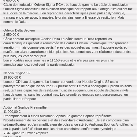
4 600,00 €
Câble de modulation Odeion Sigma RCA très haut de gamme Le câble de modulation
Odeion Sigma constitue une évolution drastique par rapport aux Omega Elite qui ont fait
le succès de la marque. Il en reprend les caractéristiques principales : dynamique,
transparence, aération, la matière, le grain, ainsi que la finesse de restitution. Mais
comme le Delta...
Odeion Delta Secteur
2 650,00 €
Câble secteur audiophile Odeion Delta Le câble secteur Delta reprend les
caractéristiques qui font la renommée des câbles Odeion : dynamique, transparence,
aération… mais comme ses petits frères des nouvelles gammes, il apporte poids et
matière en allant naturellement bien plus loin. Vos enceintes vont réellement descendre
plus bas, les voix seront plus...
bon en câbles nous sommes à 11 150 euros et je n'ai pas pris les plus cher
attendez attendez voici venir la partie modulation
Neodio Origine S2
19 900,00 €
Lecteur CD haut de gamme Le lecteur convertisseur Neodio Origine S2 est le
paroxysme de ce qu’une source CD puisse offrir. Le mot « analogique » prend un sens
réel, tant ses capacités de restitution musicale évoquent une écoute de platine vinyle
haut de gamme, sans les contraintes. Les premières écoutes sont surprenantes, en
particulier sur l'aspect...
Audiomat Sophos Preamplifier
11 900,00 €
Préamplificateur à tubes Audiomat Sophos La gamme Sophos représente
l’aboutissement de l’expérience et du savoir-faire d’Audiomat. Elle est composée d’un
préamplificateur et d’un amplificateur de puissance stéréo Audiomat Sophos Amplifier. Ils
ont la particularité d’utiliser tous les deux un schéma entièrement symétrique.
YBA Signature Power Amplifier