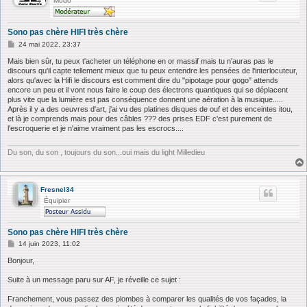
Modo
Sono pas chère HIFI très chère
M
24 mai 2022, 23:37
e
s
Mais bien sûr, tu peux t'acheter un téléphone en or massif mais tu n'auras pas le
s
discours qu'il capte tellement mieux que tu peux entendre les pensées de l'interlocuteur,
a
alors qu'avec la Hifi le discours est comment dire du "pipotage pour gogo" attends
g
encore un peu et il vont nous faire le coup des électrons quantiques qui se déplacent
e
plus vite que la lumière est pas conséquence donnent une aération à la musique.....
Après il y a des oeuvres d'art, j'ai vu des platines disques de ouf et des enceintes itou,
et là je comprends mais pour des câbles ??? des prises EDF c'est purement de
l'escroquerie et je n'aime vraiment pas les escrocs....
Du son, du son , toujours du son...oui mais du light Milledieu
Fresnel34
Équipier
Sono pas chère HIFI très chère
M
14 juin 2023, 11:02
e
s
Bonjour,
s
a
Suite à un message paru sur AF, je réveille ce sujet :
g
e
Franchement, vous passez des plombes à comparer les qualités de vos façades, la