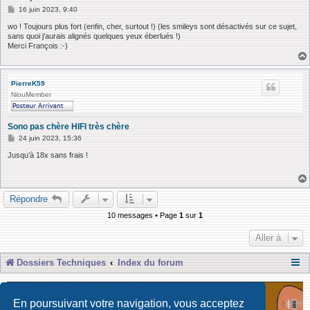
M
16 juin 2023, 9:40
e
s
wo ! Toujours plus fort (enfin, cher, surtout !) (les smileys sont désactivés sur ce sujet,
s
sans quoi j'aurais alignés quelques yeux éberlués !)
a
Merci François :-)
g
e
PierreK59
NiouMember
Sono pas chère HIFI très chère
M
24 juin 2023, 15:36
e
s
Jusqu’à 18x sans frais !
s
a
g
e
Répondre
10 messages • Page
1
sur
1
Aller à
Dossiers Techniques
Index du forum
En poursuivant votre navigation, vous acceptez