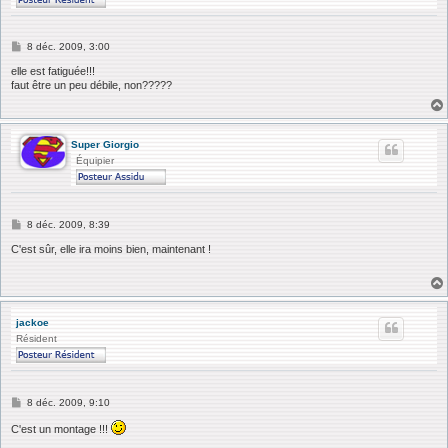
M
8 déc. 2009, 3:00
e
s
elle est fatiguée!!!
s
faut être un peu débile, non?????
a
g
e
Super Giorgio
Équipier
M
8 déc. 2009, 8:39
e
s
C'est sûr, elle ira moins bien, maintenant !
s
a
g
e
jackoe
Résident
M
8 déc. 2009, 9:10
e
s
C'est un montage !!!
s