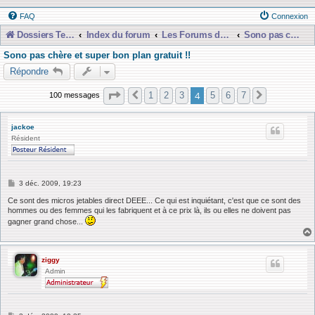
FAQ
Connexion
Dossiers Techniques
Index du forum
Les Forums de Discussions
Sono pas chère et presque gratuiiit !!
Sono pas chère et super bon plan gratuit !!
Répondre
Page
4
sur
7
4
1
2
3
5
6
7
100 messages
Précédente
Suivante
jackoe
Résident
M
3 déc. 2009, 19:23
e
s
Ce sont des micros jetables direct DEEE... Ce qui est inquiétant, c'est que ce sont des
s
hommes ou des femmes qui les fabriquent et à ce prix là, ils ou elles ne doivent pas
a
gagner grand chose...
g
e
ziggy
Admin