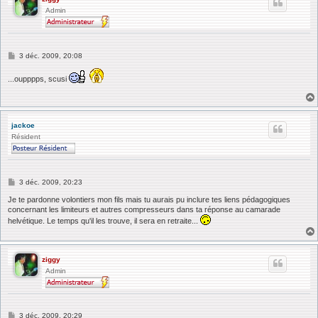
Admin
M
3 déc. 2009, 20:08
e
s
...oupppps, scusi
s
a
g
e
jackoe
Résident
M
3 déc. 2009, 20:23
e
s
Je te pardonne volontiers mon fils mais tu aurais pu inclure tes liens pédagogiques
s
concernant les limiteurs et autres compresseurs dans ta réponse au camarade
a
helvétique. Le temps qu'il les trouve, il sera en retraite...
g
e
ziggy
Admin
M
3 déc. 2009, 20:29