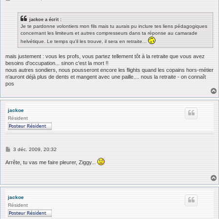
e
s
s
jackoe a écrit :
a
Je te pardonne volontiers mon fils mais tu aurais pu inclure tes liens pédagogiques
g
concernant les limiteurs et autres compresseurs dans ta réponse au camarade
e
helvétique. Le temps qu'il les trouve, il sera en retraite...
mais justement : vous les profs, vous partez tellement tôt à la retraite que vous avez
besoins d'occupation... sinon c'est la mort !!
nous autres sondiers, nous pousseront encore les flights quand les copains hors-métier
n'auront déjà plus de dents et mangent avec une paille.... nous la retraite - on connaît
pos
jackoe
Résident
M
3 déc. 2009, 20:32
e
s
Arrête, tu vas me faire pleurer, Ziggy...
s
a
g
e
jackoe
Résident