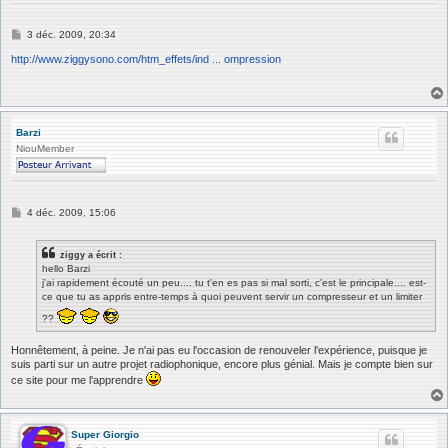
M
3 déc. 2009, 20:34
e
s
http://www.ziggysono.com/htm_effets/ind ... ompression
s
a
g
e
Barzi
NiouMember
M
4 déc. 2009, 15:06
e
s
s
ziggy a écrit :
a
hello Barzi
g
j'ai rapidement écouté un peu.... tu t'en es pas si mal sorti, c'est le principale.... est-
e
ce que tu as appris entre-temps à quoi peuvent servir un compresseur et un limiter
??
Honnêtement, à peine. Je n'ai pas eu l'occasion de renouveler l'expérience, puisque je
suis parti sur un autre projet radiophonique, encore plus génial. Mais je compte bien sur
ce site pour me l'apprendre
Super Giorgio