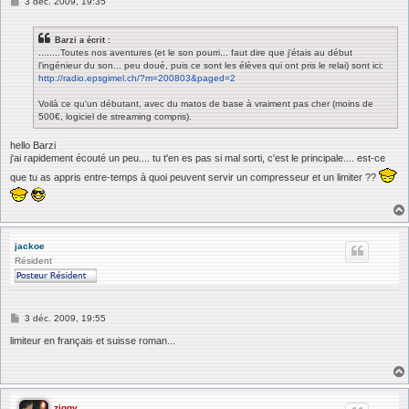
M
3 déc. 2009, 19:35
e
s
s
Barzi a écrit :
a
........Toutes nos aventures (et le son pourri... faut dire que j'étais au début
g
l'ingénieur du son... peu doué, puis ce sont les élèves qui ont pris le relai) sont ici:
e
http://radio.epsgimel.ch/?m=200803&paged=2
Voilà ce qu'un débutant, avec du matos de base à vraiment pas cher (moins de
500€, logiciel de streaming compris).
hello Barzi
j'ai rapidement écouté un peu.... tu t'en es pas si mal sorti, c'est le principale.... est-ce
que tu as appris entre-temps à quoi peuvent servir un compresseur et un limiter ??
jackoe
Résident
M
3 déc. 2009, 19:55
e
s
limiteur en français et suisse roman...
s
a
g
e
ziggy