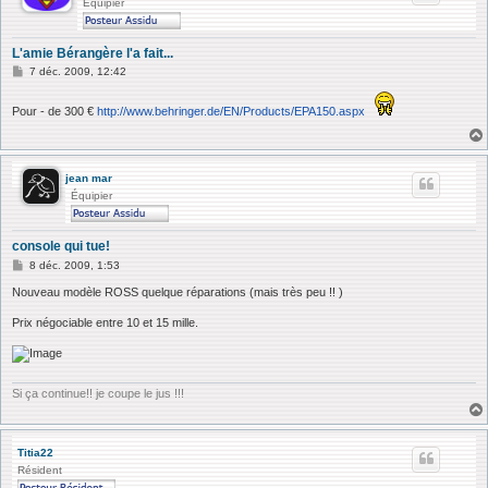
Équipier
L'amie Bérangère l'a fait...
M
7 déc. 2009, 12:42
e
s
s
Pour - de 300 €
http://www.behringer.de/EN/Products/EPA150.aspx
a
g
e
jean mar
Équipier
console qui tue!
M
8 déc. 2009, 1:53
e
s
Nouveau modèle ROSS quelque réparations (mais très peu !! )
s
a
Prix négociable entre 10 et 15 mille.
g
e
Si ça continue!! je coupe le jus !!!
Titia22
Résident