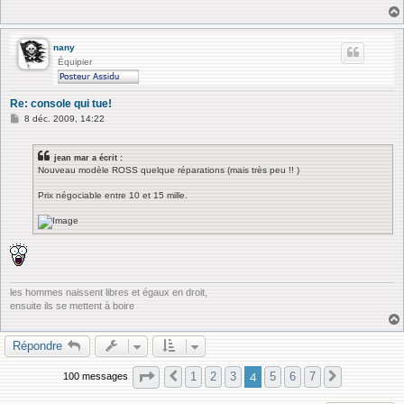
a
g
e
nany
Équipier
Re: console qui tue!
M
8 déc. 2009, 14:22
e
s
s
jean mar a écrit :
a
Nouveau modèle ROSS quelque réparations (mais très peu !! )
g
e
Prix négociable entre 10 et 15 mille.
les hommes naissent libres et égaux en droit,
ensuite ils se mettent à boire
Répondre
Page
4
sur
7
4
1
2
3
5
6
7
100 messages
Précédente
Suivante