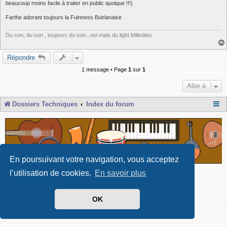
beaucoup moins facile à traiter en public quoique !!!)
Farthe adorant toujours la Fuinness Buirlanaise
Du son, du son , toujours du son...oui mais du light Milledieu
Répondre
1 message • Page
1
sur
1
Aller à
Dossiers Techniques
Index du forum
En poursuivant votre navigation, vous acceptez
l’utilisation de cookies.
En savoir plus
Développé par Forum Software © phpBB Limited
Traduit par phpBB-fr
Confidentialité
|
Conditions
OK