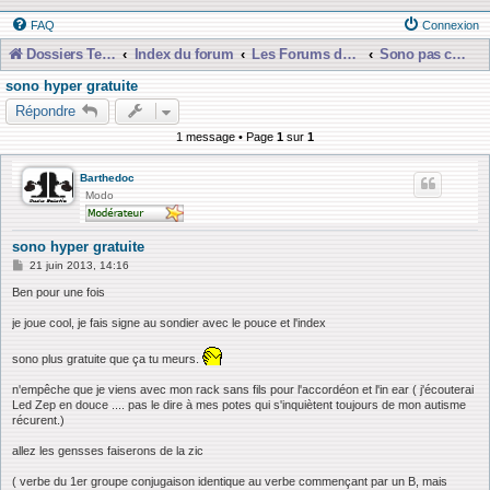
FAQ
Connexion
Dossiers Techniques
Index du forum
Les Forums de Discussions
Sono pas chère et presque gratuiiit !!
sono hyper gratuite
Répondre
1 message • Page
1
sur
1
Barthedoc
Modo
sono hyper gratuite
M
21 juin 2013, 14:16
e
s
Ben pour une fois
s
a
je joue cool, je fais signe au sondier avec le pouce et l'index
g
e
sono plus gratuite que ça tu meurs.
n'empêche que je viens avec mon rack sans fils pour l'accordéon et l'in ear ( j'écouterai
Led Zep en douce .... pas le dire à mes potes qui s'inquiètent toujours de mon autisme
récurent.)
allez les gensses faiserons de la zic
( verbe du 1er groupe conjugaison identique au verbe commençant par un B, mais