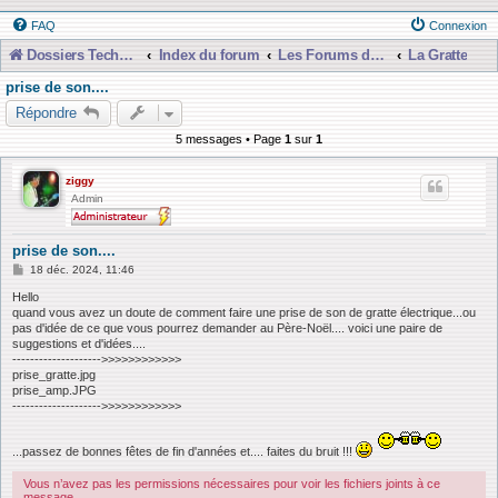
FAQ
Connexion
Dossiers Techniques
Index du forum
Les Forums de Discussions
La Gratte
prise de son....
Répondre
5 messages • Page
1
sur
1
ziggy
Admin
prise de son....
M
18 déc. 2024, 11:46
e
s
Hello
s
quand vous avez un doute de comment faire une prise de son de gratte électrique...ou
a
pas d'idée de ce que vous pourrez demander au Père-Noël.... voici une paire de
g
suggestions et d'idées....
e
-------------------->>>>>>>>>>>>
prise_gratte.jpg
prise_amp.JPG
-------------------->>>>>>>>>>>>
...passez de bonnes fêtes de fin d'années et.... faites du bruit !!!
Vous n’avez pas les permissions nécessaires pour voir les fichiers joints à ce
message.