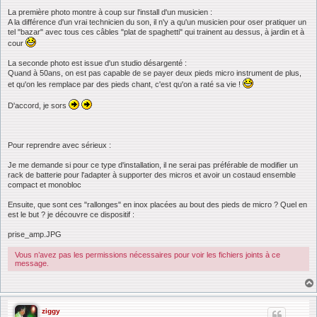
La première photo montre à coup sur l'install d'un musicien :
A la différence d'un vrai technicien du son, il n'y a qu'un musicien pour oser pratiquer un
tel "bazar" avec tous ces câbles "plat de spaghetti" qui trainent au dessus, à jardin et à
cour
La seconde photo est issue d'un studio désargenté :
Quand à 50ans, on est pas capable de se payer deux pieds micro instrument de plus,
et qu'on les remplace par des pieds chant, c'est qu'on a raté sa vie !
D'accord, je sors
Pour reprendre avec sérieux :
Je me demande si pour ce type d'installation, il ne serai pas préférable de modifier un
rack de batterie pour l'adapter à supporter des micros et avoir un costaud ensemble
compact et monobloc
Ensuite, que sont ces "rallonges" en inox placées au bout des pieds de micro ? Quel en
est le but ? je découvre ce dispositif :
prise_amp.JPG
Vous n’avez pas les permissions nécessaires pour voir les fichiers joints à ce
message.
ziggy