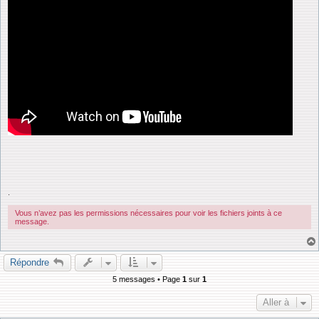
.
Vous n’avez pas les permissions nécessaires pour voir les fichiers joints à ce
message.
Répondre
5 messages • Page
1
sur
1
Aller à