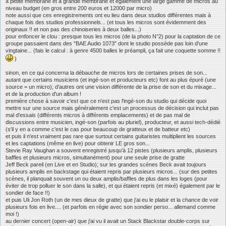
à petite membrane et à grande membrane et également une large gamme de micros au
niveau budget (en gros entre 200 euros et 12000 par micro)
note aussi que ces enregistrements ont eu lieu dans deux studios différentes mais à
chaque fois des studios professionnels... (et tous les micros sont évidemment des
originaux !! et non pas des chinoiseries à deux balles...)
pour enfoncer le clou : presque tous les micros (de la photo N°2) pour la captation de ce
groupe passaient dans des "BAE Audio 1073" dont le studio possède pas loin d'une
vingtaine... (fais le calcul : à genre 4500 balles le préampli, ça fait une coquette somme !!
)
sinon, en ce qui concerna la débauche de micros lors de certaines prises de son...
autant que certains musiciens (et ingé-son et producteurs etc) font au plus épuré (une
source = un micro); d'autres ont une vision différente de la prise de son et du mixage...
et de la production d'un album !
première chose à savoir c'est que ce n'est pas l'ingé-son du studio qui décide quoi
mettre sur une source mais généralement c'est un processus de décision qui inclut pas
mal d'essais (différents micros à différents emplacements) et de pas mal de
discussions entre musicien, ingé-son (parfois au pluriel), producteur, et aussi tech-dédié
(s'il y en a comme c'est le cas pour beaucoup de gratteux et de batteur etc)
et puis il n'est vraiment pas rare que surtout certains guitaristes multiplient les sources
et les captations (même en live) pour obtenir LE gros son...
Stevie Ray Vaughan a souvent enregistré jusqu'à 12 pistes (plusieurs amplis, plusieurs
baffles et plusieurs micros, simultanément) pour une seule prise de gratte
Jeff Beck pareil (en Live et en Studio); sur les grandes scènes Beck avait toujours
plusieurs amplis en backstage qui étaient repris par plusieurs micros... (sur des petites
scènes, il planquait souvent un ou deux amplis/baffles de plus dans les loges (pour
éviter de trop polluer le son dans la salle), et qui étaient repris (et mixé) également par le
sondier de face !!)
et puis Uli Jon Roth (un de mes dieux de gratte) que j'ai eu le plaisir et la chance de voir
plusieurs fois en live.... (et parfois en régie avec son sondier perso... allemand comme
moi !)
au dernier concert (open-air) que j'ai vu il avait un Stack Blackstar double-corps sur