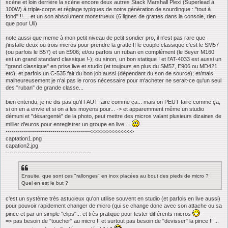
scène et loin derrière la scène encore deux autres Stack Marshall Plexi (Superlead à
100W) à triple-corps et réglage typiques de notre génération de sourdingue : "tout à
fond" !!.... et un son absolument monstrueux (6 lignes de grattes dans la console, rien
que pour Uli)
note aussi que meme à mon petit niveau de petit sondier pro, il n'est pas rare que
j'installe deux ou trois micros pour prendre la gratte !! le couple classique c'est le SM57
(ou parfois le B57) et un E906; et/ou parfois un ruban en complément (le Beyer M160
est un grand standard classique !-); ou sinon, un bon statique ! et l'AT-4033 est aussi un
"grand classique" en prise live et studio (et toujours en plus du SM57, E906 ou MD421
etc), et parfois un C-535 fait du bon job aussi (dépendant du son de source); et/mais
malheureusement je n'ai pas le roros nécessaire pour m'acheter ne serait-ce qu'un seul
des "ruban" de grande classe...
bien entendu, je ne dis pas qu'il FAUT faire comme ça... mais on PEUT faire comme ça,
si on en a envie et si on a les moyens pour... -> et apparemment même un studio
démuni et "désargenté" de la photo, peut mettre des micros valant plusieurs dizaines de
millier d'euros pour enregistrer un groupe en live....
------------------------------------------>>>>>>>>>>>>>>
captation1.png
capation2.jpg
------------------------------------------
Ensuite, que sont ces "rallonges" en inox placées au bout des pieds de micro ?
Quel en est le but ?
c'est un système très astucieux qu'on utilise souvent en studio (et parfois en live aussi)
pour pouvoir rapidement changer de micro (qui se change donc avec son attache ou sa
pince et par un simple "clips"... et très pratique pour tester différents micros
=> pas besoin de "toucher" au micro !! et surtout pas besoin de "devisser" la pince !! ...