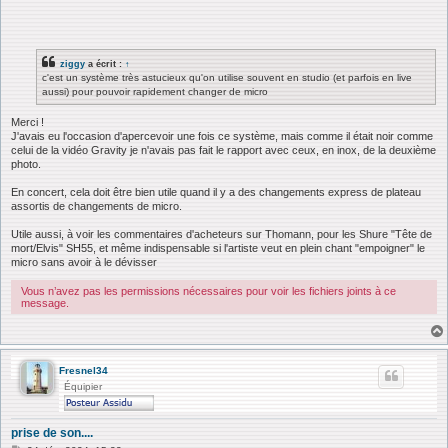
ziggy
a écrit :
↑
c'est un système très astucieux qu'on utilise souvent en studio (et parfois en live
aussi) pour pouvoir rapidement changer de micro
Merci !
J'avais eu l'occasion d'apercevoir une fois ce système, mais comme il était noir comme
celui de la vidéo Gravity je n'avais pas fait le rapport avec ceux, en inox, de la deuxième
photo.
En concert, cela doit être bien utile quand il y a des changements express de plateau
assortis de changements de micro.
Utile aussi, à voir les commentaires d'acheteurs sur Thomann, pour les Shure "Tête de
mort/Elvis" SH55, et même indispensable si l'artiste veut en plein chant "empoigner" le
micro sans avoir à le dévisser
Vous n’avez pas les permissions nécessaires pour voir les fichiers joints à ce
message.
Fresnel34
Équipier
prise de son....