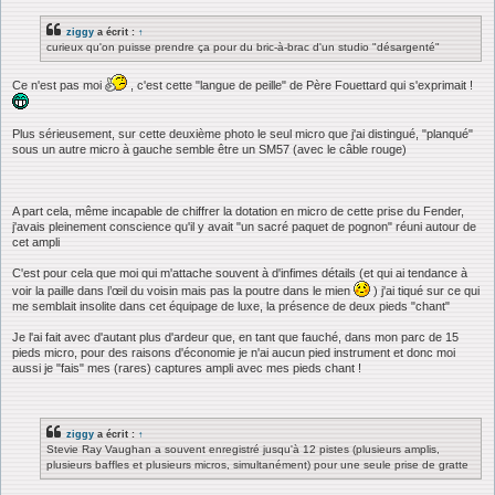
ziggy
a écrit :
↑
curieux qu'on puisse prendre ça pour du bric-à-brac d'un studio "désargenté"
Ce n'est pas moi
, c'est cette "langue de peille" de Père Fouettard qui s'exprimait !
Plus sérieusement, sur cette deuxième photo le seul micro que j'ai distingué, "planqué"
sous un autre micro à gauche semble être un SM57 (avec le câble rouge)
A part cela, même incapable de chiffrer la dotation en micro de cette prise du Fender,
j'avais pleinement conscience qu'il y avait "un sacré paquet de pognon" réuni autour de
cet ampli
C'est pour cela que moi qui m'attache souvent à d'infimes détails (et qui ai tendance à
voir la paille dans l’œil du voisin mais pas la poutre dans le mien
) j'ai tiqué sur ce qui
me semblait insolite dans cet équipage de luxe, la présence de deux pieds "chant"
Je l'ai fait avec d'autant plus d'ardeur que, en tant que fauché, dans mon parc de 15
pieds micro, pour des raisons d'économie je n'ai aucun pied instrument et donc moi
aussi je "fais" mes (rares) captures ampli avec mes pieds chant !
ziggy
a écrit :
↑
Stevie Ray Vaughan a souvent enregistré jusqu'à 12 pistes (plusieurs amplis,
plusieurs baffles et plusieurs micros, simultanément) pour une seule prise de gratte