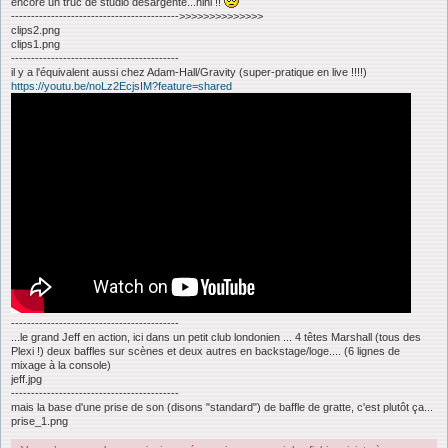
encore un truc de studio désargenté...hihi !!
------------------------------------------>>>>>>>>>>>>>>
clips2.png
clips1.png
------------------------------------------
il y a l'équivalent aussi chez Adam-Hall/Gravity (super-pratique en live !!!!)
https://youtu.be/noLz2EcjsIM?feature=shared
------------------------------------------
...le grand Jeff en action, ici dans un petit club londonien ... 4 têtes Marshall (tous des
Plexi !) deux baffles sur scènes et deux autres en backstage/loge.... (6 lignes de
mixage à la console)
jeff.jpg
------------------------------------------
mais la base d'une prise de son (disons "standard") de baffle de gratte, c'est plutôt ça...
prise_1.png