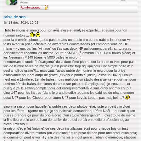
Admin
prise de son....
M
18 déc. 2024, 15:52
e
s
Hello François et merci pour ton avis avisé et analyse experte... et aussi pour ton
s
humour sétois ...
a
pour la première photo, ça se passe dans un studio pro et une cabine insonorisé =>
g
tests avant la prise définitive de différentes constellations (et comparaisons de HP-
e
micro => vieux baffles "vintage" où t'as pas deux HP qui sonnent pareil...)... tu auras
certainement reconnu les micros Shure KSM313 (à environ 1300-1400 balles pièce) et
les Neumann M149 (dans le 5000 balles le micro...)
concernant le studio "désargenté" de la deuxième photo : sur la photo tu vois pour pas
loin de 8-mille balles de micros (c'est peut-être trop riquiqui pour une simple prise d'un
seul ampli de gratte?)... mais zutt, j'avais oublié de montrer le micro pour la prise
d'ambiance pour cet ampli de gratte (tu vois la photo ci-jointe); c'est un U47 qui coute
neuf entre 11mille et 12mille balles... pas mal pour un studio désargenté (et qui met pour
environ 20mille balles de micros rien que sur prise de l'ampli gratte), je trouve ... ; et
puisque j'ai le setting complet pour cet enregistrement-là je sais qu'ils ont mis en tout
cinq U47 pour les instrus (dans le grand studio) ,et dans les cabines de chant, encore
deux U47 pour les Choeur et un autre U47 pour la voix Lead... pas mal, hein...?
sinon, la raison pour laquelle j'ai publié ces deux photos, était juste un petit clin d'oeil
pour les fêtes... (genre ce que je souhaiterais demander au Père-Noêl.... curieux qu'on
puisse prendre ça pour du bric-à-brac d'un studio "désargenté".... c'est toute de même
la fine fleure et le top du haut de panier de ce qui se fait en studio professionnel, au
niveau micros !!
la raison d'être (et l'origine) de ces deux installations était pour chaque fois un test
comparatif de divers micros (en vue d'une future prise de son pour une production pro);
et comme on peut le voir, il y a là des micros en tout genre : ruban, dynamique, statique