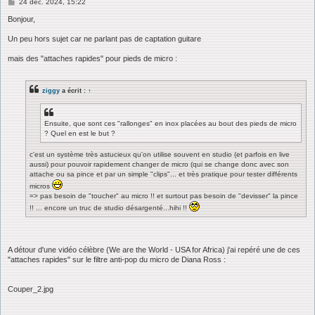
M
24 déc. 2024, 15:22
e
s
Bonjour,
s
a
Un peu hors sujet car ne parlant pas de captation guitare
g
e
mais des "attaches rapides" pour pieds de micro :
ziggy
a écrit :
↑
Ensuite, que sont ces "rallonges" en inox placées au bout des pieds de micro
? Quel en est le but ?
c'est un système très astucieux qu'on utilise souvent en studio (et parfois en live
aussi) pour pouvoir rapidement changer de micro (qui se change donc avec son
attache ou sa pince et par un simple "clips"... et très pratique pour tester différents
micros
=> pas besoin de "toucher" au micro !! et surtout pas besoin de "devisser" la pince
!! ... encore un truc de studio désargenté...hihi !!
A détour d'une vidéo célèbre (We are the World - USA for Africa) j'ai repéré une de ces
"attaches rapides" sur le filtre anti-pop du micro de Diana Ross :
Couper_2.jpg