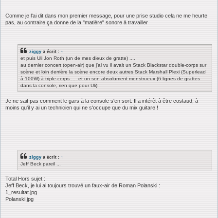
Comme je l'ai dit dans mon premier message, pour une prise studio cela ne me heurte
pas, au contraire ça donne de la "matière" sonore à travailler
ziggy
a écrit :
↑
et puis Uli Jon Roth (un de mes dieux de gratte) ....
au dernier concert (open-air) que j'ai vu il avait un Stack Blackstar double-corps sur
scène et loin derrière la scène encore deux autres Stack Marshall Plexi (Superlead
à 100W) à triple-corps .... et un son absolument monstrueux (6 lignes de grattes
dans la console, rien que pour Uli)
Je ne sait pas comment le gars à la console s'en sort. Il a intérêt à être costaud, à
moins qu'il y ai un technicien qui ne s'occupe que du mix guitare !
ziggy
a écrit :
↑
Jeff Beck pareil ...
Total Hors sujet :
Jeff Beck, je lui ai toujours trouvé un faux-air de Roman Polanski :
1_resultat.jpg
Polanski.jpg