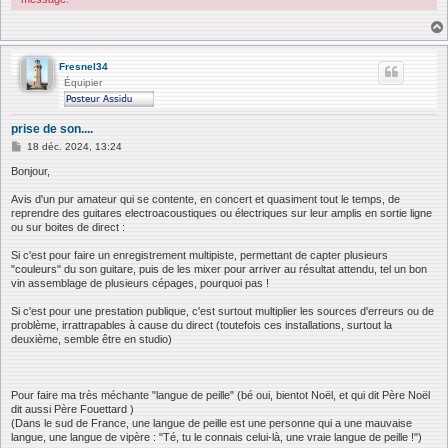
Fresnel34
Équipier
prise de son....
M
18 déc. 2024, 13:24
e
s
Bonjour,
s
a
Avis d'un pur amateur qui se contente, en concert et quasiment tout le temps, de
g
reprendre des guitares electroacoustiques ou électriques sur leur amplis en sortie ligne
e
ou sur boites de direct :
Si c'est pour faire un enregistrement multipiste, permettant de capter plusieurs
"couleurs" du son guitare, puis de les mixer pour arriver au résultat attendu, tel un bon
vin assemblage de plusieurs cépages, pourquoi pas !
Si c'est pour une prestation publique, c'est surtout multiplier les sources d'erreurs ou de
problème, irrattrapables à cause du direct (toutefois ces installations, surtout la
deuxième, semble être en studio)
Pour faire ma très méchante "langue de peille" (bé oui, bientot Noël, et qui dit Père Noël
dit aussi Père Fouettard )
(Dans le sud de France, une langue de peille est une personne qui a une mauvaise
langue, une langue de vipère : "Té, tu le connais celui-là, une vraie langue de peille !")