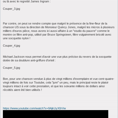
ou là avec le regretté James Ingram :
Couper_3.jpg
Par contre, on peut se rendre compte que malgré le présence de la fine-fleur de la
chanson US sous la direction de Monsieur Quincy Jones, malgré les micros à plusieurs
milliers d'euros pièce, nous avons ici aussi affaire à un "studio du pauvre" comme le
montre ce filtre anti-pop, utilisé par Bruce Springsteen, filtre vulgairement bricolé avec
une socquette nylon !
Couper_4.jpg
Michael Jackson nous permet d'avoir une vue plus précise du revers de la socquette
dotée de sa doublure anti-griffure d'orteil :
Couper_5.jpg
Bon, pour une chanson vendue à plus de vingt millions d'exemplaire et vue cent-quatre-
vingt millions de fois sur Toutube, cela "jure" un peu, mais le principal reste le plaisir
toujours intact à voir cette prestation, et que les soixante millions de dollars ainsi
récoltés aient été bien utilisés !
https://www.youtube.com/watch?v=9AjkUyX0rVw