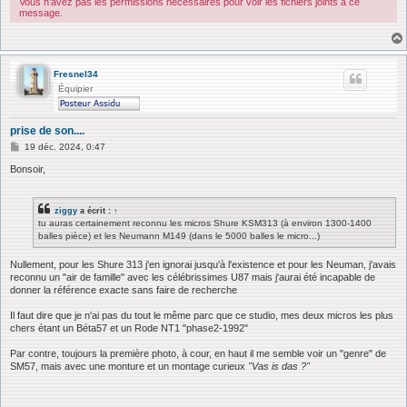
Vous n’avez pas les permissions nécessaires pour voir les fichiers joints à ce
message.
Fresnel34
Équipier
prise de son....
M
19 déc. 2024, 0:47
e
s
Bonsoir,
s
a
g
ziggy
a écrit :
↑
e
tu auras certainement reconnu les micros Shure KSM313 (à environ 1300-1400
balles pièce) et les Neumann M149 (dans le 5000 balles le micro...)
Nullement, pour les Shure 313 j'en ignorai jusqu'à l'existence et pour les Neuman, j'avais
reconnu un "air de famille" avec les célébrissimes U87 mais j'aurai été incapable de
donner la référence exacte sans faire de recherche
Il faut dire que je n'ai pas du tout le même parc que ce studio, mes deux micros les plus
chers étant un Béta57 et un Rode NT1 "phase2-1992"
Par contre, toujours la première photo, à cour, en haut il me semble voir un "genre" de
SM57, mais avec une monture et un montage curieux
"Vas is das ?"