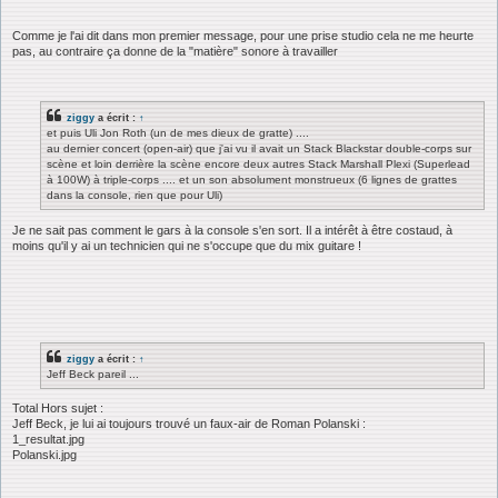
Comme je l'ai dit dans mon premier message, pour une prise studio cela ne me heurte
pas, au contraire ça donne de la "matière" sonore à travailler
ziggy
a écrit :
↑
et puis Uli Jon Roth (un de mes dieux de gratte) ....
au dernier concert (open-air) que j'ai vu il avait un Stack Blackstar double-corps sur
scène et loin derrière la scène encore deux autres Stack Marshall Plexi (Superlead
à 100W) à triple-corps .... et un son absolument monstrueux (6 lignes de grattes
dans la console, rien que pour Uli)
Je ne sait pas comment le gars à la console s'en sort. Il a intérêt à être costaud, à
moins qu'il y ai un technicien qui ne s'occupe que du mix guitare !
ziggy
a écrit :
↑
Jeff Beck pareil ...
Total Hors sujet :
Jeff Beck, je lui ai toujours trouvé un faux-air de Roman Polanski :
1_resultat.jpg
Polanski.jpg