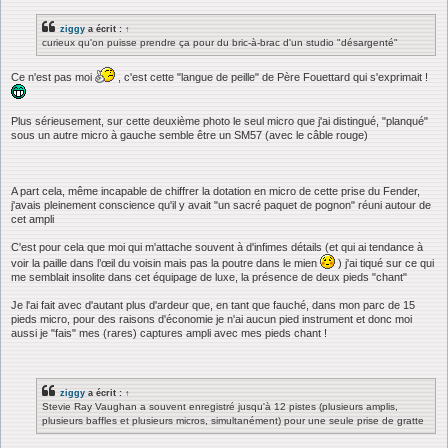
ziggy
a écrit :
↑
curieux qu'on puisse prendre ça pour du bric-à-brac d'un studio "désargenté"
Ce n'est pas moi
, c'est cette "langue de peille" de Père Fouettard qui s'exprimait !
Plus sérieusement, sur cette deuxième photo le seul micro que j'ai distingué, "planqué"
sous un autre micro à gauche semble être un SM57 (avec le câble rouge)
A part cela, même incapable de chiffrer la dotation en micro de cette prise du Fender,
j'avais pleinement conscience qu'il y avait "un sacré paquet de pognon" réuni autour de
cet ampli
C'est pour cela que moi qui m'attache souvent à d'infimes détails (et qui ai tendance à
voir la paille dans l’œil du voisin mais pas la poutre dans le mien
) j'ai tiqué sur ce qui
me semblait insolite dans cet équipage de luxe, la présence de deux pieds "chant"
Je l'ai fait avec d'autant plus d'ardeur que, en tant que fauché, dans mon parc de 15
pieds micro, pour des raisons d'économie je n'ai aucun pied instrument et donc moi
aussi je "fais" mes (rares) captures ampli avec mes pieds chant !
ziggy
a écrit :
↑
Stevie Ray Vaughan a souvent enregistré jusqu'à 12 pistes (plusieurs amplis,
plusieurs baffles et plusieurs micros, simultanément) pour une seule prise de gratte