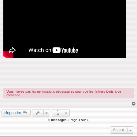
.
Vous n’avez pas les permissions nécessaires pour voir les fichiers joints à ce
message.
Répondre
5 messages • Page
1
sur
1
Aller à