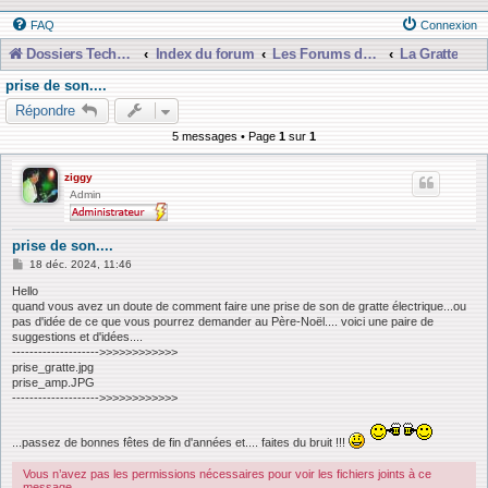
FAQ
Connexion
Dossiers Techniques
Index du forum
Les Forums de Discussions
La Gratte
prise de son....
Répondre
5 messages • Page
1
sur
1
ziggy
Admin
prise de son....
M
18 déc. 2024, 11:46
e
s
Hello
s
quand vous avez un doute de comment faire une prise de son de gratte électrique...ou
a
pas d'idée de ce que vous pourrez demander au Père-Noël.... voici une paire de
g
suggestions et d'idées....
e
-------------------->>>>>>>>>>>>
prise_gratte.jpg
prise_amp.JPG
-------------------->>>>>>>>>>>>
...passez de bonnes fêtes de fin d'années et.... faites du bruit !!!
Vous n’avez pas les permissions nécessaires pour voir les fichiers joints à ce
message.