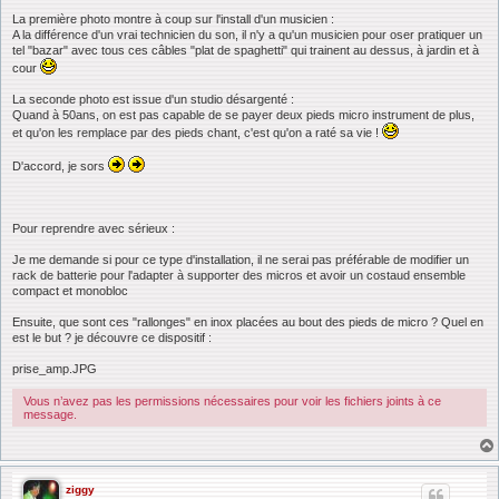
La première photo montre à coup sur l'install d'un musicien :
A la différence d'un vrai technicien du son, il n'y a qu'un musicien pour oser pratiquer un
tel "bazar" avec tous ces câbles "plat de spaghetti" qui trainent au dessus, à jardin et à
cour
La seconde photo est issue d'un studio désargenté :
Quand à 50ans, on est pas capable de se payer deux pieds micro instrument de plus,
et qu'on les remplace par des pieds chant, c'est qu'on a raté sa vie !
D'accord, je sors
Pour reprendre avec sérieux :
Je me demande si pour ce type d'installation, il ne serai pas préférable de modifier un
rack de batterie pour l'adapter à supporter des micros et avoir un costaud ensemble
compact et monobloc
Ensuite, que sont ces "rallonges" en inox placées au bout des pieds de micro ? Quel en
est le but ? je découvre ce dispositif :
prise_amp.JPG
Vous n’avez pas les permissions nécessaires pour voir les fichiers joints à ce
message.
ziggy