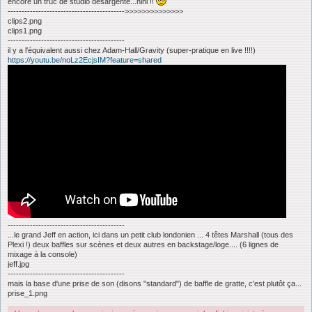
encore un truc de studio désargenté...hihi !!
------------------------------------------>>>>>>>>>>>>>>
clips2.png
clips1.png
------------------------------------------
il y a l'équivalent aussi chez Adam-Hall/Gravity (super-pratique en live !!!!)
https://youtu.be/noLz2EcjsIM?feature=shared
------------------------------------------
...le grand Jeff en action, ici dans un petit club londonien ... 4 têtes Marshall (tous des
Plexi !) deux baffles sur scènes et deux autres en backstage/loge.... (6 lignes de
mixage à la console)
jeff.jpg
------------------------------------------
mais la base d'une prise de son (disons "standard") de baffle de gratte, c'est plutôt ça...
prise_1.png