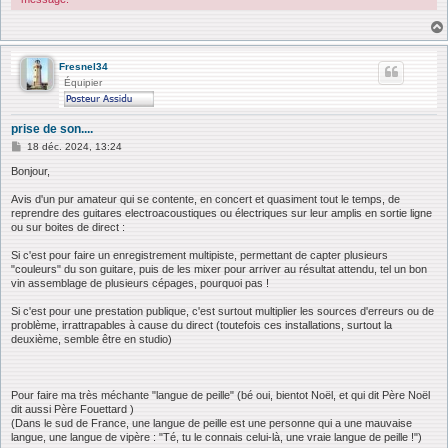
Fresnel34
Équipier
prise de son....
M
18 déc. 2024, 13:24
e
s
Bonjour,
s
a
Avis d'un pur amateur qui se contente, en concert et quasiment tout le temps, de
g
reprendre des guitares electroacoustiques ou électriques sur leur amplis en sortie ligne
e
ou sur boites de direct :
Si c'est pour faire un enregistrement multipiste, permettant de capter plusieurs
"couleurs" du son guitare, puis de les mixer pour arriver au résultat attendu, tel un bon
vin assemblage de plusieurs cépages, pourquoi pas !
Si c'est pour une prestation publique, c'est surtout multiplier les sources d'erreurs ou de
problème, irrattrapables à cause du direct (toutefois ces installations, surtout la
deuxième, semble être en studio)
Pour faire ma très méchante "langue de peille" (bé oui, bientot Noël, et qui dit Père Noël
dit aussi Père Fouettard )
(Dans le sud de France, une langue de peille est une personne qui a une mauvaise
langue, une langue de vipère : "Té, tu le connais celui-là, une vraie langue de peille !")