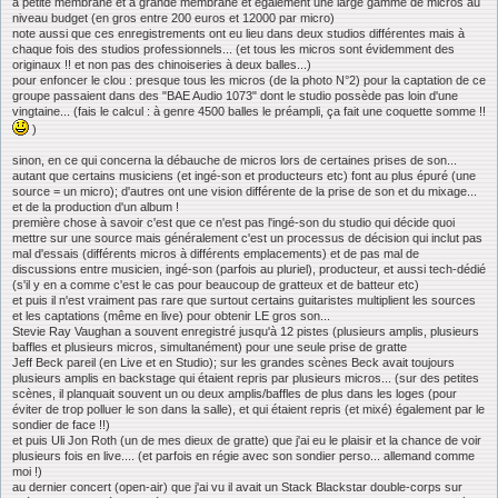
à petite membrane et à grande membrane et également une large gamme de micros au
niveau budget (en gros entre 200 euros et 12000 par micro)
note aussi que ces enregistrements ont eu lieu dans deux studios différentes mais à
chaque fois des studios professionnels... (et tous les micros sont évidemment des
originaux !! et non pas des chinoiseries à deux balles...)
pour enfoncer le clou : presque tous les micros (de la photo N°2) pour la captation de ce
groupe passaient dans des "BAE Audio 1073" dont le studio possède pas loin d'une
vingtaine... (fais le calcul : à genre 4500 balles le préampli, ça fait une coquette somme !!
)
sinon, en ce qui concerna la débauche de micros lors de certaines prises de son...
autant que certains musiciens (et ingé-son et producteurs etc) font au plus épuré (une
source = un micro); d'autres ont une vision différente de la prise de son et du mixage...
et de la production d'un album !
première chose à savoir c'est que ce n'est pas l'ingé-son du studio qui décide quoi
mettre sur une source mais généralement c'est un processus de décision qui inclut pas
mal d'essais (différents micros à différents emplacements) et de pas mal de
discussions entre musicien, ingé-son (parfois au pluriel), producteur, et aussi tech-dédié
(s'il y en a comme c'est le cas pour beaucoup de gratteux et de batteur etc)
et puis il n'est vraiment pas rare que surtout certains guitaristes multiplient les sources
et les captations (même en live) pour obtenir LE gros son...
Stevie Ray Vaughan a souvent enregistré jusqu'à 12 pistes (plusieurs amplis, plusieurs
baffles et plusieurs micros, simultanément) pour une seule prise de gratte
Jeff Beck pareil (en Live et en Studio); sur les grandes scènes Beck avait toujours
plusieurs amplis en backstage qui étaient repris par plusieurs micros... (sur des petites
scènes, il planquait souvent un ou deux amplis/baffles de plus dans les loges (pour
éviter de trop polluer le son dans la salle), et qui étaient repris (et mixé) également par le
sondier de face !!)
et puis Uli Jon Roth (un de mes dieux de gratte) que j'ai eu le plaisir et la chance de voir
plusieurs fois en live.... (et parfois en régie avec son sondier perso... allemand comme
moi !)
au dernier concert (open-air) que j'ai vu il avait un Stack Blackstar double-corps sur