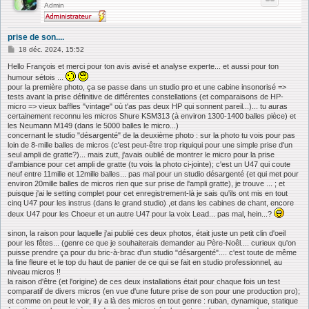
Admin
prise de son....
M
18 déc. 2024, 15:52
e
s
Hello François et merci pour ton avis avisé et analyse experte... et aussi pour ton
s
humour sétois ...
a
pour la première photo, ça se passe dans un studio pro et une cabine insonorisé =>
g
tests avant la prise définitive de différentes constellations (et comparaisons de HP-
e
micro => vieux baffles "vintage" où t'as pas deux HP qui sonnent pareil...)... tu auras
certainement reconnu les micros Shure KSM313 (à environ 1300-1400 balles pièce) et
les Neumann M149 (dans le 5000 balles le micro...)
concernant le studio "désargenté" de la deuxième photo : sur la photo tu vois pour pas
loin de 8-mille balles de micros (c'est peut-être trop riquiqui pour une simple prise d'un
seul ampli de gratte?)... mais zutt, j'avais oublié de montrer le micro pour la prise
d'ambiance pour cet ampli de gratte (tu vois la photo ci-jointe); c'est un U47 qui coute
neuf entre 11mille et 12mille balles... pas mal pour un studio désargenté (et qui met pour
environ 20mille balles de micros rien que sur prise de l'ampli gratte), je trouve ... ; et
puisque j'ai le setting complet pour cet enregistrement-là je sais qu'ils ont mis en tout
cinq U47 pour les instrus (dans le grand studio) ,et dans les cabines de chant, encore
deux U47 pour les Choeur et un autre U47 pour la voix Lead... pas mal, hein...?
sinon, la raison pour laquelle j'ai publié ces deux photos, était juste un petit clin d'oeil
pour les fêtes... (genre ce que je souhaiterais demander au Père-Noêl.... curieux qu'on
puisse prendre ça pour du bric-à-brac d'un studio "désargenté".... c'est toute de même
la fine fleure et le top du haut de panier de ce qui se fait en studio professionnel, au
niveau micros !!
la raison d'être (et l'origine) de ces deux installations était pour chaque fois un test
comparatif de divers micros (en vue d'une future prise de son pour une production pro);
et comme on peut le voir, il y a là des micros en tout genre : ruban, dynamique, statique