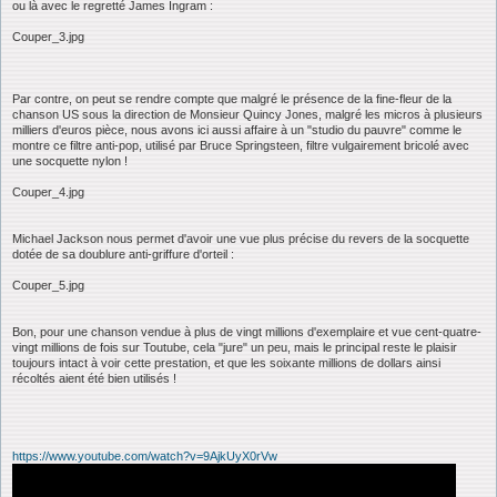
ou là avec le regretté James Ingram :
Couper_3.jpg
Par contre, on peut se rendre compte que malgré le présence de la fine-fleur de la
chanson US sous la direction de Monsieur Quincy Jones, malgré les micros à plusieurs
milliers d'euros pièce, nous avons ici aussi affaire à un "studio du pauvre" comme le
montre ce filtre anti-pop, utilisé par Bruce Springsteen, filtre vulgairement bricolé avec
une socquette nylon !
Couper_4.jpg
Michael Jackson nous permet d'avoir une vue plus précise du revers de la socquette
dotée de sa doublure anti-griffure d'orteil :
Couper_5.jpg
Bon, pour une chanson vendue à plus de vingt millions d'exemplaire et vue cent-quatre-
vingt millions de fois sur Toutube, cela "jure" un peu, mais le principal reste le plaisir
toujours intact à voir cette prestation, et que les soixante millions de dollars ainsi
récoltés aient été bien utilisés !
https://www.youtube.com/watch?v=9AjkUyX0rVw