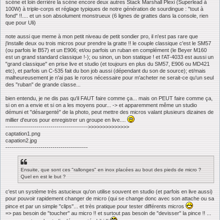
scène et loin derrière la scène encore deux autres Stack Marshall Plexi (Superlead à
100W) à triple-corps et réglage typiques de notre génération de sourdingue : "tout à
fond" !!.... et un son absolument monstrueux (6 lignes de grattes dans la console, rien
que pour Uli)
note aussi que meme à mon petit niveau de petit sondier pro, il n'est pas rare que
j'installe deux ou trois micros pour prendre la gratte !! le couple classique c'est le SM57
(ou parfois le B57) et un E906; et/ou parfois un ruban en complément (le Beyer M160
est un grand standard classique !-); ou sinon, un bon statique ! et l'AT-4033 est aussi un
"grand classique" en prise live et studio (et toujours en plus du SM57, E906 ou MD421
etc), et parfois un C-535 fait du bon job aussi (dépendant du son de source); et/mais
malheureusement je n'ai pas le roros nécessaire pour m'acheter ne serait-ce qu'un seul
des "ruban" de grande classe...
bien entendu, je ne dis pas qu'il FAUT faire comme ça... mais on PEUT faire comme ça,
si on en a envie et si on a les moyens pour... -> et apparemment même un studio
démuni et "désargenté" de la photo, peut mettre des micros valant plusieurs dizaines de
millier d'euros pour enregistrer un groupe en live....
------------------------------------------>>>>>>>>>>>>>>
captation1.png
capation2.jpg
------------------------------------------
Ensuite, que sont ces "rallonges" en inox placées au bout des pieds de micro ?
Quel en est le but ?
c'est un système très astucieux qu'on utilise souvent en studio (et parfois en live aussi)
pour pouvoir rapidement changer de micro (qui se change donc avec son attache ou sa
pince et par un simple "clips"... et très pratique pour tester différents micros
=> pas besoin de "toucher" au micro !! et surtout pas besoin de "devisser" la pince !! ...