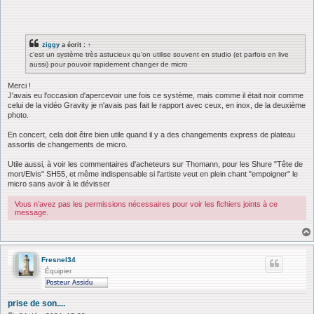
ziggy
a écrit :
↑
c'est un système très astucieux qu'on utilise souvent en studio (et parfois en live
aussi) pour pouvoir rapidement changer de micro
Merci !
J'avais eu l'occasion d'apercevoir une fois ce système, mais comme il était noir comme
celui de la vidéo Gravity je n'avais pas fait le rapport avec ceux, en inox, de la deuxième
photo.
En concert, cela doit être bien utile quand il y a des changements express de plateau
assortis de changements de micro.
Utile aussi, à voir les commentaires d'acheteurs sur Thomann, pour les Shure "Tête de
mort/Elvis" SH55, et même indispensable si l'artiste veut en plein chant "empoigner" le
micro sans avoir à le dévisser
Vous n’avez pas les permissions nécessaires pour voir les fichiers joints à ce
message.
Fresnel34
Équipier
prise de son....