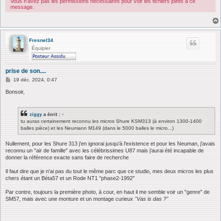
Vous n’avez pas les permissions nécessaires pour voir les fichiers joints à ce
message.
Fresnel34
Équipier
prise de son....
M
19 déc. 2024, 0:47
e
s
Bonsoir,
s
a
g
ziggy
a écrit :
↑
e
tu auras certainement reconnu les micros Shure KSM313 (à environ 1300-1400
balles pièce) et les Neumann M149 (dans le 5000 balles le micro...)
Nullement, pour les Shure 313 j'en ignorai jusqu'à l'existence et pour les Neuman, j'avais
reconnu un "air de famille" avec les célébrissimes U87 mais j'aurai été incapable de
donner la référence exacte sans faire de recherche
Il faut dire que je n'ai pas du tout le même parc que ce studio, mes deux micros les plus
chers étant un Béta57 et un Rode NT1 "phase2-1992"
Par contre, toujours la première photo, à cour, en haut il me semble voir un "genre" de
SM57, mais avec une monture et un montage curieux
"Vas is das ?"