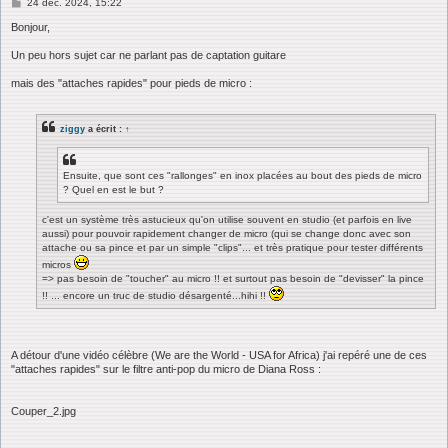
M
24 déc. 2024, 15:22
e
s
Bonjour,
s
a
Un peu hors sujet car ne parlant pas de captation guitare
g
e
mais des "attaches rapides" pour pieds de micro :
ziggy
a écrit :
↑
Ensuite, que sont ces "rallonges" en inox placées au bout des pieds de micro
? Quel en est le but ?
c'est un système très astucieux qu'on utilise souvent en studio (et parfois en live
aussi) pour pouvoir rapidement changer de micro (qui se change donc avec son
attache ou sa pince et par un simple "clips"... et très pratique pour tester différents
micros
=> pas besoin de "toucher" au micro !! et surtout pas besoin de "devisser" la pince
!! ... encore un truc de studio désargenté...hihi !!
A détour d'une vidéo célèbre (We are the World - USA for Africa) j'ai repéré une de ces
"attaches rapides" sur le filtre anti-pop du micro de Diana Ross :
Couper_2.jpg