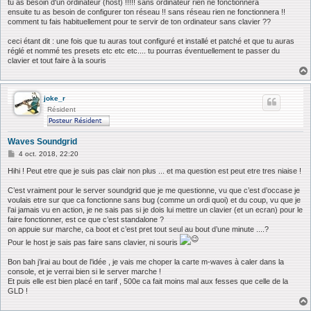
tu as besoin d'un ordinateur (host) !!!!! sans ordinateur rien ne fonctionnera
g
ensuite tu as besoin de configurer ton réseau !! sans réseau rien ne fonctionnera !!
e
comment tu fais habituellement pour te servir de ton ordinateur sans clavier ??
ceci étant dit : une fois que tu auras tout configuré et installé et patché et que tu auras
réglé et nommé tes presets etc etc etc.... tu pourras éventuellement te passer du
clavier et tout faire à la souris
joke_r
Résident
Waves Soundgrid
M
4 oct. 2018, 22:20
e
s
Hihi ! Peut etre que je suis pas clair non plus ... et ma question est peut etre tres niaise !
s
a
C’est vraiment pour le server soundgrid que je me questionne, vu que c’est d’occase je
g
voulais etre sur que ca fonctionne sans bug (comme un ordi quoi) et du coup, vu que je
e
l’ai jamais vu en action, je ne sais pas si je dois lui mettre un clavier (et un ecran) pour le
faire fonctionner, est ce que c’est standalone ?
on appuie sur marche, ca boot et c’est pret tout seul au bout d’une minute ....?
Pour le host je sais pas faire sans clavier, ni souris
Bon bah j’irai au bout de l’idée , je vais me choper la carte m-waves à caler dans la
console, et je verrai bien si le server marche !
Et puis elle est bien placé en tarif , 500e ca fait moins mal aux fesses que celle de la
GLD !