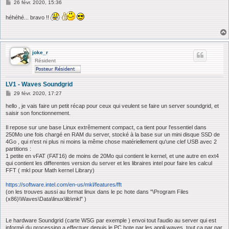
M
26 févr. 2020, 15:36
e
s
héhéhé... bravo !!
s
a
g
e
joke_r
Résident
LV1 - Waves Soundgrid
M
29 févr. 2020, 17:27
e
s
hello , je vais faire un petit récap pour ceux qui veulent se faire un server soundgrid, et
s
saisir son fonctionnement.
a
g
Il repose sur une base Linux extrêmement compact, ca tient pour l'essentiel dans
e
250Mo une fois chargé en RAM du server, stocké à la base sur un mini disque SSD de
4Go , qui n'est ni plus ni moins la même chose matériellement qu'une clef USB avec 2
partitions :
1 petite en vFAT (FAT16) de moins de 20Mo qui contient le kernel, et une autre en ext4
qui contient les differentes version du server et les libraires intel pour faire les calcul
FFT ( mkl pour Math kernel Library)
https://software.intel.com/en-us/mkl/features/fft
(on les trouves aussi au format linux dans le pc hote dans "\Program Files
(x86)\Waves\Data\linux\lib\mkl" )
Le hardware Soundgrid (carte WSG par exemple ) envoi tout l'audio au server qui est
informé du processing a effectuer depuis le PC hote par les appli waves, tout ca par par