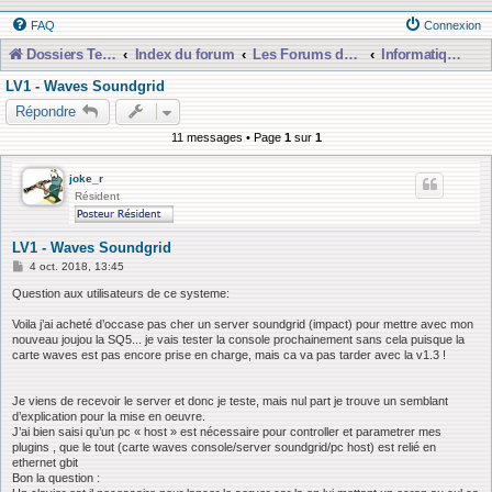
FAQ
Connexion
Dossiers Techniques
Index du forum
Les Forums de Discussions
Informatique, Consoles Numériques et MAO
LV1 - Waves Soundgrid
Répondre
11 messages • Page
1
sur
1
joke_r
Résident
LV1 - Waves Soundgrid
M
4 oct. 2018, 13:45
e
s
Question aux utilisateurs de ce systeme:
s
a
Voila j’ai acheté d’occase pas cher un server soundgrid (impact) pour mettre avec mon
g
nouveau joujou la SQ5... je vais tester la console prochainement sans cela puisque la
e
carte waves est pas encore prise en charge, mais ca va pas tarder avec la v1.3 !
Je viens de recevoir le server et donc je teste, mais nul part je trouve un semblant
d’explication pour la mise en oeuvre.
J’ai bien saisi qu’un pc « host » est nécessaire pour controller et parametrer mes
plugins , que le tout (carte waves console/server soundgrid/pc host) est relié en
ethernet gbit
Bon la question :