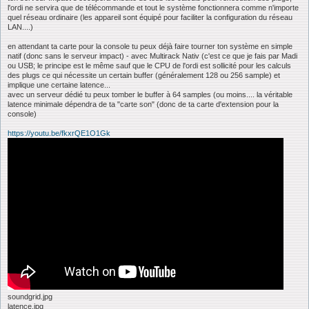
l'ordi ne servira que de télécommande et tout le système fonctionnera comme n'importe
quel réseau ordinaire (les appareil sont équipé pour faciliter la configuration du réseau
LAN....)
en attendant ta carte pour la console tu peux déjà faire tourner ton système en simple
natif (donc sans le serveur impact) - avec Multirack Nativ (c'est ce que je fais par Madi
ou USB; le principe est le même sauf que le CPU de l'ordi est sollicité pour les calculs
des plugs ce qui nécessite un certain buffer (généralement 128 ou 256 sample) et
implique une certaine latence...
avec un serveur dédié tu peux tomber le buffer à 64 samples (ou moins.... la véritable
latence minimale dépendra de ta "carte son" (donc de ta carte d'extension pour la
console)
https://youtu.be/fkxrQE1O1Gk
soundgrid.jpg
latence.jpg