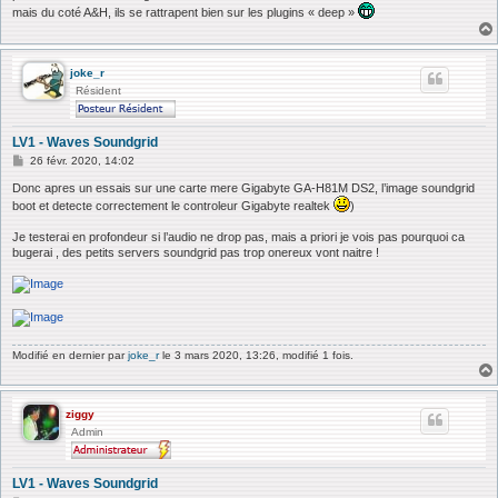
g
mais du coté A&H, ils se rattrapent bien sur les plugins « deep »
e
joke_r
Résident
LV1 - Waves Soundgrid
M
26 févr. 2020, 14:02
e
s
Donc apres un essais sur une carte mere Gigabyte GA-H81M DS2, l’image soundgrid
s
boot et detecte correctement le controleur Gigabyte realtek
)
a
g
Je testerai en profondeur si l’audio ne drop pas, mais a priori je vois pas pourquoi ca
e
bugerai , des petits servers soundgrid pas trop onereux vont naitre !
Modifié en dernier par
joke_r
le 3 mars 2020, 13:26, modifié 1 fois.
ziggy
Admin
LV1 - Waves Soundgrid