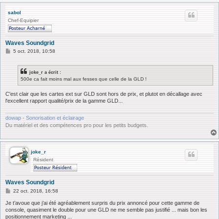
sabol
Chef-Equipier
Waves Soundgrid
M
5 oct. 2018, 10:58
e
s
s
joke_r a écrit :
a
500e ca fait moins mal aux fesses que celle de la GLD !
g
e
C'est clair que les cartes ext sur GLD sont hors de prix, et plutot en décallage avec
l'excellent rapport qualité/prix de la gamme GLD...
dowap - Sonorisation et éclairage
Du matériel et des compétences pro pour les petits budgets.
joke_r
Résident
Waves Soundgrid
M
22 oct. 2018, 16:58
e
s
Je t’avoue que j’ai été agréablement surpris du prix annoncé pour cette gamme de
s
console, quasiment le double pour une GLD ne me semble pas justifié ... mais bon les
a
positionnement marketing ...