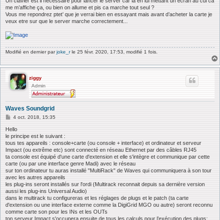
Un clavier est il necessaire pour lancer le server car la en lui mettant un ecran au cul ca
me m’affiche ça, ou bien on allume et pis ca marche tout seul ?
Vous me repondrez ptet’ que je verrai bien en essayant mais avant d’acheter la carte je
veux etre sur que le server marche correctement...
Modifié en dernier par
joke_r
le 25 févr. 2020, 17:53, modifié 1 fois.
ziggy
Admin
Waves Soundgrid
M
4 oct. 2018, 15:35
e
s
Hello
s
le principe est le suivant :
a
tous tes appareils : console+carte (ou console + interface) et ordinateur et serveur
g
Impact (ou extrême etc) sont connecté en réseau Ethernet par des câbles RJ45
e
ta console est équipé d'une carte d'extension et elle s'intègre et communique par cette
carte (ou par une interface genre Madi) avec le réseau
sur ton ordinateur tu auras installé "MultiRack" de Waves qui communiquera à son tour
avec les autres appareils
les plug-ins seront installés sur l'ordi (Multirack reconnait depuis sa dernière version
aussi les plug-ins Universal Audio)
dans le multirack tu configureras et les réglages de plugs et le patch (ta carte
d'extension ou une interface externe comme la DigiGrid MGO ou autre) seront reconnu
comme carte son pour les INs et les OUTs
ton serveur Impact s'occupera ensuite de tous les calculs pour l’exécution des plugs;