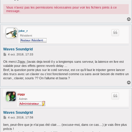
Vous n’avez pas les permissions nécessaires pour voir les fichiers joints à ce
message.
joke_r
Résident
Waves Soundgrid
M
4 oct. 2018, 17:33
e
s
Ok merci Ziggy, j’avais deja testé il y a longtemps sans serveur, la latence en live est
s
valable pour des effets genre reverb delay ...
a
Bref, la question porte plus sur le coté serveur, est ce qu’il faut le tripoter genre lancer
g
des trucs avec un clavier ou c’est fonctionnel comme ca sans avoir besoin de mettre un
e
ecran , clavier, souris ?? On l’allume et basta ?
ziggy
Admin
Waves Soundgrid
M
4 oct. 2018, 17:58
e
s
ben, peut-être que je n'ai pas été clair..... (excuse-moi, dans ce cas....) je vais être plus
s
précis !
a