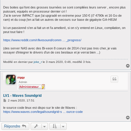
Des boites qui font des grosses tournées se sont compilées leurs server , encore plus
puissant, equipés en processeur dernier cri !
J'ai le server IMPACT que j'ai upgradé en extreme pour 150 € (i7 4790k et 16 Go de
ram) et du coup j'en ai fait un autres de secours sur base de gigabyte GA-H81M
Ici un passionné s'en ai fait un et l'a amelioré, si on s'y entend en Linux, compilation, on
peut tout faire !
https://www.reddit.com/r/livesound/comm ... _progress/
(des server NAS avec des Bi-xeon 8 coeurs de 2014 c'est pas tres cher, je vais
essayer d'integrer le drivers d'un de ces bestiaux et je verrai bien ...)
Modifié en dernier par
joke_r
le 3 mars 2020, 0:46, modifié 3 fois.
ziggy
Admin
LV1 - Waves Soundgrid
M
2 mars 2020, 17:51
e
s
le source code linux est dispo sur le site de Waves :
s
https://www.waves.com/legal/soundgrid-s ... ource-code
a
g
e
Répondre