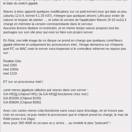
le biais du switch gigabit.
Waves à donc apporté quelques modifications sur ce petit kernel Linux qui date un peu
(ubuntu 12.0.4, kernel 4.1.33 rt37), n'integre que quelques drivers LAN pour eviter de
saturer et risquer de planter .... et selon la version de l'application Waves (9-10 ou11) il
charge en mémoire la version correspondante dans le serveur.
Aucunes licence dedans ni restriction, et en meme temps waves propose tout les
packages sur son site pour qui veut se faire son propre server .
En l'état, une telle image de ce disque ne prend en charge que quelques contrôleurs
gigabit ethernet et uniquement les processeurs intel , l'image demarera sur n'importe
quel PC ou MAC mais le server sera inoperant si le controlleur ethernet ne repose pas
sur :
Realtek Gbe
intel 1000
intel 1000e
intel 1219
ET sur un processeur intel !
carte meres gigabyte utilisées par waves dans ses server :
GA-H81
N
(chipset H81) (la GA-h81
M
fonctionne chez moi )
GA-B150N (Chipset B150)
GA-B360N (Chipset B360)
Avec ces cartes meres cela fonctionne sans souci sans bricolage, on en trouve pas
cher en occase, et puis mettre le processeur que le chipset prend en charge, le max de
RAM (entre 4 et 16go)
donc pour 300-400€ en occase on y arrive ... au modele le plus "puissant" !