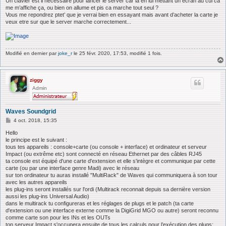
Un clavier est il necessaire pour lancer le server car la en lui mettant un ecran au cul ca
me m’affiche ça, ou bien on allume et pis ca marche tout seul ?
Vous me repondrez ptet’ que je verrai bien en essayant mais avant d’acheter la carte je
veux etre sur que le server marche correctement...
Modifié en dernier par
joke_r
le 25 févr. 2020, 17:53, modifié 1 fois.
ziggy
Admin
Waves Soundgrid
M
4 oct. 2018, 15:35
e
s
Hello
s
le principe est le suivant :
a
tous tes appareils : console+carte (ou console + interface) et ordinateur et serveur
g
Impact (ou extrême etc) sont connecté en réseau Ethernet par des câbles RJ45
e
ta console est équipé d'une carte d'extension et elle s'intègre et communique par cette
carte (ou par une interface genre Madi) avec le réseau
sur ton ordinateur tu auras installé "MultiRack" de Waves qui communiquera à son tour
avec les autres appareils
les plug-ins seront installés sur l'ordi (Multirack reconnait depuis sa dernière version
aussi les plug-ins Universal Audio)
dans le multirack tu configureras et les réglages de plugs et le patch (ta carte
d'extension ou une interface externe comme la DigiGrid MGO ou autre) seront reconnu
comme carte son pour les INs et les OUTs
ton serveur Impact s'occupera ensuite de tous les calculs pour l’exécution des plugs;