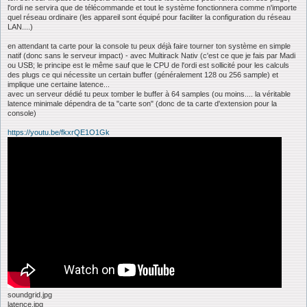
l'ordi ne servira que de télécommande et tout le système fonctionnera comme n'importe
quel réseau ordinaire (les appareil sont équipé pour faciliter la configuration du réseau
LAN....)
en attendant ta carte pour la console tu peux déjà faire tourner ton système en simple
natif (donc sans le serveur impact) - avec Multirack Nativ (c'est ce que je fais par Madi
ou USB; le principe est le même sauf que le CPU de l'ordi est sollicité pour les calculs
des plugs ce qui nécessite un certain buffer (généralement 128 ou 256 sample) et
implique une certaine latence...
avec un serveur dédié tu peux tomber le buffer à 64 samples (ou moins.... la véritable
latence minimale dépendra de ta "carte son" (donc de ta carte d'extension pour la
console)
https://youtu.be/fkxrQE1O1Gk
soundgrid.jpg
latence.jpg