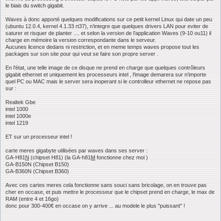
le biais du switch gigabit.
Waves à donc apporté quelques modifications sur ce petit kernel Linux qui date un peu
(ubuntu 12.0.4, kernel 4.1.33 rt37), n'integre que quelques drivers LAN pour eviter de
saturer et risquer de planter .... et selon la version de l'application Waves (9-10 ou11) il
charge en mémoire la version correspondante dans le serveur.
Aucunes licence dedans ni restriction, et en meme temps waves propose tout les
packages sur son site pour qui veut se faire son propre server .
En l'état, une telle image de ce disque ne prend en charge que quelques contrôleurs
gigabit ethernet et uniquement les processeurs intel , l'image demarera sur n'importe
quel PC ou MAC mais le server sera inoperant si le controlleur ethernet ne repose pas
sur :
Realtek Gbe
intel 1000
intel 1000e
intel 1219
ET sur un processeur intel !
carte meres gigabyte utilisées par waves dans ses server :
GA-H81
N
(chipset H81) (la GA-h81
M
fonctionne chez moi )
GA-B150N (Chipset B150)
GA-B360N (Chipset B360)
Avec ces cartes meres cela fonctionne sans souci sans bricolage, on en trouve pas
cher en occase, et puis mettre le processeur que le chipset prend en charge, le max de
RAM (entre 4 et 16go)
donc pour 300-400€ en occase on y arrive ... au modele le plus "puissant" !