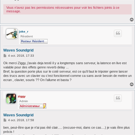
Vous n’avez pas les permissions nécessaires pour voir les fichiers joints à ce
message.
joke_r
Résident
Waves Soundgrid
M
4 oct. 2018, 17:33
e
s
Ok merci Ziggy, j’avais deja testé il y a longtemps sans serveur, la latence en live est
s
valable pour des effets genre reverb delay ...
a
Bref, la question porte plus sur le coté serveur, est ce qu’il faut le tripoter genre lancer
g
des trucs avec un clavier ou c’est fonctionnel comme ca sans avoir besoin de mettre un
e
ecran , clavier, souris ?? On l’allume et basta ?
ziggy
Admin
Waves Soundgrid
M
4 oct. 2018, 17:58
e
s
ben, peut-être que je n'ai pas été clair..... (excuse-moi, dans ce cas....) je vais être plus
s
précis !
a