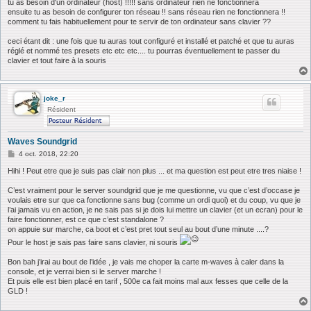
tu as besoin d'un ordinateur (host) !!!!! sans ordinateur rien ne fonctionnera
g
ensuite tu as besoin de configurer ton réseau !! sans réseau rien ne fonctionnera !!
e
comment tu fais habituellement pour te servir de ton ordinateur sans clavier ??
ceci étant dit : une fois que tu auras tout configuré et installé et patché et que tu auras
réglé et nommé tes presets etc etc etc.... tu pourras éventuellement te passer du
clavier et tout faire à la souris
joke_r
Résident
Waves Soundgrid
M
4 oct. 2018, 22:20
e
s
Hihi ! Peut etre que je suis pas clair non plus ... et ma question est peut etre tres niaise !
s
a
C’est vraiment pour le server soundgrid que je me questionne, vu que c’est d’occase je
g
voulais etre sur que ca fonctionne sans bug (comme un ordi quoi) et du coup, vu que je
e
l’ai jamais vu en action, je ne sais pas si je dois lui mettre un clavier (et un ecran) pour le
faire fonctionner, est ce que c’est standalone ?
on appuie sur marche, ca boot et c’est pret tout seul au bout d’une minute ....?
Pour le host je sais pas faire sans clavier, ni souris
Bon bah j’irai au bout de l’idée , je vais me choper la carte m-waves à caler dans la
console, et je verrai bien si le server marche !
Et puis elle est bien placé en tarif , 500e ca fait moins mal aux fesses que celle de la
GLD !