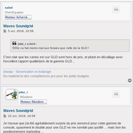
sabol
Chef-Equipier
Waves Soundgrid
M
5 oct. 2018, 10:58
e
s
s
joke_r a écrit :
a
500e ca fait moins mal aux fesses que celle de la GLD !
g
e
C'est clair que les cartes ext sur GLD sont hors de prix, et plutot en décallage avec
l'excellent rapport qualité/prix de la gamme GLD...
dowap - Sonorisation et éclairage
Du matériel et des compétences pro pour les petits budgets.
joke_r
Résident
Waves Soundgrid
M
22 oct. 2018, 16:58
e
s
Je t’avoue que j’ai été agréablement surpris du prix annoncé pour cette gamme de
s
console, quasiment le double pour une GLD ne me semble pas justifié ... mais bon les
a
positionnement marketing ...