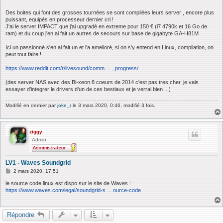
Des boites qui font des grosses tournées se sont compilées leurs server , encore plus
puissant, equipés en processeur dernier cri !
J'ai le server IMPACT que j'ai upgradé en extreme pour 150 € (i7 4790k et 16 Go de
ram) et du coup j'en ai fait un autres de secours sur base de gigabyte GA-H81M
Ici un passionné s'en ai fait un et l'a amelioré, si on s'y entend en Linux, compilation, on
peut tout faire !
https://www.reddit.com/r/livesound/comm ... _progress/
(des server NAS avec des Bi-xeon 8 coeurs de 2014 c'est pas tres cher, je vais
essayer d'integrer le drivers d'un de ces bestiaux et je verrai bien ...)
Modifié en dernier par
joke_r
le 3 mars 2020, 0:46, modifié 3 fois.
ziggy
Admin
LV1 - Waves Soundgrid
M
2 mars 2020, 17:51
e
s
le source code linux est dispo sur le site de Waves :
s
https://www.waves.com/legal/soundgrid-s ... ource-code
a
g
e
Répondre