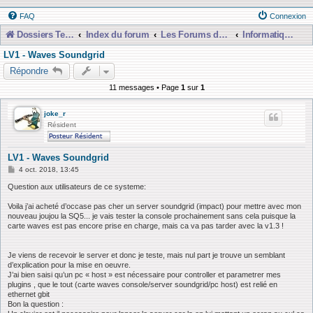
FAQ
Connexion
Dossiers Techniques
Index du forum
Les Forums de Discussions
Informatique, Consoles Numériques et MAO
LV1 - Waves Soundgrid
Répondre
11 messages • Page
1
sur
1
joke_r
Résident
LV1 - Waves Soundgrid
M
4 oct. 2018, 13:45
e
s
Question aux utilisateurs de ce systeme:
s
a
Voila j’ai acheté d’occase pas cher un server soundgrid (impact) pour mettre avec mon
g
nouveau joujou la SQ5... je vais tester la console prochainement sans cela puisque la
e
carte waves est pas encore prise en charge, mais ca va pas tarder avec la v1.3 !
Je viens de recevoir le server et donc je teste, mais nul part je trouve un semblant
d’explication pour la mise en oeuvre.
J’ai bien saisi qu’un pc « host » est nécessaire pour controller et parametrer mes
plugins , que le tout (carte waves console/server soundgrid/pc host) est relié en
ethernet gbit
Bon la question :