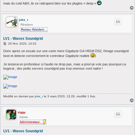
g
mais du coté A&H, ils se rattrapent bien sur les plugins « deep »
e
joke_r
Résident
LV1 - Waves Soundgrid
M
26 févr. 2020, 14:02
e
s
Donc apres un essais sur une carte mere Gigabyte GA-H81M DS2, l’image soundgrid
s
boot et detecte correctement le controleur Gigabyte realtek
)
a
g
Je testerai en profondeur si l’audio ne drop pas, mais a priori je vois pas pourquoi ca
e
bugerai , des petits servers soundgrid pas trop onereux vont naitre !
Modifié en dernier par
joke_r
le 3 mars 2020, 13:26, modifié 1 fois.
ziggy
Admin
LV1 - Waves Soundgrid