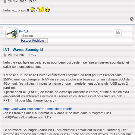
M
26 févr. 2020, 15:36
e
s
héhéhé... bravo !!
s
a
g
e
joke_r
Résident
LV1 - Waves Soundgrid
M
29 févr. 2020, 17:27
e
s
hello , je vais faire un petit récap pour ceux qui veulent se faire un server soundgrid, et
s
saisir son fonctionnement.
a
g
Il repose sur une base Linux extrêmement compact, ca tient pour l'essentiel dans
e
250Mo une fois chargé en RAM du server, stocké à la base sur un mini disque SSD de
4Go , qui n'est ni plus ni moins la même chose matériellement qu'une clef USB avec 2
partitions :
1 petite en vFAT (FAT16) de moins de 20Mo qui contient le kernel, et une autre en ext4
qui contient les differentes version du server et les libraires intel pour faire les calcul
FFT ( mkl pour Math kernel Library)
https://software.intel.com/en-us/mkl/features/fft
(on les trouves aussi au format linux dans le pc hote dans "\Program Files
(x86)\Waves\Data\linux\lib\mkl" )
Le hardware Soundgrid (carte WSG par exemple ) envoi tout l'audio au server qui est
informé du processing a effectuer depuis le PC hote par les appli waves, tout ca par par