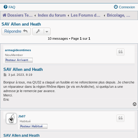
FAQ
Connexion
Dossiers Techniques
Index du forum
Les Forums de Discussions
Bricolage, Dépannage, Construction
SAV Allen and Heath
Répondre
10 messages • Page
1
sur
1
armagideontimes
NiouMember
SAV Allen and Heath
M
3 juil. 2023, 8:19
e
s
Bonjour à tous, ma QU32 a claqué un fusible et ne refonctionne plus depuis. Je cherche
s
un réparateur dans la région Rhône Alpes (je vis en Ardèche), si quelqu'un a une
a
adresse je le remercie par avance.
g
Merci.
e
Eric
Jb07
Habitué
SAV Allen and Heath