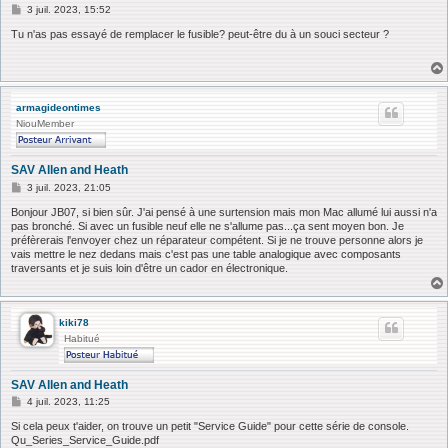
M
3 juil. 2023, 15:52
e
s
Tu n'as pas essayé de remplacer le fusible? peut-être du à un souci secteur ?
s
a
g
e
armagideontimes
NiouMember
SAV Allen and Heath
M
3 juil. 2023, 21:05
e
s
Bonjour JB07, si bien sûr. J'ai pensé à une surtension mais mon Mac allumé lui aussi n'a
s
pas bronché. Si avec un fusible neuf elle ne s'allume pas...ça sent moyen bon. Je
a
préfèrerais l'envoyer chez un réparateur compétent. Si je ne trouve personne alors je
g
vais mettre le nez dedans mais c'est pas une table analogique avec composants
e
traversants et je suis loin d'être un cador en électronique.
kiki78
Habitué
SAV Allen and Heath
M
4 juil. 2023, 11:25
e
s
Si cela peux t'aider, on trouve un petit "Service Guide" pour cette série de console.
s
Qu_Series_Service_Guide.pdf