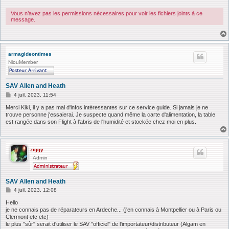
a
g
e
Vous n’avez pas les permissions nécessaires pour voir les fichiers joints à ce
message.
armagideontimes
NiouMember
SAV Allen and Heath
M
4 juil. 2023, 11:54
e
s
Merci Kiki, il y a pas mal d'infos intéressantes sur ce service guide. Si jamais je ne
s
trouve personne j'essaierai. Je suspecte quand même la carte d'alimentation, la table
a
est rangée dans son Flight à l'abris de l'humidité et stockée chez moi en plus.
g
e
ziggy
Admin
SAV Allen and Heath
M
4 juil. 2023, 12:08
e
s
Hello
s
je ne connais pas de réparateurs en Ardeche... (j'en connais à Montpellier ou à Paris ou
a
Clermont etc etc)
g
le plus "sûr" serait d'utiliser le SAV "officiel" de l'importateur/distributeur (Algam en
e