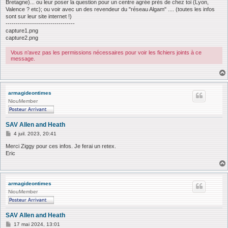
Bretagne)... ou leur poser la question pour un centre agrée près de chez toi (Lyon,
Valence ? etc); ou voir avec un des revendeur du "réseau Algam" .... (toutes les infos
sont sur leur site internet !)
----------------------------------
capture1.png
capture2.png
Vous n’avez pas les permissions nécessaires pour voir les fichiers joints à ce
message.
armagideontimes
NiouMember
SAV Allen and Heath
M
4 juil. 2023, 20:41
e
s
Merci Ziggy pour ces infos. Je ferai un retex.
s
Eric
a
g
e
armagideontimes
NiouMember
SAV Allen and Heath
M
17 mai 2024, 13:01