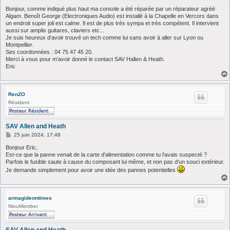
e
s
Bonjour, comme indiqué plus haut ma console a été réparée par un réparateur agréé
s
Algam. Benoît George (Electroniques Audio) est installé à la Chapelle en Vercors dans
a
un endroit super joli est calme. Il est de plus très sympa et très compétent. Il intervient
g
aussi sur amplis guitares, claviers etc...
e
Je suis heureux d'avoir trouvé un tech comme lui sans avoir à aller sur Lyon ou
Montpellier.
Ses coordonnées : 04 75 47 45 20.
Merci à vous pour m'avoir donné le contact SAV Hallen & Heath.
Eric
RenZO
Résident
SAV Allen and Heath
M
25 juin 2024, 17:48
e
s
Bonjour Eric,
s
Est-ce que la panne venait de la carte d'alimentation comme tu l'avais suspecté ?
a
Parfois le fusible saute à cause du composant lui même, et non pas d'un souci extérieur.
g
Je demande simplement pour avoir une idée des pannes potentielles
e
armagideontimes
NiouMember