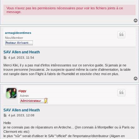
a
g
e
Vous n’avez pas les permissions nécessaires pour voir les fichiers joints à ce
message.
armagideontimes
NiouMember
SAV Allen and Heath
M
4 juil. 2023, 11:54
e
s
Merci Kiki, il y a pas mal d'infos intéressantes sur ce service guide. Si jamais je ne
s
trouve personne j'essaierai. Je suspecte quand même la carte d'alimentation, la table
a
est rangée dans son Flight à l'abris de l'humidité et stockée chez moi en plus.
g
e
ziggy
Admin
SAV Allen and Heath
M
4 juil. 2023, 12:08
e
s
Hello
s
je ne connais pas de réparateurs en Ardeche... (j'en connais à Montpellier ou à Paris ou
a
Clermont etc etc)
g
le plus "sûr" serait d'utiliser le SAV "officiel" de l'importateur/distributeur (Algam en
e