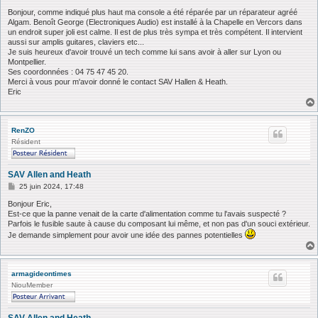
e
s
Bonjour, comme indiqué plus haut ma console a été réparée par un réparateur agréé
s
Algam. Benoît George (Electroniques Audio) est installé à la Chapelle en Vercors dans
a
un endroit super joli est calme. Il est de plus très sympa et très compétent. Il intervient
g
aussi sur amplis guitares, claviers etc...
e
Je suis heureux d'avoir trouvé un tech comme lui sans avoir à aller sur Lyon ou
Montpellier.
Ses coordonnées : 04 75 47 45 20.
Merci à vous pour m'avoir donné le contact SAV Hallen & Heath.
Eric
RenZO
Résident
SAV Allen and Heath
M
25 juin 2024, 17:48
e
s
Bonjour Eric,
s
Est-ce que la panne venait de la carte d'alimentation comme tu l'avais suspecté ?
a
Parfois le fusible saute à cause du composant lui même, et non pas d'un souci extérieur.
g
Je demande simplement pour avoir une idée des pannes potentielles
e
armagideontimes
NiouMember