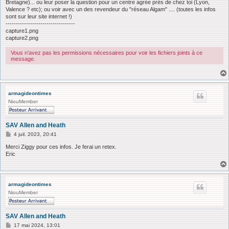
Bretagne)... ou leur poser la question pour un centre agrée près de chez toi (Lyon,
Valence ? etc); ou voir avec un des revendeur du "réseau Algam" .... (toutes les infos
sont sur leur site internet !)
----------------------------------
capture1.png
capture2.png
Vous n’avez pas les permissions nécessaires pour voir les fichiers joints à ce
message.
armagideontimes
NiouMember
SAV Allen and Heath
M
4 juil. 2023, 20:41
e
s
Merci Ziggy pour ces infos. Je ferai un retex.
s
Eric
a
g
e
armagideontimes
NiouMember
SAV Allen and Heath
M
17 mai 2024, 13:01