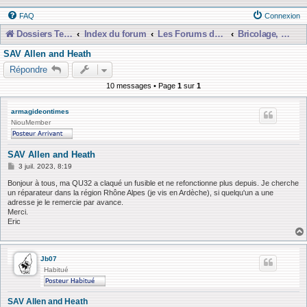
FAQ
Connexion
Dossiers Techniques
Index du forum
Les Forums de Discussions
Bricolage, Dépannage, Construction
SAV Allen and Heath
Répondre
10 messages • Page
1
sur
1
armagideontimes
NiouMember
SAV Allen and Heath
M
3 juil. 2023, 8:19
e
s
Bonjour à tous, ma QU32 a claqué un fusible et ne refonctionne plus depuis. Je cherche
s
un réparateur dans la région Rhône Alpes (je vis en Ardèche), si quelqu'un a une
a
adresse je le remercie par avance.
g
Merci.
e
Eric
Jb07
Habitué
SAV Allen and Heath