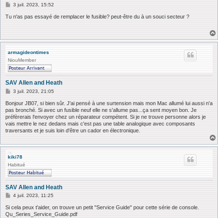
M
3 juil. 2023, 15:52
e
s
Tu n'as pas essayé de remplacer le fusible? peut-être du à un souci secteur ?
s
a
g
e
armagideontimes
NiouMember
SAV Allen and Heath
M
3 juil. 2023, 21:05
e
s
Bonjour JB07, si bien sûr. J'ai pensé à une surtension mais mon Mac allumé lui aussi n'a
s
pas bronché. Si avec un fusible neuf elle ne s'allume pas...ça sent moyen bon. Je
a
préfèrerais l'envoyer chez un réparateur compétent. Si je ne trouve personne alors je
g
vais mettre le nez dedans mais c'est pas une table analogique avec composants
e
traversants et je suis loin d'être un cador en électronique.
kiki78
Habitué
SAV Allen and Heath
M
4 juil. 2023, 11:25
e
s
Si cela peux t'aider, on trouve un petit "Service Guide" pour cette série de console.
s
Qu_Series_Service_Guide.pdf