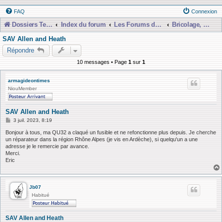
FAQ
Connexion
Dossiers Techniques
Index du forum
Les Forums de Discussions
Bricolage, Dépannage, Construction
SAV Allen and Heath
Répondre
10 messages • Page
1
sur
1
armagideontimes
NiouMember
SAV Allen and Heath
M
3 juil. 2023, 8:19
e
s
Bonjour à tous, ma QU32 a claqué un fusible et ne refonctionne plus depuis. Je cherche
s
un réparateur dans la région Rhône Alpes (je vis en Ardèche), si quelqu'un a une
a
adresse je le remercie par avance.
g
Merci.
e
Eric
Jb07
Habitué
SAV Allen and Heath