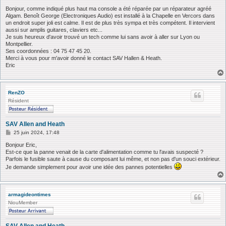
e
s
Bonjour, comme indiqué plus haut ma console a été réparée par un réparateur agréé
s
Algam. Benoît George (Electroniques Audio) est installé à la Chapelle en Vercors dans
a
un endroit super joli est calme. Il est de plus très sympa et très compétent. Il intervient
g
aussi sur amplis guitares, claviers etc...
e
Je suis heureux d'avoir trouvé un tech comme lui sans avoir à aller sur Lyon ou
Montpellier.
Ses coordonnées : 04 75 47 45 20.
Merci à vous pour m'avoir donné le contact SAV Hallen & Heath.
Eric
RenZO
Résident
SAV Allen and Heath
M
25 juin 2024, 17:48
e
s
Bonjour Eric,
s
Est-ce que la panne venait de la carte d'alimentation comme tu l'avais suspecté ?
a
Parfois le fusible saute à cause du composant lui même, et non pas d'un souci extérieur.
g
Je demande simplement pour avoir une idée des pannes potentielles
e
armagideontimes
NiouMember