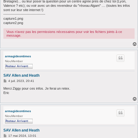
Bretagne)... ou leur poser la question pour un centre agrée près de chez toi (Lyon,
Valence ? etc); ou voir avec un des revendeur du "réseau Algam" .... (toutes les infos
sont sur leur site internet !)
----------------------------------
capture1.png
capture2.png
Vous n’avez pas les permissions nécessaires pour voir les fichiers joints à ce
message.
armagideontimes
NiouMember
SAV Allen and Heath
M
4 juil. 2023, 20:41
e
s
Merci Ziggy pour ces infos. Je ferai un retex.
s
Eric
a
g
e
armagideontimes
NiouMember
SAV Allen and Heath
M
17 mai 2024, 13:01