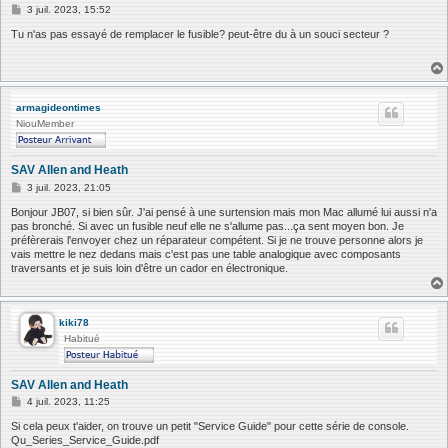
M
3 juil. 2023, 15:52
e
s
Tu n'as pas essayé de remplacer le fusible? peut-être du à un souci secteur ?
s
a
g
e
armagideontimes
NiouMember
SAV Allen and Heath
M
3 juil. 2023, 21:05
e
s
Bonjour JB07, si bien sûr. J'ai pensé à une surtension mais mon Mac allumé lui aussi n'a
s
pas bronché. Si avec un fusible neuf elle ne s'allume pas...ça sent moyen bon. Je
a
préfèrerais l'envoyer chez un réparateur compétent. Si je ne trouve personne alors je
g
vais mettre le nez dedans mais c'est pas une table analogique avec composants
e
traversants et je suis loin d'être un cador en électronique.
kiki78
Habitué
SAV Allen and Heath
M
4 juil. 2023, 11:25
e
s
Si cela peux t'aider, on trouve un petit "Service Guide" pour cette série de console.
s
Qu_Series_Service_Guide.pdf