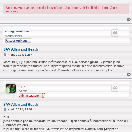
a
g
e
Vous n’avez pas les permissions nécessaires pour voir les fichiers joints à ce
message.
armagideontimes
NiouMember
SAV Allen and Heath
M
4 juil. 2023, 11:54
e
s
Merci Kiki, il y a pas mal d'infos intéressantes sur ce service guide. Si jamais je ne
s
trouve personne j'essaierai. Je suspecte quand même la carte d'alimentation, la table
a
est rangée dans son Flight à l'abris de l'humidité et stockée chez moi en plus.
g
e
ziggy
Admin
SAV Allen and Heath
M
4 juil. 2023, 12:08
e
s
Hello
s
je ne connais pas de réparateurs en Ardeche... (j'en connais à Montpellier ou à Paris ou
a
Clermont etc etc)
g
le plus "sûr" serait d'utiliser le SAV "officiel" de l'importateur/distributeur (Algam en
e