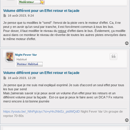
Volume différent pour un Effet retour et façade
M
16 août 2023, 9:24
e
s
Je pense que tu modifies le "send": l'envoi de la piste vers le moteur d'effet. Ca, il ne
s
peut y en avoir qu'un seul par tranche, il est forcément commun à tous les bus.
a
Pour doser, il faut modifier le niveau du
retour
d'effet dans le bus. Évidement, ça modifie
g
aussi dans ce moniteur le niveau de réverbe de toutes les autres pistes envoyées dans
e
le même moteur d'effet.
Night Fever Var
Habitué
Volume différent pour un Effet retour et façade
M
16 août 2023, 12:28
e
s
Je pense que je me suis mal expliqué exprimé Je suis d'accord un seul effet pour tous
s
les bus par send
a
Mais j'aimerais savoir si je peux avoir un volume d'un effet pour les retours et un
g
différent volume pour la façade . Est-ce que je peux le faire avec un DCA ? Fx returns
e
merci encore à toi bonne journée
https://youtu.be/_NfnPgIciyc?si=yHnJNkEz_ptdWQdD
Night Fever Var Un groupe de
reprise 70-80s