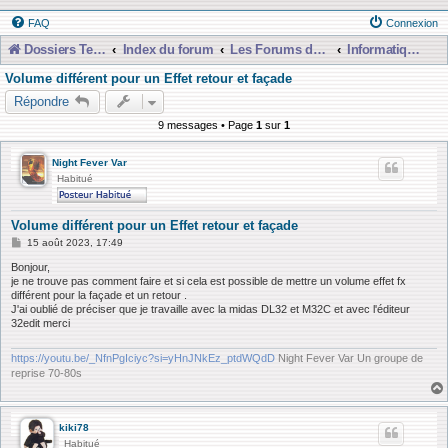
FAQ
Connexion
Dossiers Techniques
Index du forum
Les Forums de Discussions
Informatique, Consoles Numériques et MAO
Volume différent pour un Effet retour et façade
Répondre
9 messages • Page
1
sur
1
Night Fever Var
Habitué
Volume différent pour un Effet retour et façade
M
15 août 2023, 17:49
e
s
Bonjour,
s
je ne trouve pas comment faire et si cela est possible de mettre un volume effet fx
a
différent pour la façade et un retour .
g
J'ai oublié de préciser que je travaille avec la midas DL32 et M32C et avec l'éditeur
e
32edit merci
https://youtu.be/_NfnPgIciyc?si=yHnJNkEz_ptdWQdD
Night Fever Var Un groupe de
reprise 70-80s
kiki78
Habitué