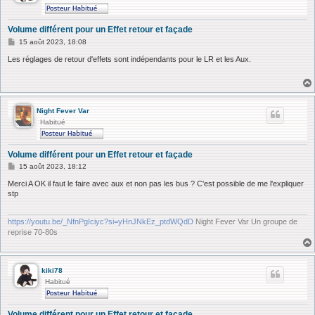
Volume différent pour un Effet retour et façade
M
15 août 2023, 18:08
e
s
Les réglages de retour d'effets sont indépendants pour le LR et les Aux.
s
a
g
e
Night Fever Var
Habitué
Volume différent pour un Effet retour et façade
M
15 août 2023, 18:12
e
s
Merci A OK il faut le faire avec aux et non pas les bus ? C'est possible de me l'expliquer
s
stp
a
g
e
https://youtu.be/_NfnPgIciyc?si=yHnJNkEz_ptdWQdD
Night Fever Var Un groupe de
reprise 70-80s
kiki78
Habitué
Volume différent pour un Effet retour et façade