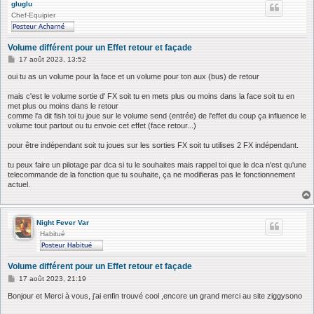
gluglu
Chef-Equipier
Volume différent pour un Effet retour et façade
M
17 août 2023, 13:52
e
s
oui tu as un volume pour la face et un volume pour ton aux (bus) de retour
s
a
mais c'est le volume sortie d' FX soit tu en mets plus ou moins dans la face soit tu en
g
met plus ou moins dans le retour
e
comme l'a dit fish toi tu joue sur le volume send (entrée) de l'effet du coup ça influence le
volume tout partout ou tu envoie cet effet (face retour...)
pour être indépendant soit tu joues sur les sorties FX soit tu utilises 2 FX indépendant.
tu peux faire un pilotage par dca si tu le souhaites mais rappel toi que le dca n'est qu'une
telecommande de la fonction que tu souhaite, ça ne modifieras pas le fonctionnement
actuel.
Night Fever Var
Habitué
Volume différent pour un Effet retour et façade
M
17 août 2023, 21:19
e
s
Bonjour et Merci à vous, j'ai enfin trouvé cool ,encore un grand merci au site ziggysono
s
a