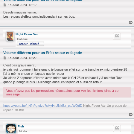
M
15 août 2023, 18:17
e
s
Désolé mauvais terme.
s
Les retours d'effets sont indépendant sur les bus.
a
g
e
Night Fever Var
Habitué
Volume différent pour un Effet retour et façade
M
15 août 2023, 18:27
e
s
C'est pas grave merci,
s
je vais voir comment faire quand je bouge un effet sur une tranche ex micro entrée 28
a
j'ai la même chose en façade que le retour
g
Je laisse 2 captures d'écran avec micro sur la CH 28 et en haut il y à un effet Rev
e
quand je bouge le bus 14 il bouge aussi en façade et aussi en retour
Vous n’avez pas les permissions nécessaires pour voir les fichiers joints à ce
message.
https://youtu.be/_NfnPgIciyc?si=yHnJNkEz_ptdWQdD
Night Fever Var Un groupe de
reprise 70-80s
Fish
Modo