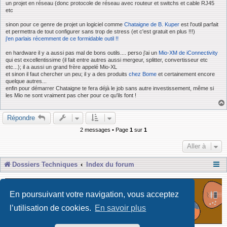
un projet en réseau (donc protocole de réseau avec routeur et switchs et cable RJ45
etc
sinon pour ce genre de projet un logiciel comme
Chataigne de B. Kuper
est l'outil parfait
et permettra de tout configurer sans trop de stress (et c'est gratuit en plus !!!)
j'en parlais récemment de ce formidable outil !!
en hardware il y a aussi pas mal de bons outils.... perso j'ai un
Mio-XM de iConnectivity
qui est excellentissime (il fait entre autres aussi mergeur, splitter, convertisseur etc
etc...); il a aussi un grand frère appelé Mio-XL
et sinon il faut chercher un peu; il y a des produits
chez Bome
et certainement encore
quelque autres...
enfin pour démarrer Chataigne te fera déjà le job sans autre investissement, même si
les Mio ne sont vraiment pas cher pour ce qu'ils font !
Répondre
2 messages • Page
1
sur
1
Aller à
Dossiers Techniques
Index du forum
En poursuivant votre navigation, vous acceptez
l’utilisation de cookies.
En savoir plus