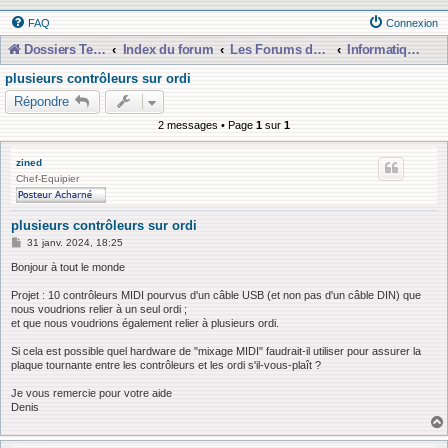
FAQ
Connexion
Dossiers Techniques
Index du forum
Les Forums de Discussions
Informatique, Consoles Numériques et MAO
plusieurs contrôleurs sur ordi
Répondre
2 messages • Page
1
sur
1
zined
Chef-Equipier
plusieurs contrôleurs sur ordi
M
31 janv. 2024, 18:25
e
s
Bonjour à tout le monde
s
a
Projet : 10 contrôleurs MIDI pourvus d'un câble USB (et non pas d'un câble DIN) que
g
nous voudrions relier à un seul ordi ;
e
et que nous voudrions également relier à plusieurs ordi.
Si cela est possible quel hardware de "mixage MIDI" faudrait-il utiliser pour assurer la
plaque tournante entre les contrôleurs et les ordi s'il-vous-plaît ?
Je vous remercie pour votre aide
Denis