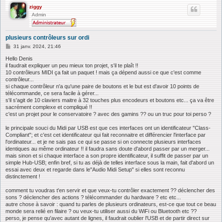
ziggy
Admin
plusieurs contrôleurs sur ordi
M
31 janv. 2024, 21:46
e
s
Hello Denis
s
il faudrait expliquer un peu mieux ton projet, s'il te plaît !!
a
10 contrôleurs MIDI ça fait un paquet ! mais ça dépend aussi ce que c'est comme
g
contrôleur...
e
si chaque contrôleur n'a qu'une paire de boutons et le but est d'avoir 10 points de
télécommande, ce sera facile à gérer...
s'il s'agit de 10 claviers maitre à 32 touches plus encodeurs et boutons etc... ça va être
sacrément complexe et compliqué !!
c'est un projet pour le conservatoire ? avec des gamins ?? ou un truc pour toi perso ?
le principale souci du Midi par USB est que ces interfaces ont un identificateur "Class-
Compliant"; et c'est cet identificateur qui fait reconnaitre et différencier l'interface par
l'ordinateur... et je ne sais pas ce qui se passe si on connecte plusieurs interfaces
identiques au même ordinateur !! il faudra sans doute d'abord passer par un merger...
mais sinon et si chaque interface a son propre identificateur, il suffit de passer par un
simple Hub-USB; enfin bref, si tu as déjà de telles interface sous la main, fait d'abord un
essai avec deux et regarde dans le"Audio Midi Setup" si elles sont reconnu
distinctement !
comment tu voudras t'en servir et que veux-tu contrôler exactement ?? déclencher des
sons ? déclencher des actions ? télécommander du hardware ? etc etc...
autre chose à savoir : quand tu parles de plusieurs ordinateurs, est-ce que tout ce beau
monde sera relié en filaire ? ou veux-tu utiliser aussi du WiFi ou Bluetooth etc ??
perso, je pense qu'avec autant de lignes, il faudrait oublier l'USB et de partir direct sur